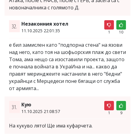
Атака, после с НФСБ, после с ГЕРБ, а засега са с
новоначалника с голямото Д.
Незаконния хотел
32.
11.10.2025 22:01:35
1
10
е бил замислен като "подпорна стена" на язови
над него, като тоя на шофьорския плаж до свети
Тома, ама нещо са изоставили проекта, защото
е почнала войната в УкраИна и на... какво да
правят меринджеите настанили в него "бедни"
украйнци с Мерцедеси поне бягащи от служба
от армията...
Кую
31.
11.10.2025 21:08:57
1
9
На кукуво лято! Ще има куфарчета.