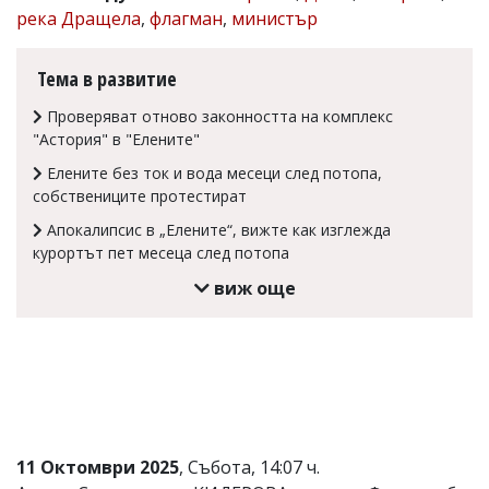
река Дращела
,
флагман
,
министър
Коментарите
под
статиите
Тема в развитие
се
въвеждат
Проверяват отново законността на комплекс
от
"Астория" в "Елените"
читателите
и
Елените без ток и вода месеци след потопа,
редакцията
собствениците протестират
не
носи
Апокалипсис в „Елените“, вижте как изглежда
отговорност
курортът пет месеца след потопа
за
тях!
виж още
Ако
откриете
обиден
за
вас
коментар,
моля
сигнализирайте
ни!
11 Октомври 2025
, Събота, 14:07 ч.