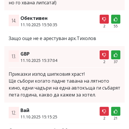
но го хвана липсата!)
Обективен
14.
11.10.2025 15:50:35
2
55
Защо още не е арестуван арх.Тихолов
GBP
13.
11.10.2025 15:37:04
2
37
Приказки изпод шипковия храст!
Ще събори когато падне тавана на лятното
кино, едни чадъри на една автокъща ги събарят
пета година, какво да кажем за хотел.
Вай
12.
11.10.2025 15:15:25
2
21