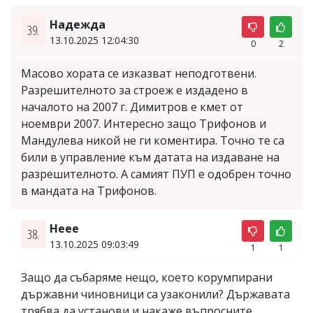
Надежда
39.
13.10.2025 12:04:30
0
2
Масово хората се изказват неподготвени.
Разрешителното за строеж е издадено в
началото на 2007 г. Димитров е кмет от
ноември 2007. Интересно защо Трифонов и
Мандулева никой не ги коментира. Точно те са
били в управление към датата на издаване на
разрешителното. А самият ПУП е одобрен точно
в мандата на Трифонов.
Неее
38.
13.10.2025 09:03:49
1
1
Защо да събаряме нещо, което корумпирани
държавни чиновници са узаконили? Държавата
трябва да установи и накаже въпросните