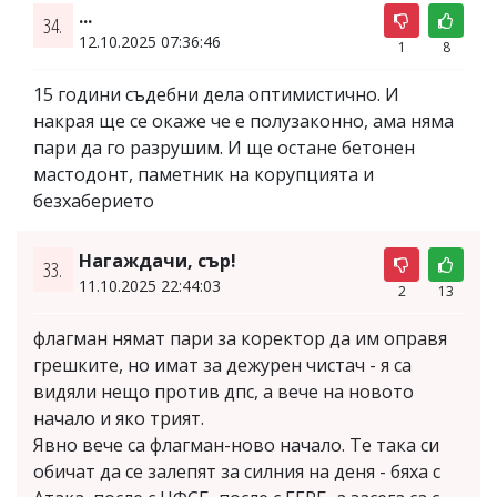
...
34.
12.10.2025 07:36:46
1
8
15 години съдебни дела оптимистично. И
накрая ще се окаже че е полузаконно, ама няма
пари да го разрушим. И ще остане бетонен
мастодонт, паметник на корупцията и
безхаберието
Нагаждачи, сър!
33.
11.10.2025 22:44:03
2
13
флагман нямат пари за коректор да им оправя
грешките, но имат за дежурен чистач - я са
видяли нещо против дпс, а вече на новото
начало и яко трият.
Явно вече са флагман-ново начало. Те така си
обичат да се залепят за силния на деня - бяха с