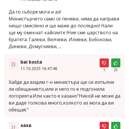
Да го съборя мога и аз!
Министърчето само се пеняви, няма да направи
нищо смислено и ще маже до последно! Нали
ще му омекнат кайсиите !Ние сме царството на
братята: Галеви, Велчеви, Илиеви, Бобокови,
Диневи, Домусчиеви, ...
bai kosta
23.
11.10.2025 16:47:46
1
25
Хайде да видим г-н министъра ще си изпълни
ли обещанието,или и него го е подгонила
логореята.Или както е казано"Никой не може да
ви даде толкова много,колкото аз мога да ви
обещая."
хаха
22.