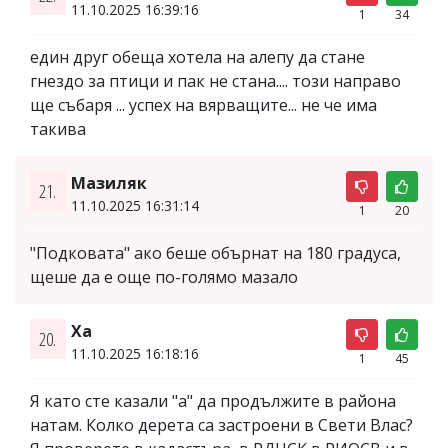
11.10.2025 16:39:16
1
34
един друг обеща хотела на алепу да стане
гнездо за птици и пак не стана.... този направо
ще събаря ... успех на вярващите... не че има
такива
Мазиляк
21.
11.10.2025 16:31:14
1
20
"Подковата" ако беше обърнат на 180 градуса,
щеше да е още по-голямо мазало
Ха
20.
11.10.2025 16:18:16
1
45
Я като сте казали "а" да продължите в района
натам. Колко дерета са застроени в Свети Влас?