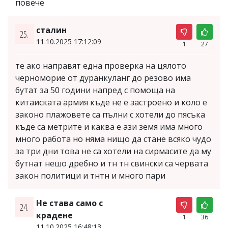
повече
сталин
25.
11.10.2025 17:12:09
1
27
те ако направят една проверка на цялото
черноморие от дуранкуланг до резово има
бутат за 50 години напред с помоща на
китаиската армия къде не е застроено и коло е
законо плажовете са пълни с хотели до пясъка
къде са метрите и каква е ази земя има много
много работа но няма нищо да стане всяко чудо
за три дни това не са хотели на сирмасите да му
бутнат нешо дребно и тн тн свински са червата
закон политици и тнтн и много пари
Не става само с
24.
крадене
1
36
11.10.2025 16:48:13