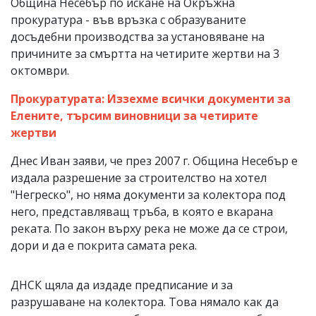
Община Несебър по искане на Окръжна
прокуратура - във връзка с образуваните
досъдебни производства за установяване на
причините за смъртта на четирите жертви на 3
октомври.
Прокуратурата: Иззехме всички документи за
Елените, търсим виновници за четирите
жертви
Днес Иван заяви, че през 2007 г. Община Несебър е
издала разрешение за строителство на хотел
"Негреско", но няма документи за колектора под
него, представляващ тръба, в която е вкарана
реката. По закон върху река не може да се строи,
дори и да е покрита самата река.
ДНСК щяла да издаде предписание и за
разрушаване на колектора. Това нямало как да