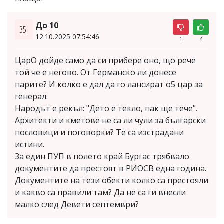
До 10
35.
12.10.2025 07:54:46
1
4
ЦарО дойде само да си прибере оно, що рече
той че е негово. От Германско ли донесе
парите? И колко е дал да го лансират о5 цар за
генерал.
Народът е рекъл: "Дето е текло, пак ще тече".
Архитекти и кметове не са ли чули за български
пословици и поговорки? Те са изстрадани
истини.
За един ПУП в полето край Бургас трябвало
документите да престоят в РИОСВ една година.
Документите на тези обекти колко са престояли
и какво са правили там? Да не са ги внесли
малко след Девети септември?