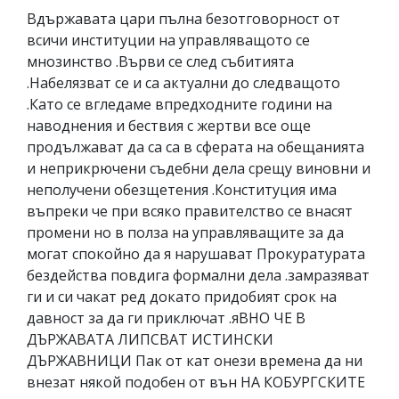
Вдържавата цари пълна безотговорност от
всичи институции на управляващото се
мнозинство .Върви се след събитията
.Набелязват се и са актуални до следващото
.Като се вгледаме впредходните години на
наводнения и бествия с жертви все още
продължават да са са в сферата на обещанията
и неприкрючени съдебни дела срещу виновни и
неполучени обезщетения .Конституция има
въпреки че при всяко правителство се внасят
промени но в полза на управляващите за да
могат спокойно да я нарушават Прокуратурата
бездейства повдига формални дела .замразяват
ги и си чакат ред докато придобият срок на
давност за да ги приключат .яВНО ЧЕ В
ДЪРЖАВАТА ЛИПСВАТ ИСТИНСКИ
ДЪРЖАВНИЦИ Пак от кат онези времена да ни
внезат някой подобен от вън НА КОБУРГСКИТЕ