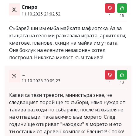
Спиро
30.
11.10.2025 21:02:52
1
19
Събаряй ши им емба майката мафиотска. Аз за
къщата на село ми разказаха играта, архитекти,
кметове, планове, скици на майка им утката.
Оня боклук на елените незаконен хотел
построил. Никаква милост към такива!
...
29.
11.10.2025 20:09:23
1
13
Какви са тези тревоги, министъра знае, че
следващият порой ще го събори, няма нужда от
такива разходи по събаряне, после изхвърляне
на отпадъци, така всичко във морето. След
години ще откриват "находки" в морето и ето
ти останки от древен комплекс Елените! Споко!