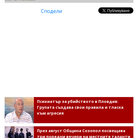
Сподели
Психиатър за убийството в Пловдив:
Групата създава свои правила и тласка
към агресия
През август Община Созопол посвещава
три поредни вечери на местните таланти