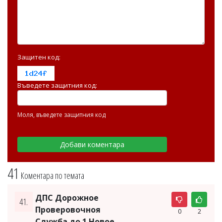
Защитен код:
Въведете защитния код:
Моля, въведете защитния код
41
Коментара по темата
ДПС Дорожное
41.
Проверовочноя
0
2
Служба до 1 Новое