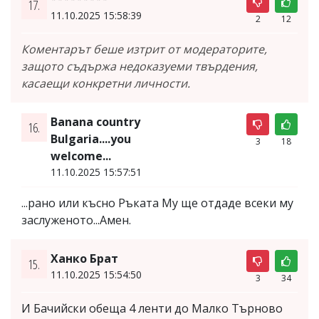
17.
11.10.2025 15:58:39
2
12
Коментарът беше изтрит от модераторите,
защото съдържа недоказуеми твърдения,
касаещи конкретни личности.
Banana country
16.
Bulgaria....you
3
18
welcome...
11.10.2025 15:57:51
...рано или късно Ръката Му ще отдаде всеки му
заслуженото...Амен.
Ханко Брат
15.
11.10.2025 15:54:50
3
34
И Бачийски обеща 4 ленти до Малко Търново