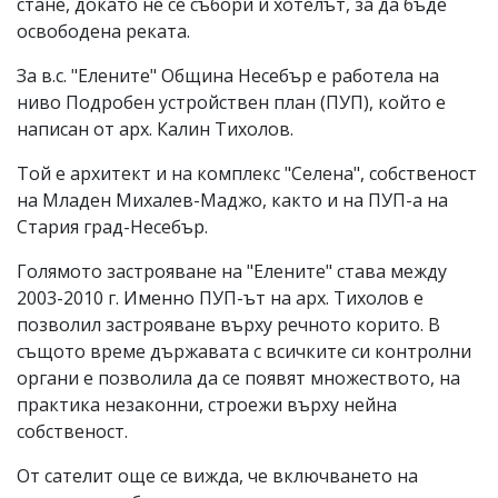
стане, докато не се събори и хотелът, за да бъде
освободена реката.
За в.с. "Елените" Община Несебър е работела на
ниво Подробен устройствен план (ПУП), който е
написан от арх. Калин Тихолов.
Той е архитект и на комплекс "Селена", собственост
на Младен Михалев-Маджо, както и на ПУП-а на
Стария град-Несебър.
Голямото застрояване на "Елените" става между
2003-2010 г. Именно ПУП-ът на арх. Тихолов е
позволил застрояване върху речното корито. В
същото време държавата с всичките си контролни
органи е позволила да се появят множеството, на
практика незаконни, строежи върху нейна
собственост.
От сателит още се вижда, че включването на