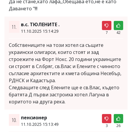
Да не стане,като лафа,,Обещава ето,не е като
Даването "!!!
в.с. ТЮЛЕНИТЕ .
11.
11.10.2025 15:14:29
7
42
Собствениците на този хотел са същите
украински олигарси, които стоят и зад
строежите на Форт Нокс. 20 години украинците
си строят в Сл.бряг, св.Влас и Елените с чинното
съгласие архитектите и кмета община Несебър,
РДНСК и Кадастъра.
Следващите след Елените ще е св.Влас, където
братята Д първи застроиха хотел Лагуна в
коритото на друга река.
пенсионер
10.
11.10.2025 15:13:49
3
26