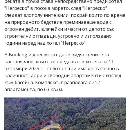
реката в тръба става непосредствено преди хотел
"Негреско" в посока морето, след "Негреско"
следват злополучните вили, покрай които по време
на природното бедствие преминаваше вода с
огромен дебит, влачейки и части от депото със
строителни отпадъци, устроено и използвано
години наред над хотел "Негреско".
В Booking и днес могат да се видят цените за
настаняване, които се предлагат в хотела за 11
октомври 2025 г. - събота. Стаи има достатъчно в
наличност, дори и свободни апартаменти с изглед
към басейна. Комплексът разполага с 212
апартамента, по 63 кв./м.