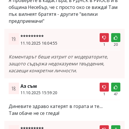
Я проверете в кадастъра, в РДНСК в РИОСВ и в
община Несебър, че с просто око се вижда! Там
пък вилнеят братятя - другите "велики
предприемачи"
*********
19.
11.10.2025 16:04:55
1
20
Коментарът беше изтрит от модераторите,
защото съдържа недоказуеми твърдения,
касаещи конкретни личности.
Аз съм
18.
11.10.2025 15:59:20
1
47
Диневите здраво катерят в гората и те....
Там обаче не се гледа!
*********