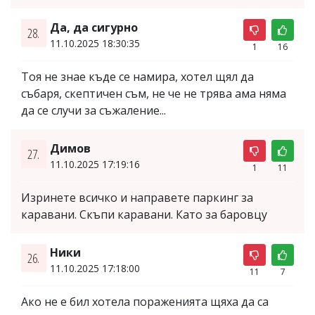
Да, да сигурно
28.
11.10.2025 18:30:35
1
16
Тоя не знае къде се намира, хотел щял да
събаря, скептичен съм, не че не трява ама няма
да се случи за съжаление...
Димов
27.
11.10.2025 17:19:16
1
11
Изринете всичко и направете паркинг за
каравани. Скъпи каравани. Като за баровцу
Ники
26.
11.10.2025 17:18:00
11
7
Ако не е бил хотела пораженията щяха да са