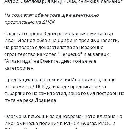
Автор: Светлозария КИДЕРОВА, снимки: Флагман.бг
На този етап обаче това ще е евентуално
предписание на ДНСК
След като преди 3 дни регионалният министър
Иван Иванов обяви на брифинг пред журналисти,
че разполага с доказателства за незаконно
строителство на хотел "Негреско" и аквапарк
"Атлантида" на Елените, днес той вече е
категоричен.
Пред национална телевизия Иванов каза, че ще
възложи на ДНСК да издаде предписание за
събарянето на самия хотел, защото бил построен на
пътя на река Дращела.
Флагман.бг съобщи за едновременното влизане на
Икономическа полиция в РДНСК-Бургас, РИОС и