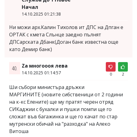
Начал
14.10.2025 01:21:38
Ни можи арх.Калин Тихолов ит ДПС на Дпган е
ОРТАК с кмета Слънце заедно пълнят
ДПСарската Дбанк(Доган банк известна още
като Демир банк)
Za многоооя лева
40.
14.10.2025 01:14:57
0
2
Ши събори министъра дръжки
МАРГИНИТЕ (новите сибственици от 2 години
на к-кс Елените) ще му пратят черен отряд
СИКаджии с бухалки и пушки помпи ще го
сложат във багажинка и ще го качат по стар
мутренски обичай на "разходка" на Алеко
Витоша