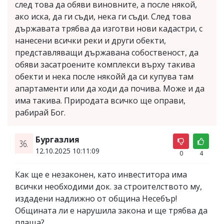
след това да обяви виновните, а после някой,
ако иска, да ги съди, нека ги съди. След това
държавата трябва да изготви нови кадастри, с
нанесени всички реки и други обекти,
представляващи държавана собоственост, да
обяви засатроените комплекси върху такива
обекти и нека после някойй да си купува там
апартаменти или да ходи да почива. Може и да
има такива. Природата всичко ще оправи,
рабирай Бог.
Бургазлия
36.
12.10.2025 10:11:09
0
4
Как ще е незаконен, като инвеститора има
всички необходими док. за строителството му,
издадени надлижно от община Несебър!
Общината ли е нарушила закона и ще трябва да
плаща?