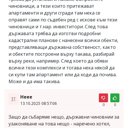
чиновници, а тези които притежават
апартаменти и други сгради там нека се
оправят сами по съдебен ред с искове към тези
чиновници и т.нар. инвеститори. След това
държавата трябва да изготви подробни
кадастрални планове с нанесени всички обекти,
представляващи държавна собственост, както
и обектите построени върху такава, разбирай
върху реки, например. След което да обяви
всички тези комплекси и тогава нека някой да
си купи там апартамент или да ходи да почива.
Може и да има такива.
Неее
37.
13.10.2025 08:57:06
0
0
Защо да събаряме нещо, държавни чиновнии за
узаконяване на това нещо - наречено хотел,