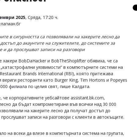
тември 2025
, Сряда, 17:20 ч.
Флагман.бг
ите в сигурността са позволявали на хакерите лесно да
 достъп до акаунтите на служителите, до системите за
е и да прослушват записи на разговори
е хакери BobDaHacker и BobTheShoplifter обявиха, че са
 „катастрофални уязвимости“ в компютърните системи на
Restaurant Brands International (RBI), която притежава
 вериги ресторанти като Burger King, Tim Hortons и Popeyes
 000 филиала по целия свят, пише Калдата.
, че корпоративните уебсайтове assistant.bk.com,
ли лесно да бъдат компрометирани във всички над 30 000
озволявали на хакерите лесно да получат достъп до
а прослушват записи на разговори с клиенти в автокъщите.
ало на всеки да влезе в компютърната система на групата,