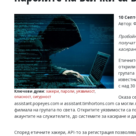
УКРАЙНА
СПОРТ
10 Сеп
РАЗСЛЕДВАНЕ
Автор: 
БИЗНЕС
Пробойн
ЮГ
получат
касиран
Управители:
Етичнит
Веселин
Василев,
открили
email:
групата 
v.vasilev@flagman.bg
известни
Катя
с над 30
Касабова,
Ключови думи:
хакери
,
пароли
,
уязвимост
,
еmail:
k.kassabova@flagman.bg
опасност
,
сигурност
Оказа се
assistant.popeyes.com и assistant.timhortons.com са мог
Главен
филиала на групата по света. Откритите уязвимости са п
редактор:
Иван
акаунтите на служителите, до системите за касиране и д
Колев,
email:
office@flagman.bg
Според етичните хакери, API-то за регистрация позволяв