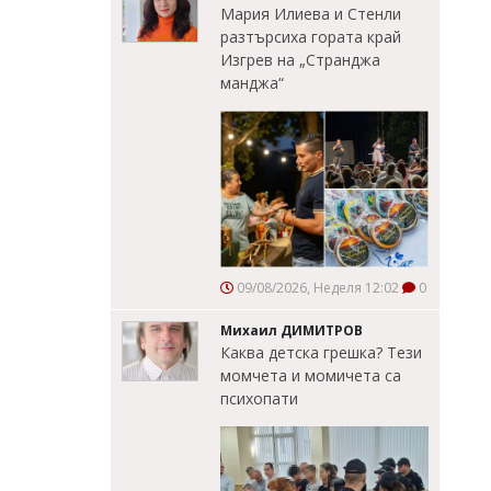
Мария Илиева и Стенли
разтърсиха гората край
Изгрев на „Странджа
манджа“
09/08/2026, Неделя 12:02
0
Михаил ДИМИТРОВ
Каква детска грешка? Тези
момчета и момичета са
психопати