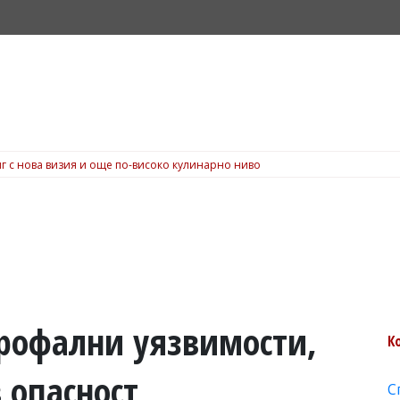
г с нова визия и още по-високо кулинарно ниво
трофални уязвимости,
К
 опасност
С