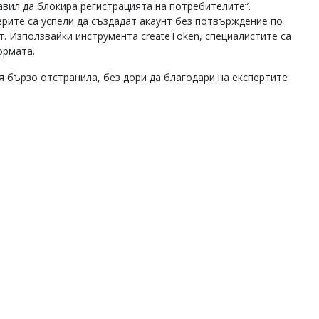
авил да блокира регистрацията на потребителите“.
ерите са успели да създадат акаунт без потвърждение по
т. Използвайки инструмента createToken, специалистите са
ормата.
я бързо отстранила, без дори да благодари на експертите