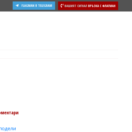
FLAGMAN В TELEGRAM
ВАШИЯТ СИГНАЛ
ВРЪЗКА С ФЛАГМАН
оментари
подели