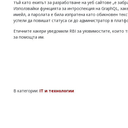
тъй като екипът за разработване на уеб сайтове „е забр
Коментарите
Използвайки функцията за интроспекция на GraphQL, хак
под
имейл, а паролата е била изпратена като обикновен текс
статиите
успели да повишат статуса си до администратор в платф
се
въвеждат
Етичните хакери уведомили RBI за уязвимостите, които т
от
за помощта им.
читателите
и
редакцията
не
носи
отговорност
за
тях!
Ако
откриете
обиден
В категории:
IT и технологии
за
вас
коментар,
моля
сигнализирайте
ни!