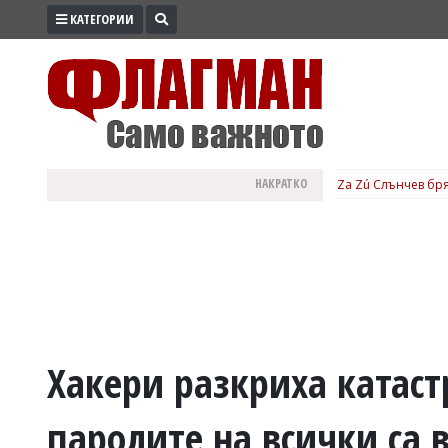
КАТЕГОРИИ
ПРОМО
ЗОНА
ИЗБОРИ
2026
ПРАКТИЧНО
НАКРАТКО
Za Zú Слънчев бря
КУЛТУРА
ЗДРАВЕ
ПОЛИТИКА
ОБЩИНИ
ОБЩЕСТВО
ЛАЙФСТАЙЛ
Хакери разкриха катас
ВОЙНАТА
паролите на всички са в
В