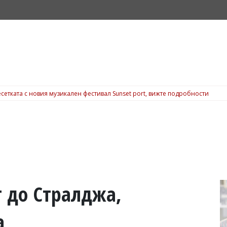
сетката с новия музикален фестивал Sunset port, вижте подробности
т до Стралджа,
а