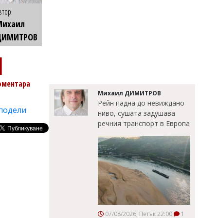
втор
Михаил
ДИМИТРОВ
1
оментара
Михаил ДИМИТРОВ
Рейн падна до невиждано
подели
ниво, сушата задушава
речния транспорт в Европа
07/08/2026, Петък 22:00
1