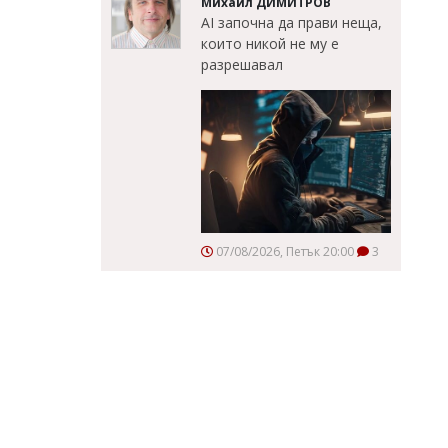
Михаил ДИМИТРОВ
AI започна да прави неща,
които никой не му е
разрешавал
07/08/2026, Петък 20:00
3