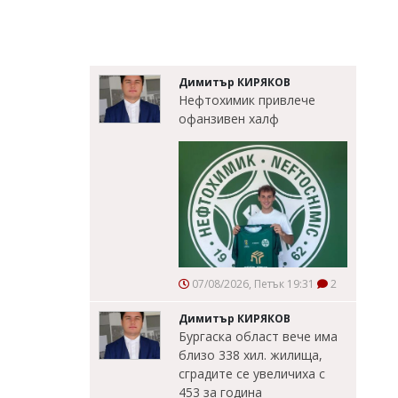
Димитър КИРЯКОВ
Нефтохимик привлече
офанзивен халф
07/08/2026, Петък 19:31
2
Димитър КИРЯКОВ
Бургаска област вече има
близо 338 хил. жилища,
сградите се увеличиха с
453 за година