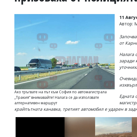
УКРАЙНА
СПОРТ
11 Авгу
РАЗСЛЕДВАНЕ
Автор: 
БИЗНЕС
Започва
ЮГ
от Карн
Налага 
Управители:
заради 
Веселин
Василев,
уточних
email:
v.vasilev@flagman.bg
Очевидц
Катя
изхвърл
Касабова,
Ако тръгвате на път към София по автомагистрала
еmail:
k.kassabova@flagman.bg
Едната 
„Тракия“ внимавайте! Налага се да използвате
магистр
алтернативен маршрут
Главен
крайпътната канавка, третият автомобил е ударен в задн
редактор:
Иван
Колев,
email:
office@flagman.bg