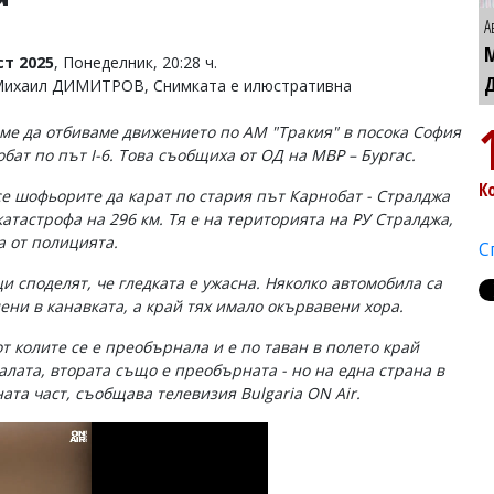
А
ст 2025
, Понеделник, 20:28 ч.
Михаил ДИМИТРОВ, Снимката е илюстративна
ме да отбиваме движението по АМ "Тракия" в посока София
обат по път I-6. Това съобщиха от ОД на МВР – Бургас.
К
се шофьорите да карат по стария път Карнобат - Стралджа
катастрофа на 296 км. Тя е на територията на РУ Стралджа,
а от полицията.
С
и споделят, че гледката е ужасна. Няколко автомобила са
ени в канавката, а край тях имало окървавени хора.
от колите се е преобърнала и е по таван в полето край
алата, втората също е преобърната - но на една страна в
ата част, съобщава телевизия Bulgaria ON Air.