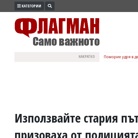
КАТЕГОРИИ
ПРОМО
ЗОНА
ИЗБОРИ
2026
ПРАКТИЧНО
НАКРАТКО
Поморие удря в де
КУЛТУРА
ЗДРАВЕ
ПОЛИТИКА
ОБЩИНИ
ОБЩЕСТВО
ЛАЙФСТАЙЛ
Използвайте стария пъ
ВОЙНАТА
призоваха от полицият
В