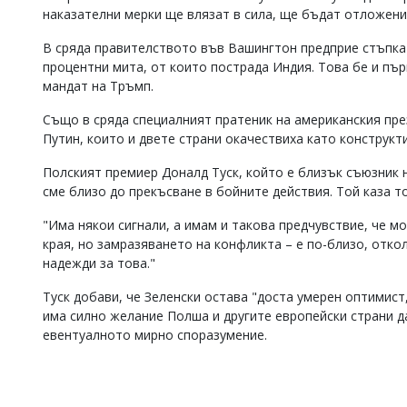
наказателни мерки ще влязат в сила, ще бъдат отложени
В сряда правителството във Вашингтон предприе стъпкат
процентни мита, от които пострада Индия. Това бе и пър
мандат на Тръмп.
Също в сряда специалният пратеник на американския пр
Путин, които и двете страни окачествиха като конструкт
Полският премиер Доналд Туск, който е близък съюзник н
сме близо до прекъсване в бойните действия. Той каза то
"Има някои сигнали, а имам и такова предчувствие, че м
края, но замразяването на конфликта – е по-близо, отко
надежди за това."
Туск добави, че Зеленски остава "доста умерен оптимист,
има силно желание Полша и другите европейски страни да
евентуалното мирно споразумение.