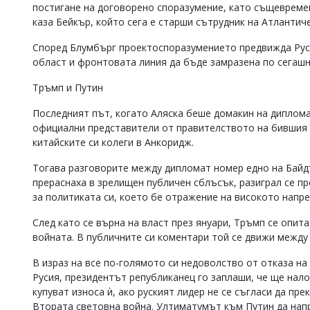
постигане на договорено споразумение, като същевреме
каза Бейкър, който сега е старши сътрудник на Атлантич
Според Блумбърг проектоспоразумението предвижда Руси
област и фронтовата линия да бъде замразена по сегашн
Тръмп и Путин
Последният път, когато Аляска беше домакин на дипломат
официални представители от правителството на бившия 
китайските си колеги в Анкоридж.
Тогава разговорите между дипломат номер едно на Байд
прераснаха в зрелищен публичен сблъсък, разиграл се пр
за политиката си, което бе отражение на високото напр
След като се върна на власт през януари, Тръмп се опит
войната. В публичните си коментари той се движи между
В израз на все по-голямото си недоволство от отказа на
Русия, президентът републиканец го заплаши, че ще нало
купуват износа ѝ, ако руският лидер не се съгласи да пр
Втората световна война. Ултиматумът към Путин да напра