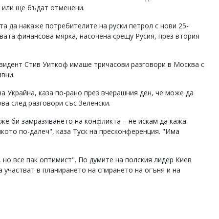
 или ще бъдат отменени.
а да накаже потребителите на руски петрол с нови 25-
вата финансова мярка, насочена срещу Русия, през втория
езидент Стив Уиткоф имаше тричасови разговори в Москва с
ивни.
а Украйна, каза по-рано през вчерашния ден, че може да
ва след разговори със Зеленски.
оже би замразяването на конфликта – не искам да кажа
лкото по-далеч", каза Туск на пресконференция. "Има
 но все пак оптимист". По думите на полския лидер Киев
 участват в планирането на спирането на огъня и на