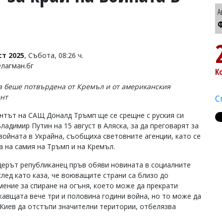
А
Ф
ст 2025
, Събота, 08:26 ч.
Флагман.бг
К
 беше потвърдена от Кремъл и от американския
нт
С
нтът на САЩ Доналд Тръмп ще се срещне с руския си
ладимир Путин на 15 август в Аляска, за да преговарят за
 войната в Украйна, съобщиха световните агенции, като се
а на самия на Тръмп и на Кремъл.
ерът републиканец пръв обяви новината в социалните
след като каза, че воюващите страни са близо до
мение за спиране на огъня, което може да прекрати
авщата вече три и половина години война, но то може да
 Киев да отстъпи значителни територии, отбелязва