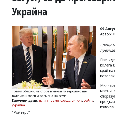
УКРАЙНА
Украйна
СПОРТ
РАЗСЛЕДВАНЕ
БИЗНЕС
09 Авгу
ЮГ
Автор: 
Срещата
Управители:
президе
Веселин
Василев,
Президе
email:
колега В
v.vasilev@flagman.bg
Катя
край на
Касабова,
позовах
еmail:
k.kassabova@flagman.bg
Милиард
Главен
мрежи, 
Тръмп обясни, че споразумението вероятно ще
редактор:
включва известна размяна на земи
споразу
Иван
Ключови думи:
путин
,
тръмп
,
среща
,
аляска
,
война
,
продълж
Колев,
украйна
email:
изисква
office@flagman.bg
"Ройтерс".