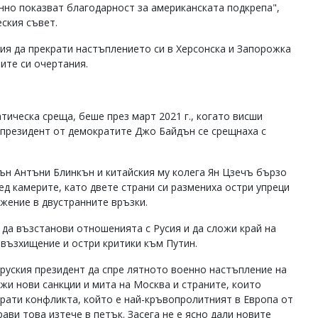
нно показват благодарност за американската подкрепа",
еския съвет.
я да прекрати настъплението си в Херсонска и Запорожка
ите си очертания.
ическа среща, беше през март 2021 г., когато висши
президент от демократите Джо Байдън се срещнаха с
ън Антъни Блинкън и китайския му колега Ян Цзечъ бързо
ед камерите, като двете страни си размениха остри упреци
ежение в двустранните връзки.
а да възстанови отношенията с Русия и да сложи край на
 възхищение и остри критики към Путин.
 руския президент да спре лятното военно настъпление на
жи нови санкции и мита на Москва и страните, които
екрати конфликта, който е най-кръвопролитният в Европа от
ви това изтече в петък. Засега не е ясно дали новите