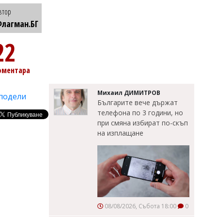
втор
лагман.БГ
22
оментара
Михаил ДИМИТРОВ
подели
Българите вече държат
телефона по 3 години, но
при смяна избират по-скъп
на изплащане
08/08/2026, Събота 18:00
0