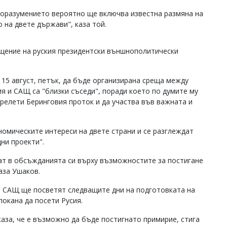
поразумението вероятно ще включва известна размяна на
 на двете държави", каза той.
щение на руския президентски външнополитически
 15 август, петък, да бъде организирана среща между
ия и САЩ са "близки съседи", поради което по думите му
прелети Беринговия проток и да участва във важната и
ономическите интереси на двете страни и се разглеждат
ни проекти".
ат в обсъжданията си върху възможностите за постигане
аза Ушаков.
и САЩ ще посветят следващите дни на подготовката на
покана да посети Русия.
аза, че е възможно да бъде постигнато примирие, стига