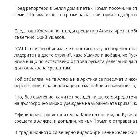
Коментарите
Пред репортери в Белия дом в петък Тръмп посочи, че с
под
земи. "Ще има известна размяна на територии за доброто
статиите
се
въвеждат
След това Кремъл потвърди срещата в Аляска чрез съоб
от
съветник Юрий Ушаков.
читателите
и
"САЩ току-що обявиха, че е постигната договореност на
редакцията
лидерите на двете страни", каза Ушаков и добави, че Рус
не
няма нищо по-естествено от това руската делегация да 
носи
отговорност
дългоочаквана среща там.
за
тях!
Той отбеляза, че "в Аляска и в Арктика се пресичат и ик
Ако
перспективите за реализация на мащабни и взаимноизгод
откриете
обиден
"Но, без съмнение, самите президенти ще се съсредоточ
за
на дългосрочно мирно уреждане на украинската криза", к
вас
коментар,
Официалният представител на Кремъл посочи, че Русия 
моля
срещата в Аляска, и допълни, че към Тръмп е отправена 
сигнализирайте
ни!
В традиционното си вечерно видеообръщение Зеленски к