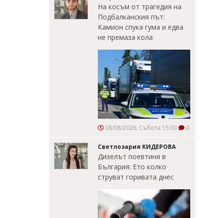
На косъм от трагедия на
Подбалканския път:
Камион спука гума и едва
не премаза кола
08/08/2026, Събота 15:00
0
Светлозария КИДЕРОВА
Дизелът поевтиня в
България: Ето колко
струват горивата днес