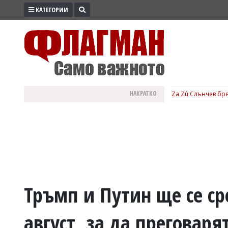
КАТЕГОРИИ
ПРОМО
ЗОНА
ИЗБОРИ
2026
ПРАКТИЧНО
НАКРАТКО
Za Zú Слънчев бря
КУЛТУРА
ЗДРАВЕ
ПОЛИТИКА
ОБЩИНИ
ОБЩЕСТВО
ЛАЙФСТАЙЛ
Тръмп и Путин ще се ср
ВОЙНАТА
август, за да преговаря
В