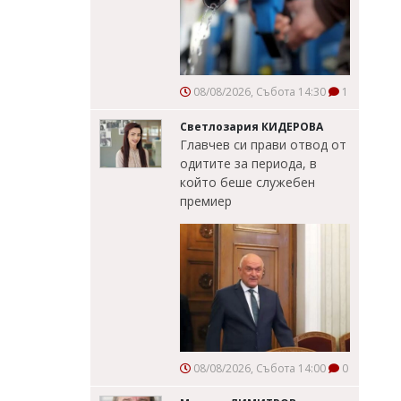
08/08/2026, Събота 14:30
1
Светлозария КИДЕРОВА
Главчев си прави отвод от
одитите за периода, в
който беше служебен
премиер
08/08/2026, Събота 14:00
0