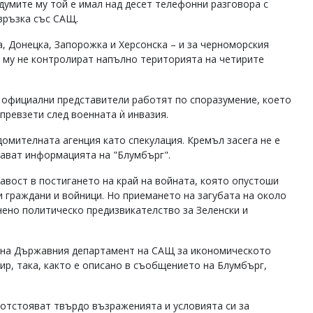
думите му той е имал над десет телефонни разговора с
 връзка със САЩ.
а, Донецка, Запорожка и Херсонска – и за черноморския
е му не контролират напълно територията на четирите
е официални представители работят по споразумение, което
превзети след военната ѝ инвазия.
омителната агенция като спекулация. Кремъл засега не е
дават информацията на "Блумбърг".
кавост в постигането на край на войната, която опустоши
и граждани и войници. Но приемането на загубата на около
нено политическо предизвикателство за Зеленски и
л на Държавния департамент на САЩ за икономическото
ир, така, както е описано в съобщението на Блумбърг,
а отстояват твърдо възраженията и условията си за