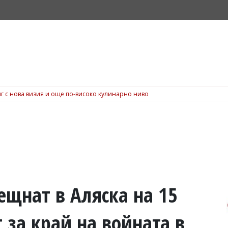
г с нова визия и още по-високо кулинарно ниво
ещнат в Аляска на 15
т за край на войната в