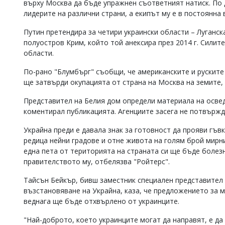
върху Москва да бъде упражнен съответният натиск. По 
лидерите на различни страни, а екипът му е в постоянна
Путин претендира за четири украински области – Луганск
полуостров Крим, който той анексира през 2014 г. Силит
области.
По-рано "Блумбърг" съобщи, че американските и рускит
ще затвърди окупацията от страна на Москва на земите, 
Представител на Белия дом определи материала на освед
коментирал публикацията. Агенциите засега не потвърж
Украйна преди е давала знак за готовност да прояви гъв
редица нейни градове и отне живота на голям брой мирн
една пета от територията на страната си ще бъде болез
правителството му, отбелязва "Ройтерс".
Тайсън Бейкър, бивш заместник специален представите
възстановяване на Украйна, каза, че предложението за м
веднага ще бъде отхвърлено от украинците.
"Най-доброто, което украинците могат да направят, е д