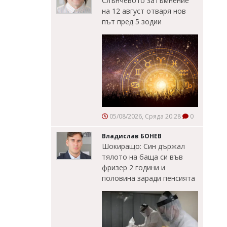
Слънчевото затъмнение
на 12 август отваря нов
път пред 5 зодии
05/08/2026, Сряда 20:28
0
Владислав БОНЕВ
Шокиращо: Син държал
тялото на баща си във
фризер 2 години и
половина заради пенсията