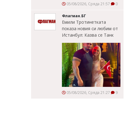
05/08/2026, Сряда 21:57
0
Флагман.БГ
Емили Тротинетката
показа новия си любим от
Истанбул: Казва се Танк
05/08/2026, Сряда 21:27
9