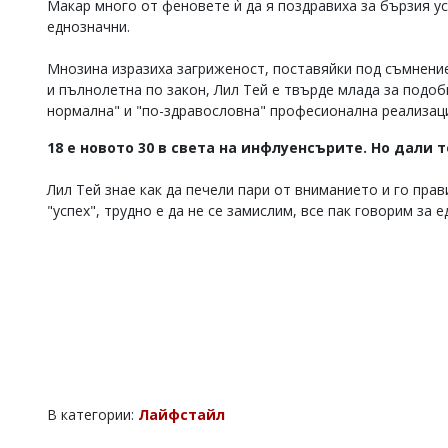
Макар много от феновете ѝ да я поздравиха за бързия ус
Коментарите
еднозначни.
под
статиите
Мнозина изразиха загриженост, поставяйки под съмнение
се
и пълнолетна по закон, Лил Тей е твърде млада за подоб
въвеждат
нормална" и "по-здравословна" професионална реализац
от
читателите
18 е новото 30 в света на инфлуенсърите. Но дали т
и
редакцията
не
Лил Тей знае как да печели пари от вниманието и го прав
носи
"успех", трудно е да не се замислим, все пак говорим за
отговорност
за
тях!
Ако
откриете
обиден
за
вас
коментар,
моля
сигнализирайте
В категории:
Лайфстайл
ни!