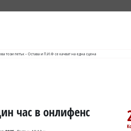
тят по план за отваряне на Ормузкия проток
ин час в онлифенс
К