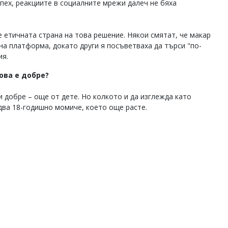
пех, реакциите в социалните мрежи далеч не бяха
 етичната страна на това решение. Някои смятат, че макар
на платформа, докато други я посъветваха да търси "по-
ия.
ова е добре?
и добре – още от дете. Но колкото и да изглежда като
 едва 18-годишно момиче, което още расте.