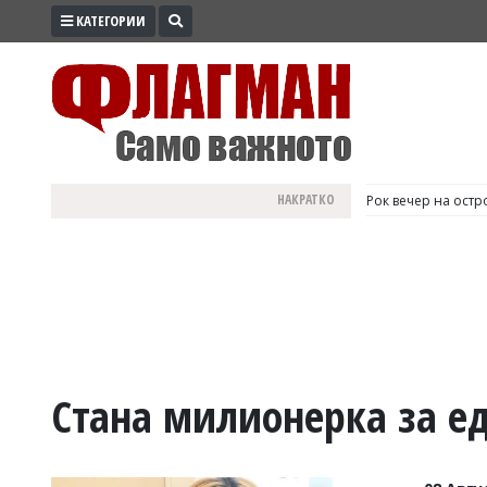
КАТЕГОРИИ
ПРОМО
ЗОНА
ИЗБОРИ
2026
ПРАКТИЧНО
НАКРАТКО
Иран и Оман рабо
КУЛТУРА
ЗДРАВЕ
ПОЛИТИКА
ОБЩИНИ
ОБЩЕСТВО
ЛАЙФСТАЙЛ
Стана милионерка за ед
ВОЙНАТА
В