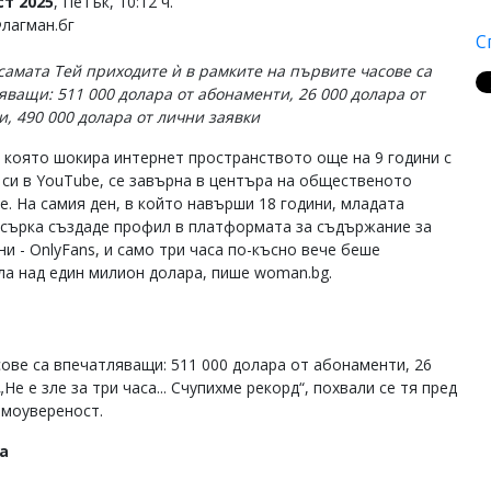
ст 2025
, Петък, 10:12 ч.
Флагман.бг
С
самата Тей приходите ѝ в рамките на първите часове са
яващи: 511 000 долара от абонаменти, 26 000 долара от
, 490 000 долара от лични заявки
, която шокира интернет пространството още на 9 години с
 си в YouTube, се завърна в центъра на общественото
е. На самия ден, в който навърши 18 години, младата
сърка създаде профил в платформата за съдържание за
и - OnlyFans, и само три часа по-късно вече беше
ла над един милион долара, пише woman.bg.
сове са впечатляващи: 511 000 долара от абонаменти, 26
Не е зле за три часа... Счупихме рекорд“, похвали се тя пред
амоувереност.
а