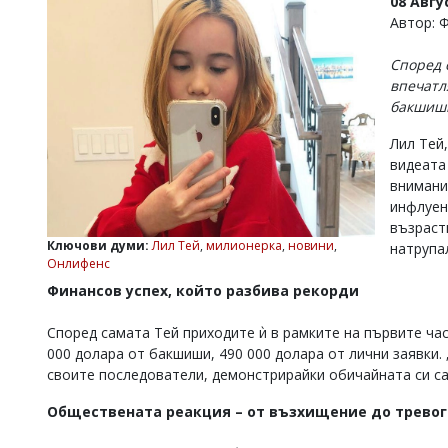
08 Авгу
УКРАЙНА
Автор: 
СПОРТ
Според 
РАЗСЛЕДВАНЕ
впечатл
БИЗНЕС
бакшиши
ЮГ
Лил Тей
видеата
Управители:
внимани
Веселин
инфлуен
Василев,
възрастн
email:
Ключови думи:
Лил Тей
,
милионерка
,
новини
,
натрупа
v.vasilev@flagman.bg
Онлифенс
Катя
Касабова,
Финансов успех, който разбива рекорди
еmail:
k.kassabova@flagman.bg
Според самата Тей приходите ѝ в рамките на първите ча
Главен
000 долара от бакшиши, 490 000 долара от лични заявки. „
редактор:
своите последователи, демонстрирайки обичайната си с
Иван
Колев,
Обществената реакция – от възхищение до тревог
email:
office@flagman.bg