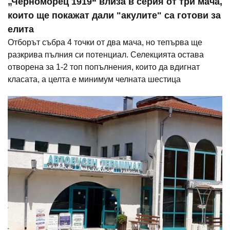
„Черноморец 1919“ влиза в серия от три мача,
които ще покажат дали "акулите" са готови за
елита
Отборът събра 4 точки от два мача, но тепърва ще
разкрива пълния си потенциал. Селекцията остава
отворена за 1-2 топ попълнения, които да вдигнат
класата, а целта е минимум челната шестица