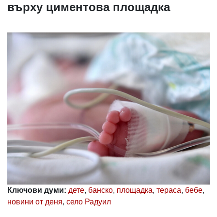
УКРАЙНА
върху циментова площадка
СПОРТ
РАЗСЛЕДВАНЕ
БИЗНЕС
ЮГ
Управители:
Веселин
Василев,
email:
v.vasilev@flagman.bg
Катя
Касабова,
еmail:
k.kassabova@flagman.bg
Главен
редактор:
Иван
Ключови думи:
дете
,
банско
,
площадка
,
тераса
,
бебе
,
Колев,
новини от деня
,
село Радуил
email:
office@flagman.bg