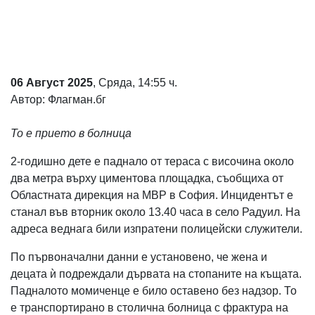
Коментарите
под
статиите
се
въвеждат
от
06 Август 2025
, Сряда, 14:55 ч.
читателите
Автор: Флагман.бг
и
редакцията
не
То е прието в болница
носи
отговорност
2-годишно дете е паднало от тераса с височина около
за
два метра върху циментова площадка, съобщиха от
тях!
Ако
Областната дирекция на МВР в София. Инцидентът е
откриете
станал във вторник около 13.40 часа в село Радуил. На
обиден
адреса веднага били изпратени полицейски служители.
за
вас
По първоначални данни е установено, че жена и
коментар,
моля
децата ѝ подреждали дървата на стопаните на къщата.
сигнализирайте
Падналото момиченце е било оставено без надзор. То
ни!
е транспортирано в столична болница с фрактура на