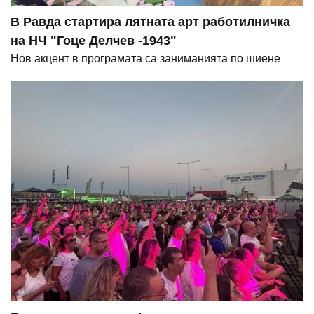
В Равда стартира лятната арт работилничка
на НЧ "Гоце Делчев -1943"
Нов акцент в програмата са заниманията по шиене