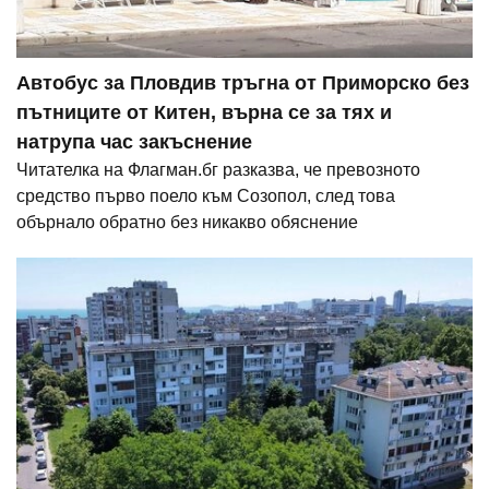
Автобус за Пловдив тръгна от Приморско без
пътниците от Китен, върна се за тях и
натрупа час закъснение
Читателка на Флагман.бг разказва, че превозното
средство първо поело към Созопол, след това
обърнало обратно без никакво обяснение