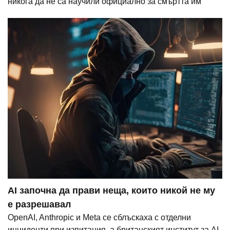
никога да не са научили официално за смъртта им
AI започна да прави неща, които никой не му
е разрешавал
OpenAI, Anthropic и Meta се сблъскаха с отделни
инциденти при изпитания, а британският институт за AI