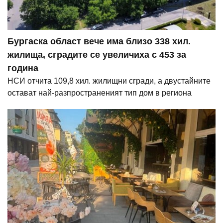
Бургаска област вече има близо 338 хил.
жилища, сградите се увеличиха с 453 за
година
НСИ отчита 109,8 хил. жилищни сгради, а двустайните
остават най-разпространеният тип дом в региона