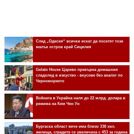
След „Одисея“ всички искат да посетят този
малък остров край Сицилия
Gelato House Царево превърна домашния
сладолед в изкуство - вкусове без аналог по
Черноморието
Войната в Украйна наля до 22 млрд. долара в
режима на Ким Чен Ун
Бургаска област вече има близо 338 хил.
жилища, сградите се увеличиха с 453 за година