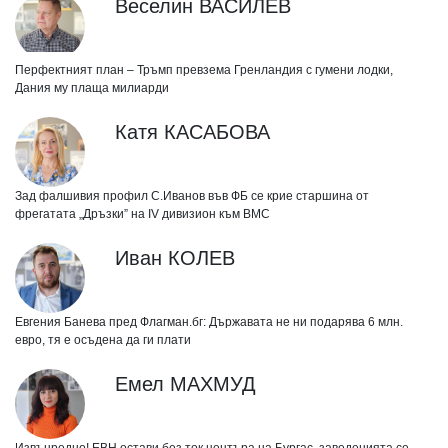
Веселин ВАСИЛЕВ
Перфектният план – Тръмп превзема Гренландия с гумени лодки,
Дания му плаща милиарди
Катя КАСАБОВА
Зад фалшивия профил С.Иванов във ФБ се крие старшина от
фрегатата „Дръзки” на IV дивизион към ВМС
Иван КОЛЕВ
Евгения Банева пред Флагман.бг: Държавата не ни подарява 6 млн.
евро, тя е осъдена да ги плати
Емел МАХМУД