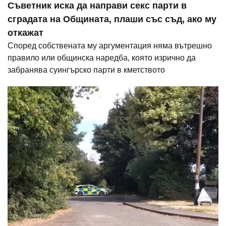
Съветник иска да направи секс парти в
сградата на Общината, плаши със съд, ако му
откажат
Според собствената му аргументация няма вътрешно
правило или общинска наредба, която изрично да
забранява суингърско парти в кметството