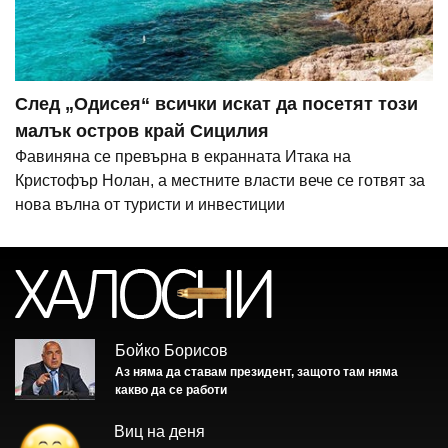
След „Одисея“ всички искат да посетят този
малък остров край Сицилия
Фавиняна се превърна в екранната Итака на
Кристофър Нолан, а местните власти вече се готвят за
нова вълна от туристи и инвестиции
Бойко Борисов
Аз няма да ставам президент, защото там няма
какво да се работи
Виц на деня