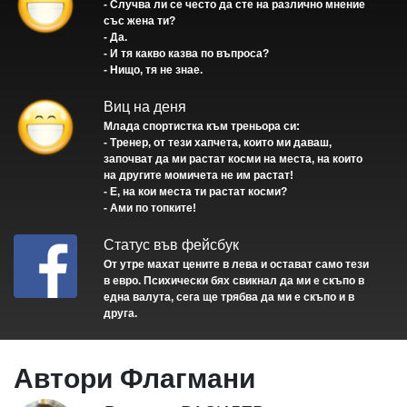
- Случва ли се често да сте на различно мнение
със жена ти?
- Да.
- И тя какво казва по въпроса?
- Нищо, тя не знае.
Виц на деня
Млада спортистка към треньора си:
- Тренер, от тези хапчета, които ми даваш,
започват да ми растат косми на места, на които
на другите момичета не им растат!
- Е, на кои места ти растат косми?
- Ами по топките!
Статус във фейсбук
От утре махат цените в лева и остават само тези
в евро. Психически бях свикнал да ми е скъпо в
една валута, сега ще трябва да ми е скъпо и в
друга.
Автори Флагмани