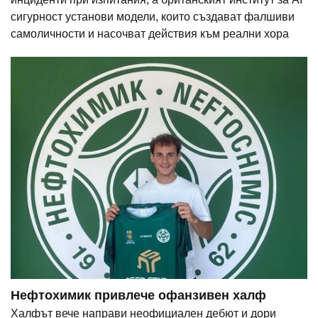
сигурност установи модели, които създават фалшиви
самоличности и насочват действия към реални хора
Нефтохимик привлече офанзивен халф
Халфът вече направи неофициален дебют и дори