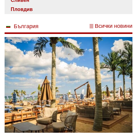
Сливен
Пловдив
Всички новини
България