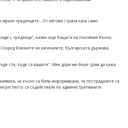
 мрази чужденците... От негова страна каза само
гради с чужденци", казва още бащата на покойния Кънчо.
. Според близките на загиналите, българската държава
къде сте, къде са вашите". Мен дори ме беше срам да кажа
аявиха, че късно са били информирани, че пострадалите са
 консулството са съдействали по административните