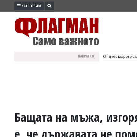
КАТЕГОРИИ
ПРОМО
ЗОНА
ИЗБОРИ
2026
ПРАКТИЧНО
НАКРАТКО
България е №1 в Е
КУЛТУРА
ЗДРАВЕ
ПОЛИТИКА
ОБЩИНИ
ОБЩЕСТВО
ЛАЙФСТАЙЛ
Бащата на мъжа, изгоря
ВОЙНАТА
е, че държавата не пом
В