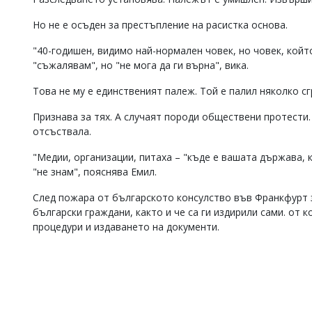
Коментарите
Но не е осъден за престъпление на расистка основа.
под
статиите
"40-годишен, видимо най-нормален човек, но човек, който
се
"съжалявам", но "не мога да ги върна", вика.
въвеждат
от
читателите
Това не му е единственият палеж. Той е палил няколко с
и
редакцията
Признава за тях. А случаят породи обществени протести
не
отсъствала.
носи
отговорност
"Медии, организации, питаха – "къде е вашата държава, 
за
"не знам", пояснява Емил.
тях!
Ако
След пожара от българското консулство във Франкфурт з
откриете
български граждани, както и че са ги издирили сами. от
обиден
процедури и издаването на документи.
за
вас
коментар,
моля
сигнализирайте
ни!