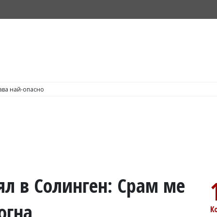
С по пушене на цигари
л в Солинген: Срам ме
огна
К