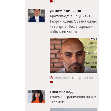
0
Димитър КИРЯКОВ
Братовчедът на убития
Георги Кузев: Остана сирак
като дете, беше скромен и
работлив човек
06/08/2026, Четвъртък 16:09
0
Емел МАХМУД
Големи ограничения на АМ
"Тракия"