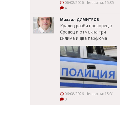
06/08/2026, Четвъртък 15:35
4
Михаил ДИМИТРОВ
Крадец разби прозорец в
Средец и отмъкна три
килима и два парфюма
06/08/2026, Четвъртък 15:31
0