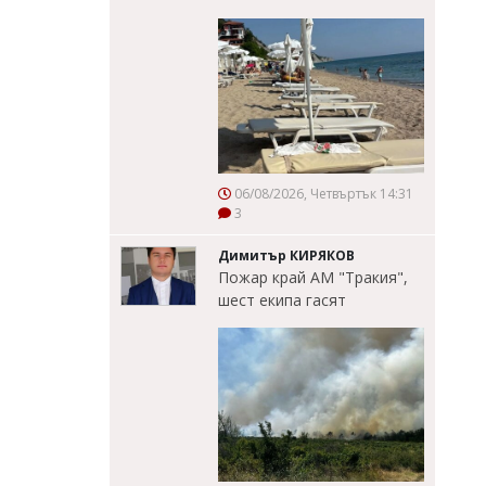
06/08/2026, Четвъртък 14:31
3
Димитър КИРЯКОВ
Пожар край АМ "Тракия",
шест екипа гасят