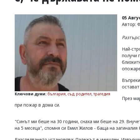
УКРАЙНА
СПОРТ
05 Авгу
РАЗСЛЕДВАНЕ
Автор: 
БИЗНЕС
Разтърс
ЮГ
Най-стр
получи 
Управители:
близкит
Веселин
Василев,
опожаре
email:
v.vasilev@flagman.bg
Въпреки
Катя
остават
Касабова,
Ключови думи:
българия
,
съд
,
родител
,
трагедия
еmail:
k.kassabova@flagman.bg
През ма
при пожар в дома си.
Главен
редактор:
Иван
"Синът ми беше на 30 години, снаха ми беше на 29. Внуче
Колев,
на 5 месеца", спомня си Емил Жилов - баща на загиналия
email:
office@flagman.bg
Разследването установява: Палежът е умишлен. Извърши