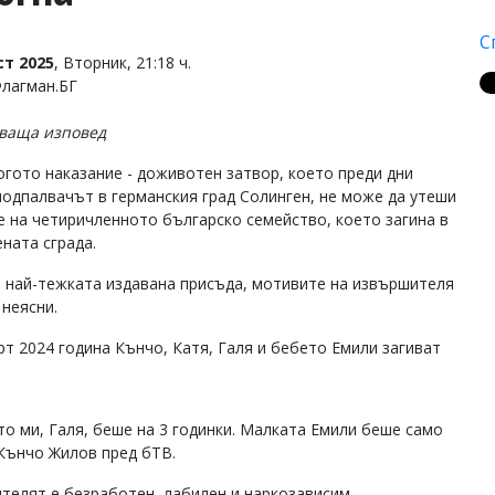
С
ст 2025
, Вторник, 21:18 ч.
Флагман.БГ
ваща изповед
огото наказание - доживотен затвор, което преди дни
подпалвачът в германския град Солинген, не може да утеши
е на четиричленното българско семейство, което загина в
ната сграда.
 най-тежката издавана присъда, мотивите на извършителя
 неясни.
рт 2024 година Кънчо, Катя, Галя и бебето Емили загиват
то ми, Галя, беше на 3 годинки. Малката Емили беше само
 Кънчо Жилов пред бТВ.
телят е безработен, лабилен и наркозависим.