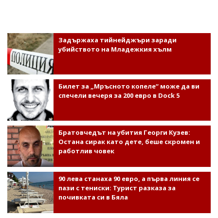
Задържаха тийнейджъри заради
убийството на Младежкия хълм
Билет за „Мръсното копеле“ може да ви
спечели вечеря за 200 евро в Dock 5
Братовчедът на убития Георги Кузев:
Остана сирак като дете, беше скромен и
работлив човек
90 лева станаха 90 евро, а първа линия се
пази с тениски: Турист разказа за
почивката си в Бяла