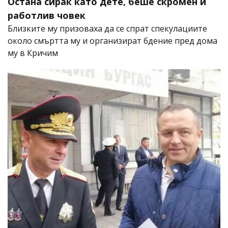
Остана сирак като дете, беше скромен и
работлив човек
Близките му призоваха да се спрат спекулациите
около смъртта му и организират бдение пред дома
му в Кричим