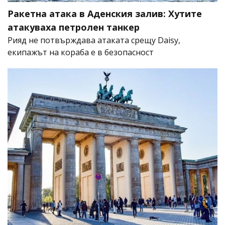
Ракетна атака в Аденския залив: Хутите
атакуваха петролен танкер
Рияд не потвърждава атаката срещу Daisy,
екипажът на кораба е в безопасност