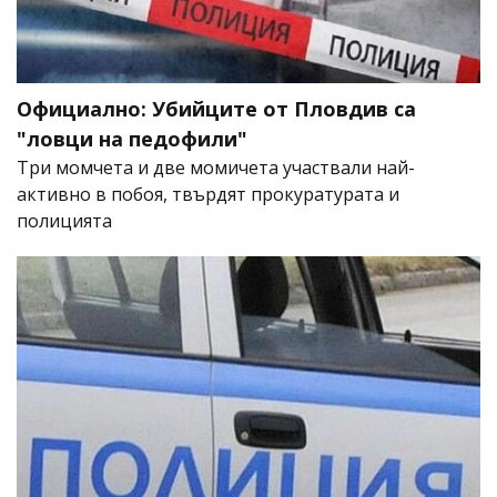
Официално: Убийците от Пловдив са
"ловци на педофили"
Три момчета и две момичета участвали най-
активно в побоя, твърдят прокуратурата и
полицията