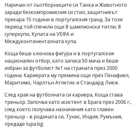
Наричан от съотборниците си Танка и Животното
заради безкомпромисния си стил, защитникът
прекара 15 години в португалския гранд. За този
период той спечели още 8 шампионски титли, 8
суперкупи, Купата на УЕФА и
Междуконтиненталната купа.
Коща беше ключова фигура и в португалския
национален отбор, като записа 50 мача и беше
избран за футболист №1 на страната през 2000
година. Кариерата му премина още през Пенафиел,
Маритимо, Чарлтън Атлетик и Стандард Лиеж.
След края на футболната си кариера, Коща става
треньор. Започва като асистент в Брага през 2006 г.,
след което получава назначения като главен
треньор - в родината си, Тунис, Индия, Румъния,
предаде lupa.bg.