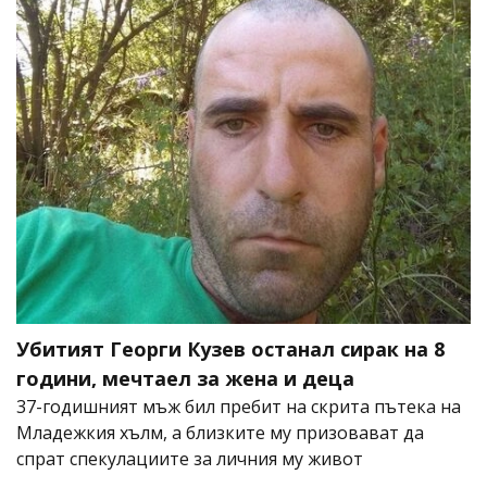
Убитият Георги Кузев останал сирак на 8
години, мечтаел за жена и деца
37-годишният мъж бил пребит на скрита пътека на
Младежкия хълм, а близките му призовават да
спрат спекулациите за личния му живот