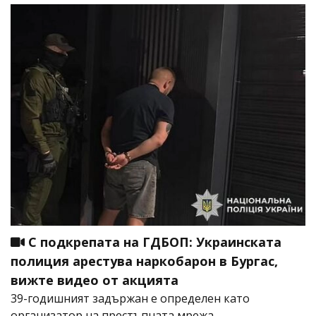
С подкрепата на ГДБОП: Украинската
полиция арестува наркобарон в Бургас,
вижте видео от акцията
39-годишният задържан е определен като
организатор на престъпната мрежа,