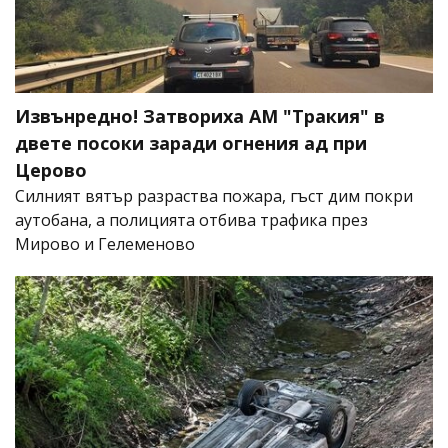
Извънредно! Затвориха АМ "Тракия" в
двете посоки заради огнения ад при
Церово
Силният вятър разраства пожара, гъст дим покри
аутобана, а полицията отбива трафика през
Мирово и Гелеменово