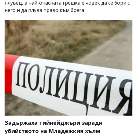
плувец, а най-опасната грешка е човек да се бори с
него и да плува право към брега
Задържаха тийнейджъри заради
убийството на Младежкия хълм