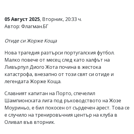
Коментарите
под
статиите
05 Август 2025
, Вторник, 20:33 ч.
се
Автор: Флагман.БГ
въвеждат
от
читателите
Отиде си Жорже Коща
и
редакцията
Нова трагедия разтърси португалския футбол.
не
Малко повече от месец след като халфът на
носи
отговорност
Ливърпул Диого Жота почина в жестока
за
катастрофа, внезапно от този свят си отиде и
тях!
легендата Жорже Коща.
Ако
откриете
Славният капитан на Порто, спечелил
обиден
за
Шампионската лига под ръководството на Жозе
вас
Моуриньо, е бил покосен от сърдечен арест. Това се
коментар,
е случило на тренировъчния център на клуба в
моля
сигнализирайте
Оливал във вторник.
ни!