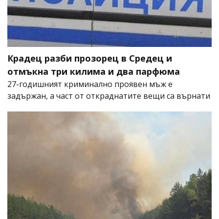
Крадец разби прозорец в Средец и
отмъкна три килима и два парфюма
27-годишният криминално проявен мъж е
задържан, а част от откраднатите вещи са върнати