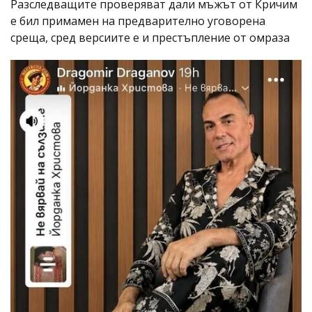
Разследващите проверяват дали мъжът от Кричим
е бил примамен на предварително уговорена
среща, сред версиите е и престъпление от омраза