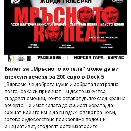
Билет за „Мръсното копеле“ може да ви
спечели вечеря за 200 евро в Dock 5
„Вярваме, че добрата кухня и добрата театрална
постановка си приличат – и двете изкуства
създават емоции, които остават дълго след края на
вечерта. Те имат силата да събират хората, да
срещат идеите им и да ги вдъхновяват за нови,
затова с удоволствие подкрепяме подобни
инициативи“, споделят организаторите.