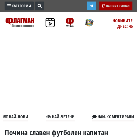
КАТЕГОРИИ
ВАШИЯТ СИГНАЛ
ПРОМО
НОВИНИТЕ
ДНЕС: 46
ЗОНА
ИЗБОРИ
2026
ПРАКТИЧНО
КУЛТУРА
ЗДРАВЕ
ПОЛИТИКА
ОБЩИНИ
ОБЩЕСТВО
ЛАЙФСТАЙЛ
НАЙ-НОВИ
НАЙ-ЧЕТЕНИ
НАЙ-КОМЕНТИРАНИ
ВОЙНАТА
В
Почина славен футболен капитан