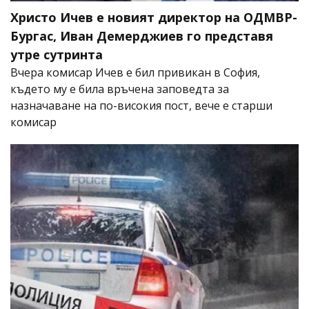
Христо Ичев е новият директор на ОДМВР-
Бургас, Иван Демерджиев го представя
утре сутринта
Вчера комисар Ичев е бил привикан в София,
където му е била връчена заповедта за
назначаване на по-високия пост, вече е старши
комисар