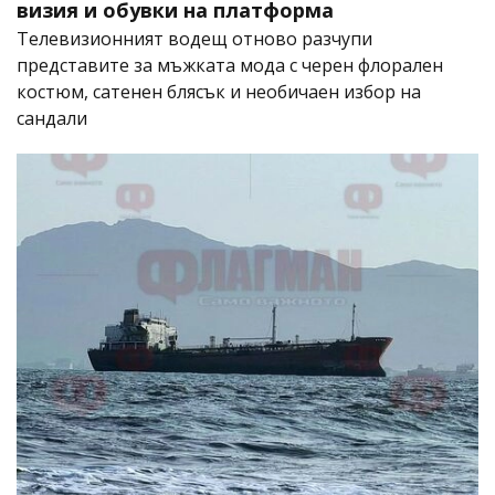
визия и обувки на платформа
Телевизионният водещ отново разчупи
представите за мъжката мода с черен флорален
костюм, сатенен блясък и необичаен избор на
сандали