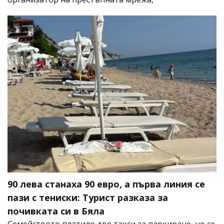
90 лева станаха 90 евро, а първа линия се
пази с тениски: Турист разказа за
почивката си в Бяла
Семейството платило две такси за паркиране, но се