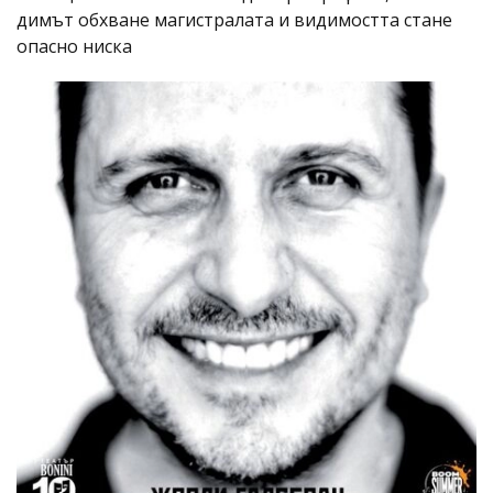
димът обхване магистралата и видимостта стане
опасно ниска