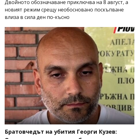
Двойното обозначаване приключва на 8 август, а
новият режим срещу необосновано поскъпване
влиза в сила ден по-късно
Братовчедът на убития Георги Кузев: