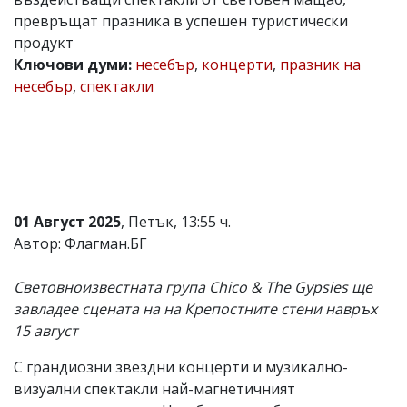
превръщат празника в успешен туристически
Коментарите
под
продукт
статиите
Ключови думи:
несебър
,
концерти
,
празник на
се
несебър
,
спектакли
въвеждат
от
читателите
и
редакцията
не
носи
отговорност
за
01 Август 2025
, Петък, 13:55 ч.
тях!
Автор: Флагман.БГ
Ако
откриете
обиден
Световноизвестната група Chico & The Gypsies ще
за
завладее сцената на на Крепостните стени навръх
вас
15 август
коментар,
моля
сигнализирайте
С грандиозни звездни концерти и музикално-
ни!
визуални спектакли най-магнетичният