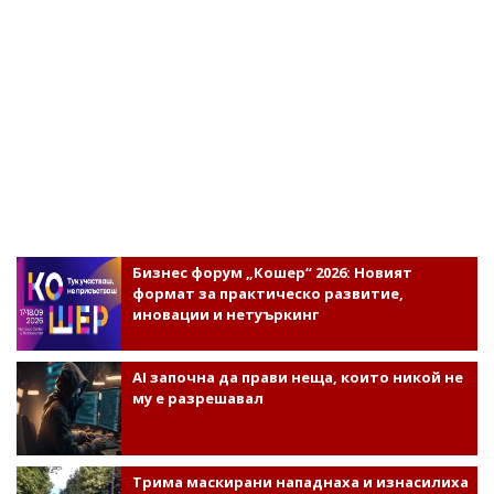
Бизнес форум „Кошер“ 2026: Новият
формат за практическо развитие,
иновации и нетуъркинг
AI започна да прави неща, които никой не
му е разрешавал
Трима маскирани нападнаха и изнасилиха