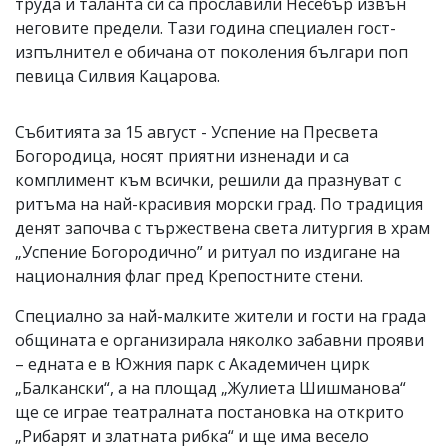
труда и таланта си са прославили Несебър извън
неговите предели. Тази година специален гост-
изпълнител е обичана от поколения българи поп
певица Силвия Кацарова.
Събитията за 15 август - Успение на Пресвета
Богородица, носят приятни изненади и са
комплимент към всички, решили да празнуват с
ритъма на най-красивия морски град. По традиция
денят започва с тържествена света литургия в храм
„Успение Богородично” и ритуал по издигане на
националния флаг пред Крепостните стени.
Специално за най-малките жители и гости на града
общината е организирала няколко забавни прояви
– едната е в Южния парк с Академичен цирк
„Балкански“, а на площад „Жулиета Шишманова“
ще се играе театралната постановка на открито
„Рибарят и златната рибка“ и ще има весело