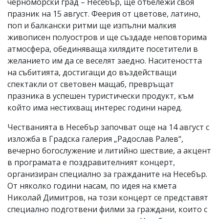
черноморски град – Несебър, ще отбележи своя
празник на 15 август. Феерия от цветове, латино,
поп и балкански ритми ще изпълни малкия
живописен полуостров и ще създаде неповторима
атмосфера, обединяваща хилядите посетители в
желанието им да се веселят заедно. Наситеността
на събитията, достигащи до въздействащи
спектакли от световен мащаб, превръщат
празника в успешен туристически продукт, към
който има нестихващ интерес години наред.
Честванията в Несебър започват още на 14 август с
изложба в Градска галерия „Радослав Ралев“,
вечерно богослужение и литийно шествие, а акцент
в програмата е поздравителният концерт,
организиран специално за гражданите на Несебър.
От няколко години насам, по идея на кмета
Николай Димитров, на този концерт се представят
специално подготвени филми за граждани, които с