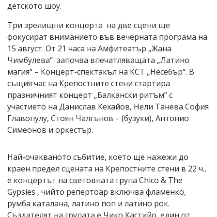
детското шоу.
Три зрелищни концерта на две сцени ще
фокусират вниманието във вечерната програма на
15 август. От 21 часа на Амфитеатър „Жана
Чимбулева“ започва впечатляващата „Латино
магия“ – Концерт-спектакъл на КСТ „Несебър“. В
същия час на Крепостните стени стартира
празничният концерт „Балкански ритъм“ с
участието на Данислав Кехайов, Нели Танева София
Главопулу, Стоян Чалгънов – (бузуки), Антонио
Симеонов и оркестър.
Най-очакваното събитие, което ще нажежи до
краен предел сцената на Крепостните стени в 22 ч.,
е концертът на световната група Chico & The
Gypsies , чийто репертоар включва фламенко,
румба каталана, латино поп и латино рок.
Създателят на групата е Чико Кастийо, един от