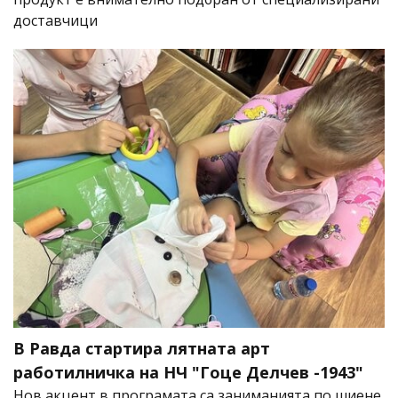
доставчици
В Равда стартира лятната арт
работилничка на НЧ "Гоце Делчев -1943"
Нов акцент в програмата са заниманията по шиене