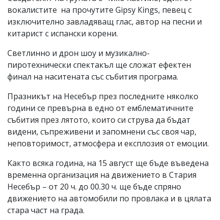
вокалистите на прочутите Gipsy Кings, певец с
изключително завладяващ глас, автор на песни и
китарист с испански корени.
Светлинно и дрон шоу и музикално-
пиротехнически спектакъл ще сложат ефектен
финал на наситената със събития програма.
Празникът на Несебър през последните няколко
години се превърна в едно от емблематичните
събития през лятото, които си струва да бъдат
видени, съпреживени и запомнени със своя чар,
неповторимост, атмосфера и експлозия от емоции.
Както всяка година, на 15 август ще бъде въведена
временна организация на движението в Стария
Несебър – от 20 ч. до 00.30 ч. ще бъде спряно
движението на автомобили по провлака и в цялата
стара част на града.