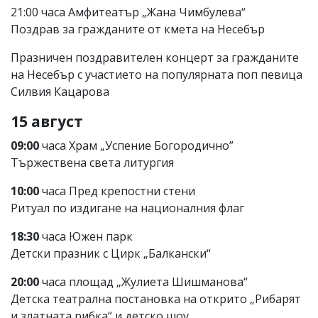
21:00 часа Амфитеатър „Жана Чимбулева“
Поздрав за гражданите от кмета на Несебър
Празничен поздравителен концерт за гражданите
на Несебър с участието на популярната поп певица
Силвия Кацарова
15 август
09:00
часа Храм „Успение Богородично”
Тържествена света литургия
10:00
часа Пред крепостни стени
Ритуал по издигане на националния флаг
18:30
часа Южен парк
Детски празник с Цирк „Балкански“
20:00
часа площад „Жулиета Шишманова“
Детска театрална постановка на открито „Рибарят
и златната рибка“ и детско шоу