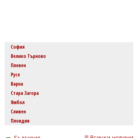
София
Велико Търново
Плевен
Русе
Варна
Стара Загора
Ямбол
Сливен
Пловдив
Всички новини
България