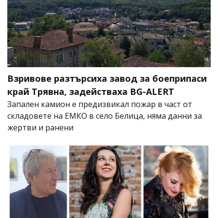
Взривове разтърсиха завод за боеприпаси
край Трявна, задействаха BG-ALERT
Запален камион е предизвикал пожар в част от
складовете на ЕМКО в село Белица, няма данни за
жертви и ранени