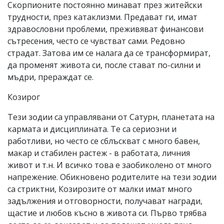
Скорпионите постоянно минават през житейски
трудности, през катаклизми. Предават ги, имат
здравословни проблеми, преживяват финансови
сътресения, често се чувстват сами. Редовно
страдат. Затова им се налага да се трансформират,
да променят живота си, после стават по-силни и
мъдри, прераждат се.
Козирог
Тези зодии са управлявани от Сатурн, планетата на
кармата и дисциплината. Те са сериозни и
работливи, но често се сблъскват с много бавен,
макар и стабилен растеж - в работата, личния
живот и т.н. И всичко това е заобиколено от много
напрежение. Обикновено родителите на тези зодии
са стриктни, Козирозите от малки имат много
задължения и отговорности, получават награди,
щастие и любов късно в живота си. Първо трябва