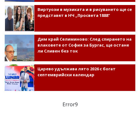
Виртуози в музиката и в рисуването ще се
представят в НЧ „Просвета 1888“
Дим край Селиминово: След спирането на
влаковете от София за Бургас, ще остане
ли Сливен без ток
Царево удължава лято 2026 с богат
септемврийски календар
Error9