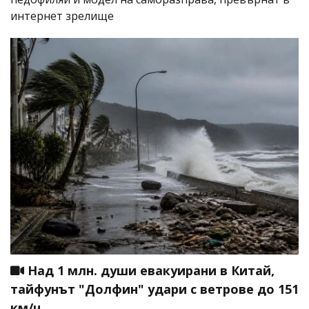
интернет зрелище
Над 1 млн. души евакуирани в Китай,
тайфунът "Долфин" удари с ветрове до 151
км/ч