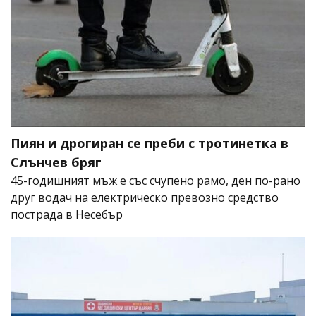
Пиян и дрогиран се преби с тротинетка в
Слънчев бряг
45-годишният мъж е със счупено рамо, ден по-рано
друг водач на електрическо превозно средство
пострада в Несебър