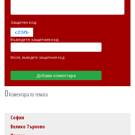
Защитен код:
Въведете защитния код:
Моля, въведете защитния код
0
Коментара по темата
София
Велико Търново