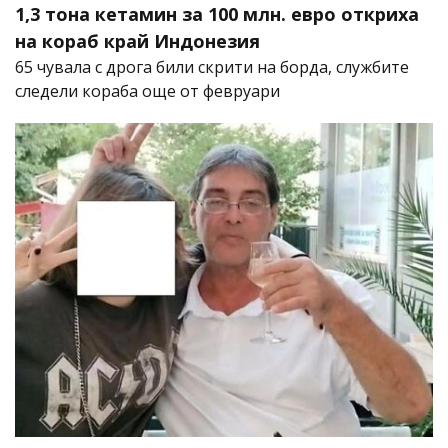
1,3 тона кетамин за 100 млн. евро откриха
на кораб край Индонезия
65 чувала с дрога били скрити на борда, службите
следели кораба още от февруари