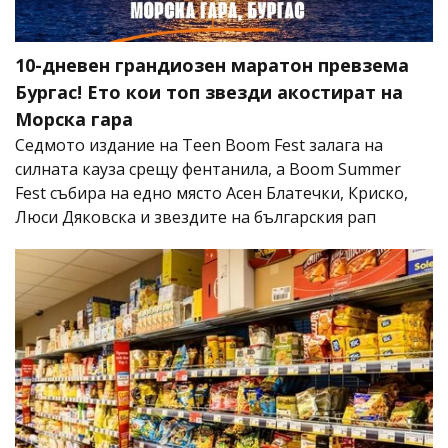
10-дневен грандиозен маратон превзема
Бургас! Ето кои топ звезди акостират на
Морска гара
Седмото издание на Teen Boom Fest залага на
силната кауза срещу фентанила, а Boom Summer
Fest събира на едно място Асен Блатечки, Криско,
Люси Дяковска и звездите на българския рап