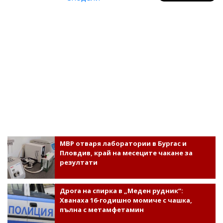
МВР отваря лаборатории в Бургас и
Пловдив, край на месеците чакане за
резултати
Дрога на спирка в „Меден рудник“:
Хванаха 16-годишно момиче с чашка,
пълна с метамфетамин