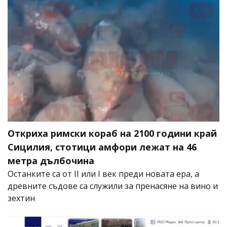
Откриха римски кораб на 2100 години край
Сицилия, стотици амфори лежат на 46
метра дълбочина
Останките са от II или I век преди новата ера, а
древните съдове са служили за пренасяне на вино и
зехтин