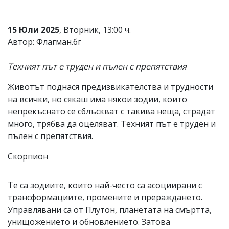
Коментарите
под
15 Юли 2025
, Вторник, 13:00 ч.
статиите
се
Автор: Флагман.бг
въвеждат
от
Техният път е труден и пълен с препятствия
читателите
и
редакцията
Животът поднася предизвикателства и трудности
не
на всички, но сякаш има някои зодии, които
носи
непрекъснато се сблъскват с такива неща, страдат
отговорност
за
много, трябва да оцеляват. Техният път е труден и
тях!
пълен с препятствия.
Ако
откриете
Скорпион
обиден
за
вас
Те са зодиите, които най-често са асоциирани с
коментар,
моля
трансформациите, промените и прераждането.
сигнализирайте
Управлявани са от Плутон, планетата на смъртта,
ни!
унищожението и обновлението. Затова