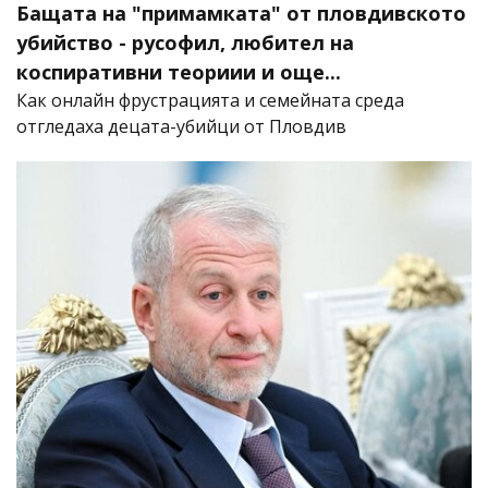
Бащата на "примамката" от пловдивското
убийство - русофил, любител на
коспиративни теориии и още...
Как онлайн фрустрацията и семейната среда
отгледаха децата-убийци от Пловдив