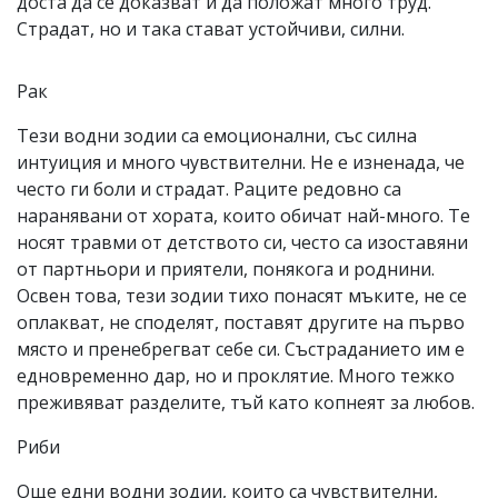
доста да се доказват и да положат много труд.
Страдат, но и така стават устойчиви, силни.
Рак
Тези водни зодии са емоционални, със силна
интуиция и много чувствителни. Не е изненада, че
често ги боли и страдат. Раците редовно са
наранявани от хората, които обичат най-много. Те
носят травми от детството си, често са изоставяни
от партньори и приятели, понякога и роднини.
Освен това, тези зодии тихо понасят мъките, не се
оплакват, не споделят, поставят другите на първо
място и пренебрегват себе си. Състраданието им е
едновременно дар, но и проклятие. Много тежко
преживяват разделите, тъй като копнеят за любов.
Риби
Още едни водни зодии, които са чувствителни,