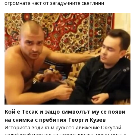
огромната част от загадъчните светлини
Кой е Тесак и защо символът му се появи
на снимка с пребития Георги Кузев
Историята води към руското движение Оккупай-
педофиляй и модел на саморазправа, превърнат в