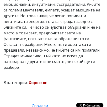
емоционални, интуитивни, състрадателни. Рибите
са големи мечтатели, емпати, усещат емоциите на
другите. Но това значи, че лесно попиват и
негативната енергия, тъгата, страдат заедно с
близките си. Те често се чувстват объркани и не на
място в този свят, предпочитат света на
фантазиите, потъват във въображението си.
Остават неразбрани. Много пъти хората са ги
предавали, независимо, че Рибите са им помагали.
Страдат мълчаливо, тъй като не искат да
натоварват другите и не смятат, че някой ще ги
разбере.
В категории:
Хороскоп
Сподели