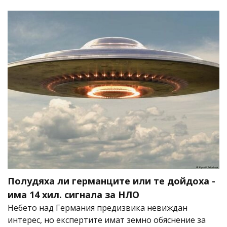
Полудяха ли германците или те дойдоха -
има 14 хил. сигнала за НЛО
Небето над Германия предизвика невиждан
интерес, но експертите имат земно обяснение за