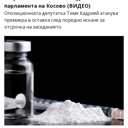
парламента на Косово (ВИДЕО)
Опозиционната депутатка Тиме Кадрияй атакува
премиера в оставка след поредно искане за
отсрочка на заседанието