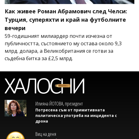
Как живее Роман Абрамович след Челси:
Турция, суперяхти и край на футболните
вечери
59-годишният милиардер почти изчезна от
публичността, състоянието му остава около 9,3
млрд. долара, а Великобритания се готви за
съдебна битка за £2,5 млрд.
Илияна ЙОТОВА, президент
Потресена съм от примитивната
политическа употреба на инцидента с
дрона
Виц на деня