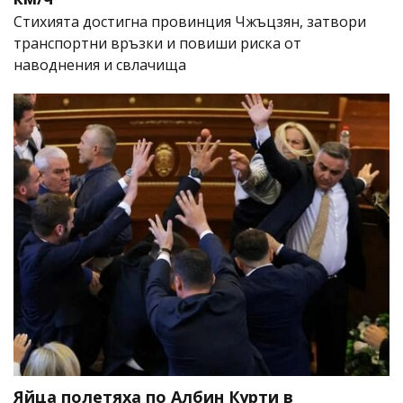
Стихията достигна провинция Чжъцзян, затвори
транспортни връзки и повиши риска от
наводнения и свлачища
Яйца полетяха по Албин Курти в