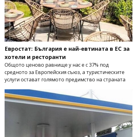
Евростат: България е най-евтината в ЕС за
хотели и ресторанти
Общото ценово равнище у нас е с 37% под
средното за Европейския съюз, а туристическите
услуги остават голямото предимство на страната