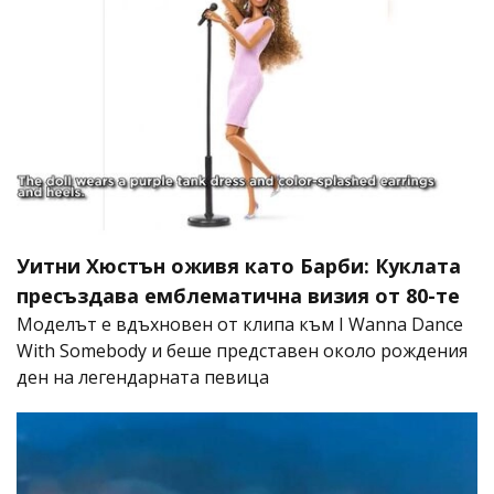
Уитни Хюстън оживя като Барби: Куклата
пресъздава емблематична визия от 80-те
Моделът е вдъхновен от клипа към I Wanna Dance
With Somebody и беше представен около рождения
ден на легендарната певица