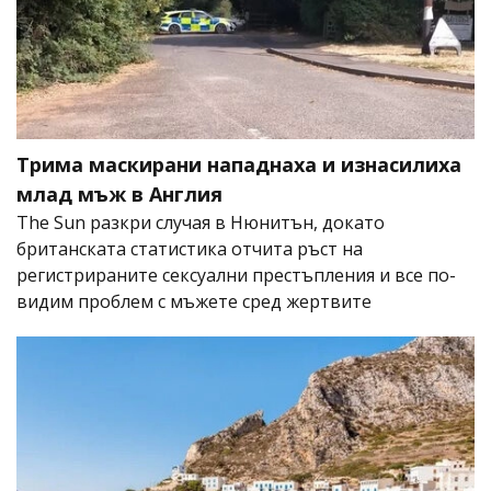
Трима маскирани нападнаха и изнасилиха
млад мъж в Англия
The Sun разкри случая в Нюнитън, докато
британската статистика отчита ръст на
регистрираните сексуални престъпления и все по-
видим проблем с мъжете сред жертвите