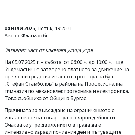
Коментарите
под
статиите
се
04 Юли 2025
, Петък, 19:20 ч.
въвеждат
от
Автор: Флагман.бг
читателите
и
Затварят част от ключова улица утре
редакцията
не
носи
На 05.07.2025 г. – събота, от 06:00 ч. до 10:00 ч., ще
отговорност
бъде частично затворено платното за движение на
за
превозни средства и част от тротоара на бул.
тях!
Ако
„Стефан Стамболов“ в района на Професионална
откриете
гимназия по механоелектротехника и електроника.
обиден
Това съобщиха от Община Бургас.
за
вас
Причината за въвеждане на ограничението е
коментар,
моля
извършване на товаро-разтоварни дейности.
сигнализирайте
Очаква се утре движението в града да е
ни!
интензивно заради почивния ден и пътуващите