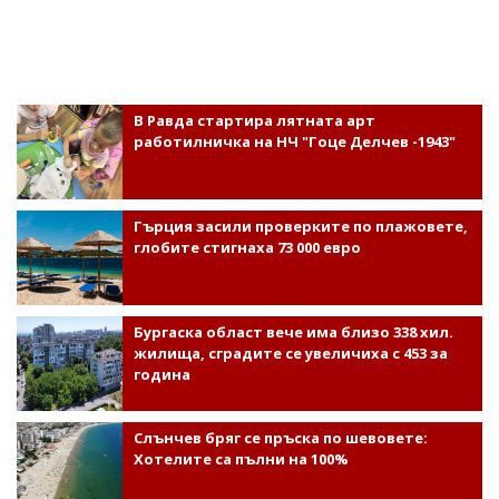
В Равда стартира лятната арт
работилничка на НЧ "Гоце Делчев -1943"
Гърция засили проверките по плажовете,
глобите стигнаха 73 000 евро
Бургаска област вече има близо 338 хил.
жилища, сградите се увеличиха с 453 за
година
Слънчев бряг се пръска по шевовете:
Хотелите са пълни на 100%