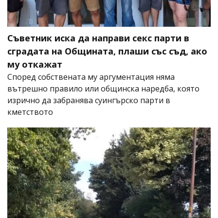
Съветник иска да направи секс парти в
сградата на Общината, плаши със съд, ако
му откажат
Според собствената му аргументация няма
вътрешно правило или общинска наредба, която
изрично да забранява суингърско парти в
кметството