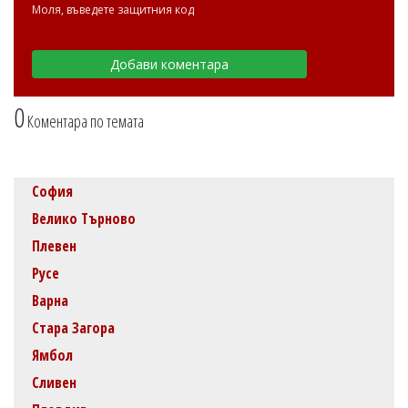
Моля, въведете защитния код
0
Коментара по темата
София
Велико Търново
Плевен
Русе
Варна
Стара Загора
Ямбол
Сливен