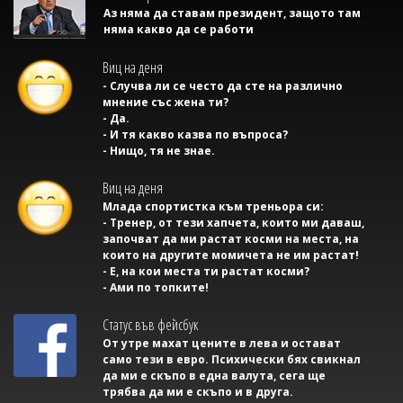
Аз няма да ставам президент, защото там
няма какво да се работи
Виц на деня
- Случва ли се често да сте на различно
мнение със жена ти?
- Да.
- И тя какво казва по въпроса?
- Нищо, тя не знае.
Виц на деня
Млада спортистка към треньора си:
- Тренер, от тези хапчета, които ми даваш,
започват да ми растат косми на места, на
които на другите момичета не им растат!
- Е, на кои места ти растат косми?
- Ами по топките!
Статус във фейсбук
От утре махат цените в лева и остават
само тези в евро. Психически бях свикнал
да ми е скъпо в една валута, сега ще
трябва да ми е скъпо и в друга.