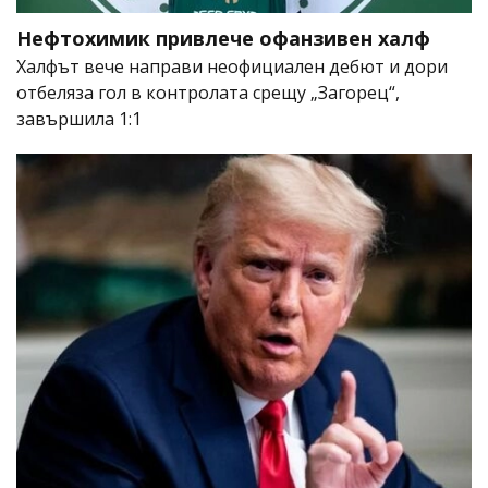
Нефтохимик привлече офанзивен халф
Халфът вече направи неофициален дебют и дори
отбеляза гол в контролата срещу „Загорец“,
завършила 1:1