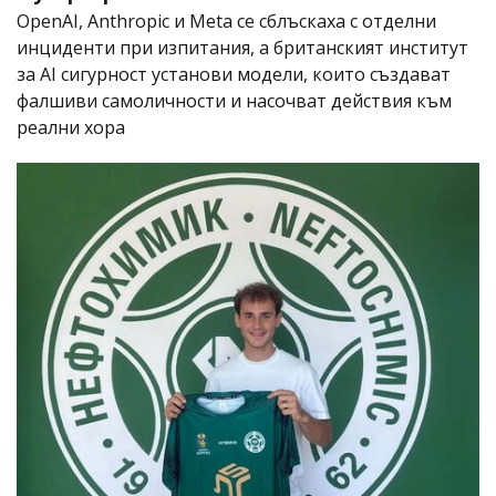
OpenAI, Anthropic и Meta се сблъскаха с отделни
инциденти при изпитания, а британският институт
за AI сигурност установи модели, които създават
фалшиви самоличности и насочват действия към
реални хора