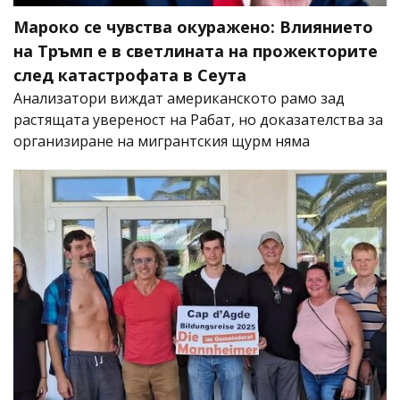
Мароко се чувства окуражено: Влиянието
на Тръмп е в светлината на прожекторите
след катастрофата в Сеута
Анализатори виждат американското рамо зад
растящата увереност на Рабат, но доказателства за
организиране на мигрантския щурм няма