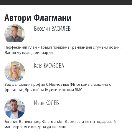
Автори Флагмани
Веселин ВАСИЛЕВ
Перфектният план – Тръмп превзема Гренландия с гумени лодки,
Дания му плаща милиарди
Катя КАСАБОВА
Зад фалшивия профил С.Иванов във ФБ се крие старшина от
фрегатата „Дръзки” на IV дивизион към ВМС
Иван КОЛЕВ
Евгения Банева пред Флагман.бг: Държавата не ни подарява 6
млн. евро, тя е осъдена да ги плати