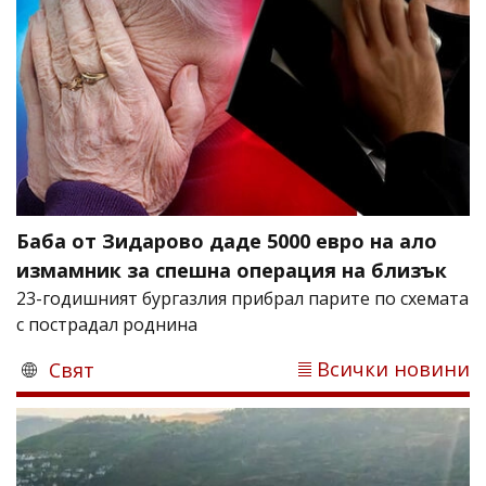
Баба от Зидарово даде 5000 евро на ало
измамник за спешна операция на близък
23-годишният бургазлия прибрал парите по схемата
с пострадал роднина
Всички новини
Свят