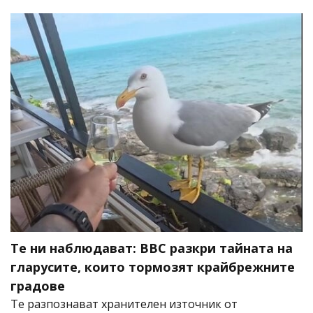
Те ни наблюдават: BBC разкри тайната на
гларусите, които тормозят крайбрежните
градове
Те разпознават хранителен източник от