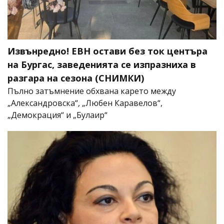
Извънредно! ЕВН остави без ток центъра
на Бургас, заведенията се изпразниха в
разгара на сезона (СНИМКИ)
Пълно затъмнение обхвана карето между
„Александровска“, „Любен Каравелов“,
„Демокрация“ и „Булаир“