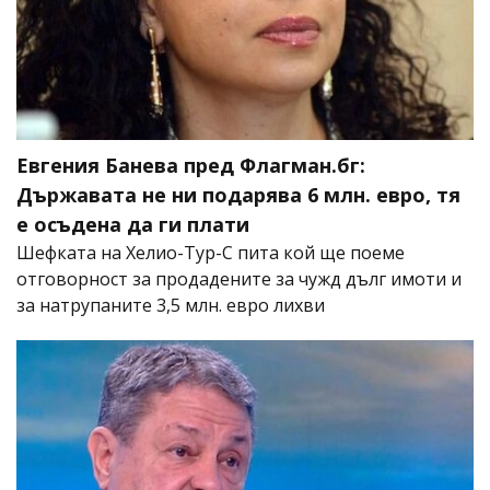
Евгения Банева пред Флагман.бг:
Държавата не ни подарява 6 млн. евро, тя
е осъдена да ги плати
Шефката на Хелио-Тур-С пита кой ще поеме
отговорност за продадените за чужд дълг имоти и
за натрупаните 3,5 млн. евро лихви