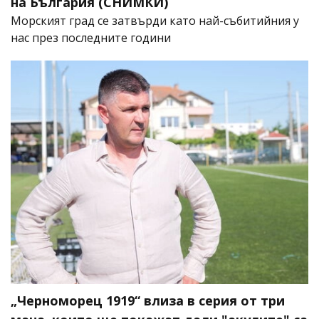
на България (СНИМКИ)
Морският град се затвърди като най-събитийния у
нас през последните години
„Черноморец 1919“ влиза в серия от три