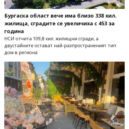
Бургаска област вече има близо 338 хил.
жилища, сградите се увеличиха с 453 за
година
НСИ отчита 109,8 хил. жилищни сгради, а
двустайните остават най-разпространеният тип
дом в региона