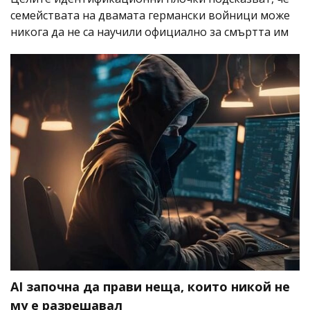
семействата на двамата германски войници може
никога да не са научили официално за смъртта им
AI започна да прави неща, които никой не
му е разрешавал