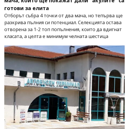
мача, които ще покажат дали "акулите" са
готови за елита
Отборът събра 4 точки от два мача, но тепърва ще
разкрива пълния си потенциал. Селекцията остава
отворена за 1-2 топ попълнения, които да вдигнат
класата, а целта е минимум челната шестица