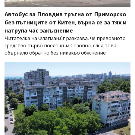
Автобус за Пловдив тръгна от Приморско
без пътниците от Китен, върна се за тях и
натрупа час закъснение
Читателка на Флагман.бг разказва, че превозното
средство първо поело към Созопол, след това
обърнало обратно без никакво обяснение