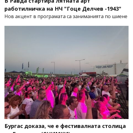
В Равда стартира лятната арт
работилничка на НЧ "Гоце Делчев -1943"
Нов акцент в програмата са заниманията по шиене
Бургас доказа, че е фестивалната столица