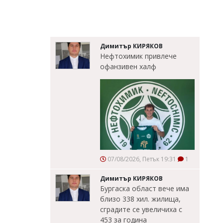
Димитър КИРЯКОВ
Нефтохимик привлече
офанзивен халф
07/08/2026, Петък 19:31
1
Димитър КИРЯКОВ
Бургаска област вече има
близо 338 хил. жилища,
сградите се увеличиха с
453 за година