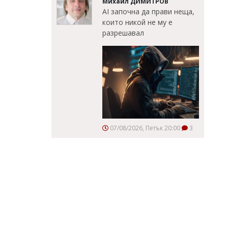
Михаил ДИМИТРОВ
AI започна да прави неща,
които никой не му е
разрешавал
07/08/2026, Петък 20:00
3