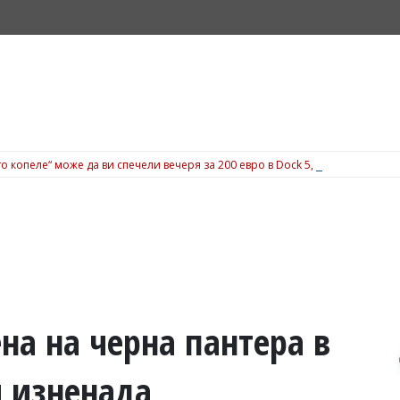
о копеле“ може да ви спечели вечеря за 200 евро в Dock 5, вижте подробн
на на черна пантера в
и изненада