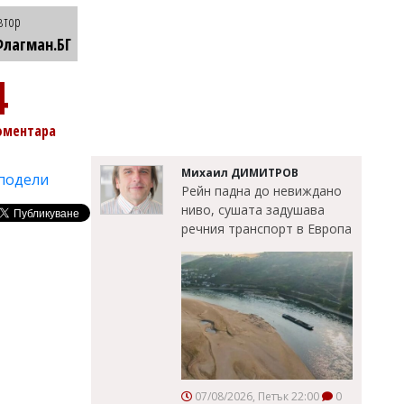
втор
лагман.БГ
4
оментара
Михаил ДИМИТРОВ
подели
Рейн падна до невиждано
ниво, сушата задушава
речния транспорт в Европа
07/08/2026, Петък 22:00
0