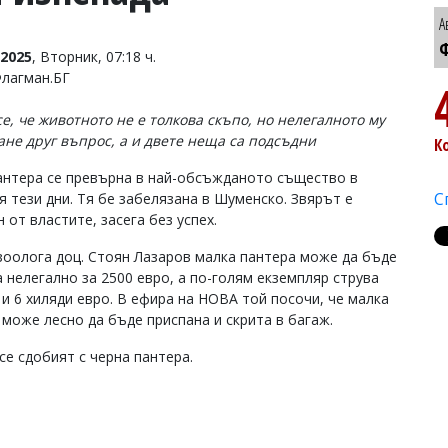
А
Ф
2025
, Вторник, 07:18 ч.
Флагман.БГ
се, че животното не е толкова скъпо, но нелегалното му
ане друг въпрос, а и двете неща са подсъдни
К
антера се превърна в най-обсъжданото същество в
С
я тези дни. Тя бе забелязана в Шуменско. Звярът е
 от властите, засега без успех.
зоолога доц. Стоян Лазаров малка пантера може да бъде
а нелегално за 2500 евро, а по-голям екземпляр струва
 и 6 хиляди евро. В ефира на НОВА той посочи, че малка
 може лесно да бъде приспана и скрита в багаж.
се сдобият с черна пантера.