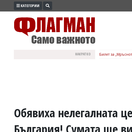
КАТЕГОРИИ
ПРОМО
ЗОНА
ИЗБОРИ
2026
ПРАКТИЧНО
НАКРАТКО
Билет за „Мръснот
КУЛТУРА
ЗДРАВЕ
ПОЛИТИКА
ОБЩИНИ
ОБЩЕСТВО
ЛАЙФСТАЙЛ
Обявиха нелегалната це
ВОЙНАТА
България! Сумата ще в
В