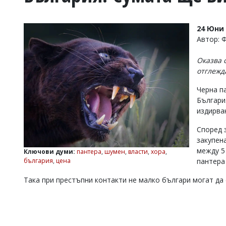
УКРАЙНА
СПОРТ
24 Юни 
РАЗСЛЕДВАНЕ
Автор: 
БИЗНЕС
Оказва 
ЮГ
отглежд
Черна п
Управители:
Българи
Веселин
Василев,
издирван
email:
v.vasilev@flagman.bg
Според 
Катя
закупен
Касабова,
между 5
Ключови думи:
пантера
,
шумен
,
власти
,
хора
,
еmail:
k.kassabova@flagman.bg
българия
,
цена
пантера
Главен
Така при престъпни контакти не малко българи могат да 
редактор:
Иван
Колев,
email:
office@flagman.bg