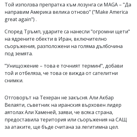
Той използва препратка към лозунга си MAGA – "Да
направим Америка велика отново" ("Make America
great again") .
Според Тръмп, ударите са нанесли "огромни щети"
на ядрените обекти в Иран, включително
съоръжения, разположени на голяма дълбочина
под земята.
"Унищожение – това е точният термин!", добави
той и отбеляза, че това се вижда от сателитни
снимки.
Отговорът на Техеран не закъсня. Али Акбар
Велаяти, съветник на иранския върховен лидер
аятолах Али Хаменей, заяви, че всяка страна,
предоставила територия или съоръжения на САЩ
за атаките, ще бъде считана за легитимна цел.