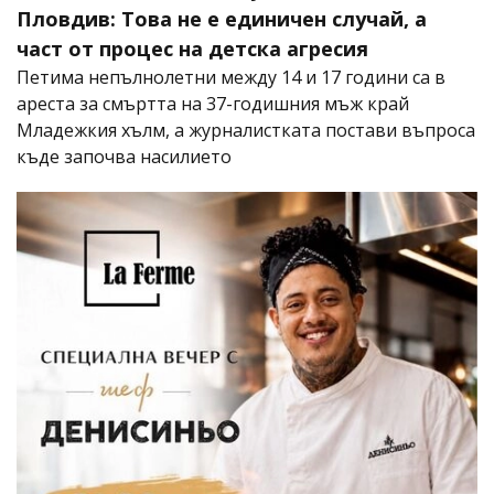
Пловдив: Това не е единичен случай, а
част от процес на детска агресия
Петима непълнолетни между 14 и 17 години са в
ареста за смъртта на 37-годишния мъж край
Младежкия хълм, а журналистката постави въпроса
къде започва насилието