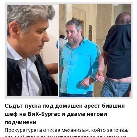
Съдът пусна под домашен арест бившия
шеф на ВиК-Бургас и двама негови
подчинени
Прокуратурата описва механизъм, който започвал