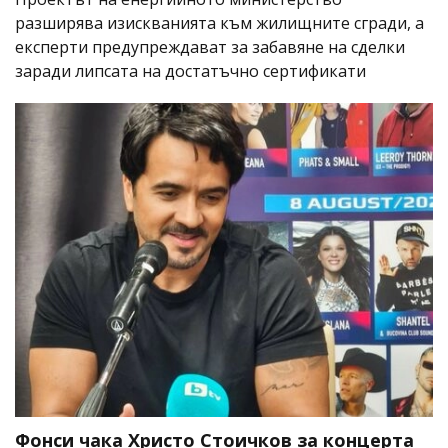
разширява изискванията към жилищните сгради, а
експерти предупреждават за забавяне на сделки
заради липсата на достатъчно сертификати
Фонси чака Христо Стоичков за концерта