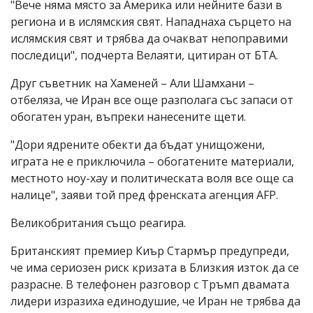
"Вече няма място за Америка или нейните бази в
региона и в ислямския свят. Нападнаха сърцето на
ислямския свят и трябва да очакват непоправими
последици", подчерта Велаяти, цитиран от БТА.
Друг съветник на Хаменей – Али Шамхани –
отбеляза, че Иран все още разполага със запаси от
обогатен уран, въпреки нанесените щети.
"Дори ядрените обекти да бъдат унищожени,
играта не е приключила – обогатените материали,
местното ноу-хау и политическата воля все още са
налице", заяви той пред френската агенция AFP.
Великобритания също реагира.
Британският премиер Киър Стармър предупреди,
че има сериозен риск кризата в Близкия изток да се
разрасне. В телефонен разговор с Тръмп двамата
лидери изразиха единодушие, че Иран не трябва да