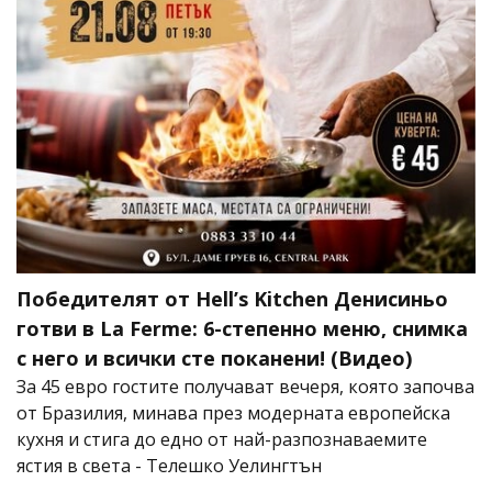
Победителят от Hell’s Kitchen Денисиньо
готви в La Ferme: 6-степенно меню, снимка
с него и всички сте поканени! (Видео)
За 45 евро гостите получават вечеря, която започва
от Бразилия, минава през модерната европейска
кухня и стига до едно от най-разпознаваемите
ястия в света - Телешко Уелингтън