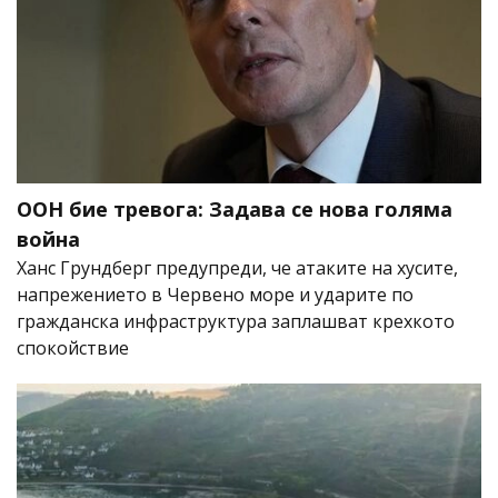
ООН бие тревога: Задава се нова голяма
война
Ханс Грундберг предупреди, че атаките на хусите,
напрежението в Червено море и ударите по
гражданска инфраструктура заплашват крехкото
спокойствие