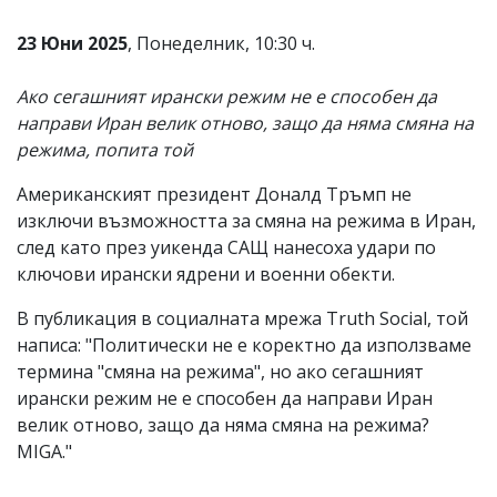
Коментарите
23 Юни 2025
, Понеделник, 10:30 ч.
под
статиите
се
Ако сегашният ирански режим не е способен да
въвеждат
направи Иран велик отново, защо да няма смяна на
от
читателите
режима, попита той
и
редакцията
Американският президент Доналд Тръмп не
не
изключи възможността за смяна на режима в Иран,
носи
отговорност
след като през уикенда САЩ нанесоха удари по
за
ключови ирански ядрени и военни обекти.
тях!
Ако
В публикация в социалната мрежа Truth Social, той
откриете
написа: "Политически не е коректно да използваме
обиден
за
термина "смяна на режима", но ако сегашният
вас
ирански режим не е способен да направи Иран
коментар,
велик отново, защо да няма смяна на режима?
моля
сигнализирайте
MIGA."
ни!