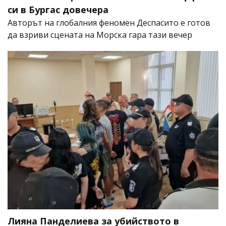
си в Бургас довечера
Авторът на глобалния феномен Деспасито е готов
да взриви сцената на Морска гара тази вечер
Лияна Панделиева за убийството в