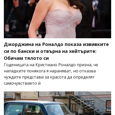
Джорджина на Роналдо показа извивките
си по бански и отвърна на хейтърите:
Обичам тялото си
Годеницата на Кристиано Роналдо призна, че
нападките понякога я нараняват, но отказва
чуждите представи за красота да определят
самочувствието ѝ