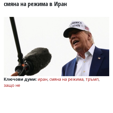
УКРАЙНА
смяна на режима в Иран
СПОРТ
РАЗСЛЕДВАНЕ
БИЗНЕС
ЮГ
Управители:
Веселин
Василев,
email:
v.vasilev@flagman.bg
Катя
Касабова,
еmail:
k.kassabova@flagman.bg
Ключови думи:
иран
,
смяна на режима
,
тръмп
,
защо не
Главен
редактор:
Иван
Колев,
email:
office@flagman.bg