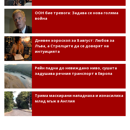
ООН бие тревога: Задава се нова голяма
война
Дневен хороскоп за 8 август: Любов за
Лъва, а Стрелците да се доверят на
интуицията
Рейн падна до невиждано ниво, сушата
задушава речния транспорт в Европа
Трима маскирани нападнаха и изнасилиха
млад мъж в Англия