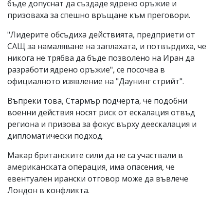
бъде допуснат да създаде ядрено оръжие и
призоваха за спешно връщане към преговори.
"Лидерите обсъдиха действията, предприети от
САЩ за намаляване на заплахата, и потвърдиха, че
никога не трябва да бъде позволено на Иран да
разработи ядрено оръжие", се посочва в
официалното изявление на "Даунинг стрийт".
Въпреки това, Стармър подчерта, че подобни
военни действия носят риск от ескалация отвъд
региона и призова за фокус върху деескалация и
дипломатически подход.
Макар британските сили да не са участвали в
американската операция, има опасения, че
евентуален ирански отговор може да въвлече
Лондон в конфликта.