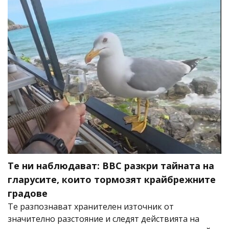
Те ни наблюдават: BBC разкри тайната на
гларусите, които тормозят крайбрежните
градове
Те разпознават хранителен източник от
значително разстояние и следят действията на