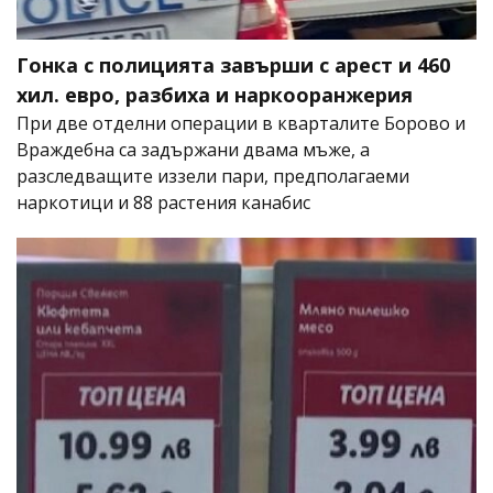
Гонка с полицията завърши с арест и 460
хил. евро, разбиха и наркооранжерия
При две отделни операции в кварталите Борово и
Враждебна са задържани двама мъже, а
разследващите иззели пари, предполагаеми
наркотици и 88 растения канабис