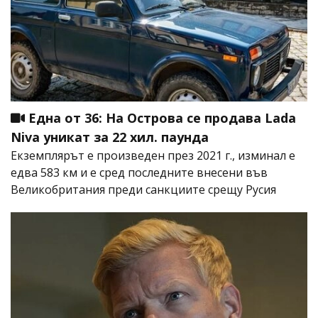
Една от 36: На Острова се продава Lada
Niva уникат за 22 хил. паунда
Екземплярът е произведен през 2021 г., изминал е
едва 583 км и е сред последните внесени във
Великобритания преди санкциите срещу Русия