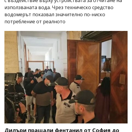
с въздействие върху устройствата за отчитане на
използваната вода. Чрез техническо средство
водомерът показвал значително по-ниско
потребление от реалното
Дилъри пращали фентанил от София до