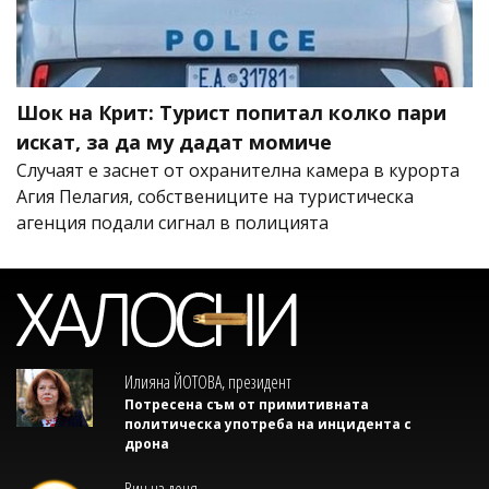
Шок на Крит: Турист попитал колко пари
искат, за да му дадат момиче
Случаят е заснет от охранителна камера в курорта
Агия Пелагия, собствениците на туристическа
агенция подали сигнал в полицията
Илияна ЙОТОВА, президент
Потресена съм от примитивната
политическа употреба на инцидента с
дрона
Виц на деня