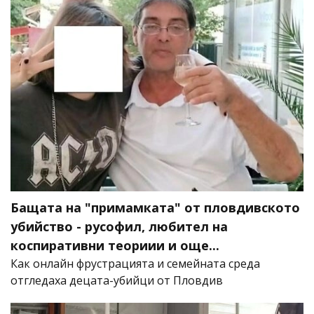
Бащата на "примамката" от пловдивското
убийство - русофил, любител на
коспиративни теориии и още...
Как онлайн фрустрацията и семейната среда
отгледаха децата-убийци от Пловдив