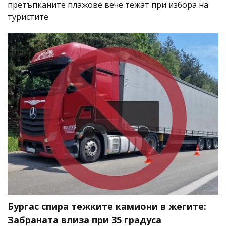
претъпканите плажове вече тежат при избора на
туристите
Бургас спира тежките камиони в жегите:
Забраната влиза при 35 градуса