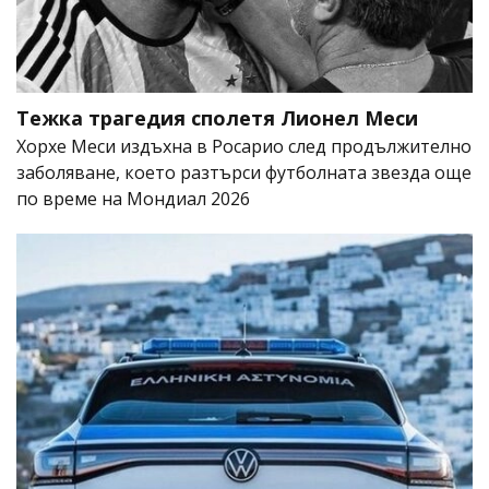
Тежка трагедия сполетя Лионел Меси
Хорхе Меси издъхна в Росарио след продължително
заболяване, което разтърси футболната звезда още
по време на Мондиал 2026