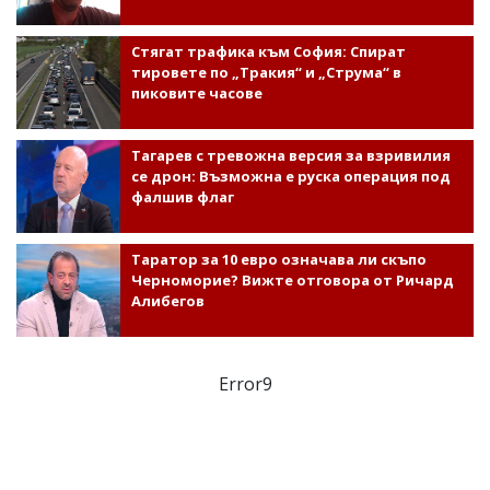
Стягат трафика към София: Спират
тировете по „Тракия“ и „Струма“ в
пиковите часове
Тагарев с тревожна версия за взривилия
се дрон: Възможна е руска операция под
фалшив флаг
Таратор за 10 евро означава ли скъпо
Черноморие? Вижте отговора от Ричард
Алибегов
Error9