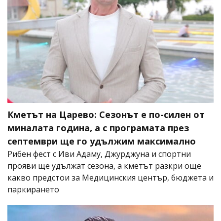
Кметът на Царево: Сезонът е по-силен от
миналата година, а с програмата през
септември ще го удължим максимално
Рибен фест с Иви Адаму, Джурджуна и спортни
прояви ще удължат сезона, а кметът разкри още
какво предстои за Медицинския център, бюджета и
паркирането