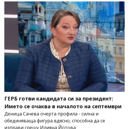
ГЕРБ готви кандидата си за президент:
Името се очаква в началото на септември
Деница Сачева очерта профила - силна и
обединяваща фигура вдясно, способна да се
изправи срещу Илияна Йотова