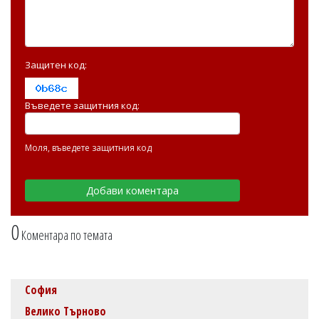
Защитен код:
Въведете защитния код:
Моля, въведете защитния код
0
Коментара по темата
София
Велико Търново