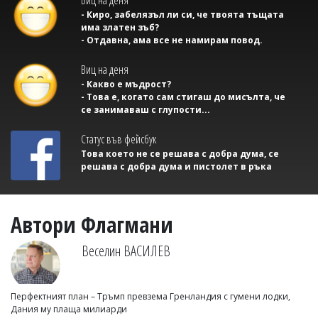
- Киро, забелязъл ли си, че твоята тъщата
има златен зъб?
- Отдавна, ама все не намирам повод.
Виц на деня
- Какво е мъдрост?
- Това е, когато сам стигаш до мисълта, че
се занимаваш с глупости...
Статус във фейсбук
Това което не се решава с добра дума, се
решава с добра дума и пистолет в ръка
Автори Флагмани
Веселин ВАСИЛЕВ
Перфектният план – Тръмп превзема Гренландия с гумени лодки,
Дания му плаща милиарди