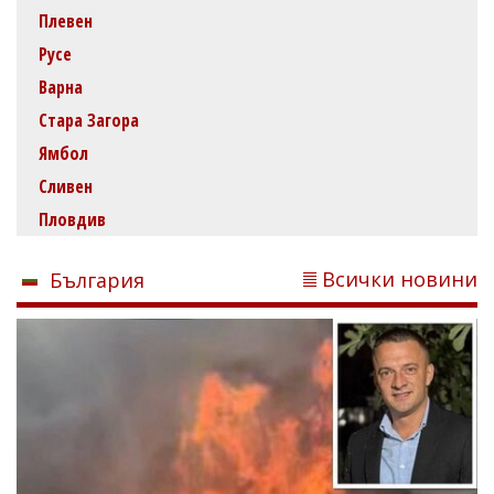
Плевен
Русе
Варна
Стара Загора
Ямбол
Сливен
Пловдив
Всички новини
България