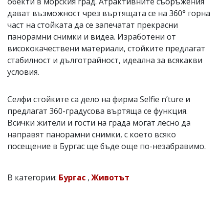
обекти в морския град. Атрактивните съоръжения
дават възможност чрез въртящата се на 360° горна
част на стойката да се запечатат прекрасни
панорамни снимки и видеа. Изработени от
висококачествени материали, стойките предлагат
стабилност и дълготрайност, идеална за всякакви
условия.
Селфи стойките са дело на фирма Selfie n’ture и
предлагат 360-градусова въртяща се функция.
Всички жители и гости на града могат лесно да
направят панорамни снимки, с което всяко
посещение в Бургас ще бъде още по-незабравимо.
В категории:
Бургас
,
Животът