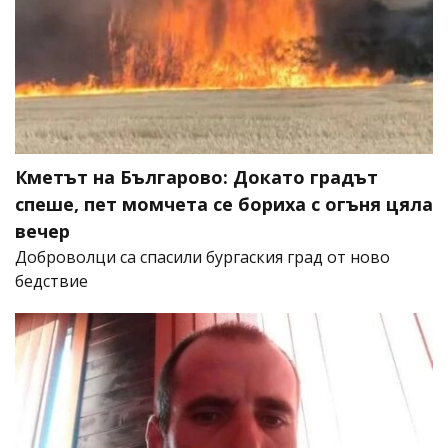
Кметът на Българово: Докато градът
спеше, пет момчета се бориха с огъня цяла
вечер
Доброволци са спасили бургаския град от ново
бедствие