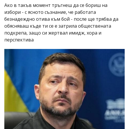
Ако в такъв момент тръгнеш да се бориш на
избори - с ясното съзнание, че работата
безнадеждно отива към бой - после ще трябва да
обясняваш къде ти се е затрила обществената
подкрепа, защо си жертвал имидж, хора и
перспектива