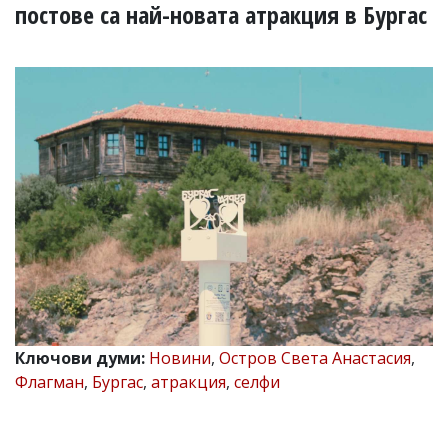
УКРАЙНА
постове са най-новата атракция в Бургас
СПОРТ
РАЗСЛЕДВАНЕ
БИЗНЕС
ЮГ
Управители:
Веселин
Василев,
email:
v.vasilev@flagman.bg
Катя
Касабова,
еmail:
k.kassabova@flagman.bg
Главен
Ключови думи:
Новини
,
Остров Света Анастасия
,
редактор:
Флагман
,
Бургас
,
атракция
,
селфи
Иван
Колев,
email:
office@flagman.bg