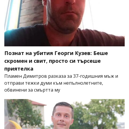
Познат на убития Георги Кузев: Беше
скромен и свит, просто си търсеше
приятелка
Пламен Димитров разказа за 37-годишния мъж и
отправи тежки думи към непълнолетните,
обвинени за смъртта му