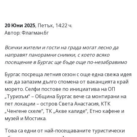
Коментарите
под
статиите
се
20 Юни 2025
, Петък, 14:22 ч.
въвеждат
Автор: Флагман.бг
от
читателите
и
Всички жители и гости на града могат лесно да
редакцията
направят панорамни снимки, с което всяко
не
посещение в Бургас ще бъде още по-незабравимо
носи
отговорност
за
Бургас посреща летния сезон с още една свежа идея
тях!
как да запазим дълго спомена от ваканцията край
Ако
морето. Селфи постове по инициатива на ОП
откриете
обиден
„Туризъм“ – Община Бургас вече са монтирани на
за
пет локации – остров Света Анастасия, КТК
вас
„Ченгене скеле“, ТК „Акве калиде“, Етно кафене и
коментар,
моля
музей и Мостика.
сигнализирайте
ни!
Това са едни от най-посещаваните туристически