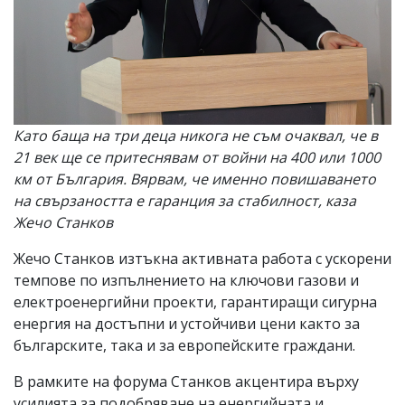
Като баща на три деца никога не съм очаквал, че в
21 век ще се притеснявам от войни на 400 или 1000
км от България. Вярвам, че именно повишаването
на свързаността е гаранция за стабилност, каза
Жечо Станков
Жечо Станков изтъкна активната работа с ускорени
темпове по изпълнението на ключови газови и
електроенергийни проекти, гарантиращи сигурна
енергия на достъпни и устойчиви цени както за
българските, така и за европейските граждани.
В рамките на форума Станков акцентира върху
усилията за подобряване на енергийната и