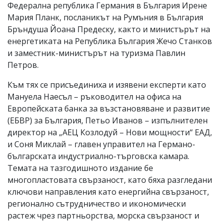
Федерална република Германия в България Ирене
Мария Планк, посланикът на Румъния в България
Бръндуша Йоана Предеску, както и министърът на
енергетиката на Република България Жечо Станков
и заместник-министърът на туризма Павлин
Петров.
Към тях се присъединиха и изявени експерти като
Мануела Наесъл – ръководител на офиса на
Европейската банка за възстановяване и развитие
(ЕБВР) за България, Петьо Иванов – изпълнителен
директор на „АЕЦ Козлодуй – Нови мощности“ ЕАД,
и Соня Миклай – главен управител на Германо-
българската индустриално-търговска камара.
Темата на тазгодишното издание бе
многопластовата свързаност, като бяха разгледани
ключови направления като енергийна свързаност,
регионално сътрудничество и икономически
растеж чрез партньорства, морска свързаност и