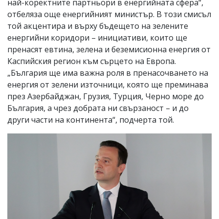
най-коректните партньори в енергийната сфера“,
отбеляза още енергийният министър. В този смисъл
той акцентира и върху бъдещето на зелените
енергийни коридори – инициативи, които ще
пренасят евтина, зелена и беземисионна енергия от
Каспийския регион към сърцето на Европа.
„България ще има важна роля в пренасочването на
енергия от зелени източници, която ще преминава
през Азербайджан, Грузия, Турция, Черно море до
България, а чрез добрата ни свързаност – и до
други части на континента“, подчерта той.