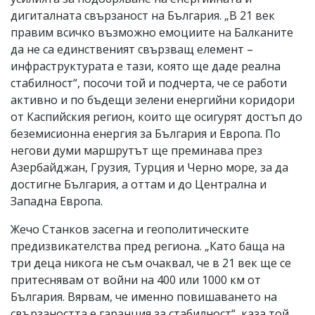
дигиталната свързаност на България. „В 21 век
правим всичко възможно емоциите на Балканите
да не са единственият свързващ елемент –
инфраструктурата е тази, която ще даде реална
стабилност“, посочи той и подчерта, че се работи
активно и по бъдещи зелени енергийни коридори
от Каспийския регион, които ще осигурят достъп до
беземисионна енергия за България и Европа. По
негови думи маршрутът ще преминава през
Азербайджан, Грузия, Турция и Черно море, за да
достигне България, а оттам и до Централна и
Западна Европа.
Жечо Станков засегна и геополитическите
предизвикателства пред региона. „Като баща на
три деца никога не съм очаквал, че в 21 век ще се
притеснявам от войни на 400 или 1000 км от
България. Вярвам, че именно повишаването на
свързаността е гаранция за стабилност“, каза той.