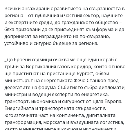
Всички ангажирани с развитието на свързаността в
региона – от публичния и частния сектор, научните
и експертните среди, до гражданското общество –
бяха призовани да се присъединят към форума и да
допринесат за изграждането на по-свързано,
устойчиво и сигурно бъдеще за региона.
„До броени седмици очакваме още един кораб с
тръби за Вертикалния газов коридор, които отново
ще пристигнат на пристанище Бургас“, обяви
министърът на енергетиката Жечо Станков пред
делегатите на форума. Събитието събра дипломати,
министри и водещи експерти по енергетика,
транспорт, икономика и сигурност от цяла Европа.
Енергийната и транспортната свързаност в
югоизточната част на континента, дигиталната
трансформация, морската и въздушната логистика,
както и инвестициите в ключови икономически