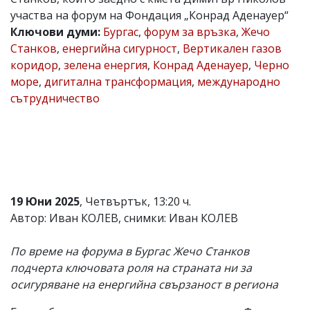
участва на форум на Фондация „Конрад Аденауер“
Коментарите
под
Ключови думи:
Бургас
,
форум за връзка
,
Жечо
статиите
Станков
,
енергийна сигурност
,
Вертикален газов
се
коридор
,
зелена енергия
,
Конрад Аденауер
,
Черно
въвеждат
от
море
,
дигитална трансформация
,
международно
читателите
сътрудничество
и
редакцията
не
носи
отговорност
за
тях!
Ако
19 Юни 2025
, Четвъртък, 13:20 ч.
откриете
обиден
Автор: Иван КОЛЕВ, снимки: Иван КОЛЕВ
за
вас
По време на форума в Бургас Жечо Станков
коментар,
моля
подчерта ключовата роля на страната ни за
сигнализирайте
осигуряване на енергийна свързаност в региона
ни!