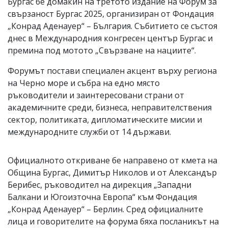
Бургас бе домакин на третото издание на Форум за
свързаност Бургас 2025, организиран от Фондация
„Конрад Аденауер“ – България. Събитието се състоя
днес в Международния конгресен център Бургас и
премина под мотото „Свързване на нациите“.
Форумът постави специален акцент върху региона
на Черно море и събра на едно място
ръководители и заинтересовани страни от
академичните среди, бизнеса, неправителствения
сектор, политиката, дипломатическите мисии и
международните служби от 14 държави.
Официалното откриване бе направено от кмета на
Община Бургас, Димитър Николов и от Александър
Берибес, ръководител на дирекция „Западни
Балкани и Югоизточна Европа“ към Фондация
„Конрад Аденауер“ – Берлин. Сред официалните
лица и говорителите на форума бяха посланикът на