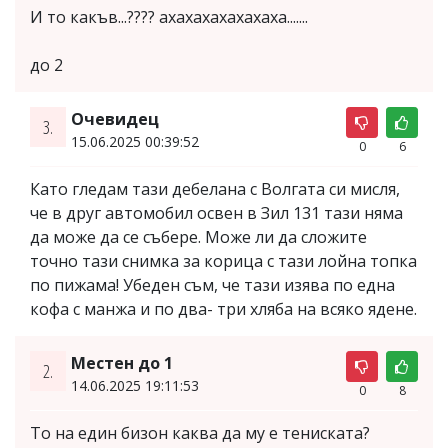
И то какъв...???? ахахахахахахаха.......
до 2
Очевидец
3.
15.06.2025 00:39:52
0
6
Като гледам тази дебелана с Волгата си мисля,
че в друг автомобил освен в Зил 131 тази няма
да може да се събере. Може ли да сложите
точно тази снимка за корица с тази лойна топка
по пижама! Убеден съм, че тази изява по една
кофа с манжа и по два- три хляба на всяко ядене.
Местен до 1
2.
14.06.2025 19:11:53
0
8
То на един бизон каква да му е тениската?