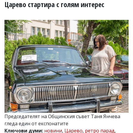
УКРАЙНА
Царево стартира с голям интерес
СПОРТ
РАЗСЛЕДВАНЕ
БИЗНЕС
ЮГ
Управители:
Веселин
Василев,
email:
v.vasilev@flagman.bg
Катя
Касабова,
еmail:
k.kassabova@flagman.bg
Главен
редактор:
Иван
Председателят на Общинския съвет Таня Янчева
Колев,
гледа един от експонатите
email:
office@flagman.bg
Ключови думи:
новини
,
Царево
,
ретро парад
,