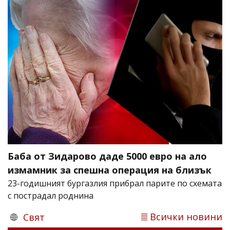
Баба от Зидарово даде 5000 евро на ало
измамник за спешна операция на близък
23-годишният бургазлия прибрал парите по схемата
с пострадал роднина
Всички новини
Свят