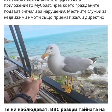
приложението MyCoast, чрез което гражданите
подават сигнали за нарушения. Местните служби за
недвижими имоти също приемат жалби директно
Те ни наблюдават: BBC разкри тайната на