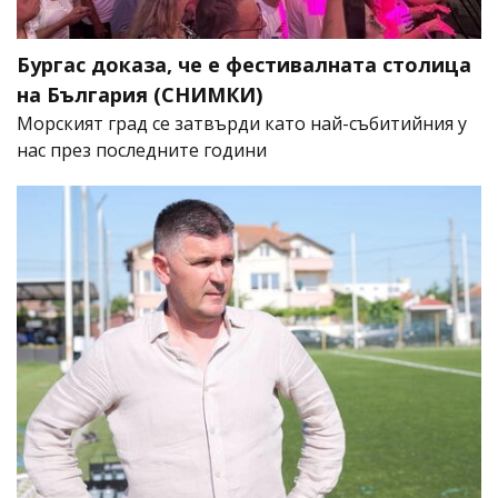
Бургас доказа, че е фестивалната столица
на България (СНИМКИ)
Морският град се затвърди като най-събитийния у
нас през последните години