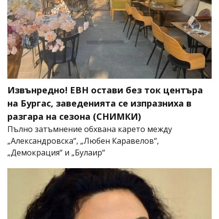
Извънредно! ЕВН остави без ток центъра
на Бургас, заведенията се изпразниха в
разгара на сезона (СНИМКИ)
Пълно затъмнение обхвана карето между
„Александровска“, „Любен Каравелов“,
„Демокрация“ и „Булаир“