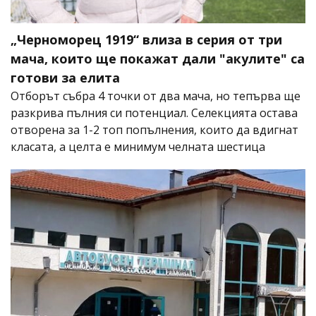
„Черноморец 1919“ влиза в серия от три
мача, които ще покажат дали "акулите" са
готови за елита
Отборът събра 4 точки от два мача, но тепърва ще
разкрива пълния си потенциал. Селекцията остава
отворена за 1-2 топ попълнения, които да вдигнат
класата, а целта е минимум челната шестица