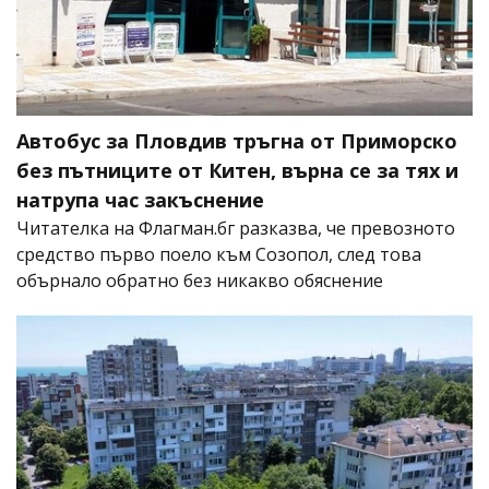
Автобус за Пловдив тръгна от Приморско
без пътниците от Китен, върна се за тях и
натрупа час закъснение
Читателка на Флагман.бг разказва, че превозното
средство първо поело към Созопол, след това
обърнало обратно без никакво обяснение