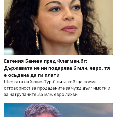
Евгения Банева пред Флагман.бг:
Държавата не ни подарява 6 млн. евро, тя
е осъдена да ги плати
Шефката на Хелио-Тур-С пита кой ще поеме
отговорност за продадените за чужд дълг имоти и
за натрупаните 3,5 млн. евро лихви