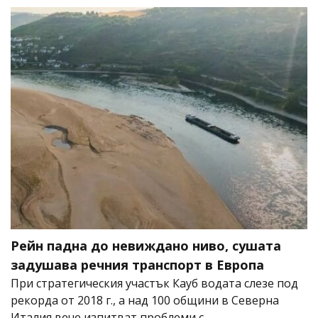
Рейн падна до невиждано ниво, сушата
задушава речния транспорт в Европа
При стратегическия участък Кауб водата слезе под
рекорда от 2018 г., а над 100 общини в Северна
Италия вече изпитват проблеми с