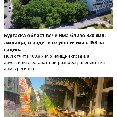
Бургаска област вече има близо 338 хил.
жилища, сградите се увеличиха с 453 за
година
НСИ отчита 109,8 хил. жилищни сгради, а
двустайните остават най-разпространеният тип
дом в региона