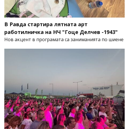
В Равда стартира лятната арт
работилничка на НЧ "Гоце Делчев -1943"
Нов акцент в програмата са заниманията по шиене