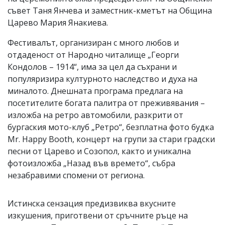
съвет Таня Янчева и заместник-кметът на Община
Царево Мария Янакиева.
Фестивалът, организиран с много любов и
отдаденост от Народно читалище „Георги
Кондолов – 1914“, има за цел да съхрани и
популяризира културното наследство и духа на
миналото. Днешната програма предлага на
посетителите богата палитра от преживявания –
изложба на ретро автомобили, разкрити от
бургаския мото-клуб „Ретро“, безплатна фото будка
Mr. Happy Booth, концерт на групи за стари градски
песни от Царево и Созопол, както и уникална
фотоизложба „Назад във времето“, събра
незабравими спомени от региона.
Истинска сензация предизвиква вкусните
изкушения, приготвени от сръчните ръце на