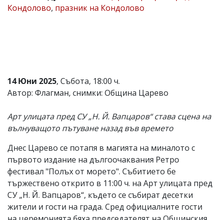
Кондолово
,
празник на Кондолово
Коментарите
под
статиите
се
въвеждат
от
читателите
и
14 Юни 2025
, Събота, 18:00 ч.
редакцията
не
Автор: Флагман, снимки: Община Царево
носи
отговорност
Арт улицата пред СУ „Н. Й. Вапцаров“ става сцена на
за
тях!
вълнуващото пътуване назад във времето
Ако
откриете
Днес Царево се потапя в магията на миналото с
обиден
първото издание на дългоочаквания Ретро
за
вас
фестивал "Полъх от морето". Събитието бе
коментар,
тържествено открито в 11:00 ч. на Арт улицата пред
моля
СУ „Н. Й. Вапцаров“, където се събират десетки
сигнализирайте
ни!
жители и гости на града. Сред официалните гости
на церемонията бяха председателят на Общинския