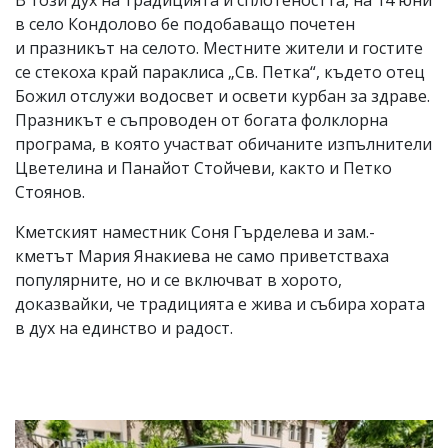
В този дух на традицията и сплотеността, на 14 юни
в село Кондолово бе подобаващо почетен
и празникът на селото. Местните жители и гостите
се стекоха край параклиса „Св. Петка“, където отец
Божил отслужи водосвет и освети курбан за здраве.
Празникът е съпроводен от богата фолклорна
програма, в която участват обичаните изпълнители
Цветелина и Панайот Стойчеви, както и Петко
Стоянов.
Кметският наместник Соня Гърделева и зам.-
кметът Мария Янакиева не само приветстваха
популярните, но и се включват в хорото,
доказвайки, че традицията е жива и събира хората
в дух на единство и радост.