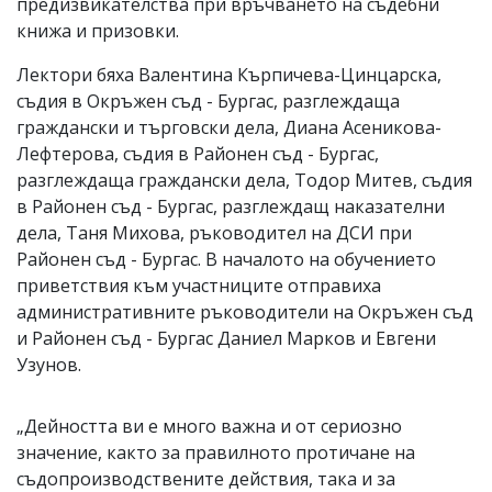
предизвикателства при връчването на съдебни
книжа и призовки.
Лектори бяха Валентина Кърпичева-Цинцарска,
съдия в Окръжен съд - Бургас, разглеждаща
граждански и търговски дела, Диана Асеникова-
Лефтерова, съдия в Районен съд - Бургас,
разглеждаща граждански дела, Тодор Митев, съдия
в Районен съд - Бургас, разглеждащ наказателни
дела, Таня Михова, ръководител на ДСИ при
Районен съд - Бургас. В началото на обучението
приветствия към участниците отправиха
административните ръководители на Окръжен съд
и Районен съд - Бургас Даниел Марков и Евгени
Узунов.
„Дейността ви е много важна и от сериозно
значение, както за правилното протичане на
съдопроизводствените действия, така и за