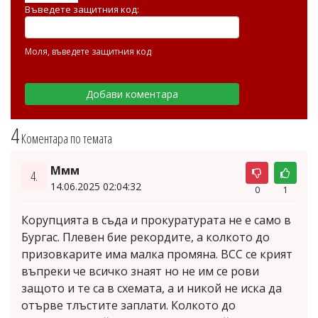
Въведете защитния код:
Моля, въведете защитния код
4
Коментара по темата
Ммм
4.
14.06.2025 02:04:32
0
1
Корупцията в съда и прокуратурата не е само в
Бургас. Плевен бие рекордите, а колкото до
призовкарите има малка промяна. ВСС се крият
въпреки че всичко знаят но не им се рови
защото и те са в схемата, а и никой не иска да
отърве тлъстите заплати. Колкото до