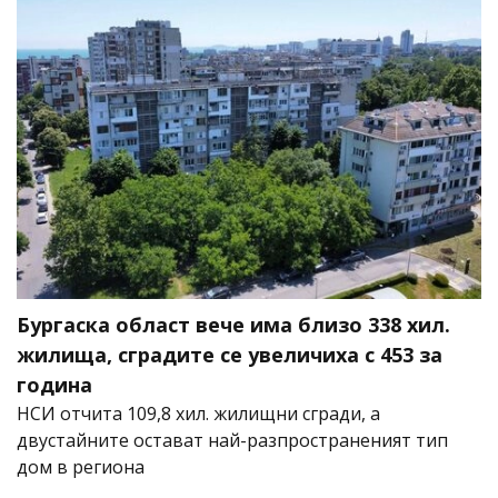
Бургаска област вече има близо 338 хил.
жилища, сградите се увеличиха с 453 за
година
НСИ отчита 109,8 хил. жилищни сгради, а
двустайните остават най-разпространеният тип
дом в региона