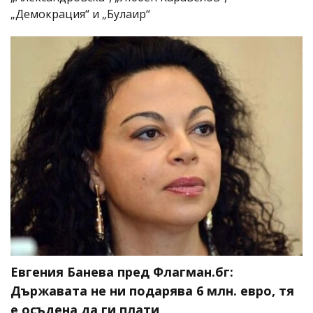
„Демокрация“ и „Булаир“
Евгения Банева пред Флагман.бг:
Държавата не ни подарява 6 млн. евро, тя
е осъдена да ги плати