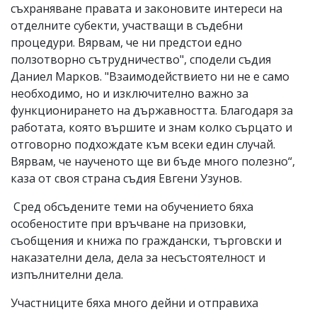
съхраняване правата и законовите интереси на
отделните субекти, участващи в съдебни
процедури. Вярвам, че ни предстои едно
ползотворно сътрудничество", сподели съдия
Даниел Марков. "Взаимодействието ни не е само
необходимо, но и изключително важно за
функционирането на държавността. Благодаря за
работата, която вършите и знам колко сърцато и
отговорно подхождате към всеки един случай.
Вярвам, че наученото ще ви бъде много полезно“,
каза от своя страна съдия Евгени Узунов.
Сред обсъдените теми на обучението бяха
особеностите при връчване на призовки,
съобщения и книжа по граждански, търговски и
наказателни дела, дела за несъстоятелност и
изпълнителни дела.
Участниците бяха много дейни и отправиха