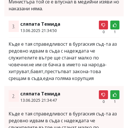
Министъра той се е впуснал в медийни изяви но
наказани няма.
сляпата Темида
3.
13.06.2025 21:34:50
0
1
Къде е тая справедливост в бургаския съд-та аз
редовно идвам в съда с надеждата че
служителите вътре ще станат малко по
човечни.не им се бачка в името на народа-
хитруват,бавят,престъпват закона-това
срещам в съда,една голяма корупция
сляпата Темида
2.
13.06.2025 21:34:47
0
1
Къде е тая справедливост в бургаския съд-та аз
редовно идвам в съда с надеждата че
служителите вътре ще станат малко по