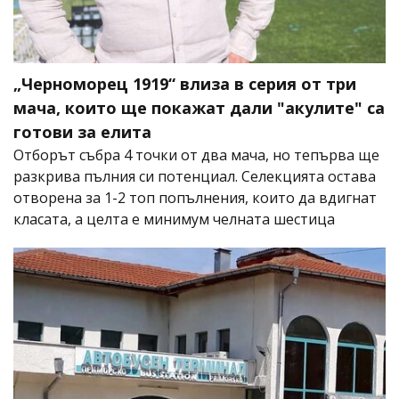
„Черноморец 1919“ влиза в серия от три
мача, които ще покажат дали "акулите" са
готови за елита
Отборът събра 4 точки от два мача, но тепърва ще
разкрива пълния си потенциал. Селекцията остава
отворена за 1-2 топ попълнения, които да вдигнат
класата, а целта е минимум челната шестица