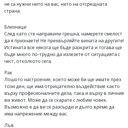
не са нужни нито на вас, нито на отсрещната
страна.
Близнаци
След като сте направили грешка, намерете смелост
да я признаете! Не прехвърляйте вината на другите!
Истината все някога ще бъде разкрита и тогава ще
бъде много по-трудно да излезете от ситуацията с
чест, отколкото сега.
Рак
Лошото настроение, което може би ще имате през
този ден, ще има отрицателно въздействие както
върху професионалните дела, така и върху в личния
ви живот. Може да се скарате с любим човек.
Възможно е да ви се разсърди и дълго време да
има напрежение между вас.
Лъв