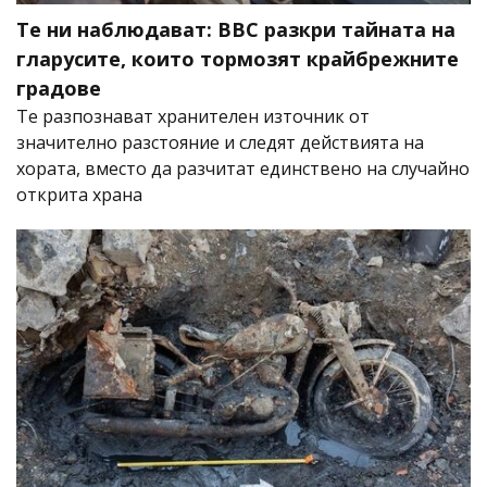
Те ни наблюдават: BBC разкри тайната на
гларусите, които тормозят крайбрежните
градове
Те разпознават хранителен източник от
значително разстояние и следят действията на
хората, вместо да разчитат единствено на случайно
открита храна