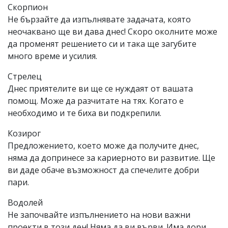
Скорпион
Не бързайте да изпълнявате задачата, която
неочаквано ще ви дава днес! Скоро околните може
да променят решението си и така ще загубите
много време и усилия.
Стрелец
Днес приятелите ви ще се нуждаят от вашата
помощ. Може да разчитате на тях. Когато е
необходимо и те биха ви подкрепили.
Козирог
Предложението, което може да получите днес,
няма да допринесе за кариерното ви развитие. Ще
ви даде обаче възможност да спечелите добри
пари.
Водолей
Не започвайте изпълнението на нови важни
проекти в този ден! Няма да ви върви. Има дори