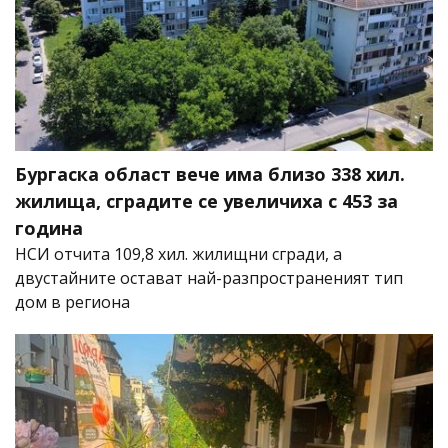
Бургаска област вече има близо 338 хил.
жилища, сградите се увеличиха с 453 за
година
НСИ отчита 109,8 хил. жилищни сгради, а
двустайните остават най-разпространеният тип
дом в региона