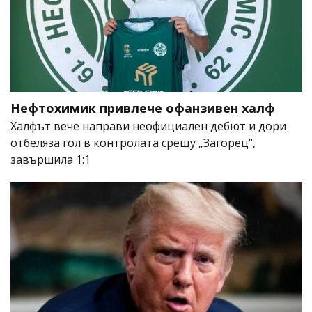
Нефтохимик привлече офанзивен халф
Халфът вече направи неофициален дебют и дори
отбеляза гол в контролата срещу „Загорец“,
завършила 1:1