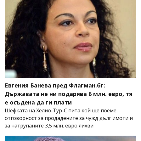
Евгения Банева пред Флагман.бг:
Държавата не ни подарява 6 млн. евро, тя
е осъдена да ги плати
Шефката на Хелио-Тур-С пита кой ще поеме
отговорност за продадените за чужд дълг имоти и
за натрупаните 3,5 млн. евро лихви