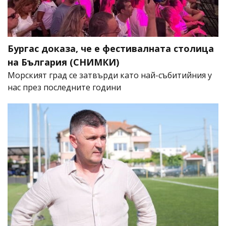
Бургас доказа, че е фестивалната столица
на България (СНИМКИ)
Морският град се затвърди като най-събитийния у
нас през последните години