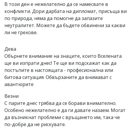
В този ден е нежелателно да се намесвате в
конфликти. Дори дарбата на дипломат, присъща ви
по природа, няма да помогне да запазите
неутралитет. Можете да бъдете обвинени за какви
ли не грехове.
Дева
Обърнете внимание на знаците, които Вселената
ще ви изпрати днес! Те ще ви подскажат как да
постъпите в настоящата - професионална или
битова ситуация. Обвързаните да внимават с
авантюрите
Везни
С парите днес трябва да се борави внимателно.
Особено нежелателно е да ги давате назаем. Могат
да възникнат проблеми с връщането им, така че
по-добре да не рискувате.