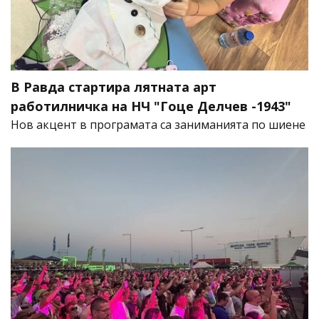
В Равда стартира лятната арт
работилничка на НЧ "Гоце Делчев -1943"
Нов акцент в програмата са заниманията по шиене