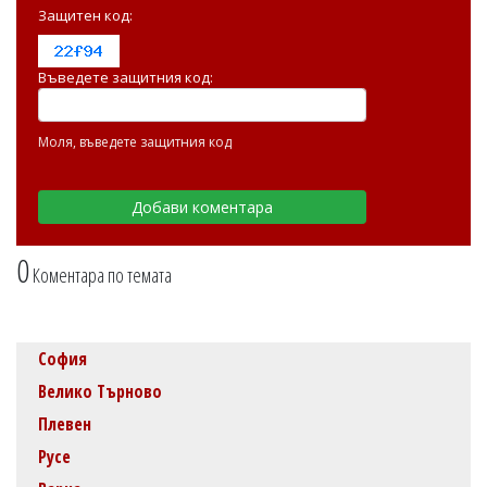
Защитен код:
Въведете защитния код:
Моля, въведете защитния код
0
Коментара по темата
София
Велико Търново
Плевен
Русе