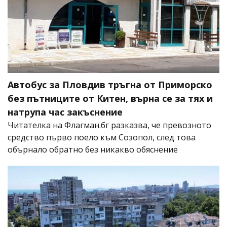
Автобус за Пловдив тръгна от Приморско
без пътниците от Китен, върна се за тях и
натрупа час закъснение
Читателка на Флагман.бг разказва, че превозното
средство първо поело към Созопол, след това
обърнало обратно без никакво обяснение