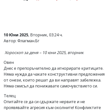
Коментарите
под
статиите
се
въвеждат
от
читателите
10 Юни 2025
, Вторник, 03:24 ч.
и
Автор: Флагман.Бг
редакцията
не
носи
Хороскоп за деня – 10 юни 2025, вторник
отговорност
за
Овен
тях!
Ако
Днес е препоръчително да игнорирате критиците.
откриете
Няма нужда да чакате конструктивни предложения
обиден
от онези, които решат да ви направят забележка.
за
вас
Няма смисъл да понижавате самочувствието си.
коментар,
моля
Телец
сигнализирайте
Опитайте се да си сдържате нервите и не
ни!
проявявайте агресия към околните! Конфликтите