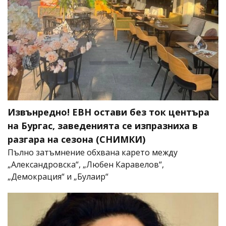
Извънредно! ЕВН остави без ток центъра
на Бургас, заведенията се изпразниха в
разгара на сезона (СНИМКИ)
Пълно затъмнение обхвана карето между
„Александровска“, „Любен Каравелов“,
„Демокрация“ и „Булаир“