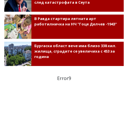
след катастрофата в Сеута
В Равда стартира лятната арт
работилничка на НЧ "Гоце Делчев -1943"
Бургаска област вече има близо 338 хил.
жилища, сградите се увеличиха с 453 за
година
Error9