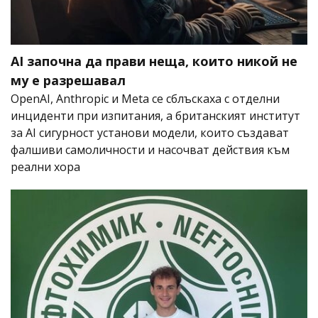
AI започна да прави неща, които никой не
му е разрешавал
OpenAI, Anthropic и Meta се сблъскаха с отделни
инциденти при изпитания, а британският институт
за AI сигурност установи модели, които създават
фалшиви самоличности и насочват действия към
реални хора