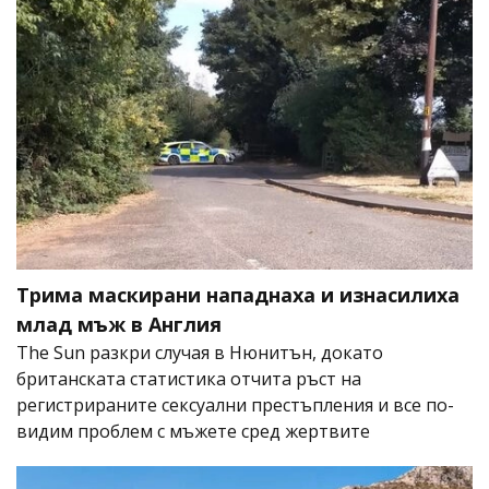
Трима маскирани нападнаха и изнасилиха
млад мъж в Англия
The Sun разкри случая в Нюнитън, докато
британската статистика отчита ръст на
регистрираните сексуални престъпления и все по-
видим проблем с мъжете сред жертвите