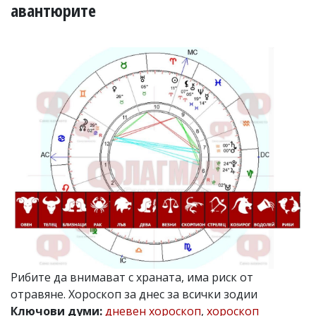
УКРАЙНА
авантюрите
СПОРТ
РАЗСЛЕДВАНЕ
БИЗНЕС
ЮГ
Управители:
Веселин
Василев,
email:
v.vasilev@flagman.bg
Катя
Касабова,
еmail:
k.kassabova@flagman.bg
Главен
редактор:
Иван
Рибите да внимават с храната, има риск от
Колев,
отравяне. Хороскоп за днес за всички зодии
email:
office@flagman.bg
Ключови думи:
дневен хороскоп
,
хороскоп