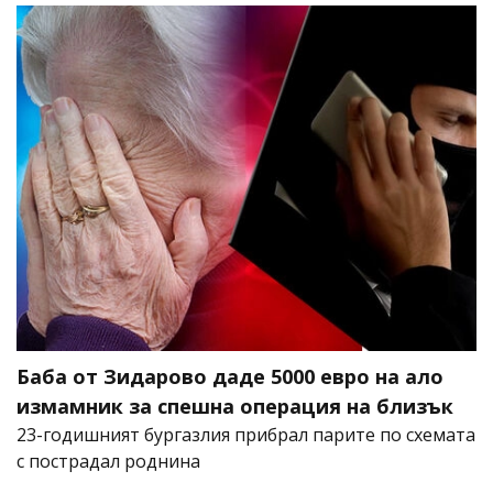
Баба от Зидарово даде 5000 евро на ало
измамник за спешна операция на близък
23-годишният бургазлия прибрал парите по схемата
с пострадал роднина