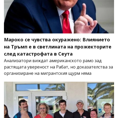
Мароко се чувства окуражено: Влиянието
на Тръмп е в светлината на прожекторите
след катастрофата в Сеута
Анализатори виждат американското рамо зад
растящата увереност на Рабат, но доказателства за
организиране на мигрантския щурм няма