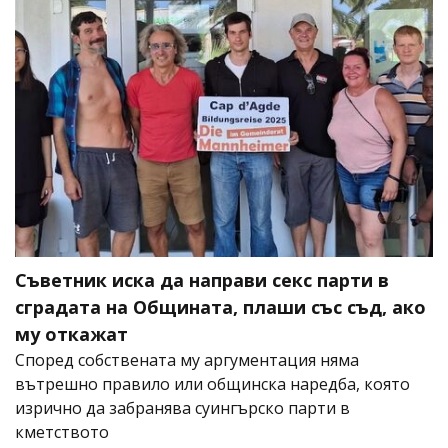
Съветник иска да направи секс парти в
сградата на Общината, плаши със съд, ако
му откажат
Според собствената му аргументация няма
вътрешно правило или общинска наредба, която
изрично да забранява суингърско парти в
кметството