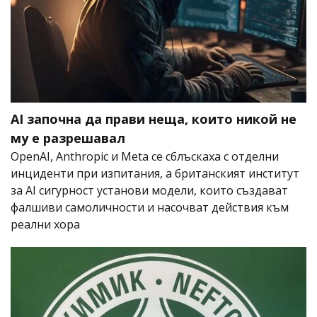
AI започна да прави неща, които никой не
му е разрешавал
OpenAI, Anthropic и Meta се сблъскаха с отделни
инциденти при изпитания, а британският институт
за AI сигурност установи модели, които създават
фалшиви самоличности и насочват действия към
реални хора