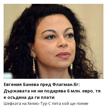
Евгения Банева пред Флагман.бг:
Държавата не ни подарява 6 млн. евро, тя
е осъдена да ги плати
Шефката на Хелио-Тур-С пита кой ще поеме