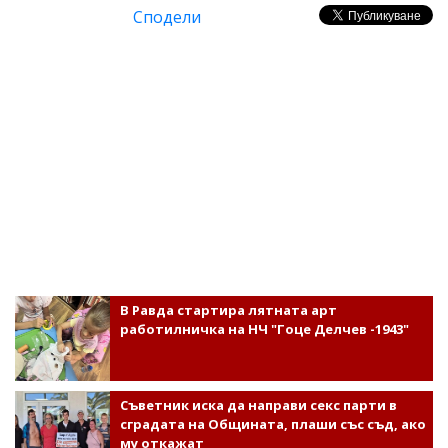
Сподели
В Равда стартира лятната арт
работилничка на НЧ "Гоце Делчев -1943"
Съветник иска да направи секс парти в
сградата на Общината, плаши със съд, ако
му откажат