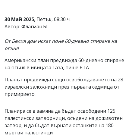
Коментарите
под
статиите
30 Май 2025
, Петък, 08:30 ч.
се
Автор: Флагман.БГ
въвеждат
от
читателите
От Белия дом искат поне 60-дневно спиране на
и
огъня
редакцията
не
Американски план предвижда 60-дневно спиране
носи
отговорност
на огъня в ивицата Газа, пише БТА.
за
тях!
Планът предвижда също освобождаването на 28
Ако
израелски заложници през първата седмица от
откриете
примирието.
обиден
за
вас
коментар,
Планира се в замяна да бъдат освободени 125
моля
палестински затворници, осъдени на доживотен
сигнализирайте
затвор, и да бъдат върнати останките на 180
ни!
мъртви палестинци.