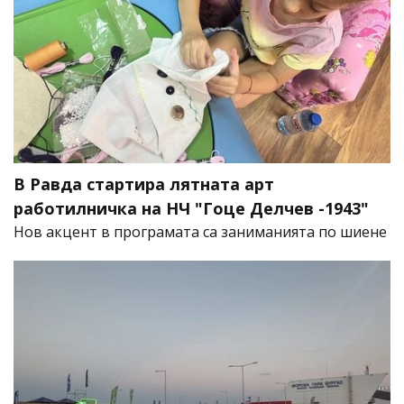
В Равда стартира лятната арт
работилничка на НЧ "Гоце Делчев -1943"
Нов акцент в програмата са заниманията по шиене