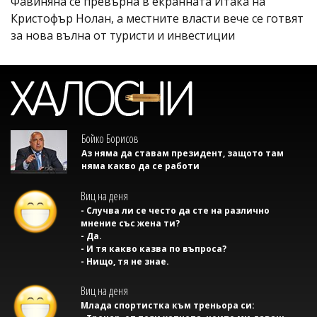
Фавиняна се превърна в екранната Итака на
Кристофър Нолан, а местните власти вече се готвят
за нова вълна от туристи и инвестиции
Бойко Борисов
Аз няма да ставам президент, защото там
няма какво да се работи
Виц на деня
- Случва ли се често да сте на различно
мнение със жена ти?
- Да.
- И тя какво казва по въпроса?
- Нищо, тя не знае.
Виц на деня
Млада спортистка към треньора си: