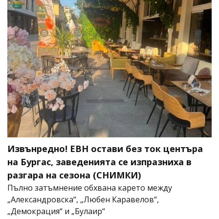
Извънредно! ЕВН остави без ток центъра
на Бургас, заведенията се изпразниха в
разгара на сезона (СНИМКИ)
Пълно затъмнение обхвана карето между
„Александровска“, „Любен Каравелов“,
„Демокрация“ и „Булаир“