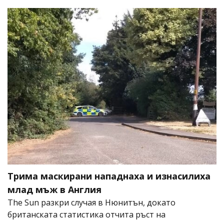
Трима маскирани нападнаха и изнасилиха
млад мъж в Англия
The Sun разкри случая в Нюнитън, докато
британската статистика отчита ръст на