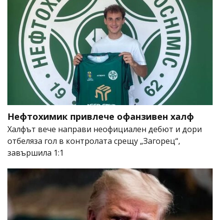
Нефтохимик привлече офанзивен халф
Халфът вече направи неофициален дебют и дори
отбеляза гол в контролата срещу „Загорец“,
завършила 1:1