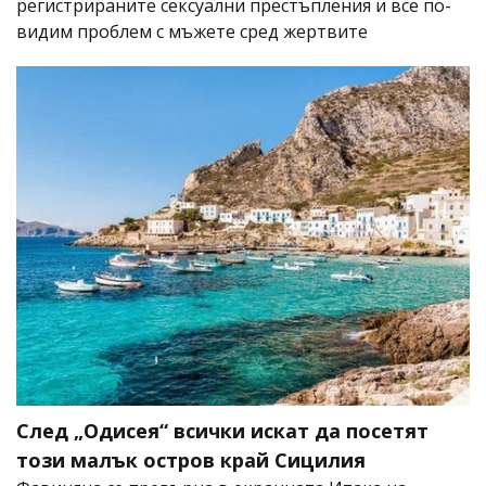
регистрираните сексуални престъпления и все по-
видим проблем с мъжете сред жертвите
След „Одисея“ всички искат да посетят
този малък остров край Сицилия