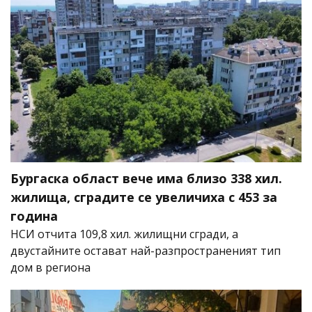
Бургаска област вече има близо 338 хил.
жилища, сградите се увеличиха с 453 за
година
НСИ отчита 109,8 хил. жилищни сгради, а
двустайните остават най-разпространеният тип
дом в региона