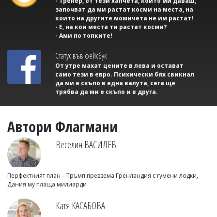
- Тренер, от тези хапчета, които ми даваш,
започват да ми растат косми на места, на
които на другите момичета не им растат!
- Е, на кои места ти растат косми?
- Ами по топките!
Статус във фейсбук
От утре махат цените в лева и остават
само тези в евро. Психически бях свикнал
да ми е скъпо в една валута, сега ще
трябва да ми е скъпо и в друга.
Автори Флагмани
Веселин ВАСИЛЕВ
Перфектният план – Тръмп превзема Гренландия с гумени лодки,
Дания му плаща милиарди
Катя КАСАБОВА