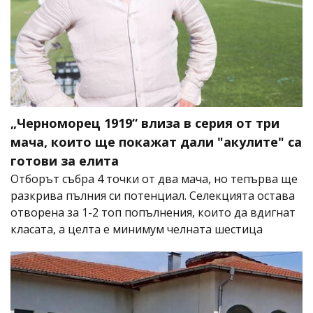
„Черноморец 1919“ влиза в серия от три
мача, които ще покажат дали "акулите" са
готови за елита
Отборът събра 4 точки от два мача, но тепърва ще
разкрива пълния си потенциал. Селекцията остава
отворена за 1-2 топ попълнения, които да вдигнат
класата, а целта е минимум челната шестица