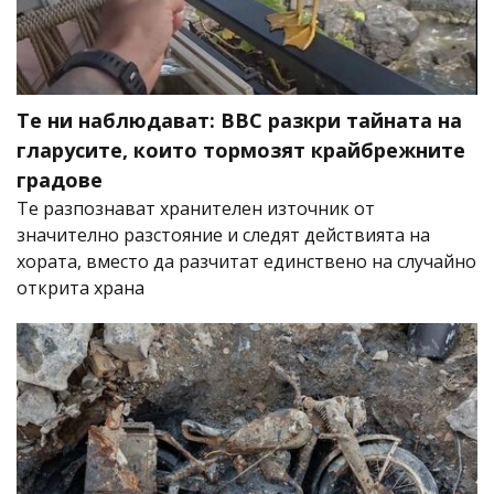
Те ни наблюдават: BBC разкри тайната на
гларусите, които тормозят крайбрежните
градове
Те разпознават хранителен източник от
значително разстояние и следят действията на
хората, вместо да разчитат единствено на случайно
открита храна