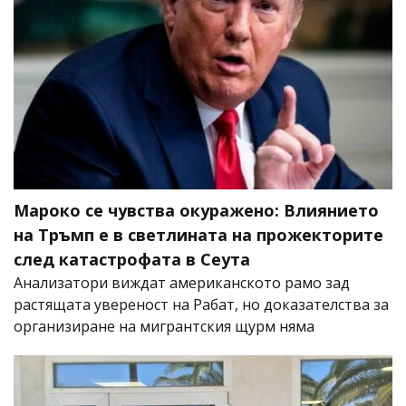
Мароко се чувства окуражено: Влиянието
на Тръмп е в светлината на прожекторите
след катастрофата в Сеута
Анализатори виждат американското рамо зад
растящата увереност на Рабат, но доказателства за
организиране на мигрантския щурм няма