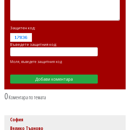
Защитен код:
Въведете защитния код:
Моля, въведете защитния код
0
Коментара по темата
София
Велико Търново