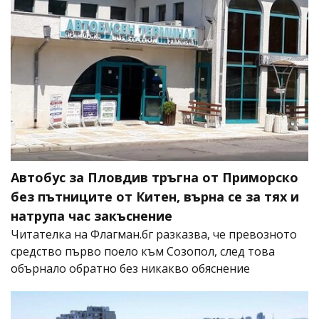
Автобус за Пловдив тръгна от Приморско
без пътниците от Китен, върна се за тях и
натрупа час закъснение
Читателка на Флагман.бг разказва, че превозното
средство първо поело към Созопол, след това
обърнало обратно без никакво обяснение