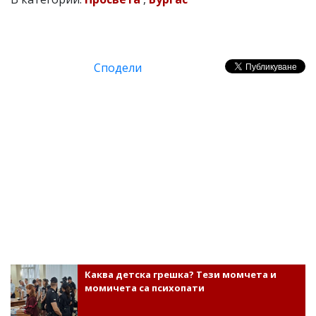
Сподели
Каква детска грешка? Тези момчета и
момичета са психопати