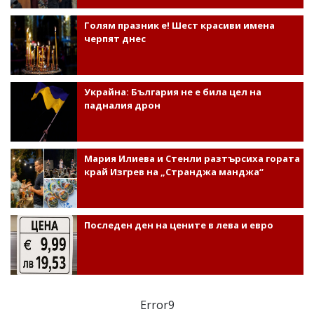
Голям празник е! Шест красиви имена
черпят днес
Украйна: България не е била цел на
падналия дрон
Мария Илиева и Стенли разтърсиха гората
край Изгрев на „Странджа манджа“
Последен ден на цените в лева и евро
Error9