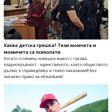
Каква детска грешка? Тези момчета и
момичета са психопати
Когато отнемеш човешки живот с такава
хладнокръвност - единственото, което обществото
дължи, е справедливо и тежко наказание!!! Без
никакво право на обжалване!