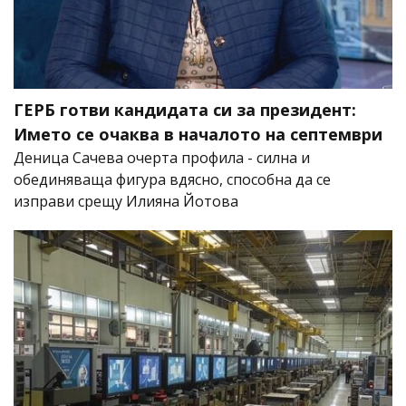
ГЕРБ готви кандидата си за президент:
Името се очаква в началото на септември
Деница Сачева очерта профила - силна и
обединяваща фигура вдясно, способна да се
изправи срещу Илияна Йотова