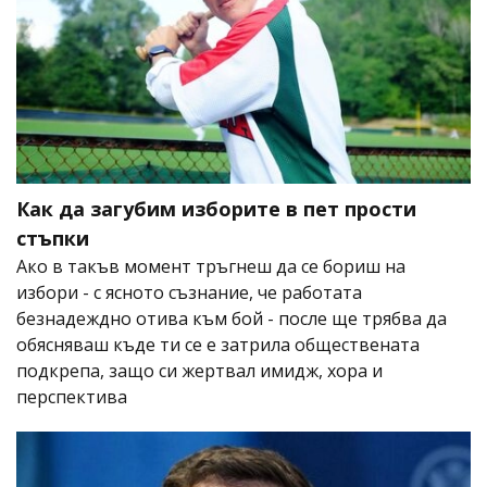
Как да загубим изборите в пет прости
стъпки
Ако в такъв момент тръгнеш да се бориш на
избори - с ясното съзнание, че работата
безнадеждно отива към бой - после ще трябва да
обясняваш къде ти се е затрила обществената
подкрепа, защо си жертвал имидж, хора и
перспектива