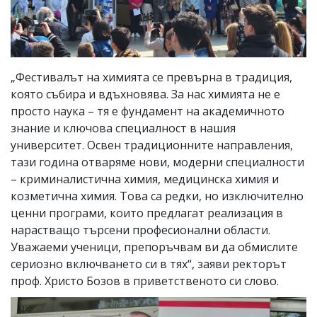
„Фестивалът на химията се превърна в традиция,
която събира и вдъхновява. За нас химията не е
просто наука – тя е фундамент на академичното
знание и ключова специалност в нашия
университет. Освен традиционните направления,
тази година отваряме нови, модерни специалности
– криминалистична химия, медицинска химия и
козметична химия. Това са редки, но изключително
ценни програми, които предлагат реализация в
нарастващо търсени професионални области.
Уважаеми ученици, препоръчвам ви да обмислите
сериозно включването си в тях“, заяви ректорът
проф. Христо Бозов в приветственото си слово.