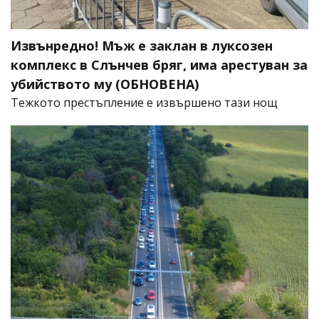
Извънредно! Мъж е заклан в луксозен
комплекс в Слънчев бряг, има арестуван за
убийството му (ОБНОВЕНА)
​Тежкото престъпление е извършено тази нощ