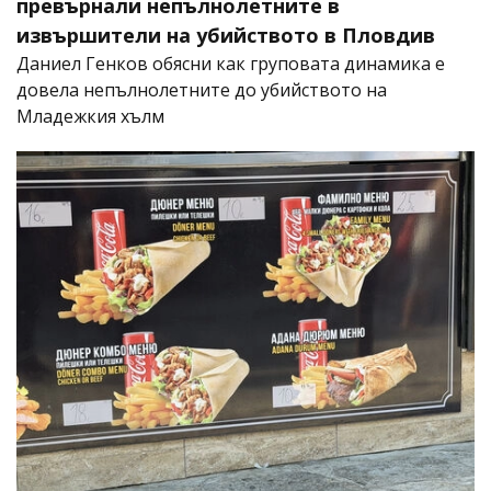
превърнали непълнолетните в
извършители на убийството в Пловдив
Даниел Генков обясни как груповата динамика е
довела непълнолетните до убийството на
Младежкия хълм