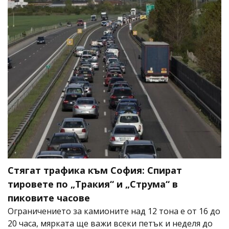
Стягат трафика към София: Спират
тировете по „Тракия“ и „Струма“ в
пиковите часове
Ограничението за камионите над 12 тона е от 16 до
20 часа, мярката ще важи всеки петък и неделя до