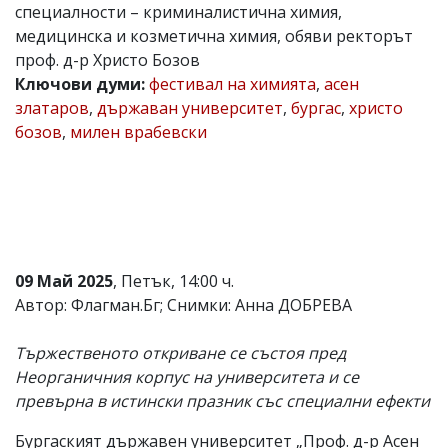
специалности – криминалистична химия,
Коментарите
медицинска и козметична химия, обяви ректорът
под
проф. д-р Христо Бозов
статиите
се
Ключови думи:
фестивал на химията
,
асен
въвеждат
златаров
,
държаван университет
,
бургас
,
христо
от
бозов
,
милен врабевски
читателите
и
редакцията
не
носи
отговорност
за
тях!
Ако
09 Май 2025
, Петък, 14:00 ч.
откриете
Автор: Флагман.Бг; Снимки: Анна ДОБРЕВА
обиден
за
вас
Тържественото откриване се състоя пред
коментар,
Неорганичния корпус на университета и се
моля
превърна в истински празник със специални ефекти
сигнализирайте
ни!
Бургаският държавен университет „Проф. д-р Асен