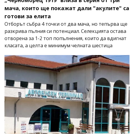
мача, които ще покажат дали "акулите" са
готови за елита
Отборът събра 4 точки от два мача, но тепърва ще
разкрива пълния си потенциал. Селекцията остава
отворена за 1-2 топ попълнения, които да вдигнат
класата, а целта е минимум челната шестица