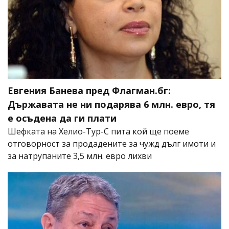
Евгения Банева пред Флагман.бг:
Държавата не ни подарява 6 млн. евро, тя
е осъдена да ги плати
Шефката на Хелио-Тур-С пита кой ще поеме
отговорност за продадените за чужд дълг имоти и
за натрупаните 3,5 млн. евро лихви