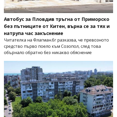
Автобус за Пловдив тръгна от Приморско
без пътниците от Китен, върна се за тях и
натрупа час закъснение
Читателка на Флагман.бг разказва, че превозното
средство първо поело към Созопол, след това
обърнало обратно без никакво обяснение