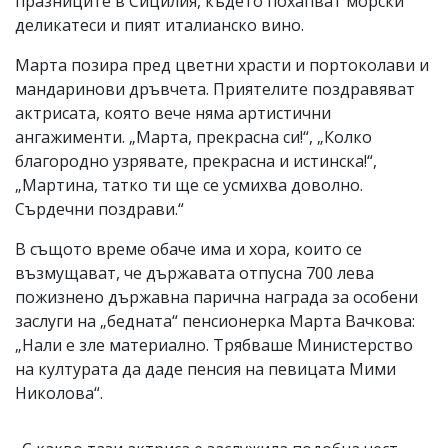
празниците в Сицилия, където похапват морски
деликатеси и пият италианско вино.
Марта позира пред цветни храсти и портоколави и
мандаринови дръвчета. Приятелите поздравяват
актрисата, която вече няма артистични
ангажименти. „Марта, прекрасна си!“, „Колко
благородно узрявате, прекрасна и истинска!“,
„Мартина, татко ти ще се усмихва доволно.
Сърдечни поздрави.“
В същото време обаче има и хора, които се
възмущават, че държавата отпусна 700 лева
пожизнено държавна парична награда за особени
заслуги на „бедната“ пенсионерка Марта Вачкова:
„Нали е зле материално. Трябваше Министерство
на културата да даде пенсия на певицата Мими
Николова“.