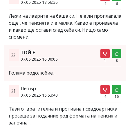
07.05.2025 18:56:36
4
6
Лежи на лаврите на баща си. Не е ли проплакала
още , че пенсията и е малка. Какво е произвела
и какво ще остави след себе си. Нищо само
спомени.
ТОЙ Е
22.
07.05.2025 16:30:05
1
8
Голяма родолюбие...
Петър
21.
07.05.2025 15:53:40
4
16
Тази отвратителна и противна псевдоартиска
просеще за подаяние род формата на пенсия и
започна ...