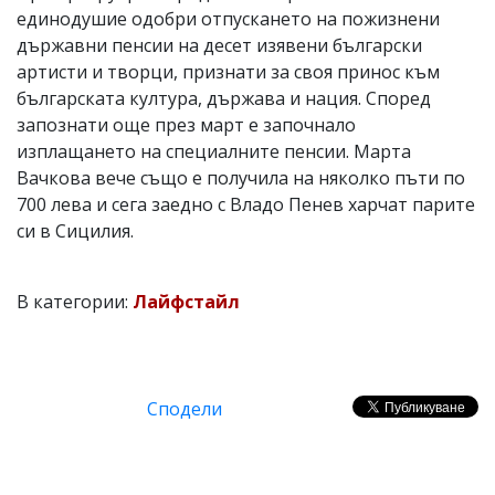
единодушие одобри отпускането на пожизнени
държавни пенсии на десет изявени български
артисти и творци, признати за своя принос към
българската култура, държава и нация. Според
запознати още през март е започнало
изплащането на специалните пенсии. Марта
Вачкова вече също е получила на няколко пъти по
700 лева и сега заедно с Владо Пенев харчат парите
си в Сицилия.
В категории:
Лайфстайл
Сподели