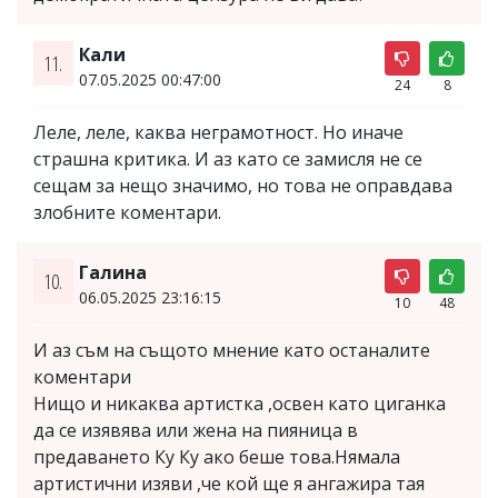
Кали
11.
07.05.2025 00:47:00
24
8
Леле, леле, каква неграмотност. Но иначе
страшна критика. И аз като се замисля не се
сещам за нещо значимо, но това не оправдава
злобните коментари.
Галина
10.
06.05.2025 23:16:15
10
48
И аз съм на същото мнение като останалите
коментари
Нищо и никаква артистка ,освен като циганка
да се изявява или жена на пияница в
предаването Ку Ку ако беше това.Нямала
артистични изяви ,че кой ще я ангажира тая