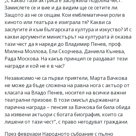
„С какво тази актриса е заслужила подобна чест.
Замислете се и вие и да видим ще се сетите ли.
Защото аз не се сещам. Кои емблематични роли в
киното или театъра е изиграла тя? Какви са
заслугите ѝ към българската култура и изкуство? И с
какви аргументи министърът на културата ѝ оказва
тази чест да я нареди до Владимир Пенев, проф.
Милена Моллова, Ели Скорчева, Даниела Кънева,
Рада Москова. На какъв принцип се раздават тези
награди и кой не е в час?
Независимо че са първи приятели, Марта Вачкова
не може да бъде сложена на равна нога с актьор от
класата на Владо Пенев, носител на всички важни
театрални призове. В този смисъл държавната
парична награда – пенсия за Вачкова би била обида
за изявени актьори с богата биография, които са
лишени от тази чест“, с право негодуват граждани.
През февруари Народното събрание с пълно