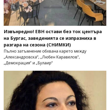
Извънредно! ЕВН остави без ток центъра
на Бургас, заведенията се изпразниха в
разгара на сезона (СНИМКИ)
Пълно затъмнение обхвана карето между
„Александровска“, „Любен Каравелов“,
„Демокрация“ и „Булаир“