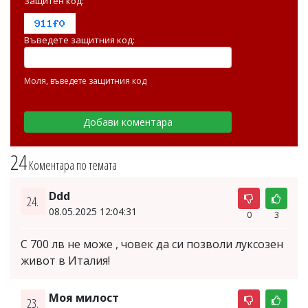
Защитен код:
Въведете защитния код:
Моля, въведете защитния код
24
Коментара по темата
Ddd
24.
08.05.2025 12:04:31
0
3
С 700 лв не може , човек да си позволи луксозен
живот в Италия!
Моя милост
23.