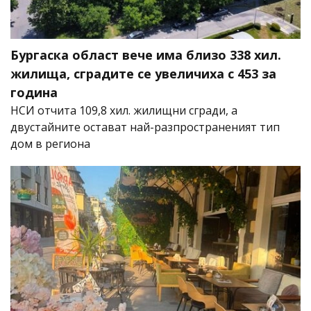
Бургаска област вече има близо 338 хил.
жилища, сградите се увеличиха с 453 за
година
НСИ отчита 109,8 хил. жилищни сгради, а
двустайните остават най-разпространеният тип
дом в региона