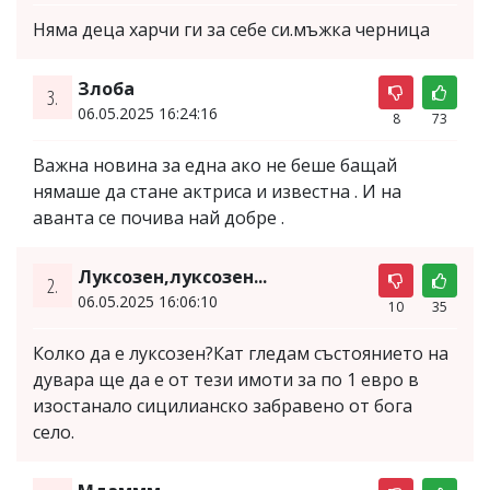
Няма деца харчи ги за себе си.мъжка черница
Злоба
3.
06.05.2025 16:24:16
8
73
Важна новина за една ако не беше бащай
нямаше да стане актриса и известна . И на
аванта се почива най добре .
Луксозен,луксозен...
2.
06.05.2025 16:06:10
10
35
Колко да е луксозен?Кат гледам състоянието на
дувара ще да е от тези имоти за по 1 евро в
изостанало сицилианско забравено от бога
село.