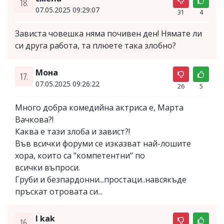
18.
07.05.2025 09:29:07
31
4
Зависта човешка няма почивен ден! Нямате ли
си друга работа, та плюете така злобно?
Мона
17.
07.05.2025 09:26:22
26
5
Много добра комедийна актриса е, Марта
Вачкова?!
Каква е тази злоба и завист?!
Във всички форуми се изказват най-лошите
хора, които са "компетентни" по
всички въпроси.
Груби и безпардонни...простаци..навсякъде
пръскат отровата си...
I kak
16.