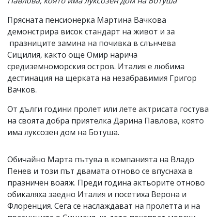
Павлова, която има луксозен дом на Ботуша
Прясната пенсионерка Мартина Вачкова
демонстрира висок стандарт на живот и за
празниците замина на почивка в слънчева
Сицилия, както още Омир нарича
средиземноморския остров. Италия е любима
дестинация на щерката на незабравимия Григор
Вачков.
От дълги години пролет или лете актрисата гостува
на своята добра приятелка Дарина Павлова, която
има луксозен дом на Ботуша.
Обичайно Марта пътува в компанията на Владо
Пенев и този път двамата отново се впуснаха в
празничен воаяж. Преди година актьорите отново
обикаляха заедно Италия и посетиха Верона и
Флоренция. Сега се наслаждават на пролетта и на