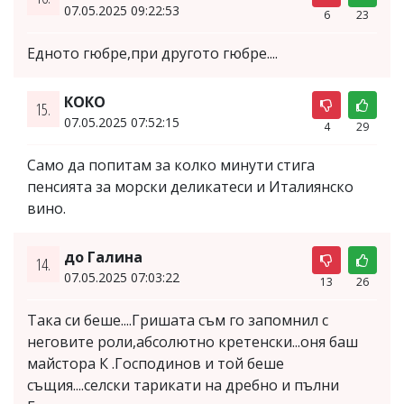
07.05.2025 09:22:53
6
23
Едното гюбре,при другото гюбре....
КОКО
15.
07.05.2025 07:52:15
4
29
Само да попитам за колко минути стига
пенсията за морски деликатеси и Италиянско
вино.
до Галина
14.
07.05.2025 07:03:22
13
26
Така си беше....Гришата съм го запомнил с
неговите роли,абсолютно кретенски...оня баш
майстора К .Господинов и той беше
същия....селски тарикати на дребно и пълни