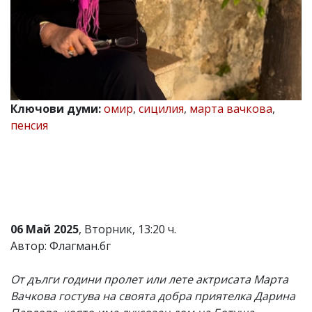
Коментарите
под
статиите
се
въвеждат
от
читателите
и
Ключови думи:
омир
,
сицилия
,
марта вачкова
,
редакцията
пенсия
не
носи
отговорност
за
тях!
Ако
откриете
обиден
06 Май 2025
, Вторник, 13:20 ч.
за
вас
Автор: Флагман.бг
коментар,
моля
От дълги години пролет или лете актрисата Марта
сигнализирайте
ни!
Вачкова гостува на своята добра приятелка Дарина