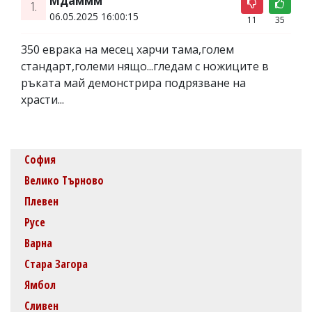
Мдаммм
1.
06.05.2025 16:00:15
11
35
350 еврака на месец харчи тама,голем
стандарт,големи нящо...гледам с ножиците в
ръката май демонстрира подрязване на
храсти...
София
Велико Търново
Плевен
Русе
Варна
Стара Загора
Ямбол
Сливен