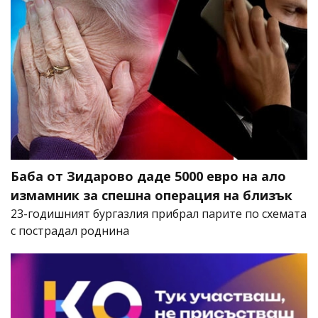
Баба от Зидарово даде 5000 евро на ало
измамник за спешна операция на близък
23-годишният бургазлия прибрал парите по схемата
с пострадал роднина