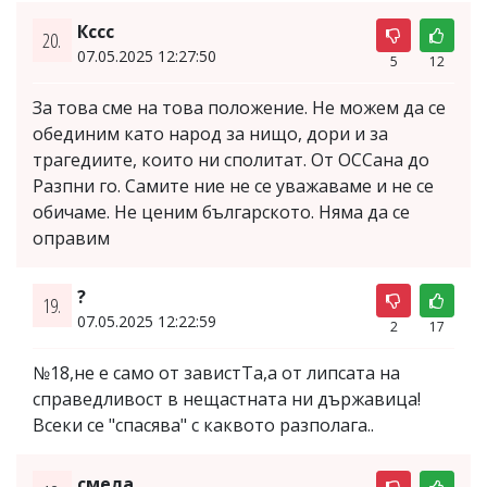
Кссс
20.
07.05.2025 12:27:50
5
12
За това сме на това положение. Не можем да се
обединим като народ за нищо, дори и за
трагедиите, които ни сполитат. От ОССана до
Разпни го. Самите ние не се уважаваме и не се
обичаме. Не ценим българското. Няма да се
оправим
?
19.
07.05.2025 12:22:59
2
17
№18,не е само от завистТа,а от липсата на
справедливост в нещастната ни държавица!
Всеки се "спасява" с каквото разполага..
смела