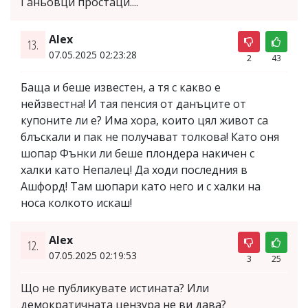
Ганьовци простаци....
Аlex
13.
07.05.2025 02:23:28
2
43
Баща и беше известен, а тя с какво е
нейзвестна! И тая пенсия от данъците от
купоните ли е? Има хора, които цял живот са
блъскали и пак не получават толкова! Като оня
шопар Фънки ли беше плондера накичен с
халки като Непалец! Да ходи последния в
Ашфорд! Там шопари като него и с халки на
носа колкото искаш!
Аlex
12.
07.05.2025 02:19:53
3
25
Що не публикувате истината? Или
демократичната цензура не ви дава?