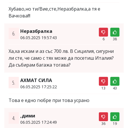
Хубаво,но ти/Вие,сте,Неразбралка,а тя е
Вачкова!!!
Неразбралка
6.
06.05.2025 19:57:43
6
38
Ха,ха искам и аз със 700 лв. В Сицилия, сигурни
ли сте, че само с тях може да посетиш Италия?
Да събирам багажа тогава?
АХМАТ СИЛА
5.
06.05.2025 17:25:22
13
43
Това е едно гюбре при това усрано
,дими
4.
06.05.2025 17:24:49
36
19