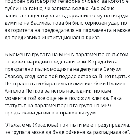
подобен разговор по телефона с човек, за когото е
публична тайна, че записва всичко. Ако обаче
записът съществува и съдържанието му потвърди
думите на Василев, това би било сериозен удар по
авторитета на председателя на парламента и може
да предизвика институционална криза.
В момента групата на МЕЧ в парламента се състои
от девет народни представители. В сряда бяха
прекратени пълномощията на депутата Самуил
Славов, след като той подаде оставка. В четвъртък
Централната избирателна комисия обяви Пламен
Ангелов Петков за негов наследник, но към
момента той все още не е положил клетва. Така
статутът на парламентарната група на МЕЧ
продължава да виси в правен вакуум.
"Лъжа, е че (Киселова) три пъти ме е предупредила,
че групата може да бъде обявена за разпаднала се",