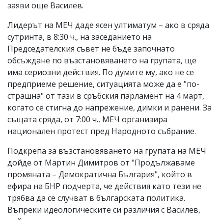
заяви още Василев.
Лидерът на МЕЧ даде ясен ултиматум – ако в сряда
сутринта, в 8:30 ч., на заседанието на
Председателския съвет не бъде започнато
обсъждане по възстановяването на групата, ще
има сериозни действия. По думите му, ако не се
предприеме решение, ситуацията може да е "по-
страшна" от тази в сръбския парламент на 4 март,
когато се стигна до напрежение, димки и ранени. За
същата сряда, от 7:00 ч., МЕЧ организира
национален протест пред Народното събрание.
Подкрепа за възстановяването на групата на МЕЧ
дойде от Мартин Димитров от "Продължаваме
промяната – Демократична България", който в
ефира на БНР подчерта, че действия като тези не
трябва да се случват в българската политика.
Въпреки идеологическите си различия с Василев,