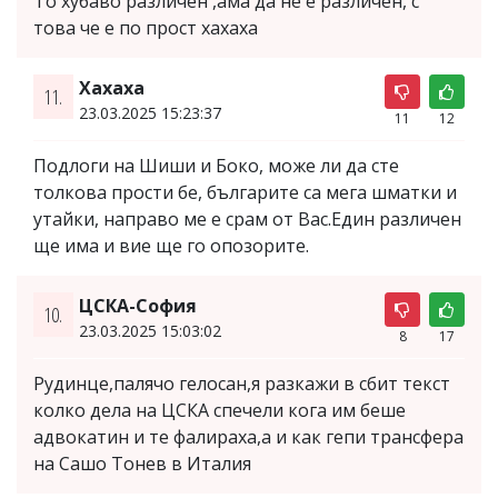
То хубаво различен ,ама да не е различен, с
това че е по прост хахаха
Хахаха
11.
23.03.2025 15:23:37
11
12
Подлоги на Шиши и Боко, може ли да сте
толкова прости бе, българите са мега шматки и
утайки, направо ме е срам от Вас.Един различен
ще има и вие ще го опозорите.
ЦСКА-София
10.
23.03.2025 15:03:02
8
17
Рудинце,палячо гелосан,я разкажи в сбит текст
колко дела на ЦСКА спечели кога им беше
адвокатин и те фалираха,а и как гепи трансфера
на Сашо Тонев в Италия