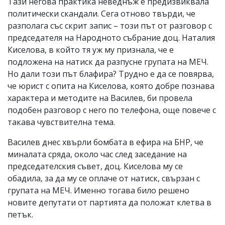
Тази негова практика неведнъж е предизвиквала
политически скандали. Сега отново твърди, че
разполага със скрит запис – този път от разговор с
председателя на Народното събрание доц. Наталия
Киселова, в който тя уж му признала, че е
подложена на натиск да разпусне групата на МЕЧ.
Но дали този път блафира? Трудно е да се повярва,
че юрист с опита на Киселова, която добре познава
характера и методите на Василев, би провела
подобен разговор с него по телефона, още повече с
такава чувствителна тема.
Василев днес хвърли бомбата в ефира на БНР, че
миналата сряда, около час след заседание на
председателския съвет, доц. Киселова му се
обадила, за да му се оплаче от натиск, свързан с
групата на МЕЧ. Именно тогава било решено
новите депутати от партията да положат клетва в
петък.