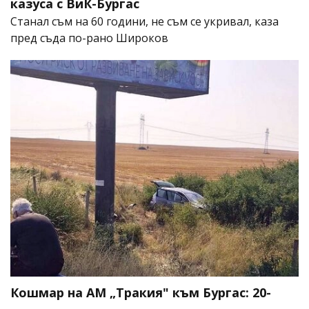
казуса с ВиК-Бургас
Станал съм на 60 години, не съм се укривал, каза
пред съда по-рано Широков
Кошмар на АМ „Тракия" към Бургас: 20-