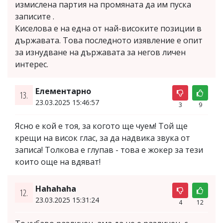
измислена партия на промяната да им пуска
записите .
Киселова е на една от най-високите позиции в
държавата. Това последното изявление е опит
за изнудване на държавата за негов личен
интерес.
Елементарно
13.
23.03.2025 15:46:57
3
9
Ясно е кой е тоя, за когото ще чуем! Той ще
крещи на висок глас, за да надвика звука от
записа! Толкова е глупав - това е жокер за тези
които още на вдяват!
Hahahaha
12.
23.03.2025 15:31:24
4
12