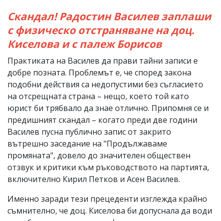
Скандал! Радостин Василев заплаши
с физическо отстраняване на доц.
Киселова и с палеж Борисов
Практиката на Василев да прави тайни записи е
добре позната. Проблемът е, че според закона
подобни действия са недопустими без съгласието
на отсрещната страна – нещо, което той като
юрист би трябвало да знае отлично. Припомня се и
предишният скандал – когато преди две години
Василев пусна публично запис от закрито
вътрешно заседание на "Продължаваме
промяната", довело до значителен обществен
отзвук и критики към ръководството на партията,
включително Кирил Петков и Асен Василев.
Именно заради тези прецеденти изглежда крайно
съмнително, че доц. Киселова би допуснала да води