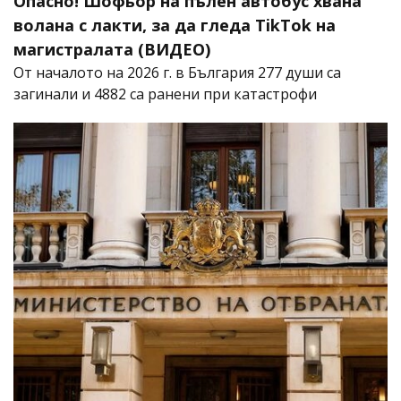
Опасно! Шофьор на пълен автобус хвана
волана с лакти, за да гледа TikTok на
магистралата (ВИДЕО)
От началото на 2026 г. в България 277 души са
загинали и 4882 са ранени при катастрофи