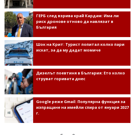
ГЕРБ след взрива край Кардам: Има ли
риск дронове отново да навлязат в
България
Шок на Крит: Турист попитал колко пари
искат, за да му дадат момиче
Дизелът поевтиня в България: Ето колко
струват горивата днес
Google реже Gmail: Популярна функция за
изпращане на имейли спира от януари 2027
г.