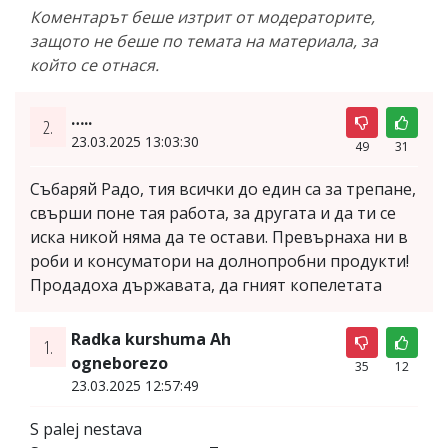
Коментарът беше изтрит от модераторите,
защото не беше по темата на материала, за
който се отнася.
…..
2.
23.03.2025 13:03:30
49
31
Събаряй Радо, тия всички до един са за трепане,
свърши поне тая работа, за другата и да ти се
иска никой няма да те остави. Превърнаха ни в
роби и консуматори на долнопробни продукти!
Продадоха държавата, да гният копелетата
Radka kurshuma Ah
1.
ogneborezo
35
12
23.03.2025 12:57:49
S palej nestava