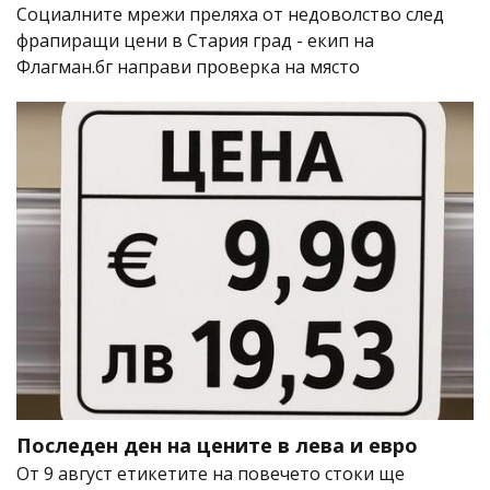
Социалните мрежи преляха от недоволство след
фрапиращи цени в Стария град - екип на
Флагман.бг направи проверка на място
Последен ден на цените в лева и евро
От 9 август етикетите на повечето стоки ще