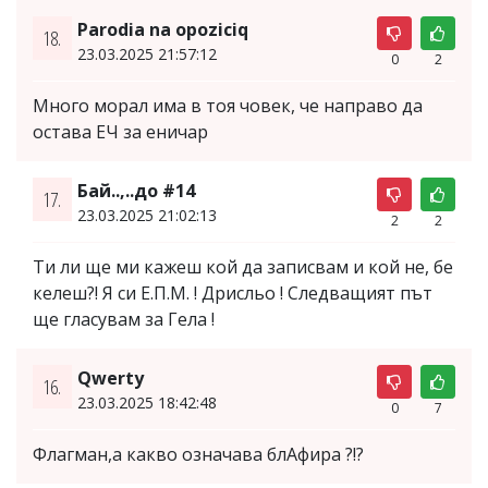
Parodia na opoziciq
18.
23.03.2025 21:57:12
0
2
Много морал има в тоя човек, че направо да
остава ЕЧ за еничар
Бай..,..до #14
17.
23.03.2025 21:02:13
2
2
Ти ли ще ми кажеш кой да записвам и кой не, бе
келеш?! Я си Е.П.М. ! Дрисльо ! Следващият път
ще гласувам за Гела !
Qwerty
16.
23.03.2025 18:42:48
0
7
Флагман,а какво означава блАфира ?!?