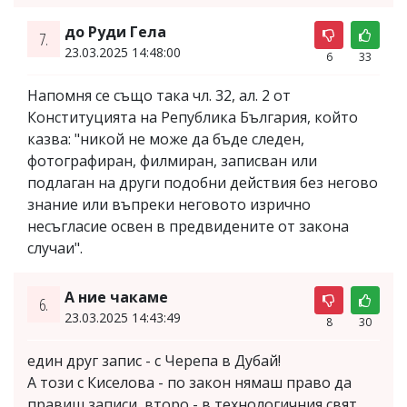
до Руди Гела
7.
23.03.2025 14:48:00
6
33
Напомня се също така чл. 32, ал. 2 от
Конституцията на Република България, който
казва: "никой не може да бъде следен,
фотографиран, филмиран, записван или
подлаган на други подобни действия без негово
знание или въпреки неговото изрично
несъгласие освен в предвидените от закона
случаи".
А ние чакаме
6.
23.03.2025 14:43:49
8
30
един друг запис - с Черепа в Дубай!
А този с Киселова - по закон нямаш право да
правиш записи, второ - в технологичния свят