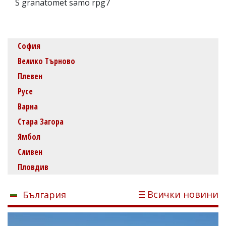
S granatomet samo rpg7
София
Велико Търново
Плевен
Русе
Варна
Стара Загора
Ямбол
Сливен
Пловдив
Всички новини
България