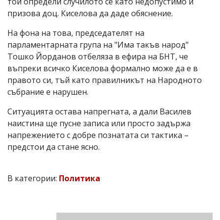
той определи случилото се като недопустимо и
призова доц. Киселова да даде обяснение.
На фона на това, председателят на
парламентарната група на "Има такъв народ"
Тошко Йорданов отбеляза в ефира на БНТ, че
въпреки всичко Киселова формално може да е в
правото си, тъй като правилникът на Народното
събрание е нарушен.
Ситуацията остава напрегната, а дали Василев
наистина ще пусне записа или просто задържа
напрежението с добре познатата си тактика –
предстои да стане ясно.
В категории:
Политика