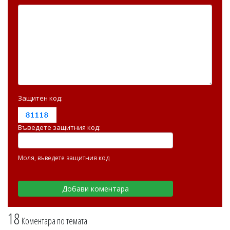
Защитен код:
Въведете защитния код:
Моля, въведете защитния код
18
Коментара по темата