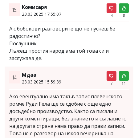
Комисаря
15.
23.03.2025 17:55:07
4
8
A с бобокови разговорите що не пуснеш бе
радостинчо?
Послушник.
Лъжеш простия народ ама той това си и
заслужава де.
Мдаа
14.
23.03.2025 15:59:39
7
11
Ако евентуално има такъв запис плевенското
ромче Руди Гела ще се сдобие с още едно
досъдебно производство. Както са писали и
други коментиращи, без знанието и съгласието
на другата страна няма право да прави записи.
Това не е разговор на някоя вечеринка на