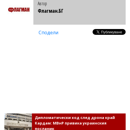
Автор
Флагман.БГ
Сподели
Дипломатически ход след дрона край
Кардам: МВнР привика украинския
посланик