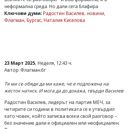
неформална среда. Но дали сега блафира
Коментарите
под
Ключови думи:
Радостин Василев
,
новини
,
статиите
Флагман
,
Бургас
,
Наталия Киселова
се
въвеждат
от
читателите
и
редакцията
не
носи
23 Март 2025
, Неделя, 12:43 ч.
отговорност
за
Автор: Флагман.бг
тях!
Ако
Тя ми се обяди да ми каже, че е подложена на
откриете
обиден
жесток натиск. И мога да до докажа, твърди Василев
за
вас
Радостин Василев, лидерът на партия МЕЧ, за
коментар,
четирите си години в политиката се е утвърдил
моля
сигнализирайте
като човек, който записва всеки свой разговор –
ни!
без значение дали е официален или неофициален.