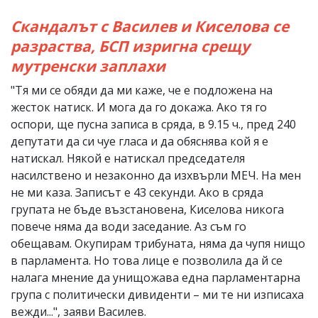
Скандалът с Василев и Киселова се
разраства, БСП изригна срещу
мутренски заплахи
"Тя ми се обяди да ми каже, че е подложена на
жесток натиск. И мога да го докажа. Ако тя го
оспори, ще пусна записа в сряда, в 9.15 ч., пред 240
депутати да си чуе гласа и да обяснява кой я е
натискал. Някой е натискал председателя
насилствено и незаконно да изхвърли МЕЧ. На мен
не ми каза. Записът е 43 секунди. Ако в сряда
групата не бъде възстановена, Киселова никога
повече няма да води заседание. Аз съм го
обещавам. Окупирам трибуната, няма да чупя нищо
в парламента. Но това лице е позволила да й се
налага мнение да унищожава една парламентарна
група с политически дивиденти – ми те ни изписаха
вежди...", заяви Василев.