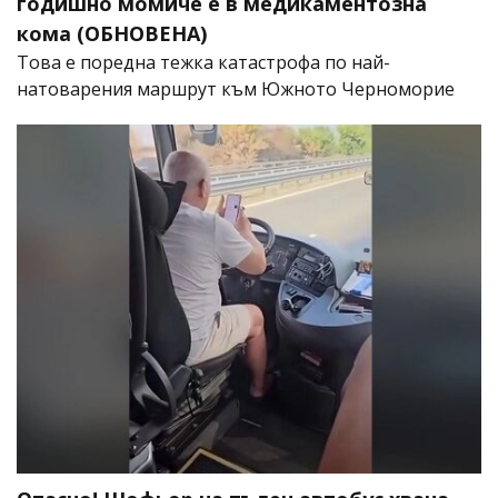
годишно момиче е в медикаментозна
кома (ОБНОВЕНА)
Това е поредна тежка катастрофа по най-
натоварения маршрут към Южното Черноморие