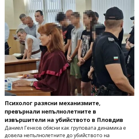
Психолог разясни механизмите,
превърнали непълнолетните в
извършители на убийството в Пловдив
Даниел Генков обясни как груповата динамика е
довела непълнолетните до убийството на