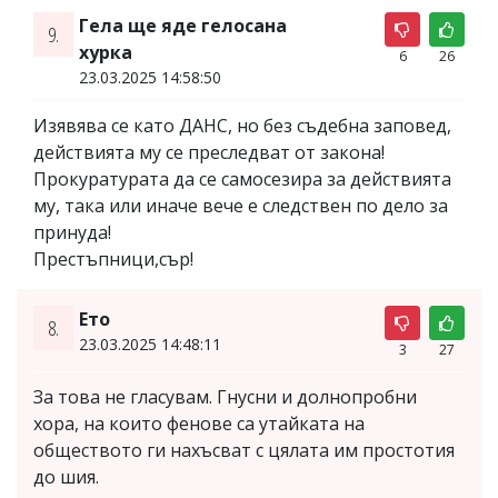
Гела ще яде гелосана
9.
хурка
6
26
23.03.2025 14:58:50
Изявява се като ДАНС, но без съдебна заповед,
действията му се преследват от закона!
Прокуратурата да се самосезира за действията
му, така или иначе вече е следствен по дело за
принуда!
Престъпници,сър!
Ето
8.
23.03.2025 14:48:11
3
27
За това не гласувам. Гнусни и долнопробни
хора, на които фенове са утайката на
обществото ги нахъсват с цялата им простотия
до шия.