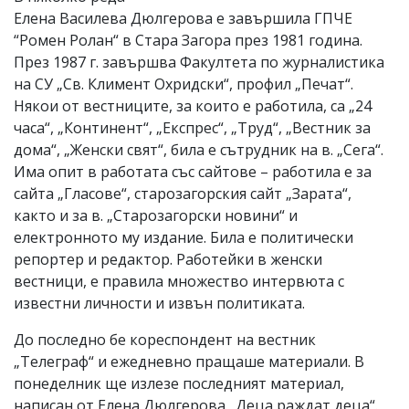
Елена Василева Дюлгерова е завършила ГПЧЕ
“Ромен Ролан“ в Стара Загора през 1981 година.
През 1987 г. завършва Факултета по журналистика
на СУ „Св. Климент Охридски“, профил „Печат“.
Някои от вестниците, за които е работила, са „24
часа“, „Континент“, „Експрес“, „Труд“, „Вестник за
дома“, „Женски свят“, била е сътрудник на в. „Сега“.
Има опит в работата със сайтове – работила е за
сайта „Гласове“, старозагорския сайт „Зарата“,
както и за в. „Старозагорски новини“ и
електронното му издание. Била е политически
репортер и редактор. Работейки в женски
вестници, е правила множество интервюта с
известни личности и извън политиката.
До последно бе кореспондент на вестник
„Телеграф“ и ежедневно пращаше материали. В
понеделник ще излезе последният материал,
написан от Елена Дюлгерова „Деца раждат деца“.