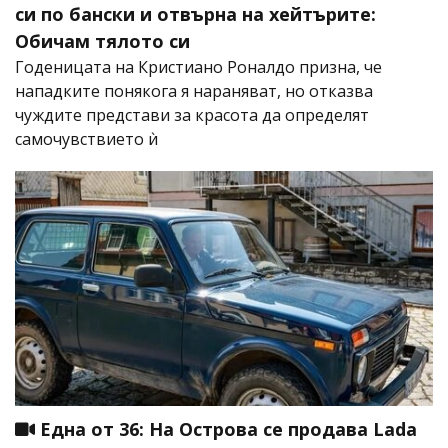
си по бански и отвърна на хейтърите:
Обичам тялото си
Годеницата на Кристиано Роналдо призна, че
нападките понякога я нараняват, но отказва
чуждите представи за красота да определят
самочувствието ѝ
Една от 36: На Острова се продава Lada