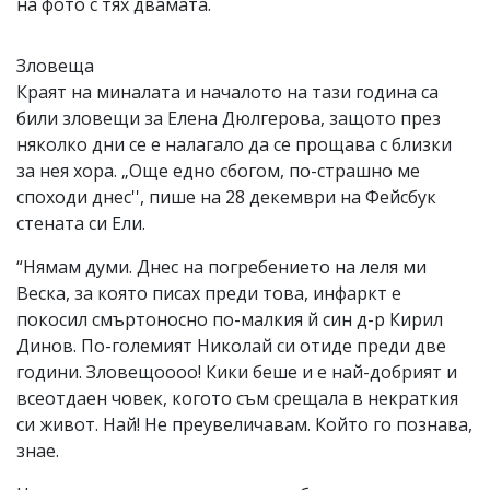
на фото с тях двамата.
Зловеща
Краят на миналата и началото на тази година са
били зловещи за Елена Дюлгерова, защото през
няколко дни се е налагало да се прощава с близки
за нея хора. „Още едно сбогом, по-страшно ме
споходи днес'', пише на 28 декември на Фейсбук
стената си Ели.
“Нямам думи. Днес на погребението на леля ми
Веска, за която писах преди това, инфаркт е
покосил смъртоносно по-малкия й син д-р Кирил
Динов. По-големият Николай си отиде преди две
години. Зловещоооо! Кики беше и е най-добрият и
всеотдаен човек, когото съм срещала в некраткия
си живот. Най! Не преувеличавам. Който го познава,
знае.