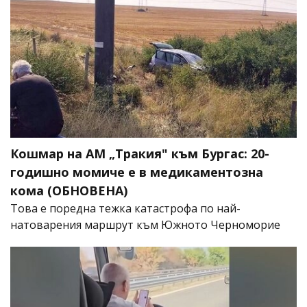
Кошмар на АМ „Тракия" към Бургас: 20-
годишно момиче е в медикаментозна
кома (ОБНОВЕНА)
Това е поредна тежка катастрофа по най-
натоварения маршрут към Южното Черноморие