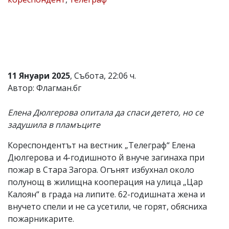
Коментарите
под
статиите
се
въвеждат
от
читателите
11 Януари 2025
, Събота, 22:06 ч.
и
редакцията
Автор: Флагман.бг
не
носи
Елена Дюлгерова опитала да спаси детето, но се
отговорност
за
задушила в пламъците
тях!
Ако
Кореспондентът на вестник „Телеграф“ Елена
откриете
Дюлгерова и 4-годишното й внуче загинаха при
обиден
за
пожар в Стара Загора. Огънят избухнал около
вас
полунощ в жилищна кооперация на улица „Цар
коментар,
Калоян“ в града на липите. 62-годишната жена и
моля
сигнализирайте
внучето спели и не са усетили, че горят, обясниха
ни!
пожарникарите.