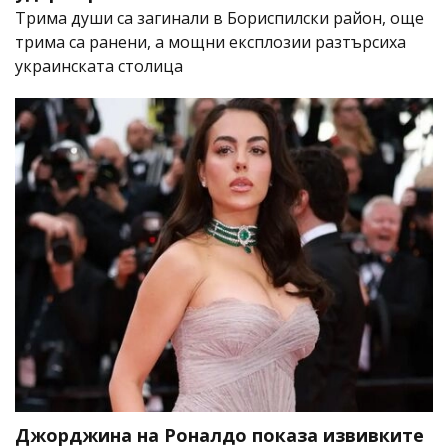
Трима души са загинали в Бориспилски район, още
трима са ранени, а мощни експлозии разтърсиха
украинската столица
Джорджина на Роналдо показа извивките