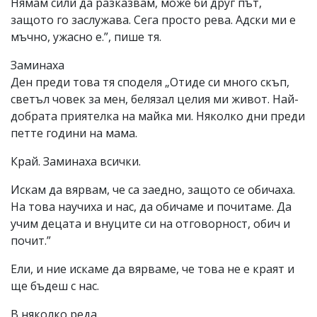
Нямам сили да разказвам, може би друг път,
защото го заслужава. Сега просто рева. Адски ми е
мъчно, ужасно е.”, пише тя.
Заминаха
Ден преди това тя споделя „Отиде си много скъп,
светъл човек за мен, белязал целия ми живот. Най-
добрата приятелка на майка ми. Няколко дни преди
петте години на мама.
Край. Заминаха всички.
Искам да вярвам, че са заедно, защото се обичаха.
На това научиха и нас, да обичаме и почитаме. Да
учим децата и внуците си на отговорност, обич и
почит.”
Ели, и ние искаме да вярваме, че това не е краят и
ще бъдеш с нас.
В няколко реда