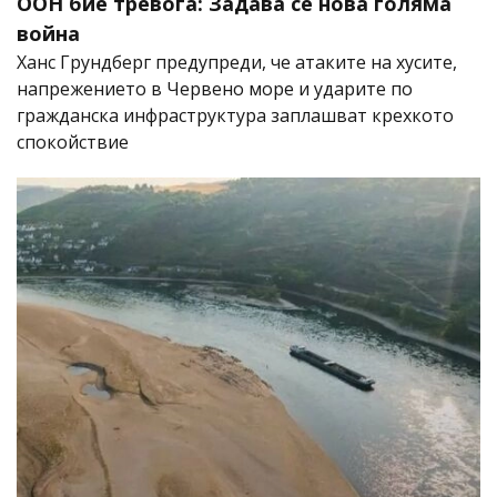
ООН бие тревога: Задава се нова голяма
война
Ханс Грундберг предупреди, че атаките на хусите,
напрежението в Червено море и ударите по
гражданска инфраструктура заплашват крехкото
спокойствие