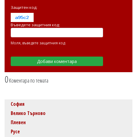
Защитен код:
Въведете защитния код:
Моля, въведете защитния код
0
Коментара по темата
София
Велико Търново
Плевен
Русе