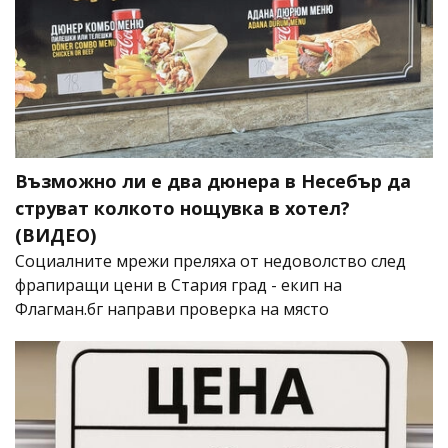
Възможно ли е два дюнера в Несебър да
струват колкото нощувка в хотел?
(ВИДЕО)
Социалните мрежи преляха от недоволство след
фрапиращи цени в Стария град - екип на
Флагман.бг направи проверка на място