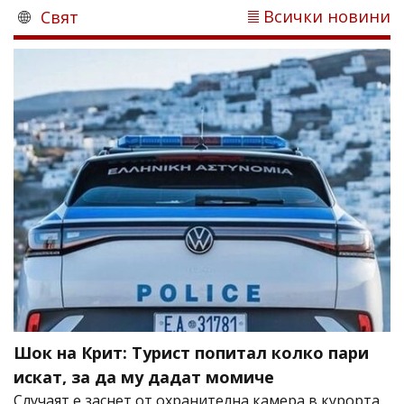
Всички новини
Свят
Шок на Крит: Турист попитал колко пари
искат, за да му дадат момиче
Случаят е заснет от охранителна камера в курорта