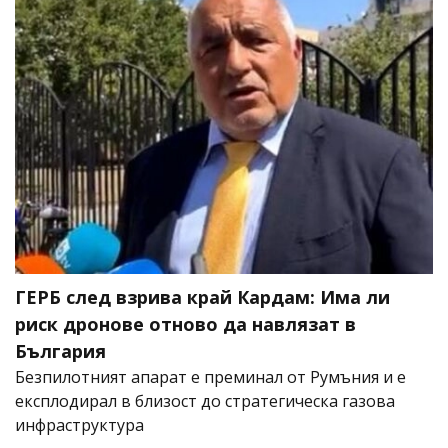
ГЕРБ след взрива край Кардам: Има ли
риск дронове отново да навлязат в
България
Безпилотният апарат е преминал от Румъния и е
експлодирал в близост до стратегическа газова
инфраструктура