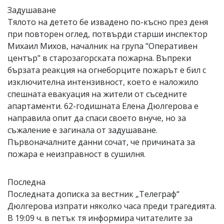
Задушаване
Тялото на детето бе извадено по-късно през деня
при повторен оглед, потвърди старши инспектор
Михаил Михов, началник на група "Оперативен
център" в старозагорската пожарна. Въпреки
бързата реакция на огнеборците пожарът е бил с
изключителна интензивност, което е наложило
спешната евакуация на жители от съседните
апартаменти. 62-годишната Елена Дюлгерова е
направила опит да спаси своето внуче, но за
съжаление е загинала от задушаване.
Първоначалните данни сочат, че причината за
пожара е неизправност в сушилня.
Последна
Последната дописка за вестник „Телеграф“
Дюлгерова изпрати няколко часа преди трагедията.
В 19:09 ч. в петък тя информира читателите за