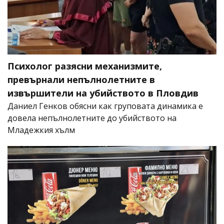
Психолог разясни механизмите,
превърнали непълнолетните в
извършители на убийството в Пловдив
Даниел Генков обясни как груповата динамика е
довела непълнолетните до убийството на
Младежкия хълм