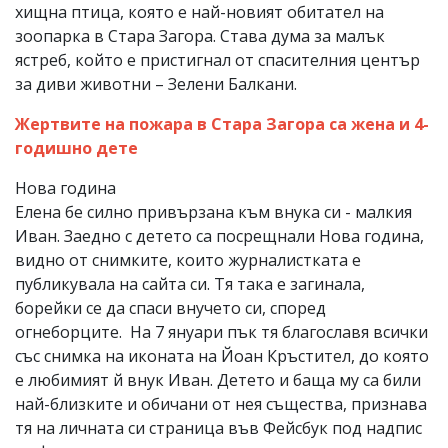
хищна птица, която е най-новият обитател на
зоопарка в Стара Загора. Става дума за малък
ястреб, който е пристигнал от спасителния център
за диви животни – Зелени Балкани.
Жертвите на пожара в Стара Загора са жена и 4-
годишно дете
Нова година
Елена бе силно привързана към внука си - малкия
Иван. Заедно с детето са посрещнали Нова година,
видно от снимките, които журналистката е
публикувала на сайта си. Тя така е загинала,
борейки се да спаси внучето си, според
огнеборците. На 7 януари пък тя благославя всички
със снимка на иконата на Йоан Кръстител, до която
е любимият й внук Иван. Детето и баща му са били
най-близките и обичани от нея същества, признава
тя на личната си страница във Фейсбук под надпис