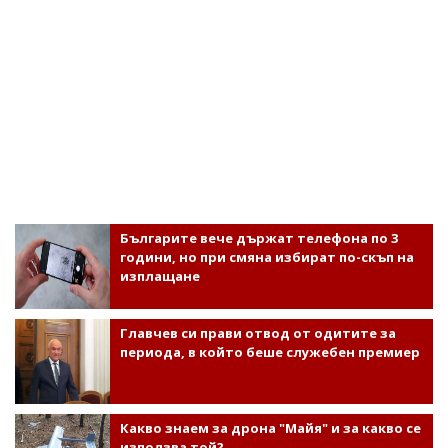
Българите вече държат телефона по 3
години, но при смяна избират по-скъп на
изплащане
Главчев си прави отвод от одитите за
периода, в който беше служебен премиер
Какво знаем за дрона "Майя" и за какво се
използва той?