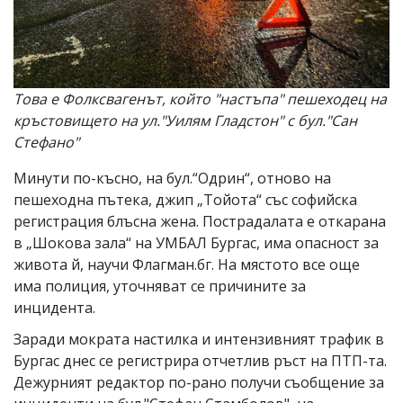
Това е Фолксвагенът, който "настъпа" пешеходец на
кръстовището на ул."Уилям Гладстон" с бул."Сан
Стефано"
Минути по-късно, на бул.“Одрин“, отново на
пешеходна пътека, джип „Тойота“ със софийска
регистрация блъсна жена. Пострадалата е откарана
в „Шокова зала“ на УМБАЛ Бургас, има опасност за
живота й, научи Флагман.бг. На мястото все още
има полиция, уточняват се причините за
инцидента.
Заради мократа настилка и интензивният трафик в
Бургас днес се регистрира отчетлив ръст на ПТП-та.
Дежурният редактор по-рано получи съобщение за