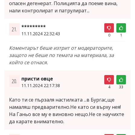
опасен дегенерат. Полицията да поеме вина,
нали контролират и патрулират...
*********
21.
11.11.2024 22:32:43
0
1
Коментарът беше изтрит от модераторите,
защото не беше по темата на материала, за
който се отнася.
присти овце
20.
11.11.2024 22:17:38
4
33
Като ти се пързаля настилката ...в Бургас,ще
намаляш предварително.Не като си върху нея!
На Ганьо все му е виновно нещо.Не се научихте
да карате внимателно.