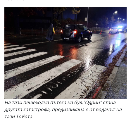
На тази пешеходна пътека на бул."Одрин" стана
другата катастрофа, предизвикана е от водачът на
тази Тойота