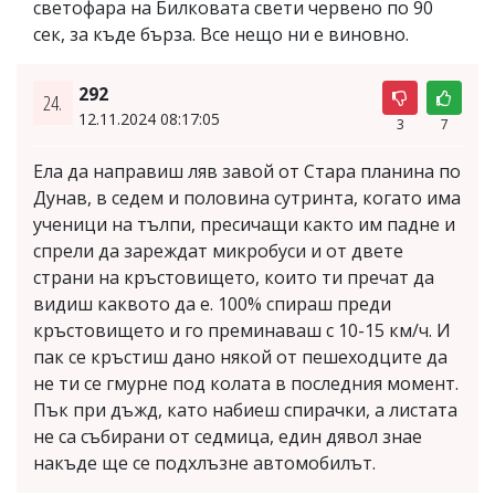
светофара на Билковата свети червено по 90
сек, за къде бърза. Все нещо ни е виновно.
292
24.
12.11.2024 08:17:05
3
7
Ела да направиш ляв завой от Стара планина по
Дунав, в седем и половина сутринта, когато има
ученици на тълпи, пресичащи както им падне и
спрели да зареждат микробуси и от двете
страни на кръстовището, които ти пречат да
видиш каквото да е. 100% спираш преди
кръстовището и го преминаваш с 10-15 км/ч. И
пак се кръстиш дано някой от пешеходците да
не ти се гмурне под колата в последния момент.
Пък при дъжд, като набиеш спирачки, а листата
не са събирани от седмица, един дявол знае
накъде ще се подхлъзне автомобилът.