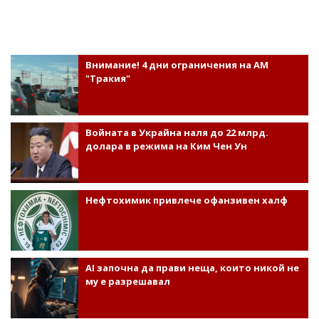
Внимание! 4 дни ограничения на АМ
"Тракия"
Войната в Украйна наля до 22 млрд.
долара в режима на Ким Чен Ун
Нефтохимик привлече офанзивен халф
AI започна да прави неща, които никой не
му е разрешавал