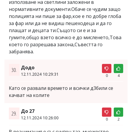
използване на светлини заложени в
нормативните документи.Обаче се чудим защо
полицията ни пише за фар,кое е по добре глоба
за фар или да не видиш пешеходеца и да го
плащат и децата ти.Същото си е и за
гумите,общо взето всичко е до мисленето,Това
което го разрешава закона,Съвестта го
забранява.
Додо
30.
12.11.2024 10:29:31
0
4
Като се развали времето и всички д3били се
качват на колите
До 27
29.
12.11.2024 10:26:00
0
2
В реанимация е със счупен таз, множество