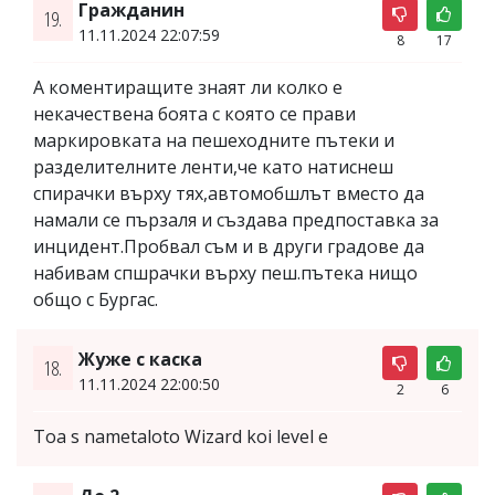
Гражданин
19.
11.11.2024 22:07:59
8
17
А коментиращите знаят ли колко е
некачествена боята с която се прави
маркировката на пешеходните пътеки и
разделителните ленти,че като натиснеш
спирачки върху тях,автомобшлът вместо да
намали се пързаля и създава предпоставка за
инцидент.Пробвал съм и в други градове да
набивам спшрачки върху пеш.пътека нищо
общо с Бургас.
Жуже с каска
18.
11.11.2024 22:00:50
2
6
Toa s nametaloto Wizard koi level e