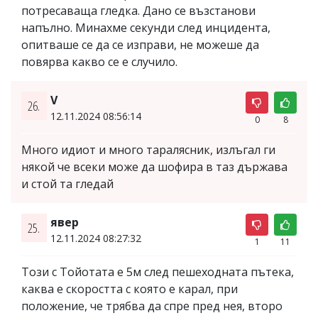
потресаваща гледка. Дано се възстанови
напълно. Минахме секунди след инцидента,
опитваше се да се изправи, не можеше да
повярва какво се е случило.
V
26.
12.11.2024 08:56:14
0
8
Много идиот и много таралясник, излъгал ги
някой че всеки може да шофира в таз държава
и стой та гледай
явер
25.
12.11.2024 08:27:32
1
11
Този с Тойотата е 5м след пешеходната пътека,
каква е скоростта с която е карал, при
положение, че трябва да спре пред нея, второ