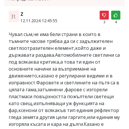
Z
31.
12.11.2024 12:45:55
3
4
Чувал съм,че има бели страни в които в
тъмните часове трябва да си с задължителен
светлоотразителен елемент,който даже и
държавата раздава.Автомобилните светлини са
под всякаква критика,а това ти един от
основните начини за възприемане на
движението,казано е регулирани видими и в
изправност.Фаровете и светлините на пътя са в
цялата гама,затъмнени ,фарове с изгорели
пластмаси повърхността пожълтели светещи
като свещ,изпълняващи уж функцията на
фар,ксенони от всякакъв тип единия рефлектор
гледа земята другия цели гаргите,или единия му
изгоряла късата и кара на дълги.Казано е