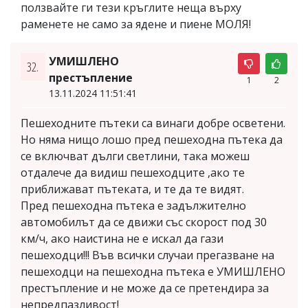
ползвайте ги тези кръглите неща върху
раменете не само за ядене и пиене МОЛЯ!
УМИШЛЕНО
32.
престъпление
1
2
13.11.2024 11:51:41
Пешеходните пътеки са винаги добре осветени.
Но няма нищо лошо пред пешеходна пътека да
се включват дълги светлини, така можеш
отдалече да видиш пешеходците ,ако те
приближават пътеката, и те да те видят.
Пред пешеходна пътека е задължително
автомобилът да се движи със скорост под 30
км/ч, ако наистина не е искал да гази
пешеходци!!! Във всички случаи прегазване на
пешеходци на пешеходна пътека е УМИШЛЕНО
престъпление и не може да се претендира за
непредпазливост!