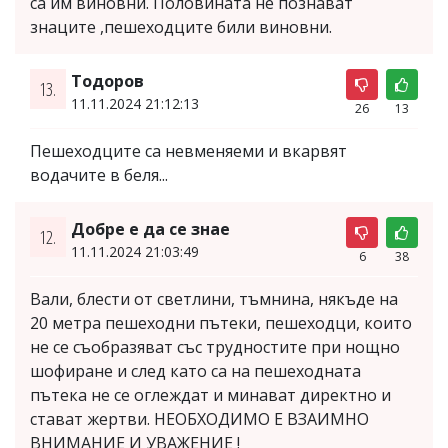
са им виновни. Половината не познават
знаците ,пешеходците били виновни.
Тодоров
13.
11.11.2024 21:12:13
26
13
Пешеходците са невменяеми и вкарвят
водачите в беля...
Добре е да се знае
12.
11.11.2024 21:03:49
6
38
Вали, блести от светлини, тъмнина, някъде на
20 метра пешеходни пътеки, пешеходци, които
не се съобразяват със трудностите при нощно
шофиране и след като са на пешеходната
пътека не се оглеждат и минават директно и
стават жертви. НЕОБХОДИМО Е ВЗАИМНО
ВНИМАНИЕ И УВАЖЕНИЕ !