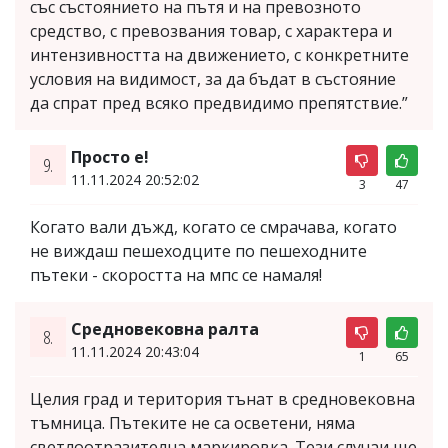
със състоянието на пътя и на превозното
средство, с превозвания товар, с характера и
интензивността на движението, с конкретните
условия на видимост, за да бъдат в състояние
да спрат пред всяко предвидимо препятствие.”
Просто е!
9.
11.11.2024 20:52:02
3
47
Когато вали дъжд, когато се смрачава, когато
не виждаш пешеходците по пешеходните
пътеки - скоростта на мпс се намаля!
Средновековна ралта
8.
11.11.2024 20:43:04
1
65
Целия град и територия тънат в средновековна
тъмница. Пътеките не са осветени, няма
светлоотразителна маркировка. Тези случаи ще