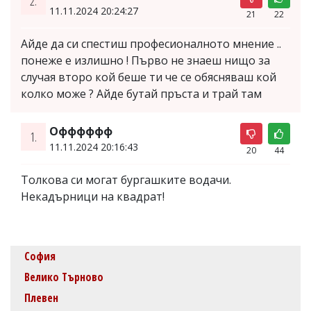
2.
11.11.2024 20:24:27
21
22
Айде да си спестиш професионалното мнение ..
понеже е излишно ! Първо не знаеш нищо за
случая второ кой беше ти че се обясняваш кой
колко може ? Айде бутай пръста и трай там
Офффффф
1.
11.11.2024 20:16:43
20
44
Толкова си могат бургашките водачи.
Некадърници на квадрат!
София
Велико Търново
Плевен