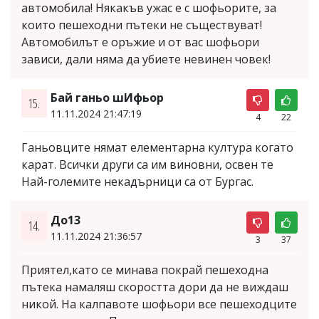
автомобила! Някакъв ужас е с шофьорите, за
които пешеходни пътеки не съществуват!
Автомобилът е оръжие и от вас шофьори
зависи, дали няма да убиете невинен човек!
Бай ганьо шИфьор
15.
11.11.2024 21:47:19
4
22
Ганьовците нямат елементарна култура когато
карат. Всички други са им виновни, освен те
Най-големите некадърници са от Бургас.
До13
14.
11.11.2024 21:36:57
3
37
Приятел,като се минава покрай пешеходна
пътека намаляш скоростта дори да не виждаш
никой. На калпавоте шофьори все пешеходците