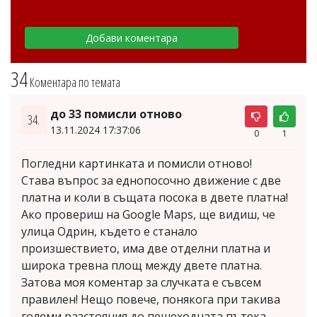
34
Коментара по темата
до 33 помисли отново
34.
13.11.2024 17:37:06
0
1
Погледни картинката и помисли отново!
Става въпрос за еднопосочно движение с две
платна и коли в същата посока в двете платна!
Ако провериш на Google Maps, ще видиш, че
улица Одрин, където е станало
произшествието, има две отделни платна и
широка тревна площ между двете платна.
Затова моя коментар за случката е съвсем
правилен! Нещо повече, понякога при такива
големи разстояния до пешеходната пътека,