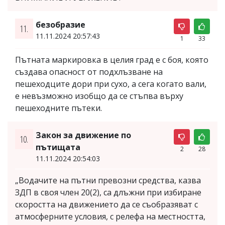
безобразие
11.
11.11.2024 20:57:43
1
33
Пътната маркировка в целия град е с боя, която
създава опасност от подхлъзване на
пешеходците дори при сухо, а сега когато вали,
е невъзможно изобщо да се стъпва върху
пешеходните пътеки.
Закон за движение по
10.
пътищата
2
28
11.11.2024 20:54:03
„Водачите на пътни превозни средства, казва
ЗДП в своя член 20(2), са длъжни при избиране
скоростта на движението да се съобразяват с
атмосферните условия, с релефа на местността,