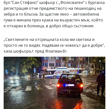
бул."Сан Стефано" шофьор с „Фолксваген“ с бургаска
регистрация отне предимството на пешеходец на
зебра и го блъсна. За щастие леко – автомобилна
гума е минала през крака на възрастен мъж, който
е откаран в болница, в добро общо състояние.
„Светлините на отсрещната кола ми светиха и
просто не го видях. Надявам се човекът да е добре“,
каза шофьорът пред Флагман.бг.