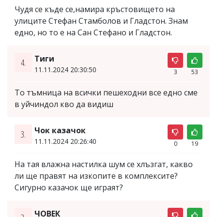
Чудя се къде се,намира кръстовището на
улиците Стефан Стамболов и Гладстон. Знам
едно, но то е на Сан Стефано и Гладстон.
Тиги
4.
11.11.2024 20:30:50
3
53
То тъмница на всички пешеходни все едно сме
в уйчиндол кво да видиш
Чок казачок
3.
11.11.2024 20:26:40
0
19
На тая влажна настилка шум се хлъзгат, какво
ли ще правят на изкопите в комплексите?
Сигурно казачок ще играят?
ЧОВЕК