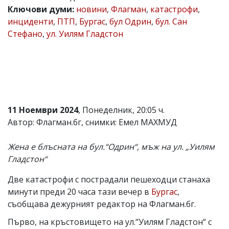
Ключови думи:
новини
,
Флагман
,
катастрофи
,
Коментарите
инциденти
,
ПТП
,
Бургас
,
бул Одрин
,
бул. Сан
под
статиите
Стефано
,
ул. Уилям Гладстон
се
въвеждат
от
читателите
и
редакцията
не
носи
11 Ноември 2024
, Понеделник, 20:05 ч.
отговорност
Автор: Флагман.бг, снимки: Емел МАХМУД
за
тях!
Ако
Жена е блъсната на бул.“Одрин“, мъж на ул. „Уилям
откриете
Гладстон“
обиден
за
вас
Две катастрофи с пострадали пешеходци станаха
коментар,
минути преди 20 часа тази вечер в
Бургас
,
моля
съобщава дежурният редактор на Флагман.бг.
сигнализирайте
ни!
Първо, на кръстовището на ул.“Уилям Гладстон“ с