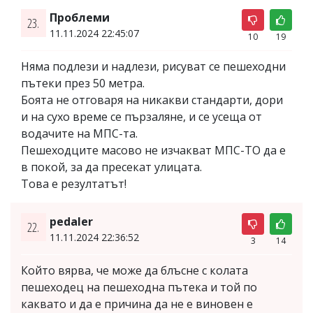
Проблеми
23.
11.11.2024 22:45:07
10
19
Няма подлези и надлези, рисуват се пешеходни
пътеки през 50 метра.
Боята не отговаря на никакви стандарти, дори
и на сухо време се пързаляне, и се усеща от
водачите на МПС-та.
Пешеходците масово не изчакват МПС-ТО да е
в покой, за да пресекат улицата.
Това е резултатът!
pedaler
22.
11.11.2024 22:36:52
3
14
Който вярва, че може да блъсне с колата
пешеходец на пешеходна пътека и той по
каквато и да е причина да не е виновен е