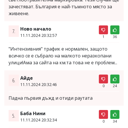
зачестяват. България е най-тъмното място за
живеене.
Ново начало
7.
11.11.2024 20:32:57
1
36
"Интензивния" трафик е нормален, защото
всичко се е събрало на малкото неразкопани
улици!Ама за сайта на км.та това не е проблем...
Айде
6.
11.11.2024 20:32:46
0
24
Падна първия дъжд и отиди раутата
Баба Нини
5.
11.11.2024 20:32:34
0
34