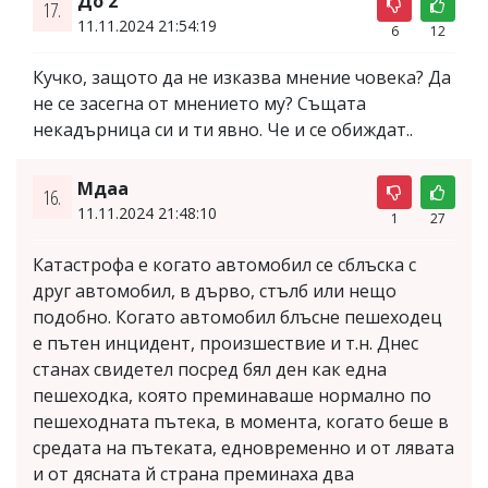
До 2
17.
11.11.2024 21:54:19
6
12
Кучко, защото да не изказва мнение човека? Да
не се засегна от мнението му? Същата
некадърница си и ти явно. Че и се обиждат..
Мдаа
16.
11.11.2024 21:48:10
1
27
Катастрофа е когато автомобил се сблъска с
друг автомобил, в дърво, стълб или нещо
подобно. Когато автомобил блъсне пешеходец
е пътен инцидент, произшествие и т.н. Днес
станах свидетел посред бял ден как една
пешеходка, която преминаваше нормално по
пешеходната пътека, в момента, когато беше в
средата на пътеката, едновременно и от лявата
и от дясната й страна преминаха два