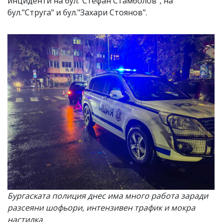
инциденти на бул."Стефан Стамболов", на
бул."Струга" и бул."Захари Стоянов".
Бургаската полиция днес има много работа заради
разсеяни шофьори, интензивен трафик и мокра
настилка