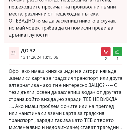
пешеходците пресичат на произволни тъмни
места, различни от пешеходна пътека.
ОЧЕВАДНО няма да заслепиш никого в случая,
но май човек трябва да си помисли преди да
дрънка глупости!
ДО 32
33.
13.11.2024 13:15:06
2
1
Офф.. ако имаш книжка ,иди и я изгори някъде
,вземи си карта за градския транспорт или друга
алтернатива - ако ти е интересно ЗАЩО? ---- С
тези дълги ,освен да заслепиш водач от другата
страна,който вижда ,но заради ТЕБ НЕ ВИЖДА
...... Ако имаш проблем с очите иди на преглед
или наистина си вземи карта за градския
транспорт , заради такива като ТЕБ с твоето
мислене(явно и недовиждане) стават трагедии....