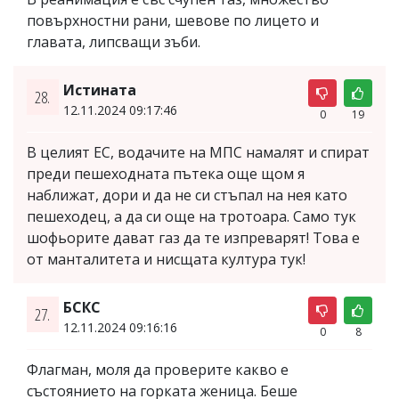
повърхностни рани, шевове по лицето и
главата, липсващи зъби.
Истината
28.
12.11.2024 09:17:46
0
19
В целият ЕС, водачите на МПС намалят и спират
преди пешеходната пътека още щом я
наближат, дори и да не си стъпал на нея като
пешеходец, а да си още на тротоара. Само тук
шофьорите дават газ да те изпреварят! Това е
от манталитета и нисщата култура тук!
БСКС
27.
12.11.2024 09:16:16
0
8
Флагман, моля да проверите какво е
състоянието на горката женица. Беше