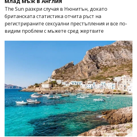
млад мъж в Англия
The Sun разкри случая в Нюнитън, докато
британската статистика отчита ръст на
регистрираните сексуални престъпления и все по-
видим проблем с мъжете сред жертвите