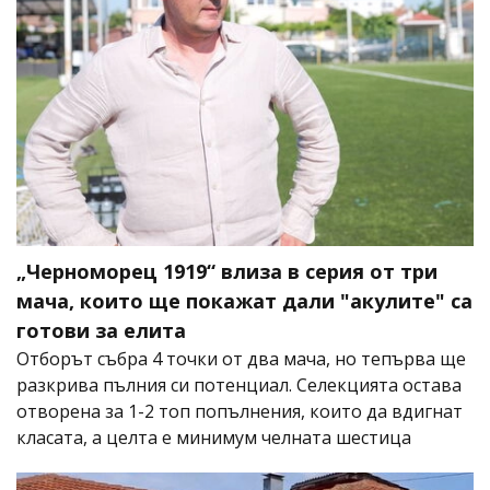
„Черноморец 1919“ влиза в серия от три
мача, които ще покажат дали "акулите" са
готови за елита
Отборът събра 4 точки от два мача, но тепърва ще
разкрива пълния си потенциал. Селекцията остава
отворена за 1-2 топ попълнения, които да вдигнат
класата, а целта е минимум челната шестица