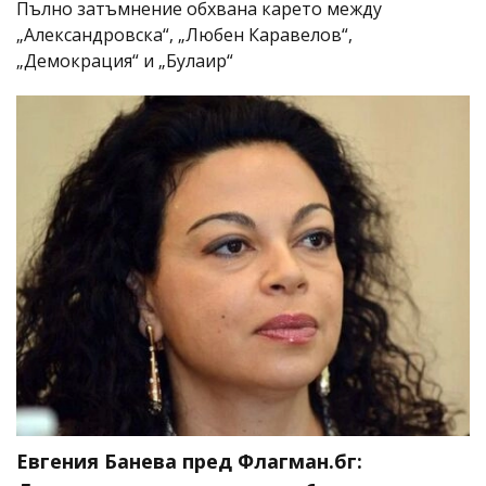
Пълно затъмнение обхвана карето между
„Александровска“, „Любен Каравелов“,
„Демокрация“ и „Булаир“
Евгения Банева пред Флагман.бг: