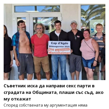
Съветник иска да направи секс парти в
сградата на Общината, плаши със съд, ако
му откажат
Според собствената му аргументация няма