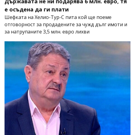
Държавата не ни подарява 6 млн. евро, тя
е осъдена да ги плати
Шефката на Хелио-Тур-С пита кой ще поеме
отговорност за продадените за чужд дълг имоти и
за натрупаните 3,5 млн. евро лихви