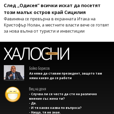
След „Одисея“ всички искат да посетят
този малък остров край Сицилия
Фавиняна се превърна в екранната Итака на
Кристофър Нолан, а местните власти вече се готвят
за нова вълна от туристи и инвестиции
Бойко Борисов
Аз няма да ставам президент, защото там
няма какво да се работи
Виц на деня
- Случва ли се често да сте на различно
мнение със жена ти?
- Да.
- И тя какво казва по въпроса?
- Нищо, тя не знае.