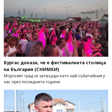
Бургас доказа, че е фестивалната столица
на България (СНИМКИ)
Морският град се затвърди като най-събитийния у
нас през последните години