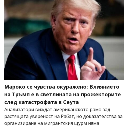
Мароко се чувства окуражено: Влиянието
на Тръмп е в светлината на прожекторите
след катастрофата в Сеута
Анализатори виждат американското рамо зад
растящата увереност на Рабат, но доказателства за
организиране на мигрантския щурм няма