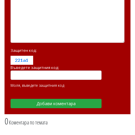
Защитен код:
Въведете защитния код:
Моля, въведете защитния код
0
Коментара по темата