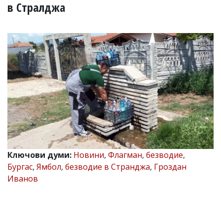
УКРАЙНА
в Стралджа
СПОРТ
РАЗСЛЕДВАНЕ
БИЗНЕС
ЮГ
Управители:
Веселин
Василев,
email:
v.vasilev@flagman.bg
Катя
Касабова,
еmail:
k.kassabova@flagman.bg
Ключови думи:
Новини
,
Флагман
,
безводие
,
Бургас
,
Ямбол
,
безводие в Странджа
,
Гроздан
Главен
Иванов
редактор:
Иван
Колев,
email:
office@flagman.bg