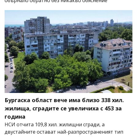
обърнало обратно без никакво обяснение
Бургаска област вече има близо 338 хил.
жилища, сградите се увеличиха с 453 за
година
НСИ отчита 109,8 хил. жилищни сгради, а
двустайните остават най-разпространеният тип