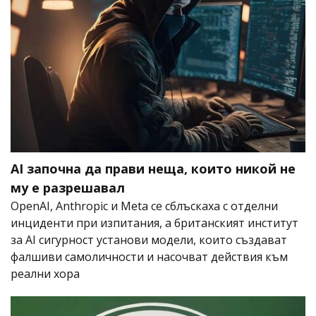
AI започна да прави неща, които никой не
му е разрешавал
OpenAI, Anthropic и Meta се сблъскаха с отделни
инциденти при изпитания, а британският институт
за AI сигурност установи модели, които създават
фалшиви самоличности и насочват действия към
реални хора