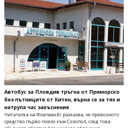
Автобус за Пловдив тръгна от Приморско
без пътниците от Китен, върна се за тях и
натрупа час закъснение
Читателка на Флагман.бг разказва, че превозното
средство първо поело към Созопол, след това