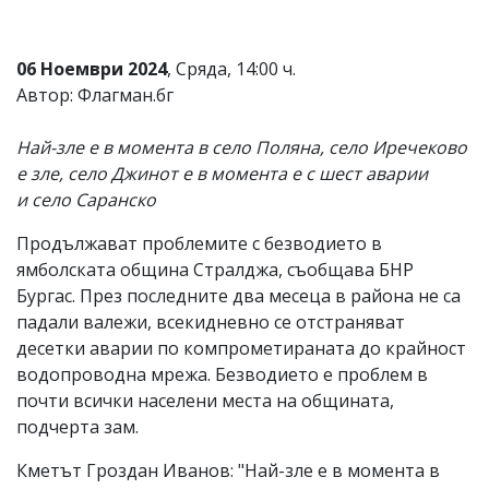
Коментарите
под
статиите
06 Ноември 2024
, Сряда, 14:00 ч.
се
Автор: Флагман.бг
въвеждат
от
читателите
Най-зле е в момента в село Поляна, село Иречеково
и
е зле, село Джинот е в момента е с шест аварии
редакцията
и село Саранско
не
носи
отговорност
Продължават проблемите с безводието в
за
ямболската община Стралджа, съобщава БНР
тях!
Бургас. През последните два месеца в района не са
Ако
откриете
падали валежи, всекидневно се отстраняват
обиден
десетки аварии по компрометираната до крайност
за
водопроводна мрежа. Безводието е проблем в
вас
коментар,
почти всички населени места на общината,
моля
подчерта зам.
сигнализирайте
ни!
Кметът Гроздан Иванов: "Най-зле е в момента в