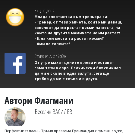
Виц на деня
Млада спортистка към треньора си:
- Тренер, от тези хапчета, които ми даваш,
започват да ми растат косми на места, на
които на другите момичета не им растат!
- Е, на кои места ти растат косми?
- Ами по топките!
Статус във фейсбук
От утре махат цените в лева и остават
само тези в евро. Психически бях свикнал
да ми е скъпо в една валута, сега ще
трябва да ми е скъпо и в друга.
Автори Флагмани
Веселин ВАСИЛЕВ
Перфектният план – Тръмп превзема Гренландия с гумени лодки,