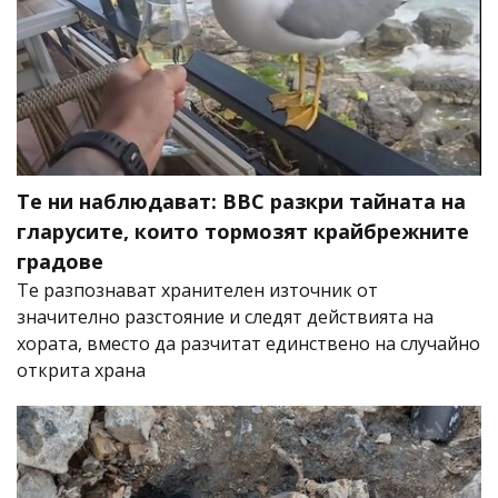
Те ни наблюдават: BBC разкри тайната на
гларусите, които тормозят крайбрежните
градове
Те разпознават хранителен източник от
значително разстояние и следят действията на
хората, вместо да разчитат единствено на случайно
открита храна