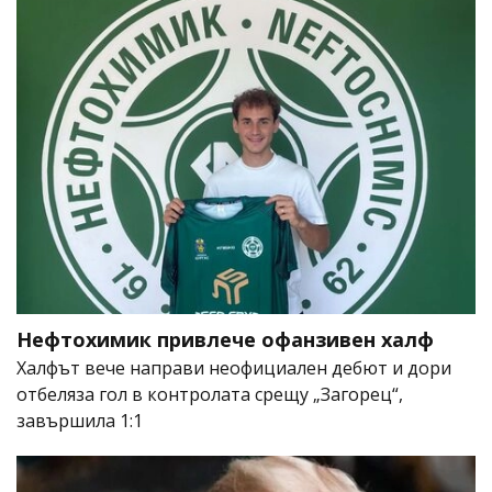
Нефтохимик привлече офанзивен халф
Халфът вече направи неофициален дебют и дори
отбеляза гол в контролата срещу „Загорец“,
завършила 1:1