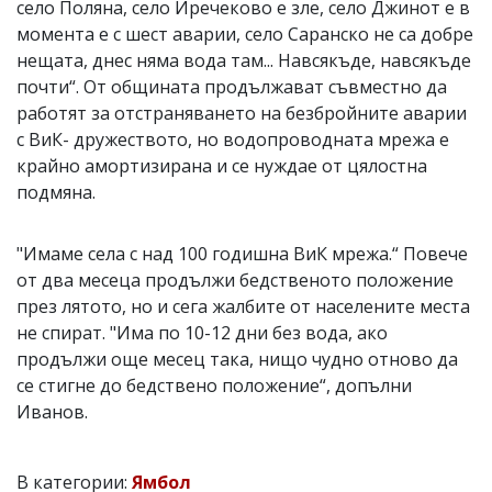
село Поляна, село Иречеково е зле, село Джинот е в
момента е с шест аварии, село Саранско не са добре
нещата, днес няма вода там... Навсякъде, навсякъде
почти“. От общината продължават съвместно да
работят за отстраняването на безбройните аварии
с ВиК- дружеството, но водопроводната мрежа е
крайно амортизирана и се нуждае от цялостна
подмяна.
"Имаме села с над 100 годишна ВиК мрежа.“ Повече
от два месеца продължи бедственото положение
през лятото, но и сега жалбите от населените места
не спират. "Има по 10-12 дни без вода, ако
продължи още месец така, нищо чудно отново да
се стигне до бедствено положение“, допълни
Иванов.
В категории:
Ямбол