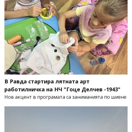
В Равда стартира лятната арт
работилничка на НЧ "Гоце Делчев -1943"
Нов акцент в програмата са заниманията по шиене