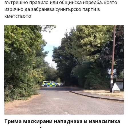
вътрешно правило или общинска наредба, която
изрично да забранява суингърско парти в
кметството
Трима маскирани нападнаха и изнасилиха