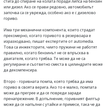
стига до спиране на колата поради липса на бензин
или дизел. Ако се прави редовно, автомобилът
започва са се уврежда, особено ако е с дизелово
гориво.
Има три механични компонента, които страдат
прекомерно, когато горивото в резервоара е
изразходвано, пишат експертите от automedia.
Това са инжекторите, чиито пружини не работят
правилно, когато бензинът не се впръсква в
двигателя, когато трябва. Те може да не са
регулирани и съответно сместа в цилиндрите може
да декомпенсира.
Второ - горивната помпа, която трябва да има
гориво в своята верига. Ако то е малко, помпата
може да прегрее и да се повреди заради
пренапрежение. В допълнение, горивният филтър
може да се напълни с утайки и примеси, така че да