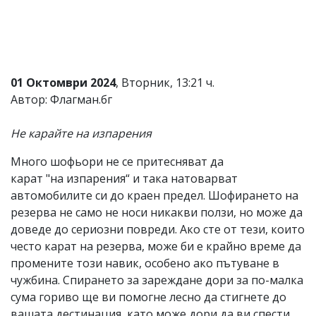
Коментарите
под
статиите
се
въвеждат
от
01 Октомври 2024
, Вторник, 13:21 ч.
читателите
Автор: Флагман.бг
и
редакцията
не
Не карайте на изпарения
носи
отговорност
Много шофьори не се притесняват да
за
карат "на изпарения“ и така натоварват
тях!
Ако
автомобилите си до краен предел. Шофирането на
откриете
резерва не само не носи никакви ползи, но може да
обиден
доведе до сериозни повреди. Ако сте от тези, които
за
вас
често карат на резерва, може би е крайно време да
коментар,
промените този навик, особено ако пътуване в
моля
чужбина. Спирането за зареждане дори за по-малка
сигнализирайте
ни!
сума гориво ще ви помогне лесно да стигнете до
вашата дестинация, като може дори да ви спести