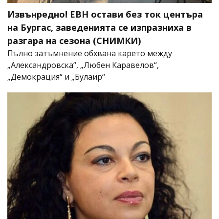
Извънредно! ЕВН остави без ток центъра
на Бургас, заведенията се изпразниха в
разгара на сезона (СНИМКИ)
Пълно затъмнение обхвана карето между
„Александровска“, „Любен Каравелов“,
„Демокрация“ и „Булаир“