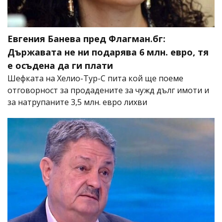
Евгения Банева пред Флагман.бг:
Държавата не ни подарява 6 млн. евро, тя
е осъдена да ги плати
Шефката на Хелио-Тур-С пита кой ще поеме
отговорност за продадените за чужд дълг имоти и
за натрупаните 3,5 млн. евро лихви