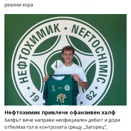
реални хора
Нефтохимик привлече офанзивен халф
Халфът вече направи неофициален дебют и дори
отбеляза гол в контролата срещу „Загорец“,