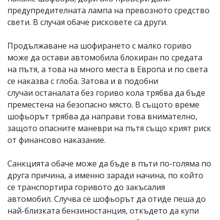
предупредителната лампа на превозното средство
свети. В случая обаче рисковете са други.
Продължаване на шофирането с малко гориво
може да остави автомобила блокиран по средата
на пътя, а това на много места в Европа и по света
се наказва с глоба. Затова и в подобни
случаи останалата без гориво кола трябва да бъде
преместена на безопасно място. В същото време
шофьорът трябва да направи това внимателно,
защото опасните маневри на пътя също крият риск
от финансово наказание.
Санкцията обаче може да бъде в пъти по-голяма по
друга причина, а именно заради начина, по който
се транспортира горивото до закъсалия
автомобил. Случва се шофьорът да отиде пеша до
най-близката бензиностанция, откъдето да купи