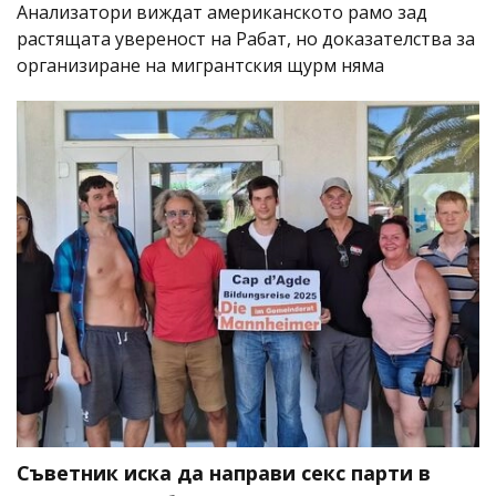
Анализатори виждат американското рамо зад
растящата увереност на Рабат, но доказателства за
организиране на мигрантския щурм няма
Съветник иска да направи секс парти в