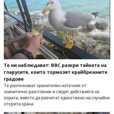
Те ни наблюдават: BBC разкри тайната на
гларусите, които тормозят крайбрежните
градове
Те разпознават хранителен източник от
значително разстояние и следят действията на
хората, вместо да разчитат единствено на случайно
открита храна