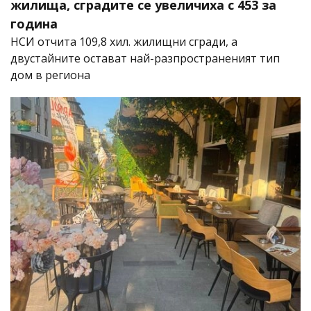
жилища, сградите се увеличиха с 453 за
година
НСИ отчита 109,8 хил. жилищни сгради, а
двустайните остават най-разпространеният тип
дом в региона