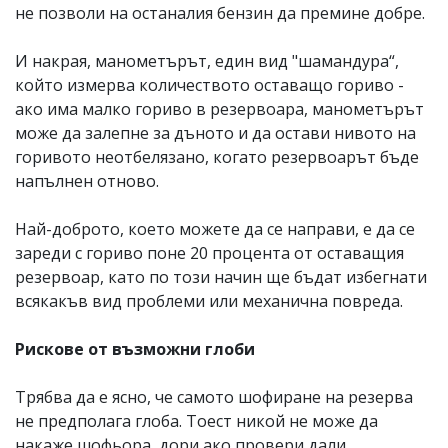
не позволи на останалия бензин да премине добре.
И накрая, манометърът, един вид "шамандура“,
който измерва количеството оставащо гориво -
ако има малко гориво в резервоара, манометърът
може да залепне за дъното и да остави нивото на
горивото неотбелязано, когато резервоарът бъде
напълнен отново.
Най-доброто, което можете да се направи, е да се
зареди с гориво поне 20 процента от оставащия
резервоар, като по този начин ще бъдат избегнати
всякакъв вид проблеми или механична повреда.
Рискове от възможни глоби
Трябва да е ясно, че самото шофиране на резерва
не предполага глоба. Тоест никой не може да
накаже шофьора, дори ако провери дали