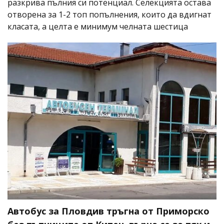
разкрива пълния си потенциал. Селекцията остава
отворена за 1-2 топ попълнения, които да вдигнат
класата, а целта е минимум челната шестица
Автобус за Пловдив тръгна от Приморско