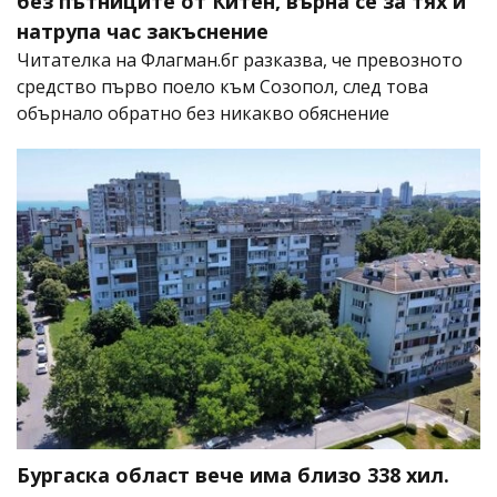
без пътниците от Китен, върна се за тях и
натрупа час закъснение
Читателка на Флагман.бг разказва, че превозното
средство първо поело към Созопол, след това
обърнало обратно без никакво обяснение
Бургаска област вече има близо 338 хил.