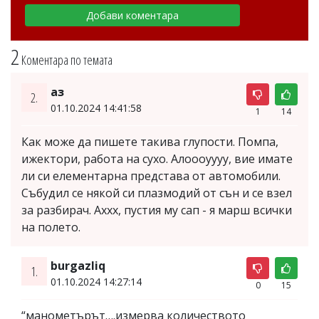
2
Коментара по темата
аз
2.
01.10.2024 14:41:58
1
14
Как може да пишете такива глупости. Помпа,
ижектори, работа на сухо. Алоооуууу, вие имате
ли си елементарна представа от автомобили.
Събудил се някой си плазмодий от сън и се взел
за разбирач. Аххх, пустия му сап - я марш всички
на полето.
burgazliq
1.
01.10.2024 14:27:14
0
15
“манометърът….измерва количеството