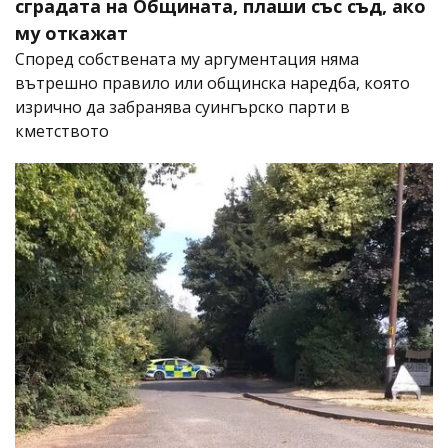
сградата на Общината, плаши със съд, ако
му откажат
Според собствената му аргументация няма
вътрешно правило или общинска наредба, която
изрично да забранява суингърско парти в
кметството