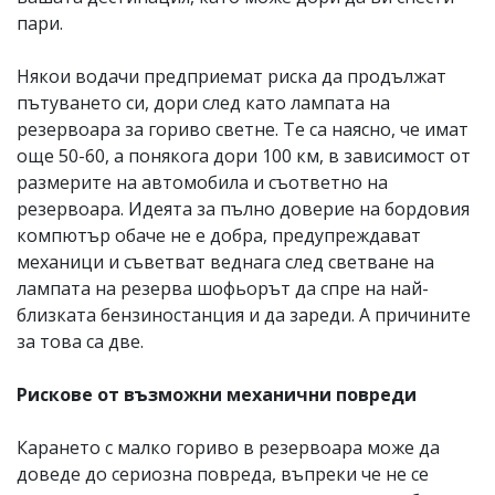
пари.
Някои водачи предприемат риска да продължат
пътуването си, дори след като лампата на
резервоара за гориво светне. Те са наясно, че имат
още 50-60, а понякога дори 100 км, в зависимост от
размерите на автомобила и съответно на
резервоара. Идеята за пълно доверие на бордовия
компютър обаче не е добра, предупреждават
механици и съветват веднага след светване на
лампата на резерва шофьорът да спре на най-
близката бензиностанция и да зареди. А причините
за това са две.
Рискове от възможни механични повреди
Карането с малко гориво в резервоара може да
доведе до сериозна повреда, въпреки че не се