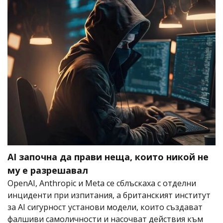
AI започна да прави неща, които никой не
му е разрешавал
OpenAI, Anthropic и Meta се сблъскаха с отделни
инциденти при изпитания, а британският институт
за AI сигурност установи модели, които създават
фалшиви самоличности и насочват действия към