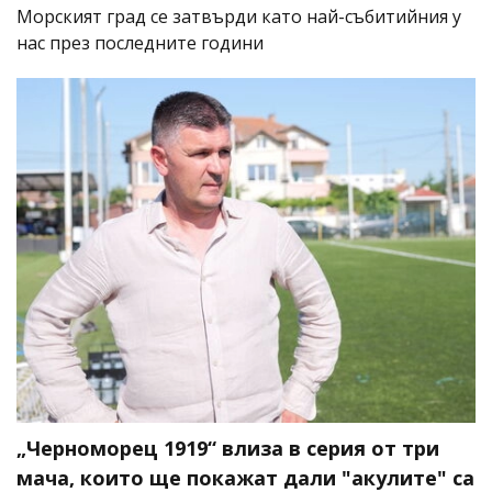
Морският град се затвърди като най-събитийния у
нас през последните години
„Черноморец 1919“ влиза в серия от три
мача, които ще покажат дали "акулите" са