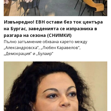
Извънредно! ЕВН остави без ток центъра
на Бургас, заведенията се изпразниха в
разгара на сезона (СНИМКИ)
Пълно затъмнение обхвана карето между
„Александровска“, „Любен Каравелов“,
„Демокрация“ и „Булаир“