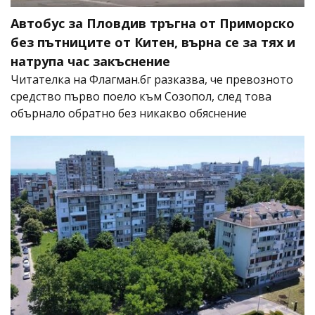
Автобус за Пловдив тръгна от Приморско
без пътниците от Китен, върна се за тях и
натрупа час закъснение
Читателка на Флагман.бг разказва, че превозното
средство първо поело към Созопол, след това
обърнало обратно без никакво обяснение