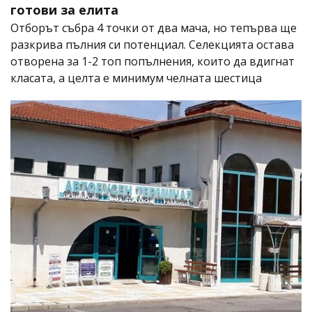
готови за елита
Отборът събра 4 точки от два мача, но тепърва ще
разкрива пълния си потенциал. Селекцията остава
отворена за 1-2 топ попълнения, които да вдигнат
класата, а целта е минимум челната шестица