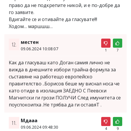
право да не подкрепите никой, и е по-добре да
го заявите.
Вдигайте се и отивайте да гласувате!!!
Ходом… маршшш…
местен
12.
09.06.2024 10:08:07
1
7
Как да гласуваш като Доган самия лично не
вижда в днешните избори трайна формула за
съставяне на работещо европейско
правителство ..Борисов беше му виснал носа че
като отиде в изолация ЗАЕДНО С Пеевски
Магнитски ги грози ПОЛУЧИ След имунитета се
поуспокоипха .Не трябва да ги оставяТ .
Мдааа
11.
09.06.2024 09:48:30
4
9