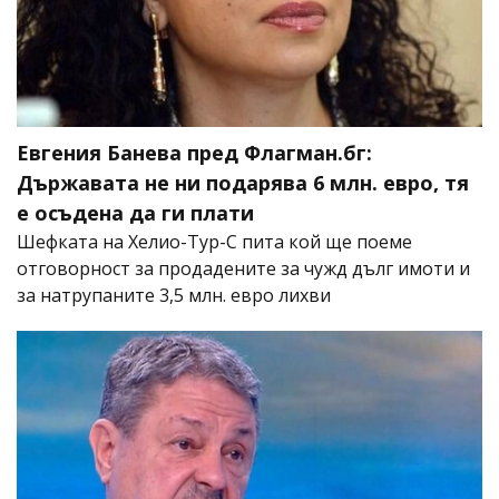
Евгения Банева пред Флагман.бг:
Държавата не ни подарява 6 млн. евро, тя
е осъдена да ги плати
Шефката на Хелио-Тур-С пита кой ще поеме
отговорност за продадените за чужд дълг имоти и
за натрупаните 3,5 млн. евро лихви