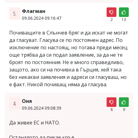
Флагман
5.
09.06.2024 09:16:47
2
13
Почиващите в Слънчев бряг и да искат не могат
да гласуват. Гласува се по постоянен адрес. По
изключение по настоящ, но тогава преди месец
още трябва да си подал заявление, за да не те
броят по постоянния. Не е много справедливо,
защото, ако си на почивка в Гърция, хей така
без никакви заявления и адреси си гласуваш, но
е факт. Никой почиващ няма да гласува.
Оня
4.
09.06.2024 09:08:39
8
9
Да живее ЕС и НАТО.
Останалото да пикае кръв.