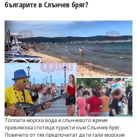
УКРАЙНА
българите в Слънчев бряг?
СПОРТ
РАЗСЛЕДВАНЕ
БИЗНЕС
ЮГ
Управители:
Веселин
Василев,
email:
v.vasilev@flagman.bg
Катя
Касабова,
еmail:
k.kassabova@flagman.bg
Главен
редактор:
Иван
Топлата морска вода и слънчевото време
Колев,
привлякоха стотици туристи към Слънчев бряг.
email:
office@flagman.bg
Повечето от тях предпочитат да ги гали морския