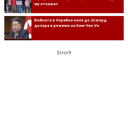
му откажат
Войната в Украйна наля до 22 млрд.
долара в режима на Ким Чен Ун
Error9