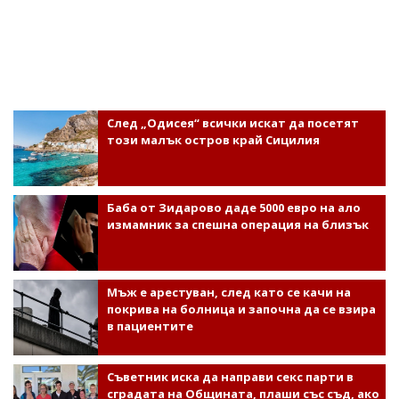
След „Одисея“ всички искат да посетят
този малък остров край Сицилия
Баба от Зидарово даде 5000 евро на ало
измамник за спешна операция на близък
Мъж е арестуван, след като се качи на
покрива на болница и започна да се взира
в пациентите
Съветник иска да направи секс парти в
сградата на Общината, плаши със съд, ако