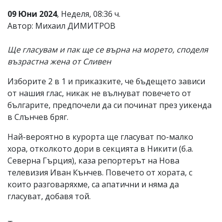
09 Юни 2024
, Неделя, 08:36 ч.
Автор: Михаил ДИМИТРОВ
Ще гласувам и пак ще се върна на морето, споделя
възрастна жена от Сливен
Изборите 2 в 1 и приказките, че бъдещето зависи
от нашия глас, никак не вълнуват повечето от
българите, предпочели да си починат през уикенда
в Слънчев бряг.
Най-вероятно в курорта ще гласуват по-малко
хора, отколкото дори в секцията в Никити (б.а.
Северна Гърция), каза репортерът на Нова
телевизия Иван Кънчев. Повечето от хората, с
които разговаряхме, са апатични и няма да
гласуват, добавя той.