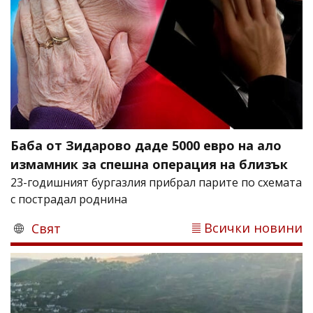
Баба от Зидарово даде 5000 евро на ало
измамник за спешна операция на близък
23-годишният бургазлия прибрал парите по схемата
с пострадал роднина
Всички новини
Свят