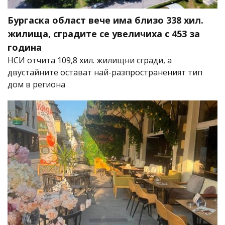
Бургаска област вече има близо 338 хил.
жилища, сградите се увеличиха с 453 за
година
НСИ отчита 109,8 хил. жилищни сгради, а
двустайните остават най-разпространеният тип
дом в региона