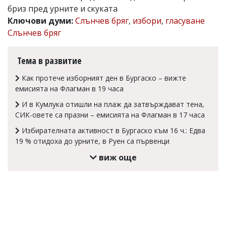
бриз пред урните и скуката
Коментарите
Ключови думи:
Слънчев бряг
,
избори
,
гласуване
под
статиите
Слънчев бряг
се
въвеждат
от
Тема в развитие
читателите
и
Как протече изборният ден в Бургаско – вижте
редакцията
емисията на Флагман в 19 часа
не
носи
И в Кумлука отишли на плаж да затвърждават тена,
отговорност
СИК-овете са празни – емисията на Флагман в 17 часа
за
тях!
Избирателната активност в Бургаско към 16 ч.: Едва
Ако
19 % отидоха до урните, в Руен са първенци
откриете
виж още
обиден
за
вас
коментар,
моля
сигнализирайте
ни!