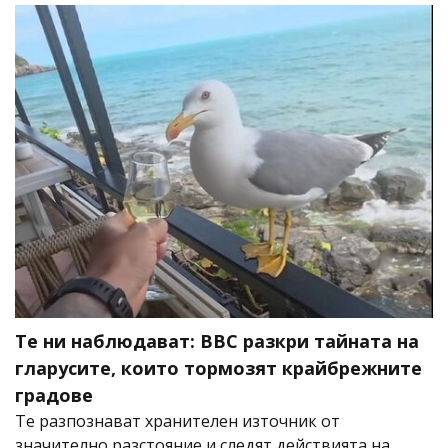
Те ни наблюдават: BBC разкри тайната на
гларусите, които тормозят крайбрежните
градове
Те разпознават хранителен източник от
значително разстояние и следят действията на