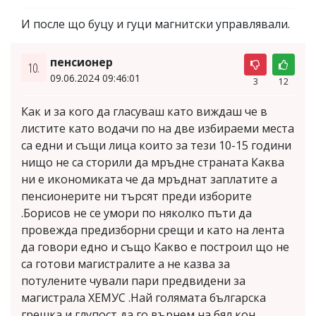
И после що буцу и гуци магнитски управлявали.
пенсионер
10.
09.06.2024 09:46:01
3
12
Как и за кого да гласуваш като виждаш че в
листите като водачи по на две избираеми места
са едни и същи лица които за тези 10-15 години
нищо не са сторили да мръдне страната Каква
ни е икономиката че да мръднат заплатите а
пенсионерите ни търсят преди изборите
.Борисов не се умори по няколко пъти да
провежда предизборни срещи и като на лента
да говори едно и също Какво е построил що не
са готови магистралите а не казва за
потулените чували пари предвидени за
магистрала ХЕМУС .Най голямата българска
грешка и глупост да го върнем на бял кон