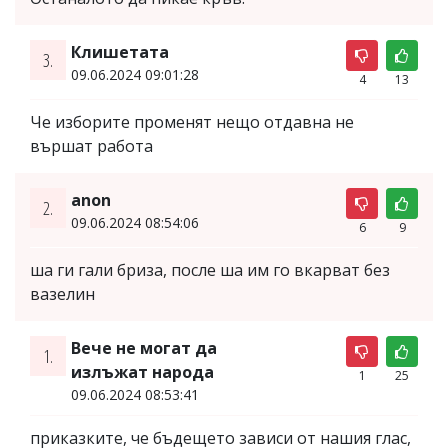
Клишетата
3.
09.06.2024 09:01:28
4
13
Че изборите променят нещо отдавна не
вършат работа
anon
2.
09.06.2024 08:54:06
6
9
ша ги гали бриза, после ша им го вкарват без
вазелин
Вече не могат да
1.
излъжат народа
1
25
09.06.2024 08:53:41
приказките, че бъдещето зависи от нашия глас,