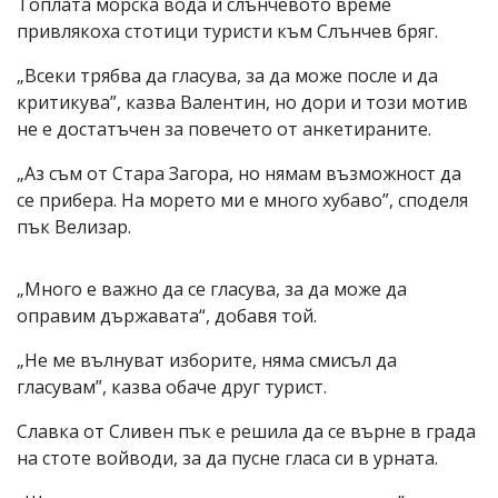
Топлата морска вода и слънчевото време
привлякоха стотици туристи към Слънчев бряг.
„Всеки трябва да гласува, за да може после и да
критикува”, казва Валентин, но дори и този мотив
не е достатъчен за повечето от анкетираните.
„Аз съм от Стара Загора, но нямам възможност да
се прибера. На морето ми е много хубаво”, споделя
пък Велизар.
„Много е важно да се гласува, за да може да
оправим държавата“, добавя той.
„Не ме вълнуват изборите, няма смисъл да
гласувам”, казва обаче друг турист.
Славка от Сливен пък е решила да се върне в града
на стоте войводи, за да пусне гласа си в урната.