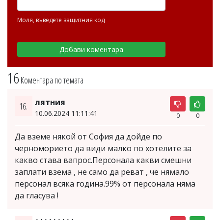
Моля, въведете защитния код
16
Коментара по темата
лятния
16.
10.06.2024 11:11:41
0
0
Да вземе някой от София да дойде по
черноморието да види малко по хотелите за
какво става вапрос.Персонала какви смешни
заплати взема , не само да реват , че нямало
персонал всяка година.99% от персонала няма
да гласува !