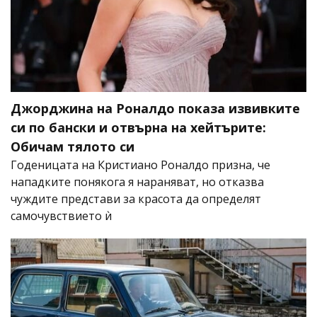
Джорджина на Роналдо показа извивките
си по бански и отвърна на хейтърите:
Обичам тялото си
Годеницата на Кристиано Роналдо призна, че
нападките понякога я нараняват, но отказва
чуждите представи за красота да определят
самочувствието ѝ