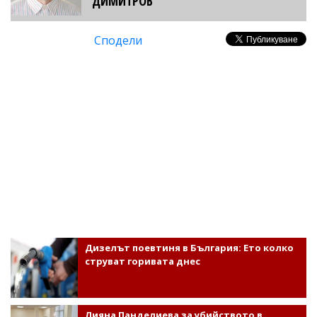
ДИМИТРОВ
Сподели
Дизелът поевтиня в България: Ето колко
струват горивата днес
Лияна Панделиева за убийството в