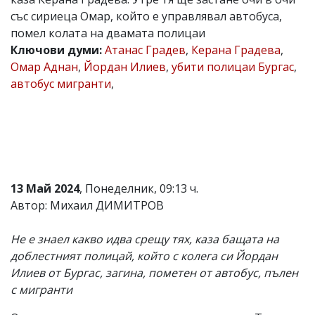
със сириеца Омар, който е управлявал автобуса,
Коментарите
под
помел колата на двамата полицаи
статиите
Ключови думи:
Атанас Градев
,
Керана Градева
,
се
Омар Аднан
,
Йордан Илиев
,
убити полицаи Бургас
,
въвеждат
от
автобус мигранти
,
читателите
и
редакцията
не
носи
отговорност
за
тях!
13 Май 2024
, Понеделник, 09:13 ч.
Ако
Автор: Михаил ДИМИТРОВ
откриете
обиден
за
Не е знаел какво идва срещу тях, каза бащата на
вас
доблестният полицай, който с колега си Йордан
коментар,
моля
Илиев от Бургас, загина, пометен от автобус, пълен
сигнализирайте
с мигранти
ни!