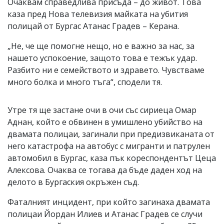
Очаквам справедлива присъда – до живот. Това
каза пред Нова телевизия майката на убития
полицай от Бургас Атанас Градев – Керана.
„Не, че ще помогне нещо, но е важно за нас, за
нашето успокоение, защото това е тежък удар.
Разбито ни е семейството и здравето. Чувстваме
много болка и много тъга“, сподели тя.
Утре тя ще застане очи в очи със сириеца Омар
Аднан, който е обвинен в умишлено убийство на
двамата полицаи, загинали при предизвиканата от
него катастрофа на автобус с мигранти и патрулен
автомобил в Бургас, каза пък кореспондентът Цеца
Алексова. Очаква се тогава да бъде даден ход на
делото в Бургаския окръжен съд.
Фаталният инцидент, при който загинаха двамата
полицаи Йордан Илиев и Атанас Градев се случи