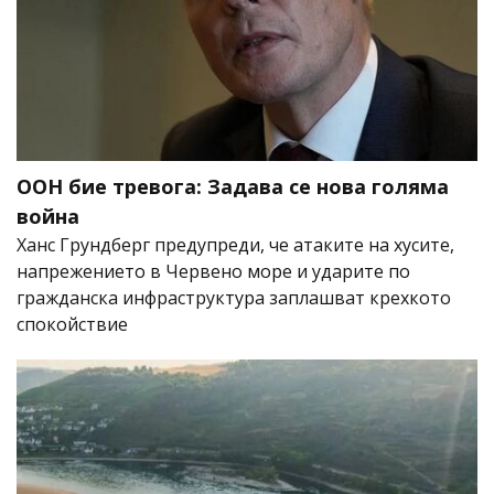
ООН бие тревога: Задава се нова голяма
война
Ханс Грундберг предупреди, че атаките на хусите,
напрежението в Червено море и ударите по
гражданска инфраструктура заплашват крехкото
спокойствие