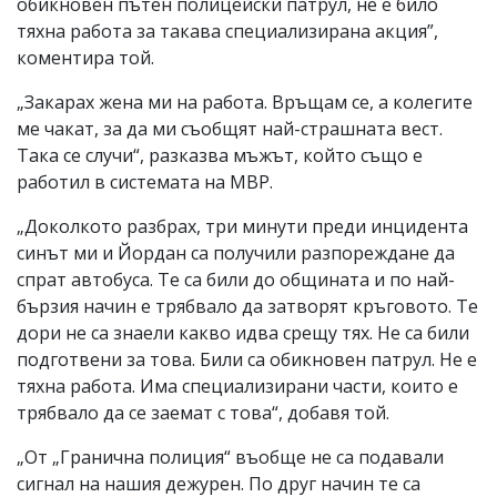
обикновен пътен полицейски патрул, не е било
тяхна работа за такава специализирана акция”,
коментира той.
„Закарах жена ми на работа. Връщам се, а колегите
ме чакат, за да ми съобщят най-страшната вест.
Така се случи“, разказва мъжът, който също е
работил в системата на МВР.
„Доколкото разбрах, три минути преди инцидента
синът ми и Йордан са получили разпореждане да
спрат автобуса. Те са били до общината и по най-
бързия начин е трябвало да затворят кръговото. Те
дори не са знаели какво идва срещу тях. Не са били
подготвени за това. Били са обикновен патрул. Не е
тяхна работа. Има специализирани части, които е
трябвало да се заемат с това“, добавя той.
„От „Гранична полиция“ въобще не са подавали
сигнал на нашия дежурен. По друг начин те са