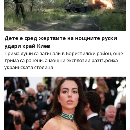
Дете е сред жертвите на нощните руски
удари край Киев
Трима души са загинали в Бориспилски район, още
трима са ранени, а мощни експлозии разтърсиха
украинската столица