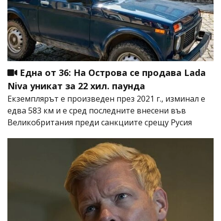
Една от 36: На Острова се продава Lada
Niva уникат за 22 хил. паунда
Екземплярът е произведен през 2021 г., изминал е
едва 583 км и е сред последните внесени във
Великобритания преди санкциите срещу Русия