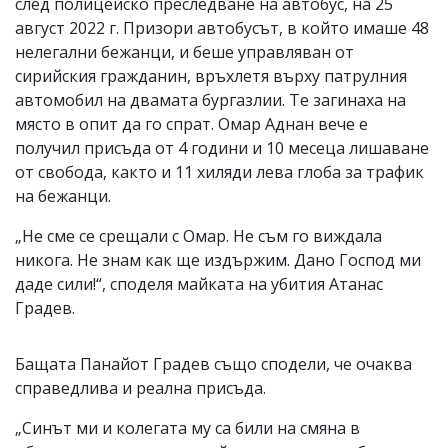
след полицейско преследване на автобус, на 25
август 2022 г. Призори автобусът, в който имаше 48
нелегални бежанци, и беше управляван от
сирийския гражданин, връхлетя върху патрулния
автомобил на двамата бургазлии. Те загинаха на
място в опит да го спрат. Омар Аднан вече е
получил присъда от 4 години и 10 месеца лишаване
от свобода, както и 11 хиляди лева глоба за трафик
на бежанци.
„Не сме се срещали с Омар. Не съм го виждала
никога. Не знам как ще издържим. Дано Господ ми
даде сили!“, споделя майката на убития Атанас
Градев.
Бащата Панайот Градев също сподели, че очаква
справедлива и реална присъда.
„Синът ми и колегата му са били на смяна в