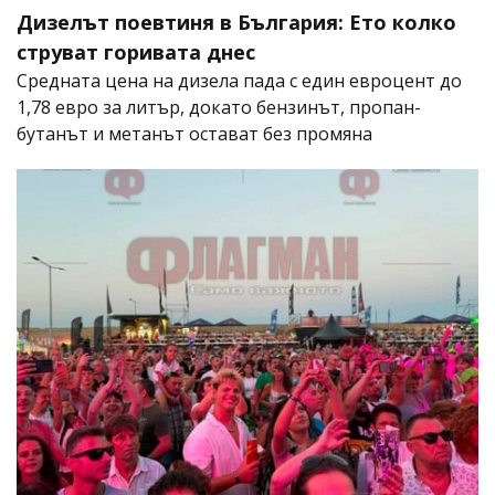
Дизелът поевтиня в България: Ето колко
струват горивата днес
Средната цена на дизела пада с един евроцент до
1,78 евро за литър, докато бензинът, пропан-
бутанът и метанът остават без промяна