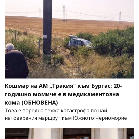
Кошмар на АМ „Тракия" към Бургас: 20-
годишно момиче е в медикаментозна
кома (ОБНОВЕНА)
Това е поредна тежка катастрофа по най-
натоварения маршрут към Южното Черноморие