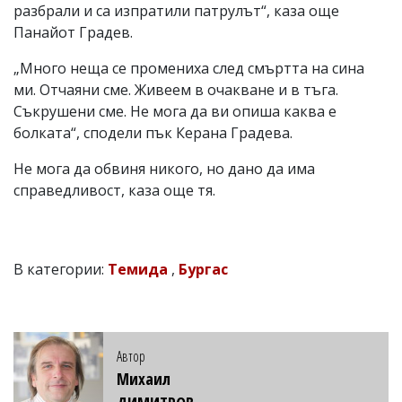
разбрали и са изпратили патрулът“, каза още
Панайот Градев.
„Много неща се промениха след смъртта на сина
ми. Отчаяни сме. Живеем в очакване и в тъга.
Съкрушени сме. Не мога да ви опиша каква е
болката“, сподели пък Керана Градева.
Не мога да обвиня никого, но дано да има
справедливост, каза още тя.
В категории:
Темида
,
Бургас
Автор
Михаил