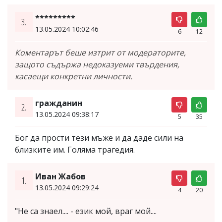
*********
3.
13.05.2024 10:02:46
6
12
Коментарът беше изтрит от модераторите,
защото съдържа недоказуеми твърдения,
касаещи конкретни личности.
гражданин
2.
13.05.2024 09:38:17
5
35
Бог да прости тези мъже и да даде сили на
близките им. Голяма трагедия.
Иван Жабов
1.
13.05.2024 09:29:24
4
20
"Не са знаел.... - език мой, враг мой....