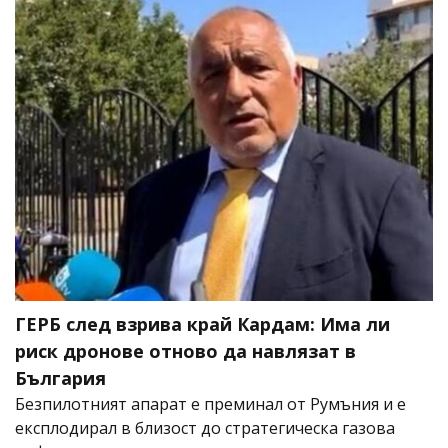
ГЕРБ след взрива край Кардам: Има ли
риск дронове отново да навлязат в
България
Безпилотният апарат е преминал от Румъния и е
експлодирал в близост до стратегическа газова