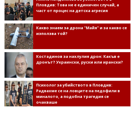
Пловдив: Това не е единичен случай, а
част от процес на детска агресия
Какво знаем за дрона "Майя" и за какво се
използва той?
Костадинов за нахлулия дрон: Какъв е
дронът? Украински, руски или ирански?
Психолог за убийството в Пловдив:
Радвахме се на ловците на педофили в
миналото, а подобна трагедия се
очакваше