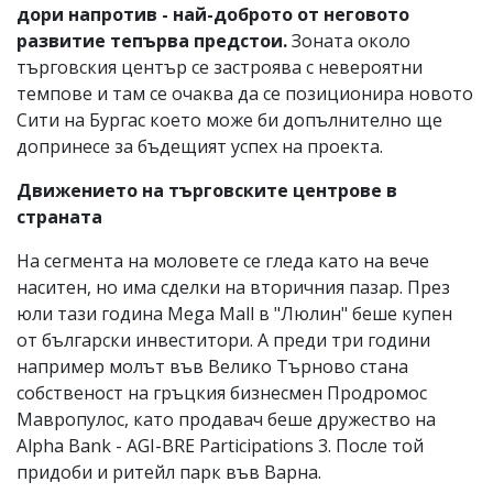
дори напротив - най-доброто от неговото
развитие тепърва предстои
.
Зоната около
търговския център се застроява с невероятни
темпове и там се очаква да се позиционира новото
Сити на Бургас което може би допълнително ще
допринесе за бъдещият успех на проекта.
Движението на търговските центрове в
страната
На сегмента на моловете се гледа като на вече
наситен, но има сделки на вторичния пазар. През
юли тази година Mega Mall в "Люлин" беше купен
от български инвеститори. А преди три години
например молът във Велико Търново стана
собственост на гръцкия бизнесмен Продромос
Мавропулос, като продавач беше дружество на
Alpha Bank - AGI-BRE Participations 3. После той
придоби и ритейл парк във Варна.