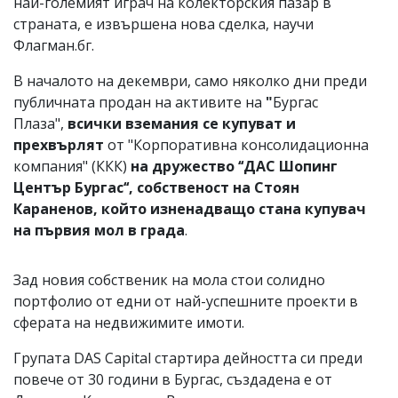
най-големият играч на колекторския пазар в
страната, е извършена нова сделка, научи
Флагман.бг.
В началото на декември, само няколко дни преди
публичната продан на активите на
"
Бургас
Плаза",
всички вземания се купуват и
прехвърлят
от "Корпоративна консолидационна
компания" (ККК)
на дружество ‘‘ДАС Шопинг
Център Бургас‘‘, собственост на Стоян
Караненов, който изненадващо стана купувач
на първия мол в града
.
Зад новия собственик на мола стои солидно
портфолио от едни от най-успешните проекти в
сферата на недвижимите имоти.
Групата DAS Capital стартира дейността си преди
повече от 30 години в Бургас, създадена е от