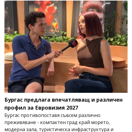
Бургас предлага впечатляващ и различен
профил за Евровизия 2027
Бургас противопоставя съвсем различно
преживяване - компактен град край морето,
модерна зала, туристическа инфраструктура и