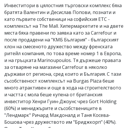
Инвеститори в цялостния търговски комплекс бяха
братята Валентин и Десислав Попови, познати и
като първите собственици на софийския ETC -
комплексът на The Mall. Хипермаркетите и на двете
места бяха правени по заявка като за Carrefour и
после продадени на "КМБ България" - българският
клон на смесеното дружество между френската
ритейл компания, по това време номер 1 в Европа,
и на гръцката Marinoupoulos. Тя държеше правата
за отваряне на магазини Carrefour в няколко
държави от региона, сред които и България. С тази
съсобственост комплексът на Burgas Plaza беше
много атрактивен и още в хода на строителството
и частта с мола беше купена от британския
инвеститор Хенри Гуин-Джоунс чрез Gort Holding
(60%) и мениджърите и съсобствениците в
"Лендмарк" Ричард Макдоналд и Таня Косева-
Бошова чрез дружеството им "Бриджкорп" (40%).