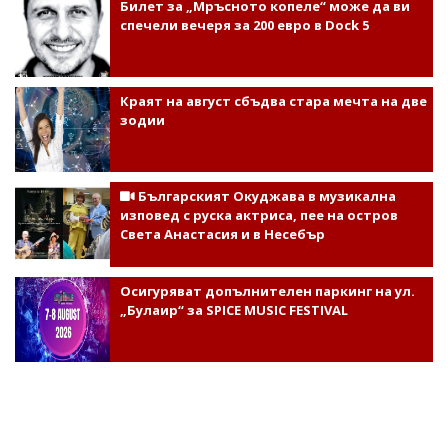
Билет за „Мръсното копеле“ може да ви
спечели вечеря за 200 евро в Dock 5
Краят на август сбъдва стара мечта на две
зодии
Българският Окуджава в музикална
изповед с руска актриса, пее на остров
Света Анастасия и в Несебър
Осигуряват допълнителен паркинг на ул.
„Булаир“ за SPICE MUSIC FESTIVAL