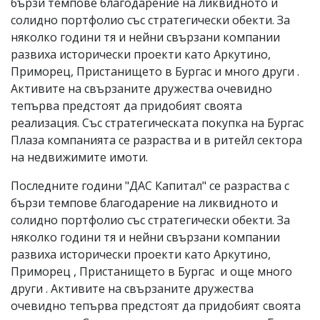
бързи темпове благодарение на ликвидното и
солидно портфолио със стратегически обекти. За
няколко години тя и нейни свързани компании
развиха исторически проекти като Аркутино,
Приморец, Пристанището в Бургас и много други .
Активите на свързаните дружества очевидно
тепърва предстоят да придобият своята
реализация. Със стратегическата покупка на Бургас
Плаза компанията се разраства и в ритейл сектора
на недвижимите имоти.
Последните години "ДАС Капитал" се разраства с
бързи темпове благодарение на ликвидното и
солидно портфолио със стратегически обекти. За
няколко години тя и нейни свързани компании
развиха исторически проекти като Аркутино,
Приморец , Пристанището в Бургас и още много
други . Активите на свързаните дружества
очевидно тепърва предстоят да придобият своята