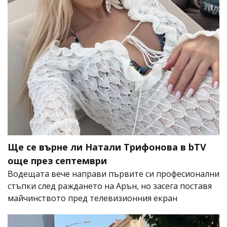
Ще се върне ли Натали Трифонова в bTV
още през септември
Водещата вече направи първите си професионални
стъпки след раждането на Арън, но засега поставя
майчинството пред телевизионния екран