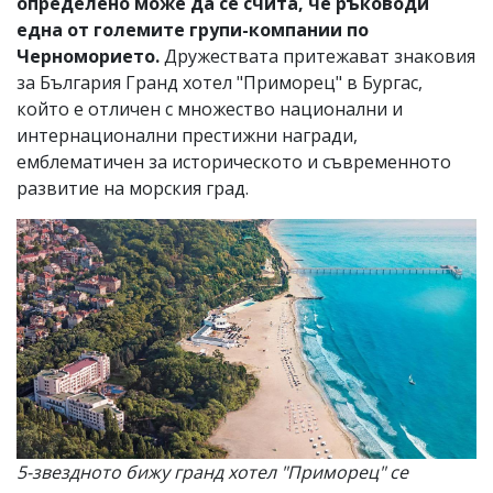
определено може да се счита, че ръководи
една от големите групи-компании по
Черноморието.
Дружествата притежават знаковия
за България Гранд хотел "Приморец" в Бургас,
който е отличен с множество национални и
интернационални престижни награди,
емблематичен за историческото и съвременното
развитие на морския град.
5-звездното бижу гранд хотел "Приморец" се