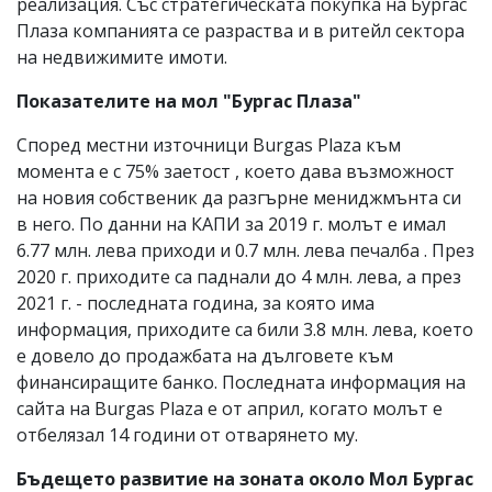
реализация. Със стратегическата покупка на Бургас
Плаза компанията се разраства и в ритейл сектора
на недвижимите имоти.
Показателите на мол "Бургас Плаза"
Според местни източници Burgas Plaza към
момента е с 75% заетост , което дава възможност
на новия собственик да разгърне мениджмънта си
в него. По данни на КАПИ за 2019 г. молът е имал
6.77 млн. лева приходи и 0.7 млн. лева печалба . През
2020 г. приходите са паднали до 4 млн. лева, а през
2021 г. - последната година, за която има
информация, приходите са били 3.8 млн. лева, което
е довело до продажбата на дълговете към
финансиращите банко. Последната информация на
сайта на Burgas Plaza е от април, когато молът е
отбелязал 14 години от отварянето му.
Бъдещето
развитие на зоната около Мол Бургас