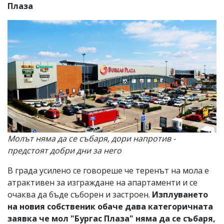
Плаза
Молът няма да се събаря, дори напротив -
предстоят добри дни за него
В града усилено се говореше че теренът на мола е
атрактивен за изграждане на апартаменти и се
очаква да бъде съборен и застроен.
Изплуването
на новия собственик обаче дава категоричната
заявка че мол "Бургас Плаза" няма да се събаря,