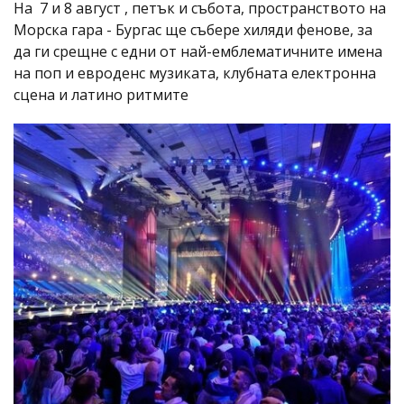
На 7 и 8 август , петък и събота, пространството на
Морска гара - Бургас ще събере хиляди фенове, за
да ги срещне с едни от най-емблематичните имена
на поп и евроденс музиката, клубната електронна
сцена и латино ритмите