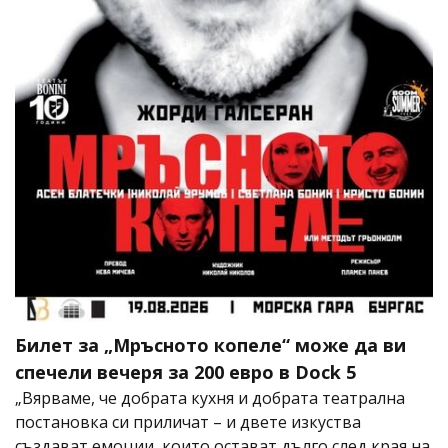
Билет за „Мръсното копеле“ може да ви
спечели вечеря за 200 евро в Dock 5
„Вярваме, че добрата кухня и добрата театрална
постановка си приличат – и двете изкуства
създават емоции, които остават дълго след края на