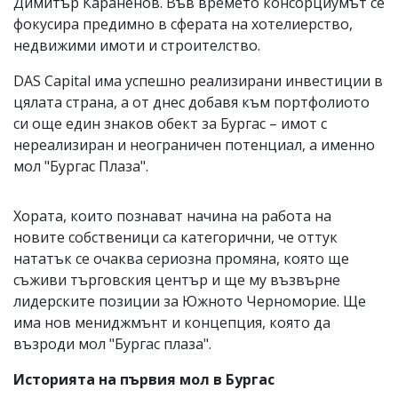
Димитър Караненов. Във времето консорциумът се
фокусира предимно в сферата на хотелиерство,
недвижими имоти и строителство.
DAS Capital има успешно реализирани инвестиции в
цялата страна, а от днес добавя към портфолиото
си още един знаков обект за Бургас – имот с
нереализиран и неограничен потенциал, а именно
мол "Бургас Плаза".
Хората, които познават начина на работа на
новите собственици са категорични, че оттук
нататък се очаква сериозна промяна, която ще
съживи търговския център и ще му възвърне
лидерските позиции за Южното Черноморие. Ще
има нов мениджмънт и концепция, която да
възроди мол "Бургас плаза".
Историята на първия мол в Бургас