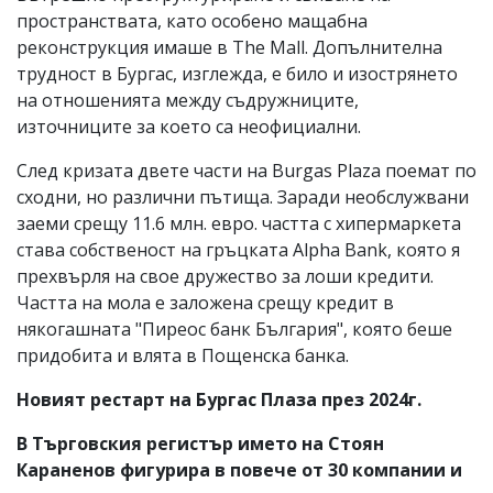
пространствата, като особено мащабна
реконструкция имаше в The Mall. Допълнителна
трудност в Бургас, изглежда, е било и изострянето
на отношенията между съдружниците,
източниците за което са неофициални.
След кризата двете части на Burgas Plaza поемат по
сходни, но различни пътища. Заради необслужвани
заеми срещу 11.6 млн. евро. частта с хипермаркета
става собственост на гръцката Alpha Bank, която я
прехвърля на свое дружество за лоши кредити.
Частта на мола е заложена срещу кредит в
някогашната "Пиреос банк България", която беше
придобита и влята в Пощенска банка.
Новият рестарт на Бургас Плаза през 2024г.
В Търговския регистър името на Стоян
Караненов фигурира в повече от 30 компании и