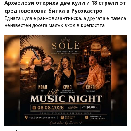
Археолози откриха две кули и 18 стрели от
средновековна битка в Русокастро
Едната кула е ранновизантийска, а другата е пазела
неизвестен досега малък вход в крепостта