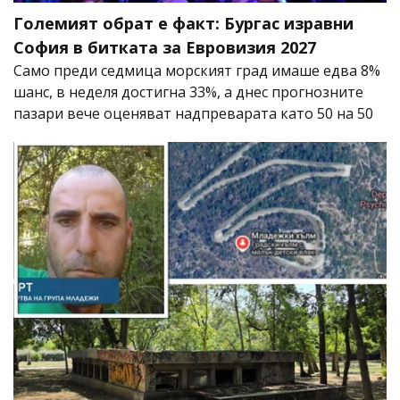
Големият обрат е факт: Бургас изравни
София в битката за Евровизия 2027
Само преди седмица морският град имаше едва 8%
шанс, в неделя достигна 33%, а днес прогнозните
пазари вече оценяват надпреварата като 50 на 50