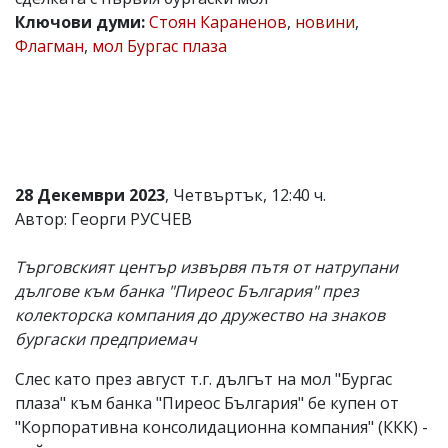
Ключови думи:
Стоян Караненов
,
новини
,
Коментарите
под
Флагман
,
мол Бургас плаза
статиите
се
въвеждат
от
читателите
и
редакцията
не
28 Декември 2023
, Четвъртък, 12:40 ч.
носи
Автор: Георги РУСЧЕВ
отговорност
за
тях!
Търговският център извървя пътя от натрупани
Ако
дългове към банка "Пиреос България" през
откриете
обиден
колекторска компания до дружество на знаков
за
бургаски предприемач
вас
коментар,
Слес като през август т.г. дългът на мол "Бургас
моля
сигнализирайте
плаза" към банка "Пиреос България" бе купен от
ни!
"Корпоративна консолидационна компания" (ККК) -