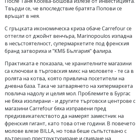
После Таня Косева-Бошова излезе от инвестицията.
Твърди се, че впоследствие братята Попови се
връщат в нея.
С гръцката икономическа криза обаче Carrefour се
оттегли от джойнт венчъра, Marinopoulos изпадна
в несъстоятелност, супермаркетите под френския
бранд затвориха и "КМБ България" фалира.
Практиката е показала, че хранителните магазини
са ключови в търговския микс на моловете - те са в
ролята на котва, която привлича посетители на
дневна база. Така че затварянето на хипермаркета
повлича надолу и целия мол. Проблемите в Бургас
не бяха изолирани - и другите търговски центрове с
магазини Carrefour бяха изправени пред
предизвикателството да намерят заместник на
френския гигант, като това отне години. В повечето
молове влезе BILLA, но това беше съпътствано с
вътрешно преструктуриране и свиване на