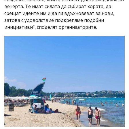
вечерта. Те имат силата да събират хората, да
срещат идеите им и да ги вдъхновяват за нови,
затова с удоволствие подкрепяме подобни
инициативи“, споделят организаторите.