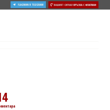
FLAGMAN В TELEGRAM
ВАШИЯТ СИГНАЛ
ВРЪЗКА С ФЛАГМАН
ости
14
оментара