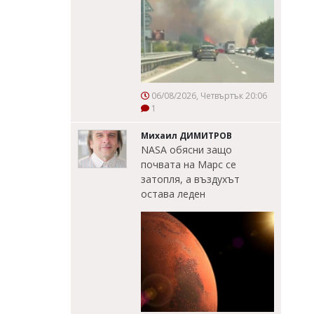
06/08/2026, Четвъртък 20:06
1
Михаил ДИМИТРОВ
NASA обясни защо
почвата на Марс се
затопля, а въздухът
остава леден