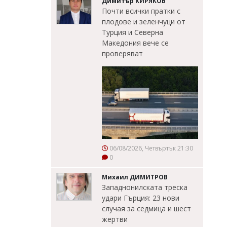
Димитър КИРЯКОВ
Почти всички пратки с
плодове и зеленчуци от
Турция и Северна
Македония вече се
проверяват
06/08/2026, Четвъртък 21:30
0
Михаил ДИМИТРОВ
Западнонилската треска
удари Гърция: 23 нови
случая за седмица и шест
жертви