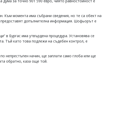
ва дума за точно 901 590 евро, чиято равностойност е
н. Към момента има събрани сведения, но те са обект на
е предоставят допълнителна информация. Шофьорът е
и“ в Бургас има утвърдена процедура. Установява се
та. Тъй като това подлежи на съдебен контрол, е
 по непрестъпен начин, ще заплати само глоба или ще
ата обратно, каза още той.