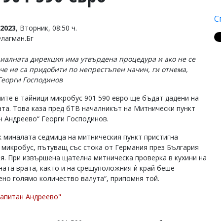
С
2023
, Вторник, 08:50 ч.
Флагман.Бг
иалната дирекция има утвърдена процедура и ако не се
 че не са придобити по непрестъпен начин, ги отнема,
Георги Господинов
ите в тайници микробус 901 590 евро ще бъдат дадени на
та. Това каза пред бТВ началникът на Митнически пункт
н Андреево“ Георги Господинов.
к миналата седмица на митническия пункт пристигна
 микробус, пътуващ със стока от Германия през България
ия. При извършена щателна митническа проверка в кухини на
ната врата, както и на срещуположния ѝ край беше
ено голямо количество валута“, припомня той.
"Капитан Андреево"