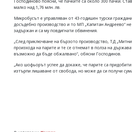
Господиново поясни, че пачките са около 300 пачки. Ста
Коментарите
малко над 1,76 млн. лв.
под
статиите
Микробусът е управляван от 43-годишен турски граждани
се
досъдебно производство и то МП „Капитан Андреево“ н
въвеждат
задържан и са му повдигнати обвинения.
от
читателите
„След приключване на бързото производство, ТД „Митниц
и
произхода на парите и те се отнемат в полза на държава
редакцията
възможно да бъде обжалвано“, обясни Господинов.
не
носи
„Ако шофьорът успее да докаже, че парите са придобити
отговорност
за
изтърпи лишаване от свобода, но може да си получи сум
тях!
Ако
откриете
обиден
за
вас
коментар,
моля
сигнализирайте
ни!