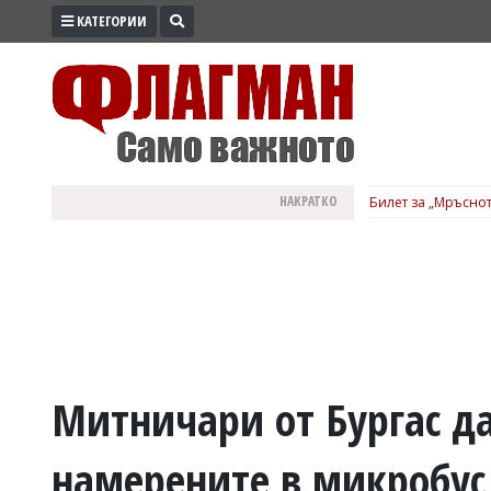
КАТЕГОРИИ
ПРОМО
ЗОНА
ИЗБОРИ
2026
ПРАКТИЧНО
НАКРАТКО
Билет за „Мръснот
КУЛТУРА
ЗДРАВЕ
ПОЛИТИКА
ОБЩИНИ
ОБЩЕСТВО
ЛАЙФСТАЙЛ
Митничари от Бургас д
ВОЙНАТА
намерените в микробус 
В