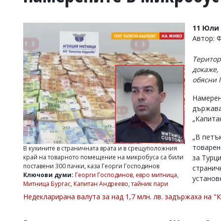
УКРАЙНА
СПОРТ
11 Юли 
РАЗСЛЕДВАНЕ
Автор: 
БИЗНЕС
Територ
ЮГ
докаже,
обясни 
Управители:
Намерен
Веселин
Василев,
държава
email:
„Капита
v.vasilev@flagman.bg
Катя
„В петъ
Касабова,
товарен
В кухините в страничната врата и в срещуположния
еmail:
k.kassabova@flagman.bg
край на товарното помещение на микробуса са били
за Турц
поставени 300 пачки, каза Георги Господинов
странич
Главен
Ключови думи:
Георги Господинов
,
евро митница
,
установ
редактор:
Митница Бургас
,
Капитан Андреево
,
тайник пари
Иван
Колев,
Недекларирана валута за над 1,7 млн. лв. задържаха на 
email:
office@flagman.bg