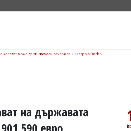
о копеле“ може да ви спечели вечеря за 200 евро в Dock 5, вижте подробн
ават на държавата
901 590 евро
К