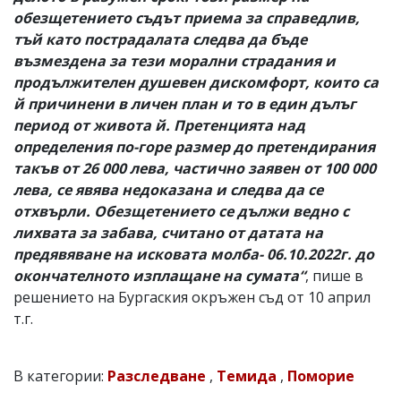
обезщетението съдът приема за справедлив,
тъй като пострадалата следва да бъде
възмездена за тези морални страдания и
продължителен душевен дискомфорт, които са
й причинени в личен план и то в един дълъг
период от живота й. Претенцията над
определения по-горе размер до претендирания
такъв от 26 000 лева, частично заявен от 100 000
лева, се явява недоказана и следва да се
отхвърли. Обезщетението се дължи ведно с
лихвата за забава, считано от датата на
предявяване на исковата молба- 06.10.2022г. до
окончателното изплащане на сумата“
, пише в
решението на Бургаския окръжен съд от 10 април
т.г.
В категории:
Разследване
,
Темида
,
Поморие