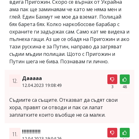
вдига Пригожин. Скоро се върнах от Украйна
ама пак ще заминаяам че като ме няма мен и
глей. Един Бахмут не мое да вземат. Полицай
бях барета бях. Колко наркобосове барабар с
охраните ги задържах сам. Само кат ме видеха и
пълнеха гащи. Аз ше се обадя на Пригожин и ако
тази рускина е за Путин, направо да загряват
съдии мъдии полицаи. Щото с Пригожин и
Путин шега не бива. Познавам ги лично.
Дааааа
12.
12.04.2023 19:08:49
3
48
Съдиите са същите. Отказват да съдят свои
хора, правят си отводи и пак си лапат
заплатките които въобще не са малки.
!!!!!!!!!!!!
11.
12.04.2023 19:04:26