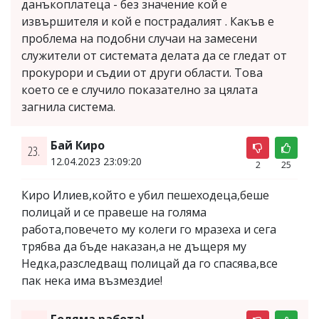
данъкоплатеца - без значение кой е
извършителя и кой е пострадалият . Какъв е
проблема на подобни случаи на замесени
служители от системата делата да се гледат от
прокурори и съдии от други области. Това
което се е случило показателно за цялата
загнила система.
Бай Киро
23.
12.04.2023 23:09:20
2
25
Киро Илиев,който е убил пешеходеца,беше
полицай и се правеше на голяма
работа,повечето му колеги го мразеха и сега
трябва да бъде наказан,а не дъщеря му
Недка,разследващ полицай да го спасява,все
пак нека има възмездие!
Голяма работа!