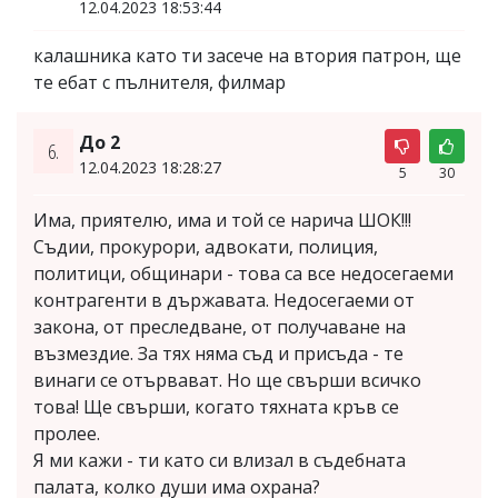
12.04.2023 18:53:44
калашника като ти засече на втория патрон, ще
те ебат с пълнителя, филмар
До 2
6.
12.04.2023 18:28:27
5
30
Има, приятелю, има и той се нарича ШОК!!!
Съдии, прокурори, адвокати, полиция,
политици, общинари - това са все недосегаеми
контрагенти в държавата. Недосегаеми от
закона, от преследване, от получаване на
възмездие. За тях няма съд и присъда - те
винаги се отървават. Но ще свърши всичко
това! Ще свърши, когато тяхната кръв се
пролее.
Я ми кажи - ти като си влизал в съдебната
палата, колко души има охрана?