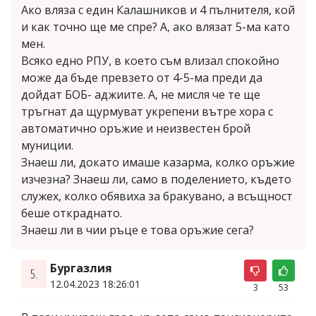
Ако вляза с един Калашников и 4 пълнителя, кой
и как точно ще ме спре? А, ако влязат 5-ма като
мен.
Всяко едно РПУ, в което съм влизал спокойно
може да бъде превзето от 4-5-ма преди да
дойдат БОБ- аджиите. А, не мисля че те ще
тръгнат да щурмуват укрепени вътре хора с
автоматично оръжие и неизвестен брой
муниции.
Знаеш ли, докато имаше казарма, колко оръжие
изчезна? Знаеш ли, само в поделението, където
служех, колко обявиха за бракувано, а всъщност
беше откраднато.
Знаеш ли в чии ръце е това оръжие сега?
Бургазлия
5.
12.04.2023 18:26:01
3
53