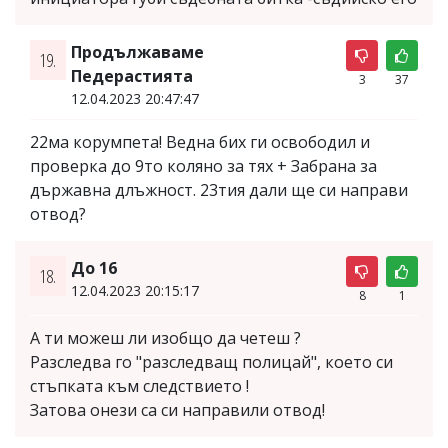
Продължаваме
19.
Педерастията
3
37
12.04.2023 20:47:47
22ма корумпета! Ведна бих ги освободил и
проверка до 9то коляно за тях + Забрана за
държавна длъжност. 23тия дали ще си направи
отвод?
До 16
18.
12.04.2023 20:15:17
8
1
А ти можеш ли изобщо да четеш ?
Разследва го "разследващ полицай", което си
стъпката към следствието !
Затова онези са си направили отвод!