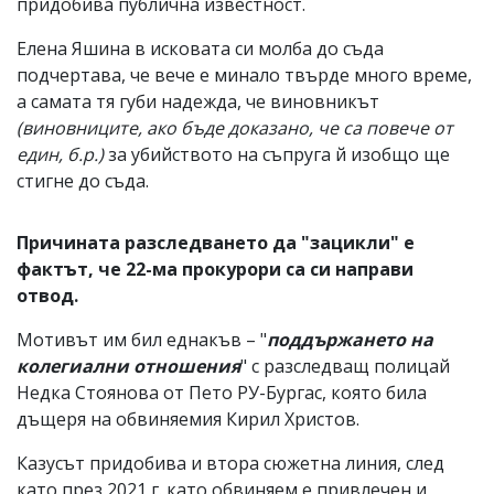
придобива публична известност.
Елена Яшина в исковата си молба до съда
подчертава, че вече е минало твърде много време,
а самата тя губи надежда, че виновникът
(виновниците, ако бъде доказано, че са повече от
един, б.р.)
за убийството на съпруга й изобщо ще
стигне до съда.
Причината разследването да "зацикли" е
фактът, че 22-ма прокурори са си направи
отвод.
Мотивът им бил еднакъв – "
поддържането на
колегиални отношения
" с разследващ полицай
Недка Стоянова от Пето РУ-Бургас, която била
дъщеря на обвиняемия Кирил Христов.
Казусът придобива и втора сюжетна линия, след
като през 2021 г. като обвиняем е привлечен и