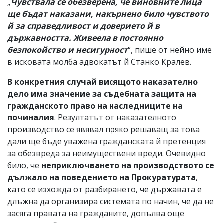
„
Чувствала се обезверена, че виновните лица
ще бъдат наказани, накърнено било чувството
й за справедливост и доверието й в
държавността. Живеела в постоянно
безпокойство и несигурност
“, пише от нейно име
в исковата молба адвокатът й Станко Кралев.
В конкретния случай висящото наказателно
дело има значение за съдебната защита на
гражданското право на наследниците на
починалия
. Резултатът от наказателното
производство се явявал пряко решаващ за това
дали ще бъде уважена гражданската й претенция
за обезвреда за неимуществени вреди. Очевидно
било, че
неприключването на производството се
дължало на поведението на Прокуратурата
,
като се изхожда от разбирането, че държавата е
длъжна да организира системата по начин, че да не
засяга правата на гражданите, допълва още