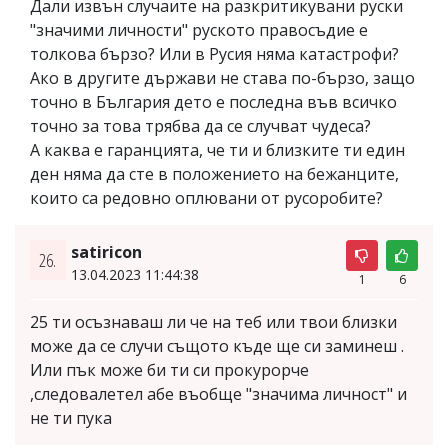
Дали извън случаите на разкритикувани руски
"значими личности" руското правосъдие е
толкова бързо? Или в Русия няма катастрофи?
Ако в другите държави не става по-бързо, защо
точно в България дето е последна във всичко
точно за това трябва да се случват чудеса?
А каква е гаранцията, че ти и близките ти един
ден няма да сте в положението на бежанците,
които са редовно оплювани от русоробите?
satiricon
26.
13.04.2023 11:44:38
1
6
25 ти осъзнаваш ли че на теб или твои близки
може да се случи същото къде ще си заминеш .
Или пък може би ти си прокурорче
,следовалетел абе въобще "значима личност" и
не ти пука