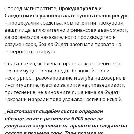
Според магистратите,
Прокуратурата и
Следствието разполагалат с достатъчно ресурс
– процесуални средства, компетентни прокурори,
вещи лица, включително и финансова възможност,
да организира наказателното производство в
разумен срок, без да бъдат засегнати правата на
почернената съпруга.
Съдът е счел, че Елена е претърпяла сочените от
нея неимуществени вреди - безпокойство и
несигурност, разочарование и загуба на доверие в
институциите, чувство за липса на справедливост,
притеснение, че виновните лица няма да бъдат
наказани и заради това уважава частично иска й.
„
Настоящият съдебен състав определи
обезщетение в размер на 5 000 лева за
допуснато нарушение на правото на гледане на
делото в разумен срок. Този размер на