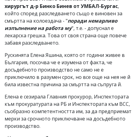
хирургът д-р Бинко Бинев от УМБАЛ-Бургас
,
който според разследването също е виновен за
смъртта на колоездача - "
поради немарливо
изпълнение на работа му
", т.е. - допуснал е
лекарска грешка. Това от своя страна още повече
забавя разследването.
Рускинята Елена Яшина, която от години живее в
България, посочва че е изумена от факта, че
досъдебното производство не само не е
приключило в разумен срок, но все още на нея не й
била известна причина за смъртта на съпруга й.
Елена е сезирала Главния прокурор, Инспектората
към прокуратурата на РБ и Инспектората към ВСС,
съобразно компетентността им, за да предприемат
мерки за срочното приключване на досъдебното
производство.