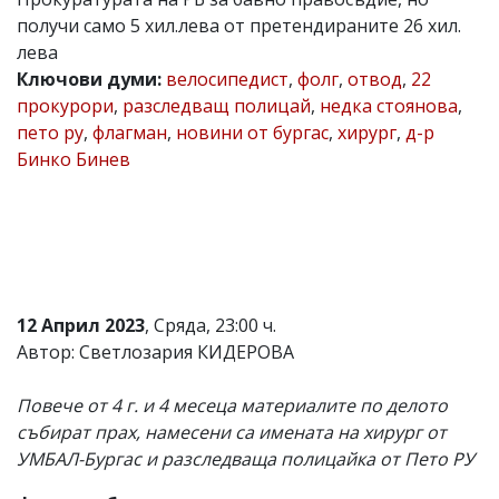
получи само 5 хил.лева от претендираните 26 хил.
Коментарите
под
лева
статиите
Ключови думи:
велосипедист
,
фолг
,
отвод
,
22
се
прокурори
,
разследващ полицай
,
недка стоянова
,
въвеждат
от
пето ру
,
флагман
,
новини от бургас
,
хирург
,
д-р
читателите
Бинко Бинев
и
редакцията
не
носи
отговорност
за
тях!
Ако
12 Април 2023
, Сряда, 23:00 ч.
откриете
обиден
Автор: Светлозария КИДЕРОВА
за
вас
Повече от 4 г. и 4 месеца материалите по делото
коментар,
моля
събират прах, намесени са имената на хирург от
сигнализирайте
УМБАЛ-Бургас и разследваща полицайка от Пето РУ
ни!