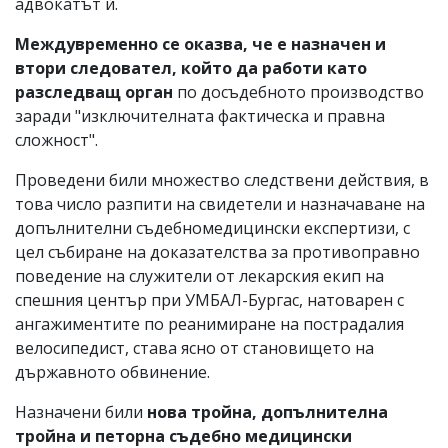
адвокатът й.
Междувременно се оказва, че е назначен и
втори следовател, който да работи като
разследващ орган
по досъдебното производство
заради "изключителната фактическа и правна
сложност".
Проведени били множество следствени действия, в
това число разпити на свидетели и назначаване на
допълнителни съдебномедицински експертизи, с
цел събиране на доказателства за противоправно
поведение на служители от лекарския екип на
спешния център при УМБАЛ-Бургас, натоварен с
ангажиментите по реанимиране на пострадалия
велосипедист, става ясно от становището на
държавното обвинение.
Назначени били
нова тройна, допълнителна
тройна и петорна съдебно медицински