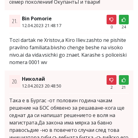
семер поколении! Окупантьl и твари!
Bin Pomorie
21.
12.04.2023 21:48:17
0
24
Tozi dartak ne Xristov,a Kiro Iliev.zashto ne pishite
pravilno familiata.bivsho chenge beshe na visoko
nivo.ai da vida.vsichki go znaet. Karashe s policeiski
nomera 0001 wv
Николай
20.
12.04.2023 20:48:50
2
21
Така е в Бургас -от половин година чакам
решение на БОС обявено за решаване-кога ще
седнат да си напишат решението е воля на
магистрата.Да закона има мярка за бавно
правосъдие -но в повечето случаи след това
инициатора губи съдебната битка -съдийско его