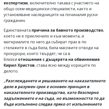
експертизи
, включително такава с участието на
общо осем медицински специалисти, както и
установяване наследниците на починалия руски
гражданин.
Единствената
причина за бавното производство
,
което не е приключило и към момента, и
материалите по него да събират прах в по
стелажите в съда била, била масовите отводи на
прокурори, които твърдят, че са в
близки
отношения с дъщерята на обвиняемия
Кирил Христов
, става ясно между кориците по
делото.
„
Разглеждането и решаването на наказателното
дело в разумен срок е основен принцип в
наказателното производство, като безспорно
задължението е на съда, но възможността то да
бъде изпълнено следва пряко от изпълнението