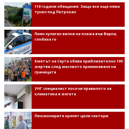
110 години обещания: Защо все още няма
тунел под Петрохан
Пиян хулиган вилня на плажа във Варна,
глобиха го
Кметът на Сеута обяви приблизително 100
жертви след масовото преминаване на
границата
УНГ специалист посочи правилото за
климатика в жегата
Пенсионерите крепят цели сектори