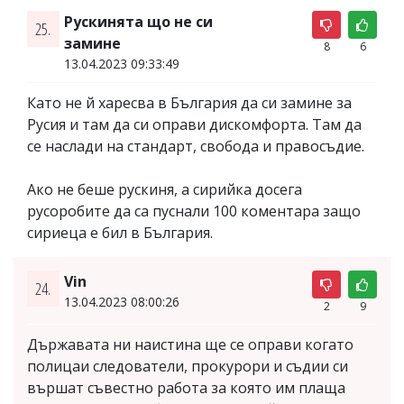
Рускинята що не си
25.
замине
8
6
13.04.2023 09:33:49
Като не й харесва в България да си замине за
Русия и там да си оправи дискомфорта. Там да
се наслади на стандарт, свобода и правосъдие.
Ако не беше рускиня, а сирийка досега
русоробите да са пуснали 100 коментара защо
сириеца е бил в България.
Vin
24.
13.04.2023 08:00:26
2
9
Държавата ни наистина ще се оправи когато
полицаи следователи, прокурори и съдии си
вършат съвестно работа за която им плаща