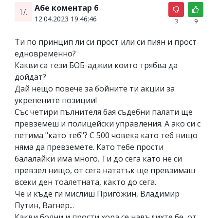
Абе коментар 6
17.
12.04.2023 19:46:46
3
9
Ти по принцип ли си прост или си пиян и прост
едновременно?
Какви са тези БОБ-аджии които трябва да
дойдат?
Дай нещо повече за бойните ти акции за
укрепените позиции!
Със четири пълнителя бая съдебни палати ще
превземеш и полицейски управления. А ако си с
петима "като теб"? С 500 човека като теб нищо
няма да превземете. Като тебе прости
балалайки има много. Ти до сега като не си
превзел нищо, от сега нататък ще превзимаш
всеки ден тоалетната, както до сега.
Че и къде ги мислиш Пригожин, Владимир
Путин, Вагнер...
Какви болни и прости хора се навъдихте бе, от