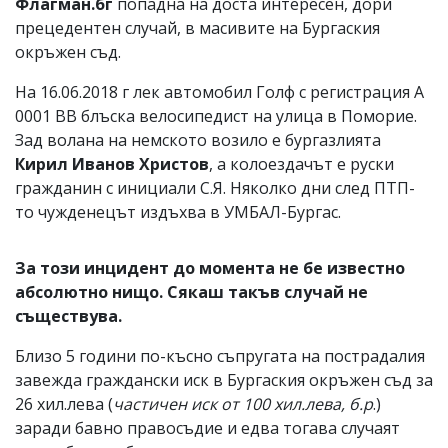
Флагман.бг
попадна на доста интересен, дори
прецедентен случай, в масивите на Бургаския
окръжен съд.
На 16.06.2018 г лек автомобил Голф с регистрация А
0001 ВВ блъска велосипедист на улица в Поморие.
Зад волана на немското возило е бургазлията
Кирил Иванов Христов
, а колоездачът е руски
гражданин с инициали С.Я. Няколко дни след ПТП-
то чужденецът издъхва в УМБАЛ-Бургас.
За този инцидент до момента не бе известно
абсолютно нищо. Сякаш такъв случай не
съществува.
Близо 5 години по-късно съпругата на пострадалия
завежда граждански иск в Бургаския окръжен съд за
26 хил.лева (
частичен иск от 100 хил.лева, б.р
.)
заради бавно правосъдие и едва тогава случаят