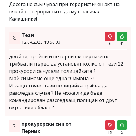
Досега не съм чувал при терористичен акт на
някой от терористите да му е засичал
Калашника!
Тези
8.
12.04.2023 18:56:33
6
41
двойни, тройни и петорни експертизи не
трябва ли първо да установят колко от тези 22
прокурори са чукали полицайката ?
Май си имаме още една "Симона"?!
И защо точно тази полицайка трябва да
разследва случая ? Не може ли да бъде
командирован разследващ полицай от друг
окръг или област ?
прокурорски син от
7.
Перник
19
5