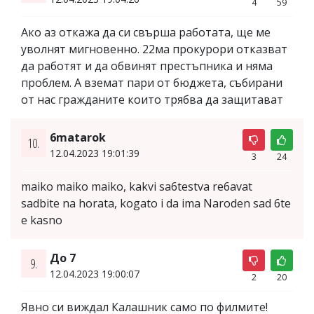
4
59
Ако аз откажа да си свърша работата, ще ме
уволнят мигновенно. 22ма прокурори отказват
да работят и да обвинят престъпника и няма
проблем. А вземат пари от бюджета, събирани
от нас гражданите които трябва да защитават
6matarok
10.
12.04.2023 19:01:39
3
24
maiko maiko maiko, kakvi sa6testva re6avat
sadbite na horata, kogato i da ima Naroden sad 6te
e kasno
До 7
9.
12.04.2023 19:00:07
2
20
Явно си виждал Калашник само по филмите!