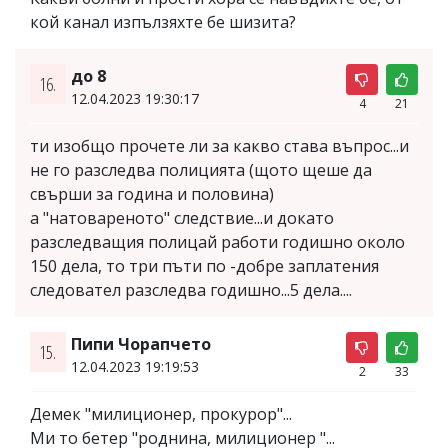
кой канал изпълзяхте бе шизита?
до 8
16.
12.04.2023 19:30:17
4
21
ти изобщо прочете ли за какво става въпрос...и
не го разследва полицията (щото щеше да
свърши за година и половина)
а "натовареното" следствие...и докато
разследващия полицай работи годишно около
150 дела, то три пъти по -добре заплатения
следовател разследва годишно...5 дела....
Пипи Чорапчето
15.
12.04.2023 19:19:53
2
33
Демек "милиционер, прокурор"...
Ми то бетер "роднина, милиционер "...