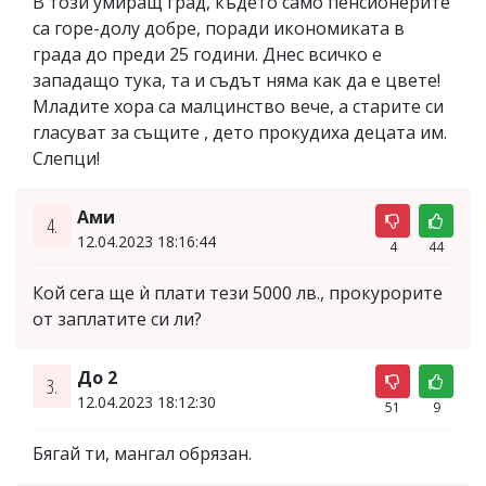
В този умиращ град, където само пенсионерите
са горе-долу добре, поради икономиката в
града до преди 25 години. Днес всичко е
западащо тука, та и съдът няма как да е цвете!
Младите хора са малцинство вече, а старите си
гласуват за същите , дето прокудиха децата им.
Слепци!
Ами
4.
12.04.2023 18:16:44
4
44
Кой сега ще ѝ плати тези 5000 лв., прокурорите
от заплатите си ли?
До 2
3.
12.04.2023 18:12:30
51
9
Бягай ти, мангал обрязан.