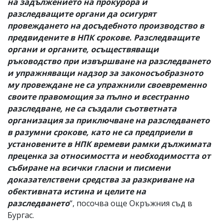
на задължението на прокурора и
разследващите органи да осигурят
провеждането на досъдебното производство в
предвидените в НПК срокове. Разследващите
органи и органите, осъществяващи
ръководство при извършване на разследването
и упражняващи надзор за законосъобразното
му провеждане не са упражнили своевременно
своите правомощия за пълно и всестранно
разследване, не са създали съответната
организация за приключване на разследването
в разумни срокове, като не са предприели в
установените в НПК времеви рамки дължимата
преценка за относимостта и необходимостта от
събиране на всички гласни и писмени
доказателствени средства за разкриване на
обективната истина и целите на
разследването
“, посочва още Окръжния съд в
Бургас.