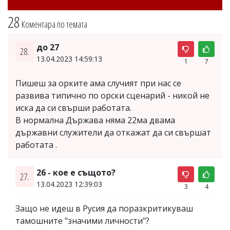
28
Коментара по темата
до 27
28.
13.04.2023 14:59:13
1
7
Пишеш за орките ама случият при нас се
развива типично по орски сценарий - никой не
иска да си свърши работата.
В нормална Държава няма 22ма двама
държавни служители да откажат да си свършат
работата .
26 - кое е същото?
27.
13.04.2023 12:39:03
3
4
Защо не идеш в Русия да поразкритикуваш
тамошните "значими личности"?