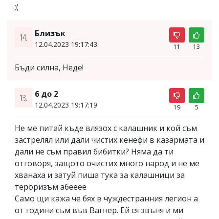
;(
Близък
14.
12.04.2023 19:17:43
11
13
Бъди силна, Неде!
6 до 2
13.
12.04.2023 19:17:19
19
5
Не ме питай къде влязох с калашник и кой съм
застрелял или дали чистих кенефи в казармата и
дали не съм правил бибитки? Няма да ти
отговоря, защото очистих много народ и не ме
хванаха и затуй пиша тука за калашници за
тероризъм абееее
Само щи кажа че бях в чуждестранния легион а
от години съм във Вагнер. Ей ся звъня и ми