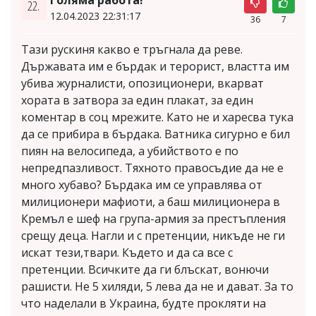
22.
12.04.2023 22:31:17
36
7
Тази рускиня какво е тръгнала да реве.
Държавата им е бърдак и терорист, властта им
убива журналисти, опозиционери, вкарват
хората в затвора за един плакат, за един
коментар в соц мрежите. Като не и харесва тука
да се прибира в бърдака. Ватника сигурно е бил
пиян на велосипеда, а убийството е по
непредпазливост. Тяхното правосъдие да не е
много хубаво? Бърдака им се управлява от
милиционери мафиоти, а баш милиционера в
Кремъл е шеф на група-армия за престъпления
срещу деца. Нагли и с претенции, никъде не ги
искат тези,твари. Където и да са все с
претенции. Всичките да ги блъскат, вонючи
рашисти. Не 5 хиляди, 5 лева да не и дават. За то
что наделали в Украина, будте прокляти на