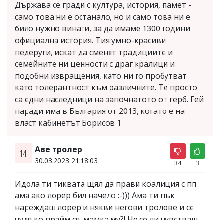
Държава се гради с култура, история, памет -
само това ни е останало, но и само това ни е
било нужно винаги, за да имаме 1300 години
официална история. Тия умно-красиви
педеруги, искат да сменят традициите и
семейните ни ценности с драг кралици и
подобни извращения, като ни го пробутват
като толерантност към различните. Те просто
са едни наследници на започнатото от герб. Гей
паради има в България от 2013, когато е на
власт кабинетът Борисов 1
Аве тролер
14.
30.03.2023 21:18:03
34
3
Идола ти тиквата щял да прави коалиция с пп
ама ако лорер бил начело :-))) Ама ти пък
нареждаш лорер и някви негови тролове и се
чудя ко прайм ся, мамка му?! Не се ли чувстваш