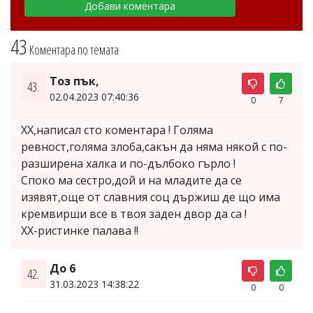
43
Коментара по темата
Тоз пък,
43.
02.04.2023 07:40:36
0
7
ХХ,написал сто коментара ! Голяма
ревност,голяма злоба,сакън да няма някой с по-
разширена халка и по-дълбоко гърло !
Споко ма сестро,дой и на младите да се
изявят,още от славния соц държиш де що има
кремвирши все в твоя заден двор да са !
ХХ-ристинке палава !!
До 6
42.
31.03.2023 14:38:22
0
0