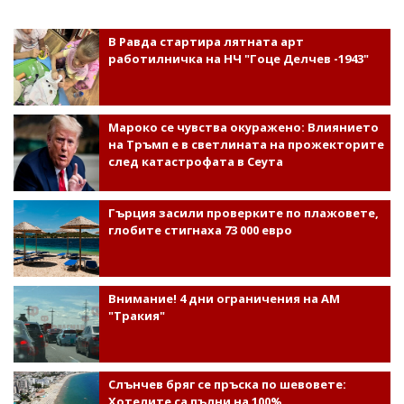
В Равда стартира лятната арт
работилничка на НЧ "Гоце Делчев -1943"
Мароко се чувства окуражено: Влиянието
на Тръмп е в светлината на прожекторите
след катастрофата в Сеута
Гърция засили проверките по плажовете,
глобите стигнаха 73 000 евро
Внимание! 4 дни ограничения на АМ
"Тракия"
Слънчев бряг се пръска по шевовете:
Хотелите са пълни на 100%