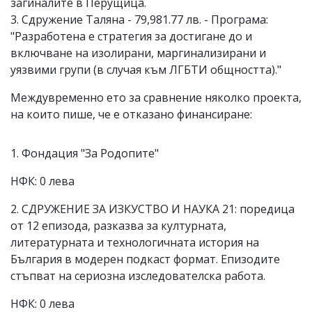
загиналите в Перущица.
3. Сдружение Таляна - 79,981.77 лв. - Програма:
"Разработена е стратегия за достигане до и
включване на изолирани, маргинализирани и
уязвими групи (в случая към ЛГБТИ общността)."
Междувременно ето за сравнение няколко проекта,
на които пише, че е отказано финансиране:
1. Фондация "За Родопите"
НФК: 0 лева
2. СДРУЖЕНИЕ ЗА ИЗКУСТВО И НАУКА 21: поредица
от 12 епизода, разказва за културната,
литературната и технологичната история на
България в модерен подкаст формат. Епизодите
стъпват на сериозна изследователска работа.
НФК: 0 лева