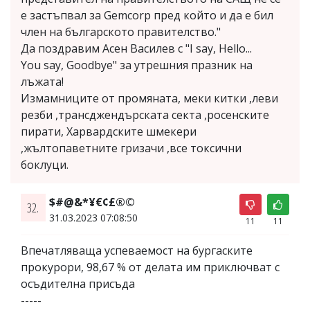
е застъпвал за Gemcorp пред който и да е бил
член на българското правителство."
Да поздравим Асен Василев с "I say, Hello...
You say, Goodbye" за утрешния празник на
лъжата!
Измамниците от промяната, меки китки ,леви
резби ,трансджендърската секта ,росенските
пирати, Харвардските шмекери
,жълтопаветните гризачи ,все токсични
боклуци.
$#@&*¥€¢£®©
32.
31.03.2023 07:08:50
11
11
Впечатляваща успеваемост на бургаските
прокурори, 98,67 % от делата им приключват с
осъдителна присъда
-----