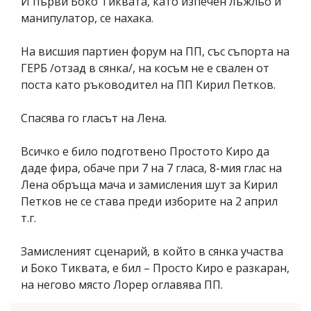
И първи Боко Тиквата, като изпечен лъжльо и
манипулатор, се нахака.
На висшия партиен форум на ПП, със съпорта на
ГЕРБ /отзад в сянка/, на косъм не е свален от
поста като ръководител на ПП Кирил Петков.
Спасява го гласът на Лена.
Всичко е било подготвено Простото Киро да
даде фира, обаче при 7 на 7 гласа, 8-мия глас на
Лена обръща мача и замисления шут за Кирил
Петков не се става преди изборите на 2 април
т.г.
Замисленият сценарий, в който в сянка участва
и Боко Тиквата, е бил – Просто Киро е разкаран,
на негово място Лорер оглавява ПП.