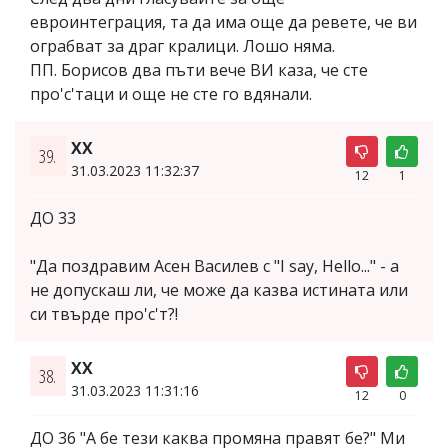
евроинтеграция, та да има още да ревете, че ви
ограбват за драг кралици. Лошо няма.
ПП. Борисов два пъти вече ВИ каза, че сте
про'с'таци и още не сте го вдянали.
ХХ
39.
31.03.2023 11:32:37
12
1
ДО 33
"Да поздравим Асен Василев с "I say, Hello..." - а
не допускаш ли, че може да казва истината или
си твърде про'с'т?!
ХХ
38.
31.03.2023 11:31:16
12
0
ДО 36 "А бе тези каква промяна правят бе?" Ми