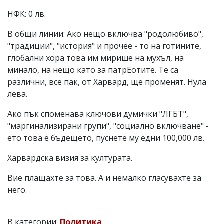
НФК: 0 лв.
В общи линии: Ако нещо включва "родолюбиво",
"традиции", "история" и прочее - то на готините,
глобални хора това им мирише на мухъл, на
минало, на нещо като за патрЕотите. Те са
различни, все пак, от Харвард, ще променят. Нула
лева.
Ако пък споменава ключови думички "ЛГБТ",
"маргинализирани групи", "социално включване" -
ето това е бъдещето, пуснете му едни 100,000 лв.
Харвардска визия за културата.
Вие плащахте за това. А и немалко гласувахте за
него.
В категории:
Политика