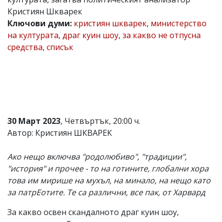
Кристиян Шкварек
Коментарите
под
Ключови думи:
кристиян шкварек
,
министерство
статиите
на културата
,
драг куин шоу
,
за какво не отпусна
се
средства
,
списък
въвеждат
от
читателите
и
редакцията
не
носи
отговорност
за
30 Март 2023
, Четвъртък, 20:00 ч.
тях!
Автор: Кристиян ШКВАРЕК
Ако
откриете
обиден
Ако нещо включва "родолюбиво", "традиции",
за
"история" и прочее - то на готините, глобални хора
вас
това им мирише на мухъл, на минало, на нещо като
коментар,
моля
за патрЕотите. Те са различни, все пак, от Харвард
сигнализирайте
ни!
За какво освен скандалното драг куин шоу,