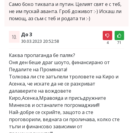
Само боко тиквата и путин. Целият свят е с теб,
не им пускай аванта. Гроб доживот :-) Искаш ли
помощ, аз съм с теб и родата ти :-)
До 3
10.
30.03.2023 20:52:58
4
71
Каква пропаганда бе паляк?
Оня ден беше драг шоуто, финансирано от
Педалите на Промяната!
Толкова ли сте затъпели троловете на Киро и
Асенка, че искате да не се разкриват
далаверите на вождовете
Киро,Асенка,Мравояда и присъдружните
Минеков и останалите погромаджии!!!
Най-добре се скрийте, защото а сте
проговорили, веднага си проличава, колко сте
тъпи и финансово зависими от