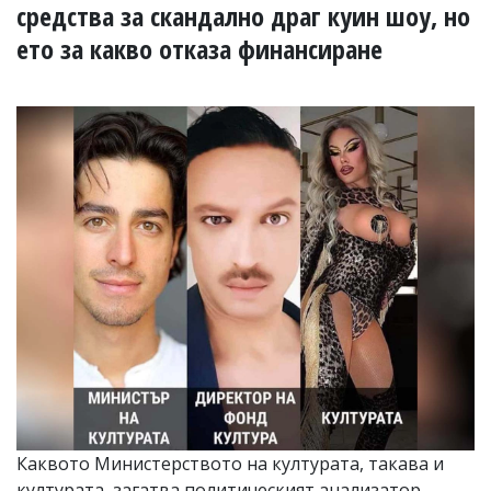
УКРАЙНА
средства за скандално драг куин шоу, но
СПОРТ
ето за какво отказа финансиране
РАЗСЛЕДВАНЕ
БИЗНЕС
ЮГ
Управители:
Веселин
Василев,
email:
v.vasilev@flagman.bg
Катя
Касабова,
еmail:
k.kassabova@flagman.bg
Главен
редактор:
Иван
Колев,
email:
Каквото Министерството на културата, такава и
office@flagman.bg
културата, загатва политическият анализатор