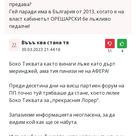
предава?
Гей паради има в България от 2013, когато е на
власт кабинетът ОРЕШАРСКИ бе лъжливо
педалче!
Въъъ ква стана тя
22.
30.03.2023 21:44:16
51
4
Боко Тиквата както винаги лъже като дърт
меринджей, ама тия пинизи не на АФЕРА!
Преди десетина дни на висш партиен форум на
ПП точно туй трябваше да стане, което лелее
Боко Тиквата за „прекрасния Лорер“.
Запазихме информацията неогласена, за да
видим кой как ще се набута.