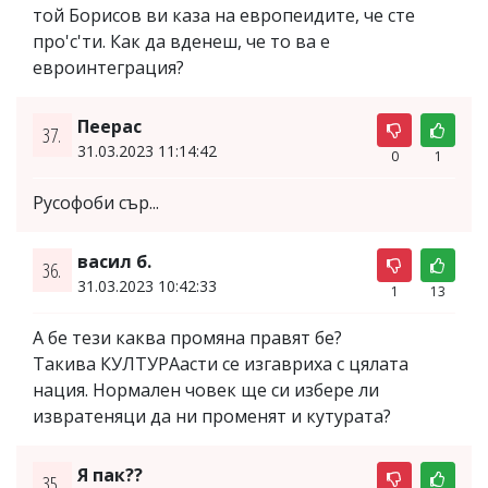
той Борисов ви каза на европеидите, че сте
про'с'ти. Как да вденеш, че то ва е
евроинтеграция?
Пеерас
37.
31.03.2023 11:14:42
0
1
Русофоби сър...
васил б.
36.
31.03.2023 10:42:33
1
13
А бе тези каква промяна правят бе?
Такива КУЛТУРАасти се изгавриха с цялата
нация. Нормален човек ще си избере ли
извратеняци да ни променят и кутурата?
Я пак??
35.