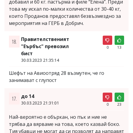
добавил и 60 кг. пастърма и филе “Елена”. Преди
това му искал по-малки количества от 30-40 кг,
които Проданов предоставял безвъзмездно за
мероприятия на ГЕРБ в Добрич.
Правителственият
18.
"Еърбъс" превозил
0
13
бист
30.03.2023 21:35:14
Шефът на Авиоотряд 28 възмутен, че го
занимават с глупост
до 14
17.
30.03.2023 21:31:01
0
23
Най-вероятно е объркан, но пък и ние не
трябва да вярваме на това, което казвай боко.
Тия убавци не могат да си позволят да направят