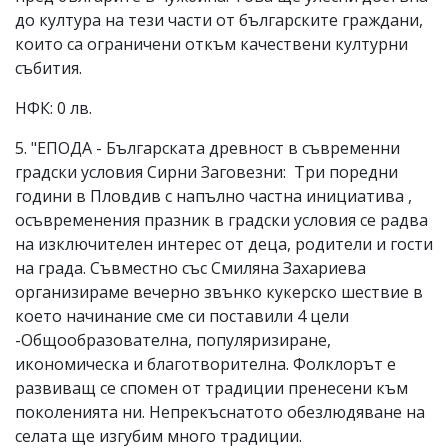
до култура на тези части от българските граждани,
които са ограничени откъм качествени културни
събития.
НФК: 0 лв.
5. "ЕПОДА - Българската древност в съвременни
градски условия Сирни Заговезни: Три поредни
години в Пловдив с напълно частна инициатива ,
осъвременения празник в градски условия се радва
на изключителен интерес от деца, родители и гости
на града. Съвместно със Смиляна Захариева
организираме вечерно звънко кукерско шествие в
което начинание сме си поставили 4 цели
-Общообразователна, популяризиране,
икономическа и благотворителна. Фолклорът е
развиващ се спомен от традиции пренесени към
поколенията ни. Непрекъснатото обезлюдяване на
селата ще изгубим много традиции.