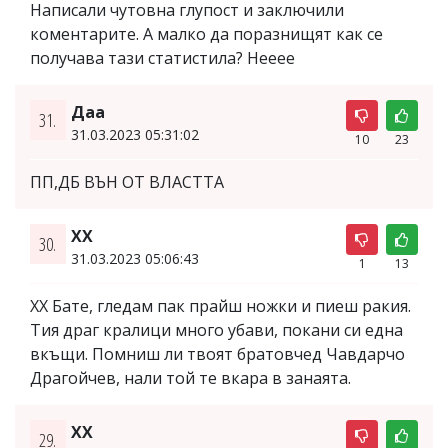
Написали чутовна глупост и заключили
коментарите. А малко да поразнищят как се
получава тази статистила? Нееее
Даа
31.
31.03.2023 05:31:02
10
23
ПП,ДБ ВЪН ОТ ВЛАСТТА
XX
30.
31.03.2023 05:06:43
1
13
ХХ Бате, гледам пак прайш ножки и пиеш ракия.
Тия драг кралици много убави, покани си една
вкъщи. Помниш ли твоят братовчед Чавдарчо
Драгойчев, нали той те вкара в занаята.
XX
29.