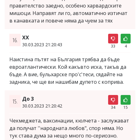
правителство заедно, особено харвардските
мишоци. Направят ли го, автоматично изтичат
в канавката и повече няма да чуем за тях
XX
16.
30.03.2023 21:20:43
33
4
Наистина пътят на България трябва да бъде
евроатлантически. Кой какъвто иска, такъв да
бъде. А вие, бульхарске про'с'теси, сядайте на
задника, че ще ви нашибам дупето с коприва.
До 3
15.
30.03.2023 21:20:42
34
15
Чекмеджета, ваксинации, кюлчета - заслужават
да получат ''народната любов", спор няма. Но
тук става дума за нещо много по-сериозно.