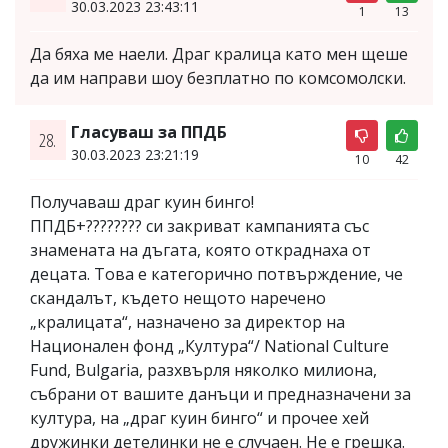
30.03.2023 23:43:11
1
13
Да бяха ме наели. Драг кралица като мен щеше
да им направи шоу безплатно по комсомолски.
Гласуваш за ППДБ
28.
30.03.2023 23:21:19
10
42
Получаваш драг куин бинго!
ППДБ+????️‍???? си закриват кампанията със
знамената на дъгата, която откраднаха от
децата. Това е категорично потвърждение, че
скандалът, където нещото наречено
„кралицата“, назначено за директор на
Национален фонд „Култура“/ National Culture
Fund, Bulgaria, разхвърля няколко милиона,
събрани от вашите данъци и предназначени за
култура, на „драг куин бинго“ и прочее хей
дружинки детелинки не е случаен. Не е грешка.