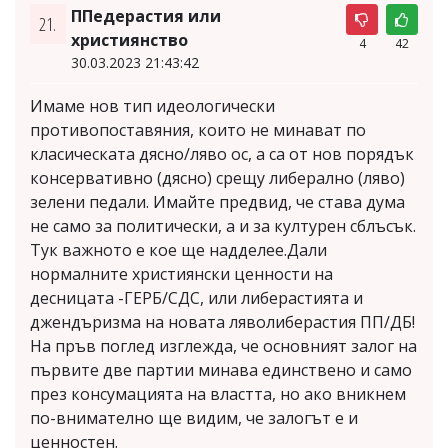
ППедерастия или
21.
християнство
4
42
30.03.2023 21:43:42
Имаме нов тип идеологически
противопоставяния, които не минават по
класическата дясно/ляво ос, а са от нов порядък
консервативно (дясно) срещу либерално (ляво)
зелени педали. Имайте предвид, че става дума
не само за политически, а и за културен сблъсък.
Тук важното е кое ще надделее.Дали
нормалните християнски ценности на
десницата -ГЕРБ/СДС, или либерастията и
джендъризма на новата ляволиберастия ПП/ДБ!
На пръв поглед изглежда, че основният залог на
първите две партии минава единствено и само
през консумацията на властта, но ако вникнем
по-внимателно ще видим, че залогът е и
ценностен.