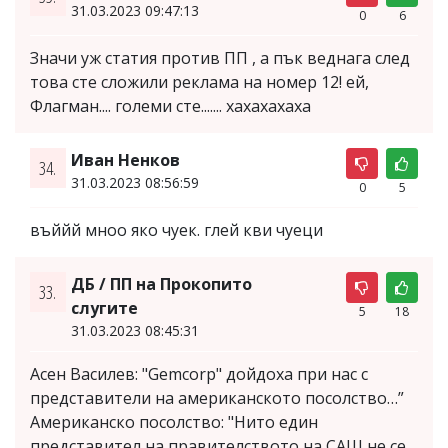
31.03.2023 09:47:13
0
6
Значи уж статия против ПП , а пък веднага след
това сте сложили реклама на номер 12! ей,
Флагман.... големи сте....... хахахахаха
Иван Ненков
34.
31.03.2023 08:56:59
0
5
въййй мноо яко чуек. глей кви чуеци
ДБ / ПП на Прокопито
33.
слугите
5
18
31.03.2023 08:45:31
Асен Василев: "Gemcorp" дойдоха при нас с
представители на американското посолство…”
Американско посолство: "Нито един
представител на правителството на САЩ не се