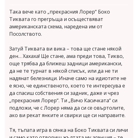
Така вече като „прекрасния Лорер“ Боко
Тиквата го прегръща и осъществяват
американската схема, наредена им от
Посолството.
Затуй Тиквата ви вика – това ще стане някой
ден… Хахаха! Ще стане, ама преди това, Тикво,
още трябва да ближеш задници американски,
да не те турнат в някой списък, или да не ти
надянат белезници. Иначе само на идиотите не
е ясно, че единственото, което те интересува е
да спасиш собствения си задник, даже и чрез
„прекрасния Лорер“. Ти „Вичо Касичката“ си
подложи, че с Лорер няма да си се овъртолите,
ако ви рекат янките и свирки ще си направите.
Тя, тъпата игра в сянка на Боко Тиквата си личи
и само като отвориш жълтата му агенция – те