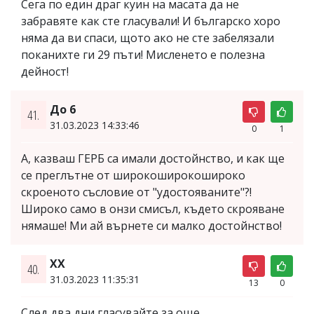
Сега по един драг куин на масата да не
забравяте как сте гласували! И българско хоро
няма да ви спаси, щото ако не сте забелязали
поканихте ги 29 пъти! Мисленето е полезна
дейност!
До 6
41.
31.03.2023 14:33:46
0
1
А, казваш ГЕРБ са имали достойнство, и как ще
се преглътне от широкоширокошироко
скроеното съсловие от "удостояваните"?!
Широко само в онзи смисъл, където скрояване
нямаше! Ми ай върнете си малко достойнство!
ХХ
40.
31.03.2023 11:35:31
13
0
След два дни гласувайте за още