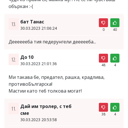
объркан :-(
бат Танас
13.
30.03.2023 21:06:24
0
40
Дееееееба тия педерунгели деееееба...
До 10
12.
30.03.2023 21:01:36
48
4
Ми такава бе, предател, рашка, крадлива,
противоБългарска!
Мастии като теб толкова могат!
Дай им тролер, с теб
11.
сме
38
4
30.03.2023 20:53:58