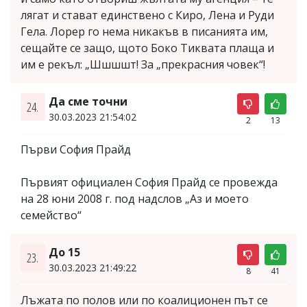
лягат и стават единствено с Киро, Лена и Руди
Гела. Лорер го нема никакъв в писанията им,
сещайте се защо, щото Боко Тиквата плаща и
им е рекъл: „Шшшшт! За „прекрасния човек“!
Да сме точни
24.
30.03.2023 21:54:02
2
13
Първи София Прайд
Първият официален София Прайд се провежда
на 28 юни 2008 г. под надслов „Аз и моето
семейство“
До 15
23.
30.03.2023 21:49:22
8
41
Лъжата по полов или по коалиционен път се