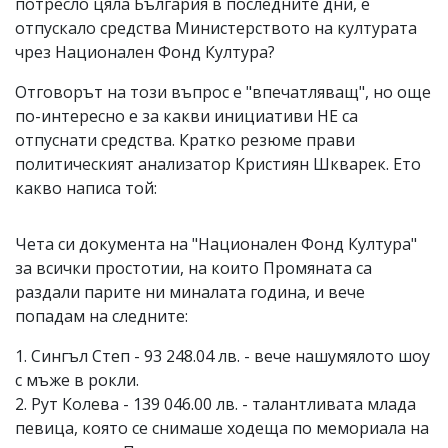
потресло цяла България в последните дни, е
отпускало средства Министерството на културата
чрез Национален Фонд Култура?
Отговорът на този въпрос е "впечатляващ", но още
по-интересно е за какви инициативи НЕ са
отпуснати средства. Кратко резюме прави
политическият анализатор Кристиян Шкварек. Ето
какво написа той:
Чета си документа на "Национален Фонд Култура"
за всички простотии, на които Промяната са
раздали парите ни миналата година, и вече
попадам на следните:
1. Сингъл Степ - 93 248.04 лв. - вече нашумялото шоу
с мъже в рокли.
2. Рут Колева - 139 046.00 лв. - талантливата млада
певица, която се снимаше ходеща по мемориала на