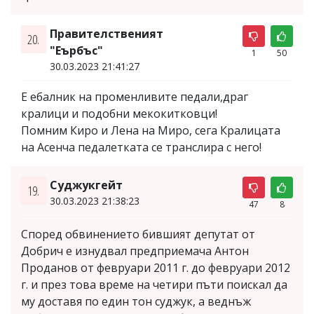
Правителственият
20.
"Еърбъс"
1
50
30.03.2023 21:41:27
E ебалник на променливите педали,драг
кралици и подобни мекокитковци!
Помним Киро и Лена на Миро, сега Кралицата
на Асенча педалетката се транслира с него!
Суджукгейт
19.
30.03.2023 21:38:23
47
8
Според обвинението бившият депутат от
Добрич е изнудвал предприемача Антон
Проданов от февруари 2011 г. до февруари 2012
г. и през това време на четири пъти поискал да
му доставя по един тон суджук, а веднъж