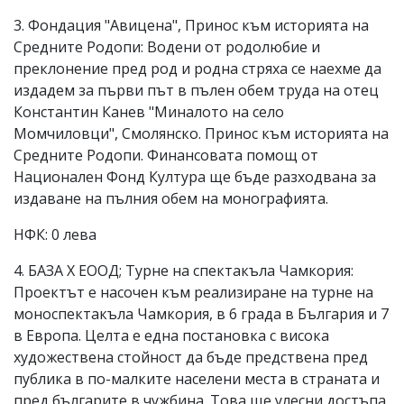
3. Фондация "Авицена", Принос към историята на
Средните Родопи: Водени от родолюбие и
преклонение пред род и родна стряха се наехме да
издадем за първи път в пълен обем труда на отец
Константин Канев "Миналото на село
Момчиловци", Смолянско. Принос към историята на
Средните Родопи. Финансовата помощ от
Национален Фонд Култура ще бъде разходвана за
издаване на пълния обем на монографията.
НФК: 0 лева
4. БАЗА Х ЕООД; Турне на спектакъла Чамкория:
Проектът е насочен към реализиране на турне на
моноспектакъла Чамкория, в 6 града в България и 7
в Европа. Целта е една постановка с висока
художествена стойност да бъде предствена пред
публика в по-малките населени места в страната и
пред българите в чужбина. Това ще улесни достъпа