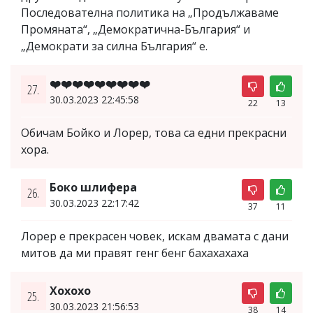
Последователна политика на „Продължаваме
Промяната“, „Демократична-България“ и
„Демократи за силна България“ е.
❤️❤️❤️❤️❤️❤️❤️❤️❤️
27.
30.03.2023 22:45:58
22
13
Обичам Бойко и Лорер, това са едни прекрасни
хора.
Боко шлифера
26.
30.03.2023 22:17:42
37
11
Лорер е прекрасен човек, искам двамата с дани
митов да ми правят генг бенг бахахахаха
Хохохо
25.
30.03.2023 21:56:53
38
14