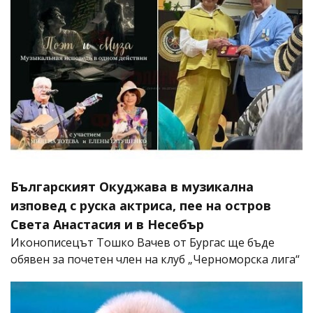
Българският Окуджава в музикална
изповед с руска актриса, пее на остров
Света Анастасия и в Несебър
Иконописецът Тошко Вачев от Бургас ще бъде
обявен за почетен член на клуб „Черноморска лига“