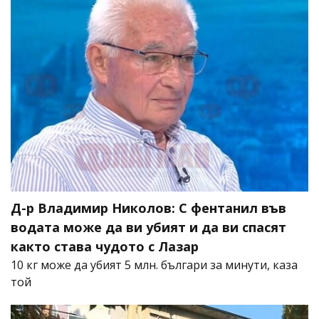
Д-р Владимир Николов: С фентанил във
водата може да ви убият и да ви спасят
както става чудото с Лазар
10 кг може да убият 5 млн. българи за минути, каза
той