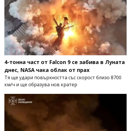
4-тонна част от Falcon 9 се забива в Луната
днес, NASA чака облак от прах
Тя ще удари повърхността със скорост близо 8700
км/ч и ще образува нов кратер