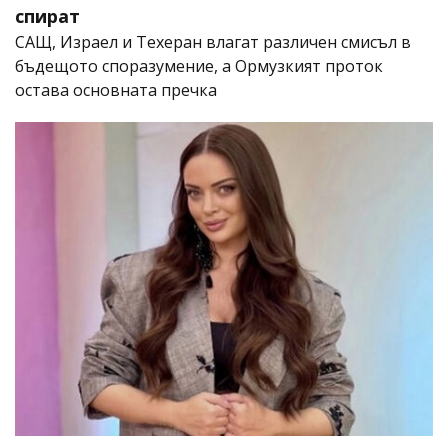
спират
САЩ, Израел и Техеран влагат различен смисъл в
бъдещото споразумение, а Ормузкият проток
остава основната пречка