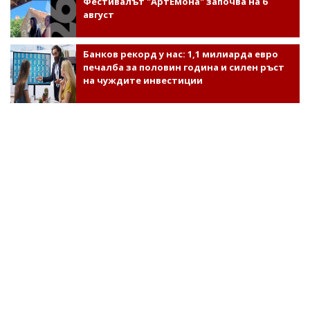
Фестивалът "АртЕмона" започва на 6
август
Банков рекорд у нас: 1,1 милиарда евро
печалба за половин година и силен ръст
на чуждите инвестиции