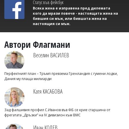
Статус във фейсбук
Всяка жена е изправена пред дилемата
кого да мрази повече - настоящата жена на
бившия си мъж, или бившата жена на
настоящия си мъж.
Автори Флагмани
Веселин ВАСИЛЕВ
Перфектният план – Тръмп превзема Гренландия с гумени лодки,
Дания му плаща милиарди
Катя КАСАБОВА
Зад фалшивия профил С.Иванов във ФБ се крие старшина от
фрегатата „Дръзки” на IV дивизион към ВМС
Иван КОЛЕВ