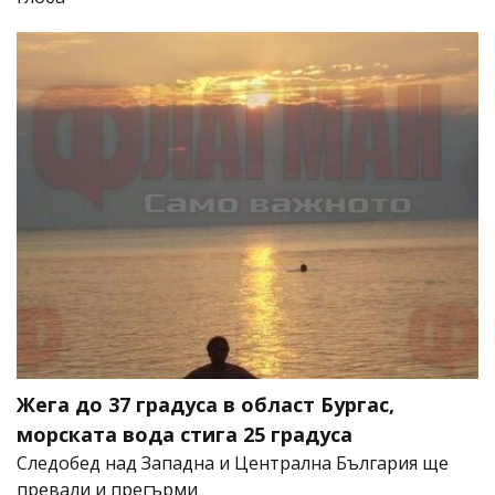
Жега до 37 градуса в област Бургас,
морската вода стига 25 градуса
Следобед над Западна и Централна България ще
превали и прегърми