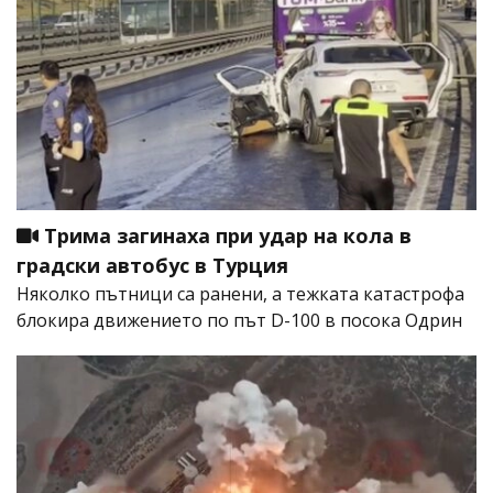
Трима загинаха при удар на кола в
градски автобус в Турция
Няколко пътници са ранени, а тежката катастрофа
блокира движението по път D-100 в посока Одрин