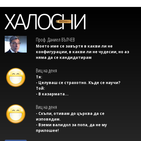
Проф. Даниел ВЪЛЧЕВ
Моето име се завъртя в какви ли не
конфигурации, в какви ли не чудесии, но аз
няма да се кандидатирам
Виц на деня
Тя:
- Целуваш се страхотно. Къде се научи?
Той:
- В казармата...
Виц на деня
- Скъпи, отивам до църква да се
изповядам.
- Вземи валидол за попа, да не му
прилошее!