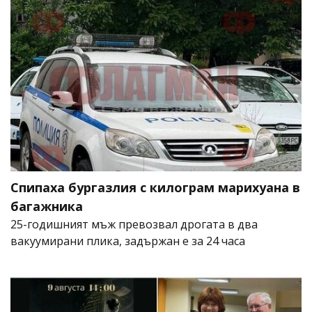
Спипаха бургазлия с килограм марихуана в
багажника
25-годишният мъж превозвал дрогата в два
вакуумирани плика, задържан е за 24 часа