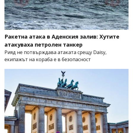
Ракетна атака в Аденския залив: Хутите
атакуваха петролен танкер
Рияд не потвърждава атаката срещу Daisy,
екипажът на кораба е в безопасност