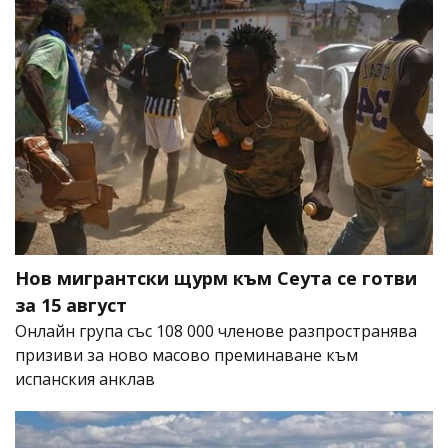
Нов мигрантски щурм към Сеута се готви
за 15 август
Онлайн група със 108 000 членове разпространява
призиви за ново масово преминаване към
испанския анклав