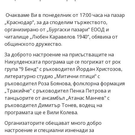
Очакваме Ви в понеделник от 17:00 часа на пазар
„Краснодар“, за да споделим тържеството,
организирано от „Бургаски пазари“ ЕООД и
читалище „Любен Каравелов 1940“, обявиха от
общинското дружество.
За доброто настроение на присъстващите на
Никулденската програма ще се погрижат от рок
група "9 Бенд" с ръководител Йордан Христозов,
литературно студио „Митични птици" с
ръководител Роза Боянова, фолклорна формация
„Тракийче" с ръководител Пенка Петрова и
танцьорите от ансамбъл „Атанас Манчев" с
ръководител Димитър Тонев, водещ на
програмата ще е Вили Колева.
Организаторите обещават много добро
настроение и специални изненади за