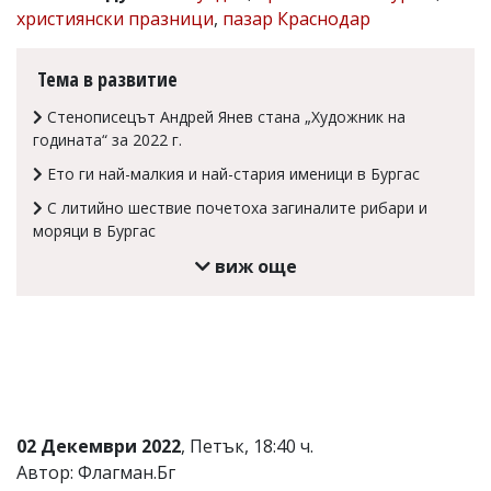
християнски празници
,
пазар Краснодар
Коментарите
под
статиите
Тема в развитие
се
въвеждат
Стенописецът Андрей Янев стана „Художник на
от
годината“ за 2022 г.
читателите
и
Ето ги най-малкия и най-стария именици в Бургас
редакцията
не
С литийно шествие почетоха загиналите рибари и
носи
моряци в Бургас
отговорност
за
виж още
тях!
Ако
откриете
обиден
за
вас
коментар,
моля
сигнализирайте
02 Декември 2022
, Петък, 18:40 ч.
ни!
Автор: Флагман.Бг