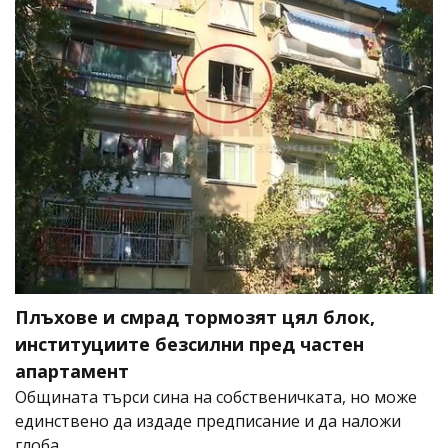
Плъхове и смрад тормозят цял блок,
институциите безсилни пред частен
апартамент
Общината търси сина на собственичката, но може
единствено да издаде предписание и да наложи
глоба