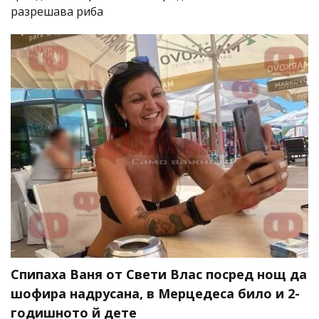
разрешава риба
Спипаха Ваня от Свети Влас посред нощ да
шофира надрусана, в Мерцедеса било и 2-
годишното й дете