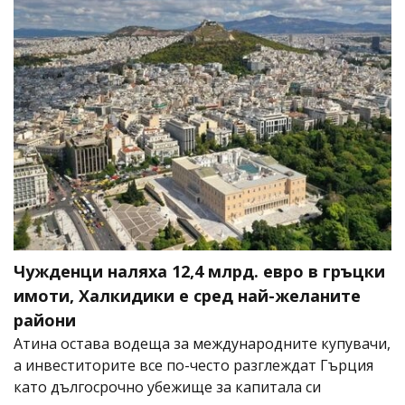
Чужденци наляха 12,4 млрд. евро в гръцки
имоти, Халкидики е сред най-желаните
райони
Атина остава водеща за международните купувачи,
а инвеститорите все по-често разглеждат Гърция
като дългосрочно убежище за капитала си