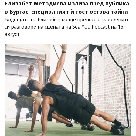
Елизабет Методиева излиза пред публика
в Бургас, специалният ѝ гост остава тайна
Водещата на Елизабетско ще пренесе откровените
си разговори на сцената на Sea You Podcast на 16
август