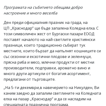
Програмата на събитието обещава добро
настроение и много веселба
Ден преди официалния празник на града, на
ЦП „Краснодар“ ще бъде запалена Коледна елха. С
този символичен жест от Бургаски пазари ЕООД
поставят началото на най-светлите християнски
празници, които традиционно събират тук
местните, които бързат да напълнят кошниците си
със сезонни и екзотични плодове и зеленчуци,
прясна риба и месо, млечни продукти от местни
производители, подправки, ароматно вино и
много други артикули от богатия асортимент,
предлагани от търговците.
„На 5-ти декември,в навечерието на Никулден, Ви
каним заедно да запалим светлините на Коледната
елха на пазар „Краснодар“ и да се насладим на
специалната празнична програма.