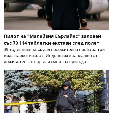
Пилот на "Малайзия Еърлайнс" заловен
със 70 114 таблетки екстази след полет
39-годишният мъж дал положителна проба за три
вида наркотици, а в Индонезия е заплашен от
доживотен затвор или смъртна присъда