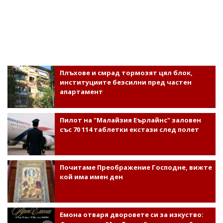
Плъхове и смрад тормозят цял блок,
институциите безсилни пред частен
апартамент
Пилот на "Малайзия Еърлайнс" заловен
със 70 114 таблетки екстази след полет
Почитаме Преображение Господне, вижте
кой има имен ден
Емона отваря дворовете си за изкуство: