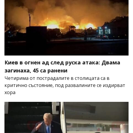
Киев в огнен ад след руска атака: Двама
загинаха, 45 са ранени
Четирима от пострадалите в столицата са в
критично състояние, под развалините се издирват
хора