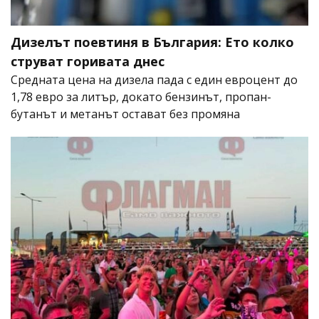
Дизелът поевтиня в България: Ето колко
струват горивата днес
Средната цена на дизела пада с един евроцент до
1,78 евро за литър, докато бензинът, пропан-
бутанът и метанът остават без промяна