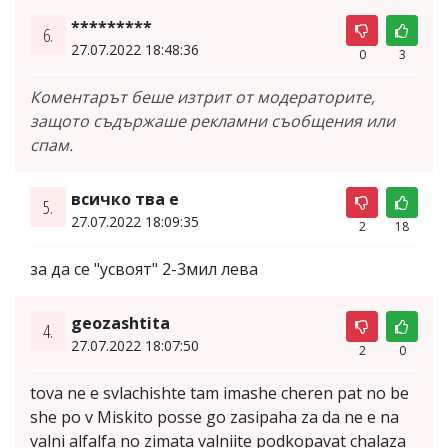
*********
6.
27.07.2022 18:48:36
0
3
Коментарът беше изтрит от модераторите,
защото съдържаше рекламни съобщения или
спам.
всичко тва е
5.
27.07.2022 18:09:35
2
18
за да се "усвоят" 2-3мил лева
geozashtita
4.
27.07.2022 18:07:50
2
0
tova ne e svlachishte tam imashe cheren pat no be
she po v Miskito posse go zasipaha za da ne e na
valni alfalfa no zimata valniite podkopavat chalaza