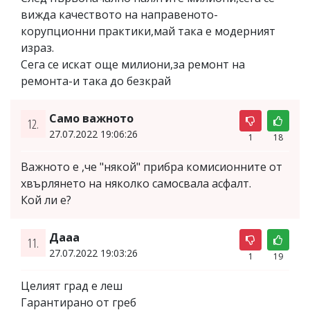
вижда качеството на направеното-
корупционни практики,май така е модерният
израз.
Сега се искат още милиони,за ремонт на
ремонта-и така до безкрай
Само важното
12.
27.07.2022 19:06:26
1
18
Важното е ,че "някой" прибра комисионните от
хвърлянето на няколко самосвала асфалт.
Кой ли е?
Дааа
11.
27.07.2022 19:03:26
1
19
Целият град е леш
Гарантирано от греб