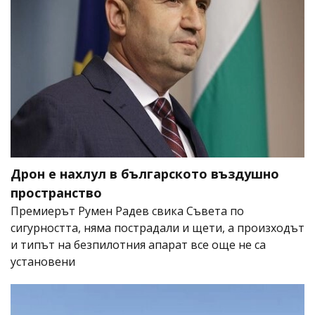
Дрон е нахлул в българското въздушно
пространство
Премиерът Румен Радев свика Съвета по
сигурността, няма пострадали и щети, а произходът
и типът на безпилотния апарат все още не са
установени