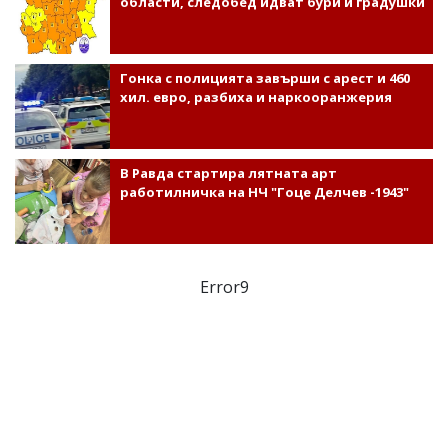
области, следобед идват бури и градушки
Гонка с полицията завърши с арест и 460
хил. евро, разбиха и наркооранжерия
В Равда стартира лятната арт
работилничка на НЧ "Гоце Делчев -1943"
Error9