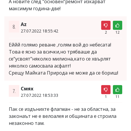
А новите след "основен"ремонт изкарват
максимум година-две!
Az
8.
27.07.2022 18:55:42
2
12
Еййй голямо реване ,голям вой до небесата!
Това е ясно за всички,но трябваше да
се"усвоят"няколко милиона,като се хвърлят
няколко самосвала асфалт!
Срещу Майката Природа не може да се бориш!
Смях
7.
27.07.2022 18:53:33
1
11
Пак се издънихте флагман - не за областна, за
законаът не е велоалея и общината е строила
незаконно там.