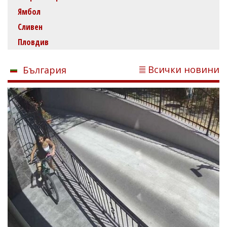
Ямбол
Сливен
Пловдив
Всички новини
България