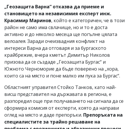
„Геозащита Варна“ отказва да приеме и
становището на независимия експерт инж.
Красимир Маринов
, който е категоричен, че в този
район не само има свлачище, но и то е доста
активно и до няколко месеца ще погълне цялата
велоалея. Заради очеизвадния конфликт на
интереси Варна да отговаря и за бургаското
крайбрежие, вчера кметът Димитър Николов
призова да се създаде „Геозащита Бургас“ и
Южното Черноморие да бъде поверено на „хора,
които са на място и поне малко им пука за Бургас“.
Областният управител Стойко Танков, като най-
висш представител на държавата в региона, е
разпоредил още при получаването на сигнала да се
сформира комисия от експерти, която да направи
оглед на място и даде препоръки.
Препоръката на
специалистите за трайно решаване на
проблема с ерозионните и абразионни процеси