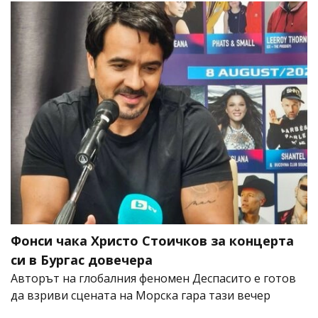
Фонси чака Христо Стоичков за концерта
си в Бургас довечера
Авторът на глобалния феномен Деспасито е готов
да взриви сцената на Морска гара тази вечер