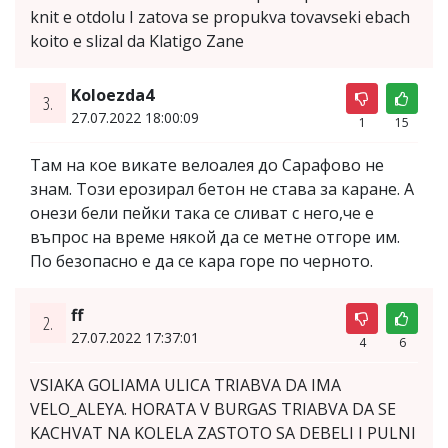
knit e otdolu I zatova se propukva tovavseki ebach
koito e slizal da Klatigo Zane
Koloezda4
3.
27.07.2022 18:00:09
1
15
Там на кое викате велоалея до Сарафово не
знам. Този ерозирал бетон не става за каране. А
онези бели пейки така се сливат с него,че е
въпрос на време някой да се метне отгоре им.
По безопасно е да се кара горе по черното.
ff
2.
27.07.2022 17:37:01
4
6
VSIAKA GOLIAMA ULICA TRIABVA DA IMA
VELO_ALEYA. HORATA V BURGAS TRIABVA DA SE
KACHVAT NA KOLELA ZASTOTO SA DEBELI I PULNI