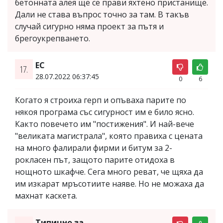
бетонната алея ще се прави яхтено пристанище.
Дали не става въпрос точно за там. В такъв
случай сигурно няма проект за пътя и
брегоукрепването.
ЕС
17.
28.07.2022 06:37:45
0
6
Когато я строиха герп и опъваха парите по
някоя програма със сигурност им е било ясно.
Както повечето им "постижения". И най-вече
"великата магистрала", която правиха с цената
на много фалирали фирми и битум за 2-
рокласен път, защото парите отидоха в
нощното шкафче. Сега много реват, че щяха да
им изкарат мръсотиите наяве. Но не можаха да
махнат каскета.
Типично за