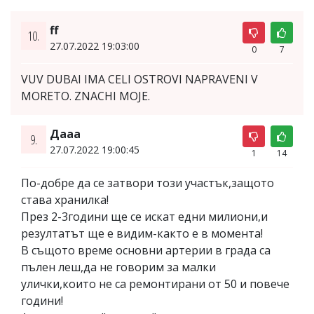
ff
10.
27.07.2022 19:03:00
0
7
VUV DUBAI IMA CELI OSTROVI NAPRAVENI V
MORETO. ZNACHI MOJE.
Дааа
9.
27.07.2022 19:00:45
1
14
По-добре да се затвори този участък,защото
става хранилка!
През 2-3години ще се искат едни милиони,и
резултатът ще е видим-както е в момента!
В същото време основни артерии в града са
пълен леш,да не говорим за малки
улички,които не са ремонтирани от 50 и повече
години!