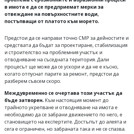
в имота е да се предприемат мерки за
отвеждане на повърхностните води,
постъпващи от платото към морето.
Предстои да се направи точно СМР за дейностите и
средствата да бъдат за проектиране, стабилизация
и строителство на проблемния участък и
отводняване на съседната територия. Дали
процесът ще може да се ускори и да не е късно,
когато отпуснат парите за ремонт, предстои да
разберем съвсем скоро.
Междувременно се очертава този участък да
бъде затворен.
Към настоящия момент до
трайното укрепване и отводняване на имота е
необходимо да се забрани движението по него, е
становището на експертите. Достъпът до алеята и
сега е ограничен, но забраната така и не се спазва.