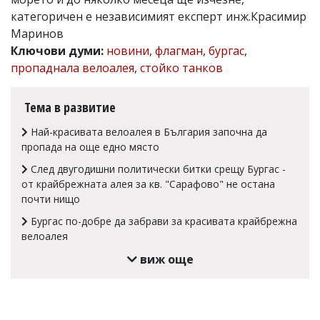
категоричен е независимият експерт инж.Красимир
Коментарите
под
Маринов
статиите
Ключови думи:
новини
,
флагман
,
бургас
,
се
пропаднала велоалея
,
стойко танков
въвеждат
от
читателите
Тема в развитие
и
редакцията
Най-красивата велоалея в България започна да
не
носи
пропада на още едно място
отговорност
След двугодишни политически битки срещу Бургас -
за
тях!
от крайбрежната алея за кв. "Сарафово" не остана
Ако
почти нищо
откриете
Бургас по-добре да забрави за красивата крайбрежна
обиден
за
велоалея
вас
виж още
коментар,
моля
сигнализирайте
ни!