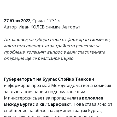
27 Юли 2022
, Сряда, 17:31 ч.
Автор: Иван КОЛЕВ снимка: Авторът
По заповед на губернатора е сформирана комисия,
която има препоръка за трайното решение на
проблема, големият въпрос е дали спасителната
операция ще се реализира бързо
Губернаторът на Бургас Стойко Танков
е
информирал през май Междуведомствена комисия
за възстановяване и подпомагане към
Министерски съвет за пропадналата
велоалея
между Бургас и кв.“Сарафово“.
Това става ясно от
съобщение на областна администрация Бургас,
която току-що излезе със становище по този