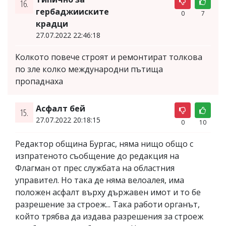
16.
гербаджииските
0
7
крадци
27.07.2022 22:46:18
Колкото повече строят и ремонтират толкова
по зле колко международни пътища
пропаднаха
Асфалт бей
15.
27.07.2022 20:18:15
0
10
Редактор община Бургас, няма нищо общо с
изпратеното съобщение до редакция на
Флагман от прес службата на областния
управител. Но така де няма велоалея, има
положен асфалт върху държавен имот и то бе
разрешение за строеж... Така работи органът,
който трябва да издава разрешения за строеж