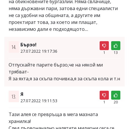
на обикновените бургазлии. Няма свлачище,
няма държавни пари, затова едни специалисти
не са удобни на общината, а другите им
проектират това, за което им плащат,
независимо дали е подходящото....
Бързо!
14.
27.07.2022 19:17:36
1
13
Отпускайте парите бързо,че на някой ми
трябват-
Я за яхта,я за скъпа почивка,я за скъпа кола и т.н
Я
13.
27.07.2022 19:11:53
1
20
Тази алея се превръща в мега мазната
хранилка!
След първоначално налятите милиони,сега се