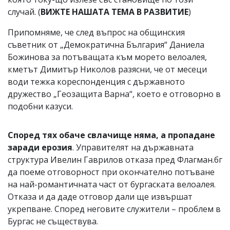
случай. (
ВИЖТЕ НАШАТА ТЕМА В РАЗВИТИЕ
)
Припомняме, че след въпрос на общинския
съветник от „Демократична България“ Даниела
Божинова за потъващата към морето велоалея,
кметът Димитър Николов разясни, че от месеци
води тежка кореспонденция с държавното
дружество „Геозащита Варна“, което е отговорно в
подобни казуси.
Според тях обаче свлачище няма, а пропадане
заради ерозия
. Управителят на държавната
структура Ивелин Гаврилов отказа пред Флагман.бг
да поеме отговорност при окончателно потъване
на най-романтичната част от бургаската велоалея.
Отказа и да даде отговор дали ще извършат
укрепване. Според неговите служители – проблем в
Бургас не съществува.