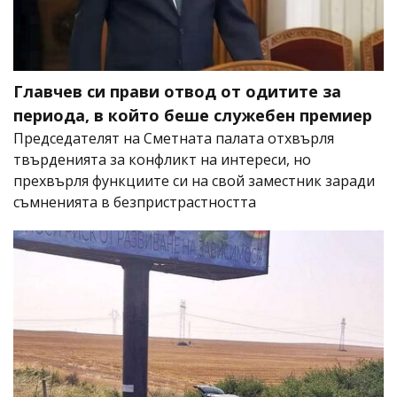
Главчев си прави отвод от одитите за
периода, в който беше служебен премиер
Председателят на Сметната палата отхвърля
твърденията за конфликт на интереси, но
прехвърля функциите си на свой заместник заради
съмненията в безпристрастността