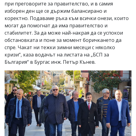
при преговорите за правителство, и в самия
изборен ден ще се държим балансирано и
коректно. Подаваме ръка към всички онези, които
могат да помогнат да има правителство и
стабилитет. За да може най-накрая да се успокои
обстановката и поне за момент боричкането да
спре. Чакат ни тежки зимни месеци с няколко
кризи“, каза водачът на листата на „БСП за
България“ в Бургас инж. Петър Кънев.