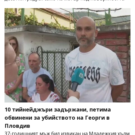
10 тийнейджъри задържани, петима
обвинени за убийството на Георги в
Пловдив
37-годишният мъж бил извикан на Младежкия хълм