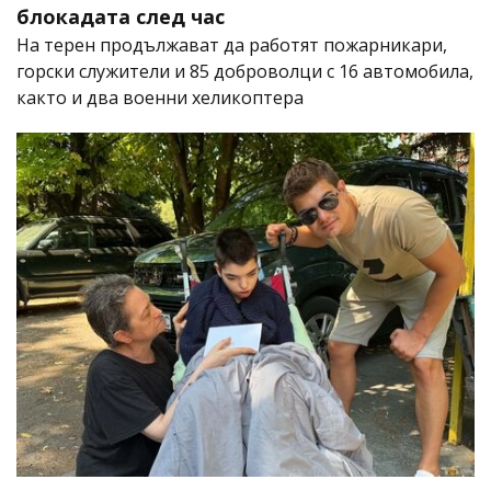
блокадата след час
На терен продължават да работят пожарникари,
горски служители и 85 доброволци с 16 автомобила,
както и два военни хеликоптера