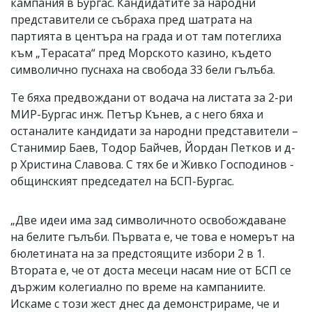
кампания в Бургас. Кандидатите за народни
представители се събраха пред шатрата на
партията в центъра на града и от там потеглиха
към „Терасата“ пред Морското казино, където
символично пуснаха на свобода 33 бели гълъба.
Те бяха предвождани от водача на листата за 2-ри
МИР-Бургас инж. Петър Кънев, а с него бяха и
останалите кандидати за народни представители –
Станимир Баев, Тодор Байчев, Йордан Петков и д-
р Христина Славова. С тях бе и Живко Господинов -
общинският председател на БСП-Бургас.
„Две идеи има зад символичното освобождаване
на белите гълъби. Първата е, че това е номерът на
бюлетината на за предстоящите избори 2 в 1.
Втората е, че от доста месеци насам ние от БСП се
държим колегиално по време на кампаниите.
Искаме с този жест днес да демонстрираме, че и