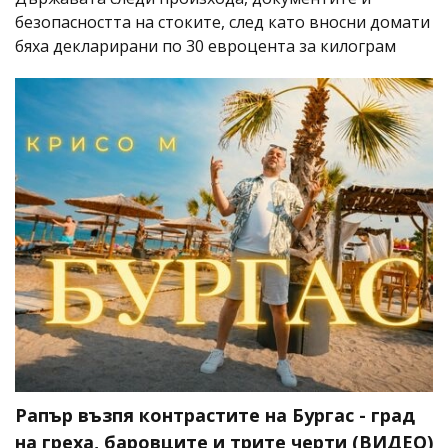
безопасността на стоките, след като вносни домати
бяха декларирани по 30 евроцента за килограм
Рапър възпя контрастите на Бургас - град
на греха, баровците и трите черти (ВИДЕО)