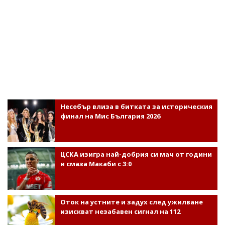
Несебър влиза в битката за историческия
финал на Мис България 2026
ЦСКА изигра най-добрия си мач от години
и смаза Макаби с 3:0
Оток на устните и задух след ужилване
изискват незабавен сигнал на 112