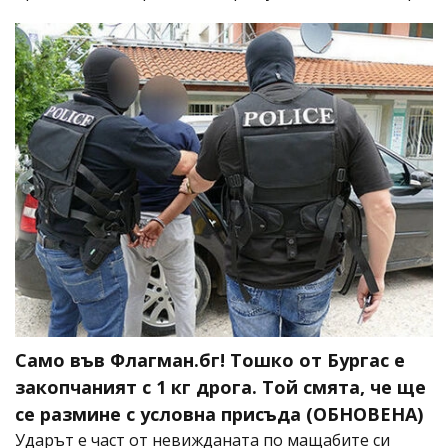
Само във Флагман.бг! Тошко от Бургас е
закопчаният с 1 кг дрога. Той смята, че ще
се размине с условна присъда (ОБНОВЕНА)
Ударът е част от невижданата по мащабите си