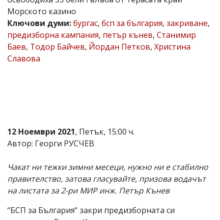
Морското казино
Коментарите
под
Ключови думи:
бургас
,
бсп за българия
,
закриване
,
статиите
предизборна кампания
,
петър кънев
,
Станимир
се
Баев
,
Тодор Байчев
,
Йордан Петков
,
Христина
въвеждат
от
Славова
читателите
и
редакцията
не
носи
отговорност
за
тях!
12 Ноември 2021
, Петък, 15:00 ч.
Ако
Автор: Георги РУСЧЕВ
откриете
обиден
за
Чакат ни тежки зимни месеци, нужно ни е стабилно
вас
правителство, затова гласувайте, призова водачът
коментар,
моля
на листата за 2-ри МИР инж. Петър Кънев
сигнализирайте
ни!
“БСП за България“ закри предизборната си