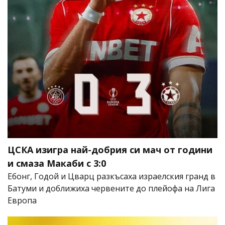
ЦСКА изигра най-добрия си мач от години
и смаза Макаби с 3:0
Ебонг, Годой и Цварц разкъсаха израелския гранд в
Батуми и доближиха червените до плейофа на Лига
Европа