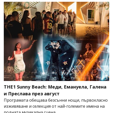
THE1 Sunny Beach: Меди, Емануела, Галена
и Преслава през август
Програмата обещава безсънни нощи, първокласно
изживяване и селекция от най-големите имена на
родната музикална сцена