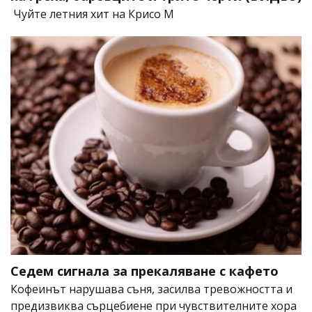
Чуйте летния хит на Крисо М
Седем сигнала за прекаляване с кафето
Кофеинът нарушава съня, засилва тревожността и
предизвиква сърцебиене при чувствителните хора