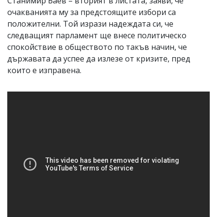
Станимир Баев – вторият в листата, заяви, че
очакванията му за предстоящите избори са
положителни. Той изрази надеждата си, че
следващият парламент ще внесе политическо
спокойствие в обществото по такъв начин, че
държавата да успее да излезе от кризите, пред
които е изправена.