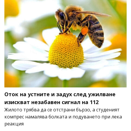
Оток на устните и задух след ужилване
изискват незабавен сигнал на 112
Жилото трябва да се отстрани бързо, а студеният
компрес намалява болката и подуването при лека
реакция