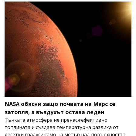
NASA обясни защо почвата на Марс се
затопля, а въздухът остава леден
Тънката атмосфера не пренася ефективно
топлината и създава температурна разлика от
десетки градуси само на метър над повърхността