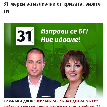
УКРАЙНА
31 мерки за излизане от кризата, вижте
СПОРТ
ги
РАЗСЛЕДВАНЕ
БИЗНЕС
ЮГ
Управители:
Веселин
Василев,
email:
v.vasilev@flagman.bg
Катя
Касабова,
еmail:
k.kassabova@flagman.bg
Главен
редактор:
Иван
Колев,
email:
Ключови думи:
изправи се бг ние идваме
,
живко
office@flagman.bg
табаков
,
мая манолова
,
парламентарни избори
,
31