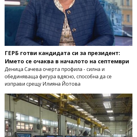
ГЕРБ готви кандидата си за президент:
Името се очаква в началото на септември
Деница Сачева очерта профила - силна и
обединяваща фигура вдясно, способна да се
изправи срещу Илияна Йотова