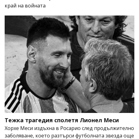
край на войната
Тежка трагедия сполетя Лионел Меси
Хорхе Меси издъхна в Росарио след продължително
заболяване, което разтърси футболната звезда още