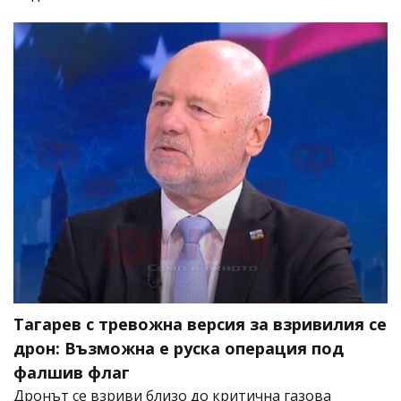
Тагарев с тревожна версия за взривилия се
дрон: Възможна е руска операция под
фалшив флаг
Дронът се взриви близо до критична газова