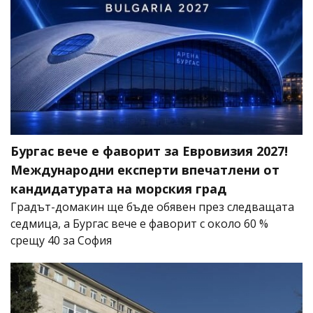
Бургас вече е фаворит за Евровизия 2027!
Международни експерти впечатлени от
кандидатурата на морския град
Градът-домакин ще бъде обявен през следващата
седмица, а Бургас вече е фаворит с около 60 %
срещу 40 за София