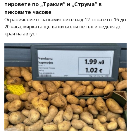
тировете по „Тракия“ и „Струма“ в
пиковите часове
Ограничението за камионите над 12 тона е от 16 до
20 часа, мярката ще важи всеки петък и неделя до
края на август