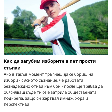
Как да загубим изборите в пет прости
стъпки
Ако в такъв момент тръгнеш да се бориш на
избори - с ясното съзнание, че работата
безнадеждно отива към бой - после ще трябва да
обясняваш къде ти се е затрила обществената
подкрепа, защо си жертвал имидж, хора и
перспектива