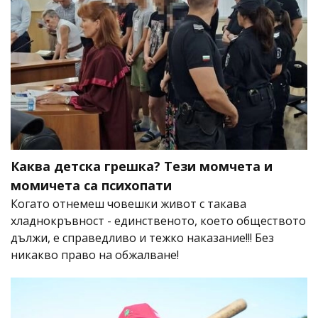
Каква детска грешка? Тези момчета и
момичета са психопати
Когато отнемеш човешки живот с такава
хладнокръвност - единственото, което обществото
дължи, е справедливо и тежко наказание!!! Без
никакво право на обжалване!