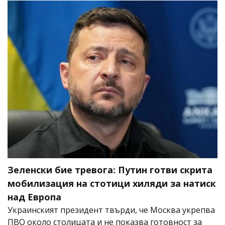
Зеленски бие тревога: Путин готви скрита
мобилизация на стотици хиляди за натиск
над Европа
Украинският президент твърди, че Москва укрепва
ПВО около столицата и не показва готовност за