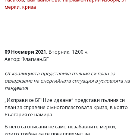
мерки
,
криза
Коментарите
под
статиите
се
въвеждат
от
читателите
и
редакцията
09 Ноември 2021
, Вторник, 12:00 ч.
не
Автор: Флагман.БГ
носи
отговорност
за
От коалицията представиха пълния си план за
тях!
овладяване на енергийната ситуация в условията на
Ако
пандемия
откриете
обиден
за
„Изправи се БГ! Ние идваме“ представи пълния си
вас
план за справяне с многопластовата криза, в която
коментар,
България се намира.
моля
сигнализирайте
В него са описани не само незабавните мерки,
ни!
които трябва да се предприемат за