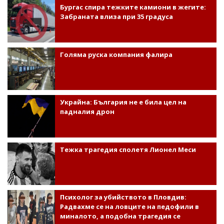
Бургас спира тежките камиони в жегите:
Забраната влиза при 35 градуса
Голяма руска компания фалира
Украйна: България не е била цел на
падналия дрон
Тежка трагедия сполетя Лионел Меси
Психолог за убийството в Пловдив:
Радвахме се на ловците на педофили в
миналото, а подобна трагедия се