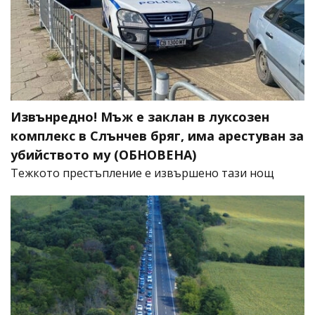
Извънредно! Мъж е заклан в луксозен
комплекс в Слънчев бряг, има арестуван за
убийството му (ОБНОВЕНА)
​Тежкото престъпление е извършено тази нощ