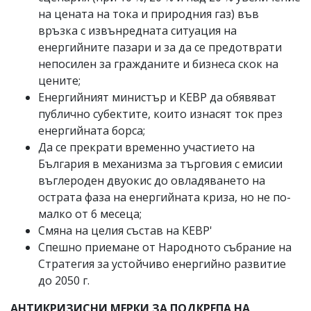
на цената на тока и природния газ) във
връзка с извънредната ситуация на
енергийните пазари и за да се предотврати
непосилен за гражданите и бизнеса скок на
цените;
Енергийният министър и КЕВР да обявяват
публично субектите, които изнасят ток през
енергийната борса;
Да се прекрати временно участието на
България в механизма за търговия с емисии
въглероден двуокис до овладяването на
острата фаза на енергийната криза, но не по-
малко от 6 месеца;
Смяна на целия състав на КЕВР'
Спешно приемане от Народното събрание на
Стратегия за устойчиво енергийно развитие
до 2050 г.
АНТИКРИЗИСНИ МЕРКИ ЗА ПОДКРЕПА НА