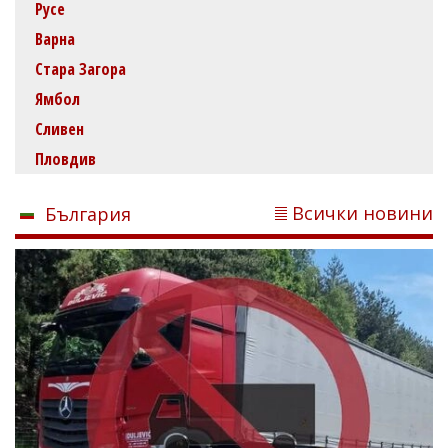
Русе
Варна
Стара Загора
Ямбол
Сливен
Пловдив
Всички новини
България