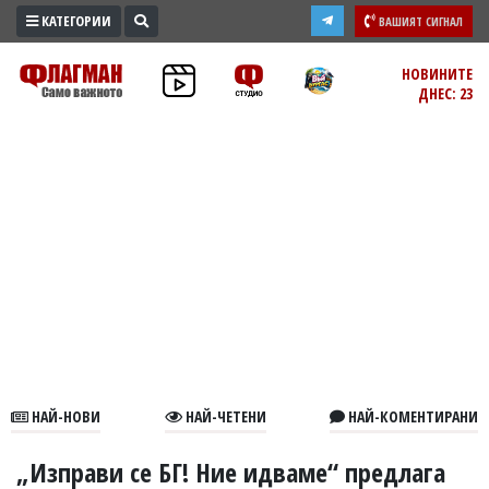
КАТЕГОРИИ
ВАШИЯТ СИГНАЛ
ПРОМО
НОВИНИТЕ
ДНЕС: 23
ЗОНА
ИЗБОРИ
2026
ПРАКТИЧНО
КУЛТУРА
ЗДРАВЕ
ПОЛИТИКА
ОБЩИНИ
ОБЩЕСТВО
ЛАЙФСТАЙЛ
НАЙ-НОВИ
НАЙ-ЧЕТЕНИ
НАЙ-КОМЕНТИРАНИ
ВОЙНАТА
В
„Изправи се БГ! Ние идваме“ предлага