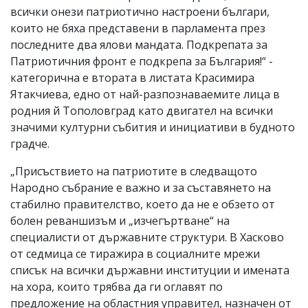
всички онези патриотично настроени българи,
които не бяха представени в парламента през
последните два ялови мандата. Подкрепата за
Патриотичния фронт е подкрепа за България!“ -
категорична е втората в листата Красимира
Ятакчиева, едно от най-разпознаваемите лица в
родния й Тополовград като двигател на всички
значими културни събития и инициативи в будното
градче.
„Присъствието на патриотите в следващото
Народно събрание е важно и за съставянето на
стабилно правителство, което да не е обзето от
болен реваншизъм и „изчегъртване“ на
специалисти от държавните структури. В Хасково
от седмица се тиражира в социалните мрежи
списък на всички държавни институции и имената
на хора, които трябва да ги оглавят по
предложение на областния управител, назначен от