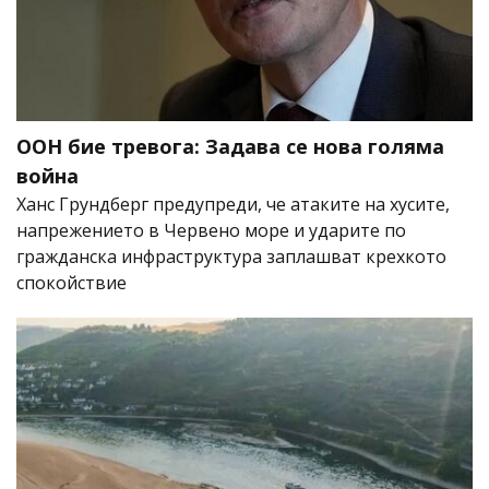
ООН бие тревога: Задава се нова голяма
война
Ханс Грундберг предупреди, че атаките на хусите,
напрежението в Червено море и ударите по
гражданска инфраструктура заплашват крехкото
спокойствие