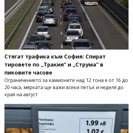
Стягат трафика към София: Спират
тировете по „Тракия“ и „Струма“ в
пиковите часове
Ограничението за камионите над 12 тона е от 16 до
20 часа, мярката ще важи всеки петък и неделя до
края на август