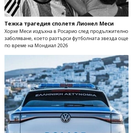
Тежка трагедия сполетя Лионел Меси
Хорхе Меси издъхна в Росарио след продължително
заболяване, което разтърси футболната звезда още
по време на Мондиал 2026