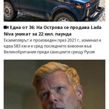
Една от 36: На Острова се продава Lada
Niva уникат за 22 хил. паунда
Екземплярът е произведен през 2021 г., изминал е
едва 583 км и е сред последните внесени във
Великобритания преди санкциите срещу Русия