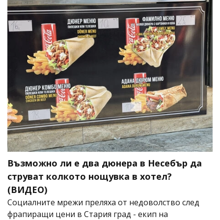
Възможно ли е два дюнера в Несебър да
струват колкото нощувка в хотел?
(ВИДЕО)
Социалните мрежи преляха от недоволство след
фрапиращи цени в Стария град - екип на