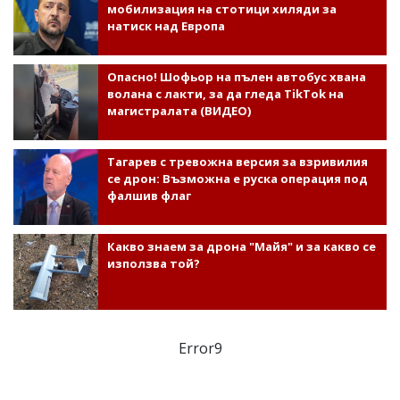
мобилизация на стотици хиляди за
натиск над Европа
Опасно! Шофьор на пълен автобус хвана
волана с лакти, за да гледа TikTok на
магистралата (ВИДЕО)
Тагарев с тревожна версия за взривилия
се дрон: Възможна е руска операция под
фалшив флаг
Какво знаем за дрона "Майя" и за какво се
използва той?
Error9