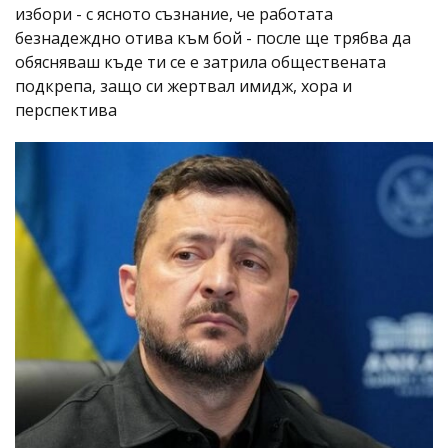
избори - с ясното съзнание, че работата
безнадеждно отива към бой - после ще трябва да
обясняваш къде ти се е затрила обществената
подкрепа, защо си жертвал имидж, хора и
перспектива