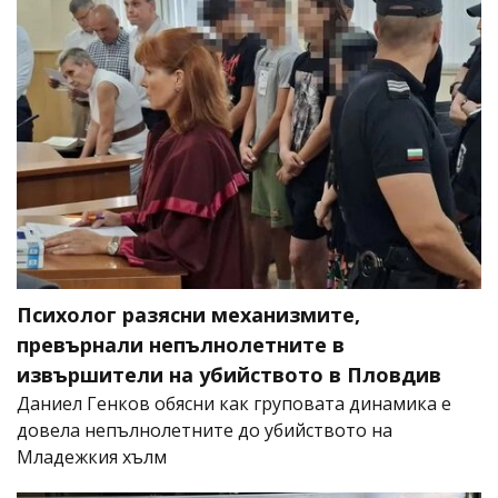
Психолог разясни механизмите,
превърнали непълнолетните в
извършители на убийството в Пловдив
Даниел Генков обясни как груповата динамика е
довела непълнолетните до убийството на
Младежкия хълм