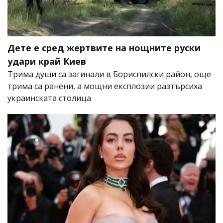
Дете е сред жертвите на нощните руски
удари край Киев
Трима души са загинали в Бориспилски район, още
трима са ранени, а мощни експлозии разтърсиха
украинската столица