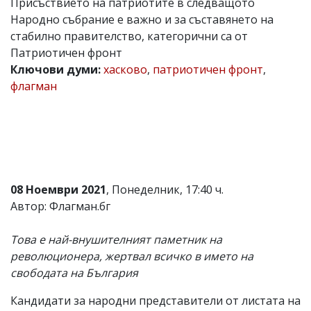
Присъствието на патриотите в следващото
Коментарите
Народно събрание е важно и за съставянето на
под
стабилно правителство, категорични са от
статиите
Патриотичен фронт
се
въвеждат
Ключови думи:
хасково
,
патриотичен фронт
,
от
флагман
читателите
и
редакцията
не
носи
отговорност
за
тях!
08 Ноември 2021
, Понеделник, 17:40 ч.
Ако
откриете
Автор: Флагман.бг
обиден
за
Това е най-внушителният паметник на
вас
коментар,
революционера, жертвал всичко в името на
моля
свободата на България
сигнализирайте
ни!
Кандидати за народни представители от листата на