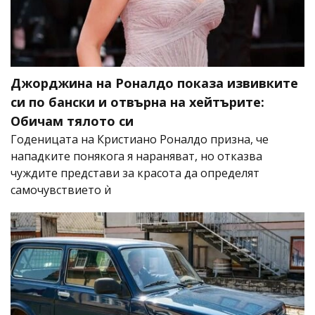
Джорджина на Роналдо показа извивките
си по бански и отвърна на хейтърите:
Обичам тялото си
Годеницата на Кристиано Роналдо призна, че
нападките понякога я нараняват, но отказва
чуждите представи за красота да определят
самочувствието ѝ