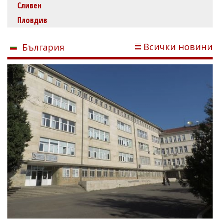
Сливен
Пловдив
Всички новини
България