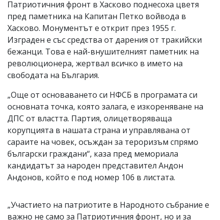
Патриотичния фронт в Хасково поднесоха цветя
пред паметника на Капитан Петко войвода в
Хасково. Монументът е открит през 1955 г.
Изграден е със средства от дарения от тракийски
бежанци. Това е най-внушителният паметник на
революционера, жертвал всичко в името на
свободата на България.
„Още от основаването си НФСБ в програмата си
основната точка, която залага, е изкореняване на
ДПС от властта. Партия, олицетворяваща
корупцията в нашата страна и управлявана от
сараите на човек, осъждан за тероризъм спрямо
български граждани“, каза пред мемориала
кандидатът за народен представител Андон
Андонов, който е под номер 106 в листата.
„Участието на патриотите в Народното събрание е
важно не само за Патриотичния фронт, но и за