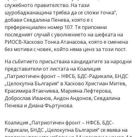
служебното правителство. На тази
шуробаджанащина трябва да се сложи точка“,
добави Севдалина Пенева, която е с
преференциален номер 107. Тя припомни
последният случай с уволнението на шефката на
РИОСВ-Хасково Тонка Атанасова, която е сменена
без мотиви с човек, който няма ценз за този пост.
На събитието присъстваха кандидатите за народни
представители от листата на Коалиция
„Патриотичен фронт – НФСБ, БДС-Радикали, БНДС
„Целокупна България“ в Хасково Христиан Митев,
Красимира Ятакчиева, Марияна Лефтерова,
Доброслав Иванов, Андон Андонов, Севдалина
Пенева и Диана Фъртунова.
Коалиция „Патриотичен фронт – НФСБ, БДС-
Радикали, БНДС „Целокупна България“ се явява на