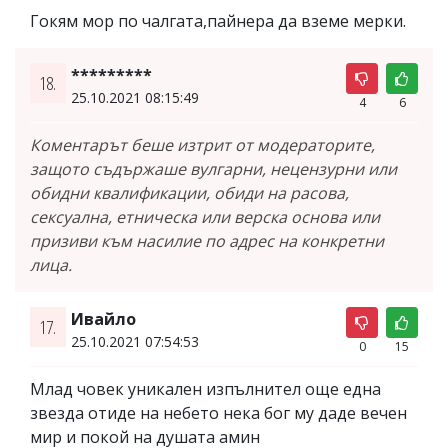
Гокям мор по чалгата,пайнера да вземе мерки.
*********
18.
25.10.2021 08:15:49
4
6
Коментарът беше изтрит от модераторите,
защото съдържаше вулгарни, нецензурни или
обидни квалификации, обиди на расова,
сексуална, етническа или верска основа или
призиви към насилие по адрес на конкретни
лица.
Ивайло
17.
25.10.2021 07:54:53
0
15
Млад човек уникален изпълнител още една
звезда отиде на небето нека бог му даде вечен
мир и покой на душата амин