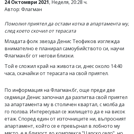
24 Октомври 2021
, Неделя, 20:28 ч.
Автор: Флагман
Помолил приятел да остави котка в апартамента му,
след което скочил от терасата
Младата фолк звезда Денис Теофиков изглежда
внимателно е планирал самоубийството си, научи
Флагман.бг от негови близки.
Той е сложил край на живота си, днес около 14:40
часа, скачайки от терасата на свой приятел.
По информация на Флагман.бг, още преди две
седмици Денис започнал да разпитва свой приятел
за апартамента му в столичен квартал, с молба да
го ползва. Интересувал се жилището да е на висок
етаж. Според един от източниците ни, въпросният
апартамент, който се е превърнал в лобното му
място, е в близост до комплекса "Царско село", но