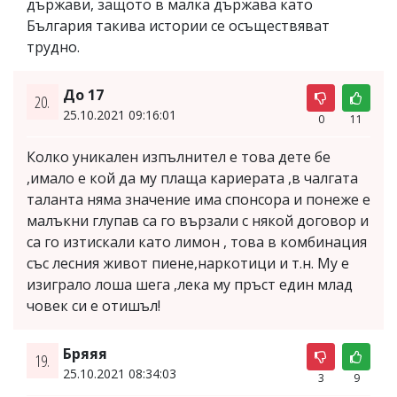
държави, защото в малка държава като
България такива истории се осъществяват
трудно.
До 17
20.
25.10.2021 09:16:01
0
11
Колко уникален изпълнител е това дете бе
,имало е кой да му плаща кариерата ,в чалгата
таланта няма значение има спонсора и понеже е
малъкни глупав са го вързали с някой договор и
са го изтискали като лимон , това в комбинация
със лесния живот пиене,наркотици и т.н. Му е
изиграло лоша шега ,лека му пръст един млад
човек си е отишъл!
Бряяя
19.
25.10.2021 08:34:03
3
9