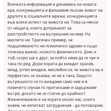
Всичката информация и динамика на новата
ера, консумацията и фалшивия лъскав живот на
другите в социалните мрежи, конкуренцията
във всеки аспект на живота ни. Това са някои
от нещата, които допринасят за
разстройството на вътрешния ни мир. На
мислите ни. Трагичен пример, че
подценяваното ни психическо здраве е също
толкова важно, колкото физическото. Днес е
той, скоро ще е друг, за който няма да се чуе и
така по ред. Дори хората да виждат красив,
млад, успял младеж, мислейки си, че живота му е
перфектен, се оказва, че не е така. Защото
вътрешното си го виждаме само ние и в
повечето случаи го притискаме и задържаме
вътре, докато не се стигне до крайност.
Жизненоважно е на хората около нас, които
знаем, че изпитват затруднения - да поговорим.