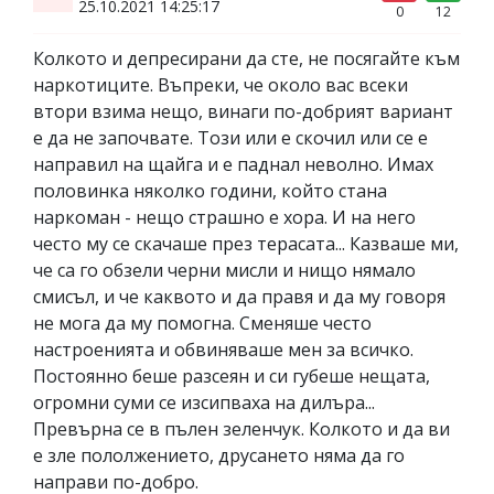
25.10.2021 14:25:17
0
12
Колкото и депресирани да сте, не посягайте към
наркотиците. Въпреки, че около вас всеки
втори взима нещо, винаги по-добрият вариант
е да не започвате. Този или е скочил или се е
направил на щайга и е паднал неволно. Имах
половинка няколко години, който стана
наркоман - нещо страшно е хора. И на него
често му се скачаше през терасата... Казваше ми,
че са го обзели черни мисли и нищо нямало
смисъл, и че каквото и да правя и да му говоря
не мога да му помогна. Сменяше често
настроенията и обвиняваше мен за всичко.
Постоянно беше разсеян и си губеше нещата,
огромни суми се изсипваха на дилъра...
Превърна се в пълен зеленчук. Колкото и да ви
е зле пололжението, друсането няма да го
направи по-добро.