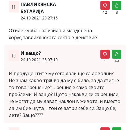
ПАВЛИКЯНСКА
11.
БУГАРИJA
12
8
24.10.2021 23:27:15
Отиде курбан за изида и младенеца
хорус,павликянската секта в деиствие.
И защо?
10.
24.10.2021 23:07:19
1
49
И продуцентите му сега дали ще са доволни?
Не знам какво трябва да му е било, за да стигне
то това "решение".... решил е само своите
проблеми. И защо? Щото някакви си са решили,
че могат да му дават наклон в живота, и вместо
да им бие шута.... той се затри себе си. Защо бе,
дете? Защо????