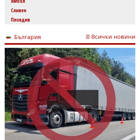
Ямбол
Сливен
Пловдив
Всички новини
България