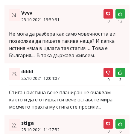
Vvvv
24.
25.10.2021 13:59:31
0
12
Не мога да разбера как само човечността ви
позволява да пишете такива неща? И капка
истиня няма в цялата тая статия….. Това е
България…. В така държава живеем.
dddd
23.
25.10.2021 12:04:07
0
3
Стига наистина вече планиран не очаквам
както и да е отишъл си вече оставете мира
момчето прахта му стига сте просили...
stiga
22.
25.10.2021 11:27:52
0
6