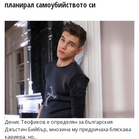
УКРАЙНА
планирал самоубийството си
СПОРТ
РАЗСЛЕДВАНЕ
БИЗНЕС
ЮГ
Управители:
Веселин
Василев,
email:
v.vasilev@flagman.bg
Катя
Касабова,
еmail:
k.kassabova@flagman.bg
Главен
редактор:
Иван
Денис Теофиков е определян за българския
Колев,
Джъстин Бийбър, мнозина му предричаха бляскава
email:
office@flagman.bg
кариера, но...