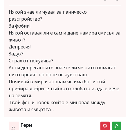
Някой знае ли чувал за паническо
разстройство?
За фобии!
Някой оставал ли е сам и дане намира смисъл за
живот?
Депресия!
Задух?
Страх от полудява?
Анти депресантите знаете ли че нито помагат
нито вредят но поне не чувстваш .
Почивай в мир и аз знам че има бог и той
прибира добрите тъй като злобата и ада е вече
на эемятя.
Твой фен и човек който е минавал между
живота и смъртта....
Гери
25.