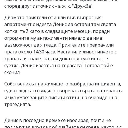
според друг източник - в ж. к. "Дружба".
Двамата приятели отишли във въпросния
апартамент с идеята Денис да остави там своята
котка, тъй като в следващите месеци, поради
огромните му ангажименти нямало да има
възможност да я гледа. Приятелите прекрачили
прага около 14:30 часа. Настанили животинчето с
храната и тоалетната и докато домакинът се
суетял, Денис излязъл на терасата. Тогава той е
скочил.
Собственикът на жилището разбрал за инцидента,
едва след като видял отворената врата на терасата
и чул ужасяващите писъци отвън на очевидец на
трагедията.
Денис в последно време се изолирал, почти не
поддържал връзка с обичайната си среда, както и с