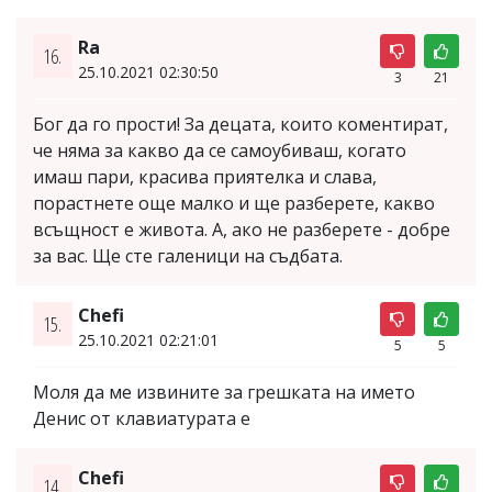
Ra
16.
25.10.2021 02:30:50
3
21
Бог да го прости! За децата, които коментират,
че няма за какво да се самоубиваш, когато
имаш пари, красива приятелка и слава,
порастнете още малко и ще разберете, какво
всъщност е живота. А, ако не разберете - добре
за вас. Ще сте галеници на съдбата.
Chefi
15.
25.10.2021 02:21:01
5
5
Моля да ме извините за грешката на името
Денис от клавиатурата е
Chefi
14.