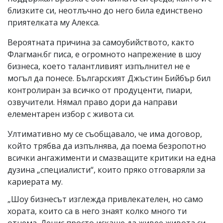
близките си, неотлъчно до него била единствено
приятелката му Алекса.
Вероятната причина за самоубийството, както
Флагман.бг писа, е огромното напрежение в шоу
бизнеса, което талантливият изпълнител не е
могъл да понесе. Българският Джъстин Бийбър бил
контролиран за всичко от продуценти, пиари,
озвучители. Нямал право дори да направи
елементарен избор с живота си.
Ултимативно му се съобщавало, че има договор,
който трябва да изпълнява, да поема безропотно
всички ангажименти и смазващите критики на една
дузина „специалисти“, които пряко отговаряли за
кариерата му.
„Шоу бизнесът изглежда привлекателен, но само
хората, които са в него знаят колко много ти
отнема. Денис просто искаше да живее живота си,