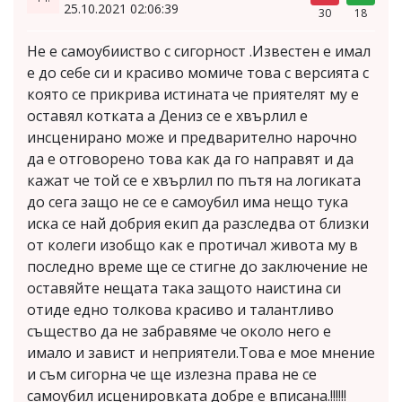
25.10.2021 02:06:39
30
18
Не е самоубииство с сигорност .Известен е имал
е до себе си и красиво момиче това с версията с
която се прикрива истината че приятелят му е
оставял котката а Дениз се е хвърлил е
инсценирано може и предварително нарочно
да е отговорено това как да го направят и да
кажат че той се е хвърлил по пътя на логиката
до сега защо не се е самоубил има нещо тука
иска се най добрия екип да разследва от близки
от колеги изобщо как е протичал живота му в
последно време ще се стигне до заключение не
оставяйте нещата така защото наистина си
отиде едно толкова красиво и талантливо
същество да не забравяме че около него е
имало и завист и неприятели.Това е мое мнение
и съм сигорна че ще излезна права не се
самоубил исценировката добре е вписана.!!!!!!