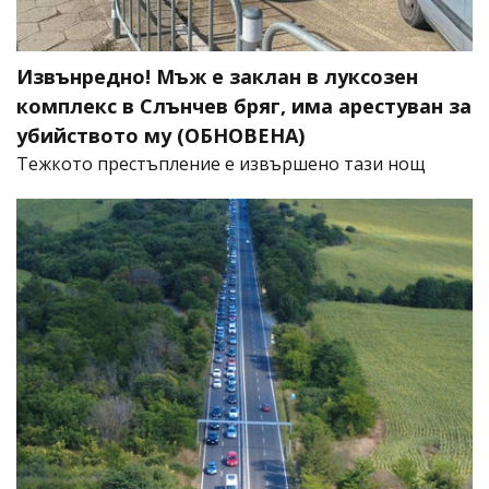
Извънредно! Мъж е заклан в луксозен
комплекс в Слънчев бряг, има арестуван за
убийството му (ОБНОВЕНА)
​Тежкото престъпление е извършено тази нощ