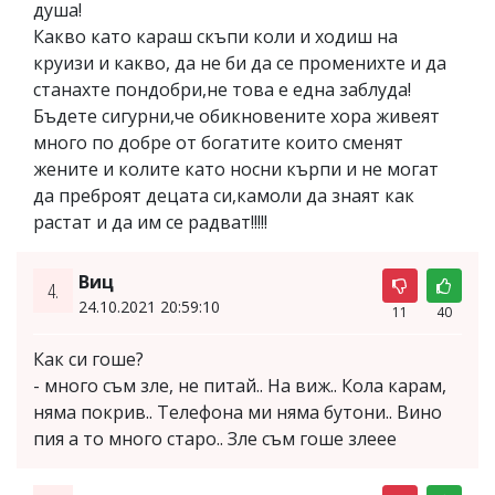
душа!
Какво като караш скъпи коли и ходиш на
круизи и какво, да не би да се променихте и да
станахте пондобри,не това е една заблуда!
Бъдете сигурни,че обикновените хора живеят
много по добре от богатите които сменят
жените и колите като носни кърпи и не могат
да преброят децата си,камоли да знаят как
растат и да им се радват!!!!!
Виц
4.
24.10.2021 20:59:10
11
40
Как си гоше?
- много съм зле, не питай.. На виж.. Кола карам,
няма покрив.. Телефона ми няма бутони.. Вино
пия а то много старо.. Зле съм гоше злеее