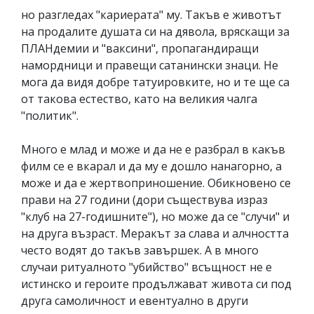
но разгледах "кариерата" му. Такъв е животът
на продалите душата си на дявола, вряскащи за
ПЛАНдемии и "ваксини", пропагандиращи
намордници и правещи сатанински знаци. Не
мога да видя добре татуировките, но и те ще са
от такова естество, като на великия чалга
"политик".
Много е млад и може и да не е разбрал в какъв
филм се е вкарал и да му е дошло нанагорно, а
може и да е жертвоприношение. Обикновено се
прави на 27 години (дори съществува израз
"клуб на 27-годишните"), но може да се "случи" и
на друга възраст. Меракът за слава и алчността
често водят до такъв завършек. А в много
случаи ритуалното "убийство" всъщност не е
истинско и героите продължават живота си под
друга самоличност и евентуално в други