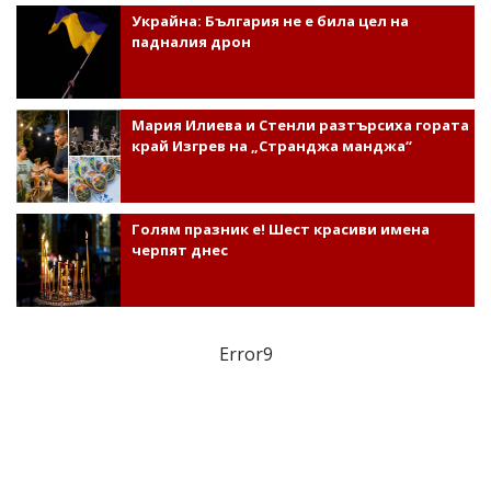
Украйна: България не е била цел на
падналия дрон
Мария Илиева и Стенли разтърсиха гората
край Изгрев на „Странджа манджа“
Голям празник е! Шест красиви имена
черпят днес
Error9