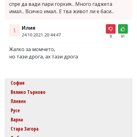
спре да вади пари горкия... Много гаджета
имал... Всичко имал.. Е тва живот ли е баси...
Илия
1.
24.10.2021 20:44:47
8
91
Жалко за момчето,
но тази дрога, ах тази дрога
София
Велико Търново
Плевен
Русе
Варна
Стара Загора