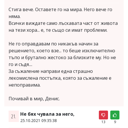
Стига вече. Оставете го на мира. Него вече го
няма.
Всички виждате само лъскавата част от живота
на тези хора... е, те също си имат проблеми.
Не го оправдавам по никакъв начин за
решението, което взе... то беше изключително
тъпо и брутално жестоко за близките му. Но не
го и съдя....
За съжаление направи една страшно
лекомислена постъпка, която за съжаление е
непоправима.
Почивай в мир, Денис.
Не бях чувала за него,
21.
25.10.2021 09:35:38
13
9