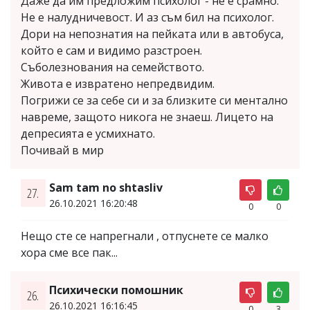
Даже да им предложим психолог - не е срамно.
Не е налудничевост. И аз съм бил на психолог.
Дори на непознатия на пейката или в автобуса,
който е сам и видимо разстроен.
Съболезнования на семейството.
Живота е извратено непредвидим.
Погрижи се за себе си и за близките си ментално
навреме, защото никога не знаеш. Лицето на
депресията е усмихнато.
Почивай в мир
Sam tam no shtasliv
27.
26.10.2021 16:20:48
0
0
Нещо сте се напрегнали , отпуснете се малко
хора сме все пак...
Психически помошник
26.
26.10.2021 16:16:45
0
3