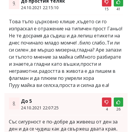
до простия теляк
9.
24.10.2021 22:15:10
15
41
Това тъпо църковно клише ,където си го
изпраскал е отражение на типичен прост Ганьо!
Не те досрамя да съдиш и да лепиш етикети на
днес починало младо момче! ..било слабо..Ти ли
си силен ,ве мършо мизерна,гладна? Аре запази
си тъпото мнение за майка си!Много разбирате
и знаете,а гладни като въшки,прости и
неграмотни..радостта в живота е да пишем в
флагман и да плюем по умрели хора
Пууу майка ви селска,проста и силна да е.а!
До 5
8.
24.10.2021 22:07:25
4
26
Със сигурност е по-добре да живееш от ден за
ден и да се чудиш как да свържеш двата края..