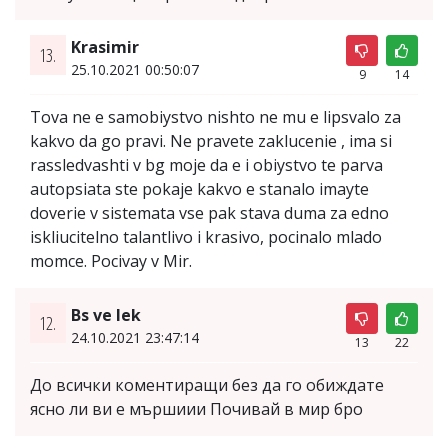
Krasimir
13.
25.10.2021 00:50:07
9
14
Tova ne e samobiystvo nishto ne mu e lipsvalo za
kakvo da go pravi. Ne pravete zaklucenie , ima si
rassledvashti v bg moje da e i obiystvo te parva
autopsiata ste pokaje kakvo e stanalo imayte
doverie v sistemata vse pak stava duma za edno
iskliucitelno talantlivo i krasivo, pocinalo mlado
momce. Pocivay v Mir.
Bs ve lek
12.
24.10.2021 23:47:14
13
22
До всички коментиращи без да го обиждате
ясно ли ви е мършиии Почивай в мир бро