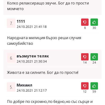
Колко релаксиращо звучи.. Бог да го прости
момчето
1111
7.
24.10.2021 21:41:18
8
30
Народната милиция бързо реши случия
самоубийство
възмутен теляк
6.
24.10.2021 21:30:34
14
24
Живота е за силните. Бог да го прости!
Михаил
5.
24.10.2021 21:12:17
12
59
По добре по скромно,по бедно,но със сърце и