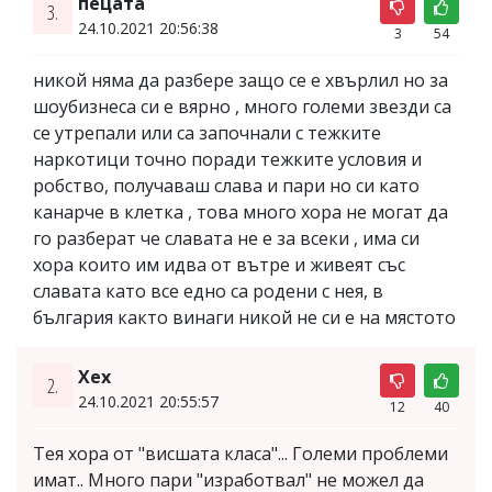
пецата
3.
24.10.2021 20:56:38
3
54
никой няма да разбере защо се е хвърлил но за
шоубизнеса си е вярно , много големи звезди са
се утрепали или са започнали с тежките
наркотици точно поради тежките условия и
робство, получаваш слава и пари но си като
канарче в клетка , това много хора не могат да
го разберат че славата не е за всеки , има си
хора които им идва от вътре и живеят със
славата като все едно са родени с нея, в
българия както винаги никой не си е на мястото
Хех
2.
24.10.2021 20:55:57
12
40
Тея хора от "висшата класа"... Големи проблеми
имат.. Много пари "изработвал" не можел да