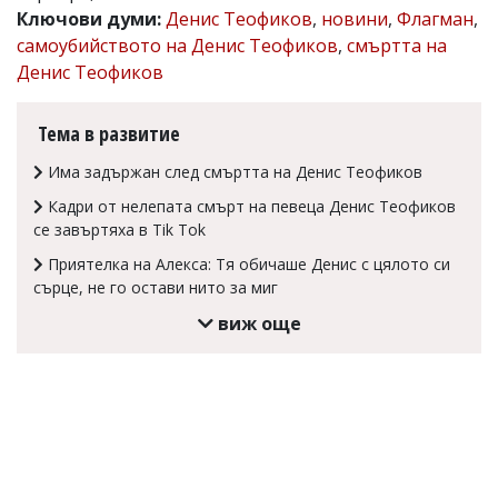
Ключови думи:
Денис Теофиков
,
новини
,
Флагман
,
Коментарите
самоубийството на Денис Теофиков
,
смъртта на
под
статиите
Денис Теофиков
се
въвеждат
от
Тема в развитие
читателите
и
Има задържан след смъртта на Денис Теофиков
редакцията
не
Кадри от нелепата смърт на певеца Денис Теофиков
носи
се завъртяха в Tik Tok
отговорност
Приятелка на Алекса: Тя обичаше Денис с цялото си
за
тях!
сърце, не го остави нито за миг
Ако
виж още
откриете
обиден
за
вас
коментар,
моля
сигнализирайте
ни!