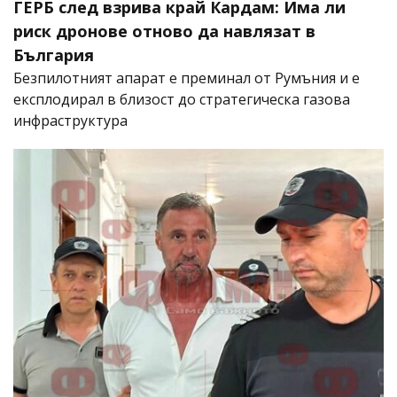
ГЕРБ след взрива край Кардам: Има ли
риск дронове отново да навлязат в
България
Безпилотният апарат е преминал от Румъния и е
експлодирал в близост до стратегическа газова
инфраструктура