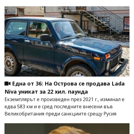
Една от 36: На Острова се продава Lada
Niva уникат за 22 хил. паунда
Екземплярът е произведен през 2021 г., изминал е
едва 583 км и е сред последните внесени във
Великобритания преди санкциите срещу Русия