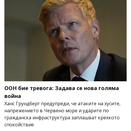
ООН бие тревога: Задава се нова голяма
война
Ханс Грундберг предупреди, че атаките на хусите,
напрежението в Червено море и ударите по
гражданска инфраструктура заплашват крехкото
спокойствие