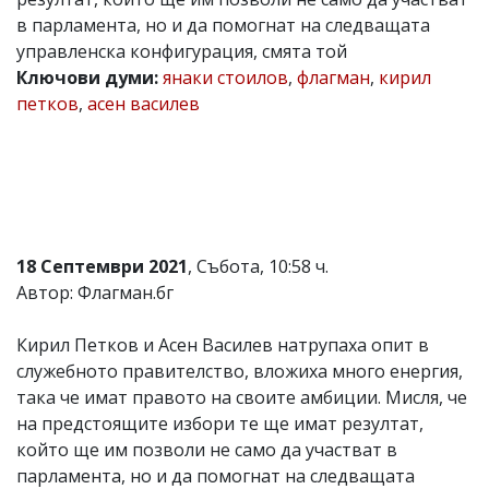
в парламента, но и да помогнат на следващата
Коментарите
под
управленска конфигурация, смята той
статиите
Ключови думи:
янаки стоилов
,
флагман
,
кирил
се
петков
,
асен василев
въвеждат
от
читателите
и
редакцията
не
носи
отговорност
за
18 Септември 2021
, Събота, 10:58 ч.
тях!
Автор: Флагман.бг
Ако
откриете
обиден
Кирил Петков и Асен Василев натрупаха опит в
за
служебното правителство, вложиха много енергия,
вас
така че имат правото на своите амбиции. Мисля, че
коментар,
моля
на предстоящите избори те ще имат резултат,
сигнализирайте
който ще им позволи не само да участват в
ни!
парламента, но и да помогнат на следващата