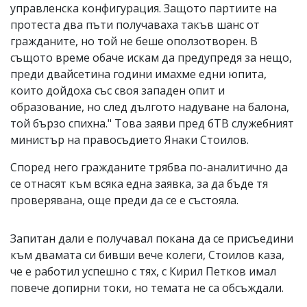
управленска конфигурация. Защото партиите на
протеста два пъти получаваха такъв шанс от
гражданите, но той не беше оползотворен. В
същото време обаче искам да предупредя за нещо,
преди двайсетина години имахме едни юпита,
които дойдоха със своя западен опит и
образование, но след дългото надуване на балона,
той бързо спихна." Това заяви пред бТВ служебният
министър на правосъдието Янаки Стоилов.
Според него гражданите трябва по-аналитично да
се отнасят към всяка една заявка, за да бъде тя
проверявана, още преди да се е състояла.
Запитан дали е получавал покана да се присъедини
към двамата си бивши вече колеги, Стоилов каза,
че е работил успешно с тях, с Кирил Петков имал
повече допирни токи, но темата не са обсъждали.