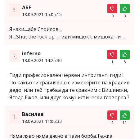
АБЕ
3.
18.09.2021 15:05:15
0
3
Янаки....абе Стоилов....
Я....Shut the fuck up.....гиди мишок с мишока ти.....
inferno
2.
18.09.2021 14:25:30
1
5
Гиди професионален червен интригант, гиди !
По какво ги сравняваш с измекярите на крадлив
дедо, или теб трябва да те сравним с Вишински,
Ягода,Ежов, или друг комунистически главорез ?
Василев
1.
18.09.2021 11:05:33
2
11
Няма ляво няма дясно в тази борба.Тежка