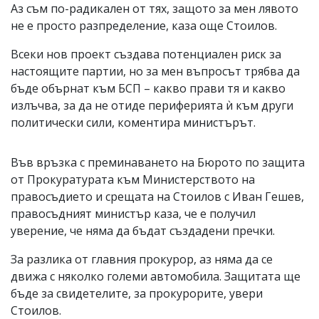
Аз съм по-радикален от тях, защото за мен лявото
не е просто разпределение, каза още Стоилов.
Всеки нов проект създава потенциален риск за
настоящите партии, но за мен въпросът трябва да
бъде обърнат към БСП – какво прави тя и какво
излъчва, за да не отиде периферията ѝ към други
политически сили, коментира министърът.
Във връзка с преминаването на Бюрото по защита
от Прокуратурата към Министерството на
правосъдието и срещата на Стоилов с Иван Гешев,
правосъдният министър каза, че е получил
уверение, че няма да бъдат създадени пречки.
За разлика от главния прокурор, аз няма да се
движа с няколко големи автомобила. Защитата ще
бъде за свидетелите, за прокурорите, увери
Стоилов.