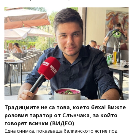
Традициите не са това, което бяха! Вижте
розовия таратор от Слънчака, за който
говорят всички (ВИДЕО)
Една снимка, показваща балканското ястие под