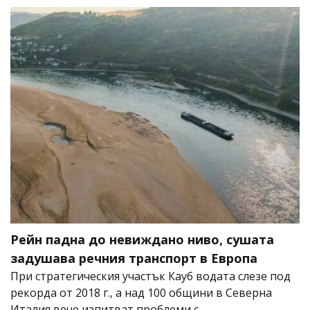
Рейн падна до невиждано ниво, сушата
задушава речния транспорт в Европа
При стратегическия участък Кауб водата слезе под
рекорда от 2018 г., а над 100 общини в Северна
Италия вече изпитват проблеми с