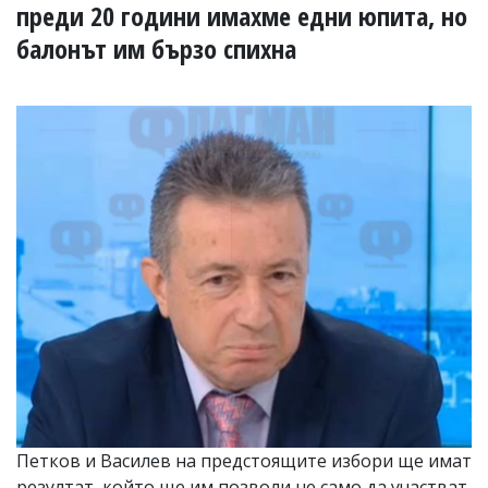
УКРАЙНА
преди 20 години имахме едни юпита, но
СПОРТ
балонът им бързо спихна
РАЗСЛЕДВАНЕ
БИЗНЕС
ЮГ
Управители:
Веселин
Василев,
email:
v.vasilev@flagman.bg
Катя
Касабова,
еmail:
k.kassabova@flagman.bg
Главен
редактор:
Иван
Колев,
email:
Петков и Василев на предстоящите избори ще имат
office@flagman.bg
резултат, който ще им позволи не само да участват