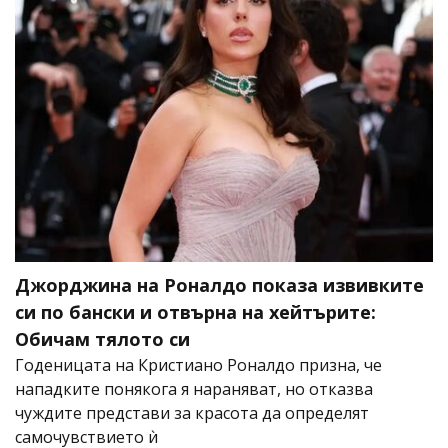
Джорджина на Роналдо показа извивките
си по бански и отвърна на хейтърите:
Обичам тялото си
Годеницата на Кристиано Роналдо призна, че
нападките понякога я нараняват, но отказва
чуждите представи за красота да определят
самочувствието ѝ