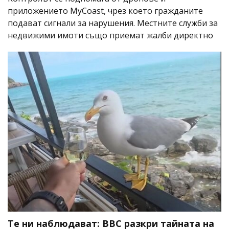
приложението MyCoast, чрез което гражданите
подават сигнали за нарушения. Местните служби за
недвижими имоти също приемат жалби директно
Те ни наблюдават: BBC разкри тайната на