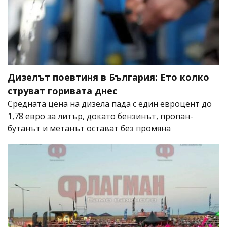
Дизелът поевтиня в България: Ето колко
струват горивата днес
Средната цена на дизела пада с един евроцент до
1,78 евро за литър, докато бензинът, пропан-
бутанът и метанът остават без промяна