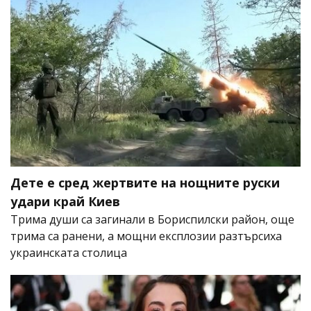
Дете е сред жертвите на нощните руски
удари край Киев
Трима души са загинали в Бориспилски район, още
трима са ранени, а мощни експлозии разтърсиха
украинската столица