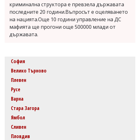
криминална структора е превзела държавата
последните 20 години.Въпросът е оцеляването
на нацията.Още 10 години управление на ДС
мафията ще прогони още 500000 млади от
държавата.
София
Велико Търново
Плевен
Русе
Варна
Стара Загора
Ямбол
Сливен
Пловдив