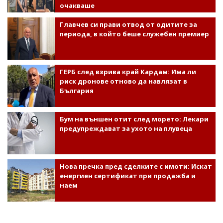
очакваше
Главчев си прави отвод от одитите за
периода, в който беше служебен премиер
ГЕРБ след взрива край Кардам: Има ли
риск дронове отново да навлязат в
България
Бум на външен отит след морето: Лекари
предупреждават за ухото на плувеца
Нова пречка пред сделките с имоти: Искат
енергиен сертификат при продажба и
наем