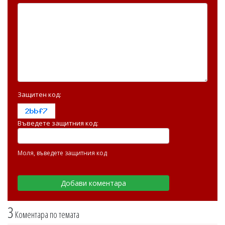
Защитен код:
Въведете защитния код:
Моля, въведете защитния код
3
Коментара по темата