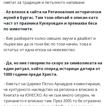
смятат за традиция и петъчното напиване.
-
Аз влязох в сайта на Регионалния исторически
музей в Бургас. Там този обичай е описан като
част от празника Кукеровден и премахва беса
по животните.
- Вие разбирате колко смешно звучи в двайсет и
първи век да се гони бяс по този начин, това е
остатък от една епоха на невежество.
-
Да, но ние говорим по-скоро за символиката на
един ритуал, който според историци датира от
1000 години преди Христа.
- Кметът на Царево Петко Арнаудов коментираше,
че културното наследство на региона е вписано в
Книгата на ЮНЕСКО. Аз не съм много сигурен, че
тричането е вписано там. През 2005 то бе отразено