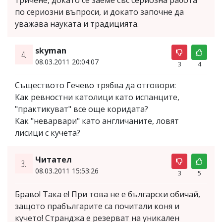
тричене, докато се заеме със сериозна работа
по сериозни въпроси, и докато започне да
уважава науката и традицията.
skyman
4.
08.03.2011 20:04:07
3
4
Съществото Гечево трябва да отговори:
Как ревностни католици като испанците,
"практикуват" все още коридата?
Как "неварвари" като англичаните, ловят
лисици с кучета?
Читател
3.
08.03.2011 15:53:26
3
5
Браво! Така е! При това не е български обичай,
защото прабългарите са почитали коня и
кучето! Странджа е резерват на уникален