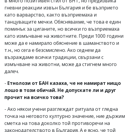
в много позитивен стил от БНТ, но предизвика
гневни реакции извън България и бе възприето
като варварство, както възприемаха и
танцуващите мечки. Обяснявахме, че това е един
поминък за циганите, но всички го възприемаха
като измъчване на животните. Преди 1000 години
може да е намирало обяснение в шаманството и
т.н., но сега е безсмислено. Ако седнем да
възраждаме всички традиции, свързани с
измъчване на животни, може да стигнем много
далеч.
-
Етнолози от БАН казаха, че не намират нищо
лошо в този обичай. Не допускате ли и друг
прочит на всичко това?
- Ако някои учени разглеждат ритуала от гледна
точка на неговото културно значение, ние държим
сметка на това доколко той противоречи на
законодателството в България. А е ясно, че той