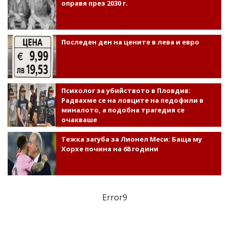
оправя през 2030 г.
Последен ден на цените в лева и евро
Психолог за убийството в Пловдив:
Радвахме се на ловците на педофили в
миналото, а подобна трагедия се
очакваше
Тежка загуба за Лионел Меси: Баща му
Хорхе почина на 68 години
Error9