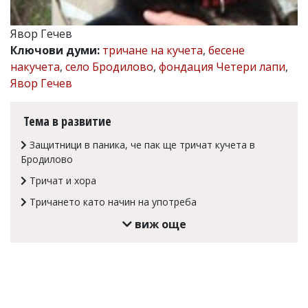
Коментарите
под
Явор Гечев
статиите
Ключови думи:
тричане на кучета
,
бесене
се
въвеждат
накучета
,
село Бродилово
,
фондация Четери лапи
,
от
Явор Гечев
читателите
и
редакцията
Тема в развитие
не
носи
Защитници в паника, че пак ще тричат кучета в
отговорност
Бродилово
за
тях!
Тричат и хора
Ако
откриете
Тричането като начин на употреба
обиден
виж още
за
вас
коментар,
моля
сигнализирайте
ни!