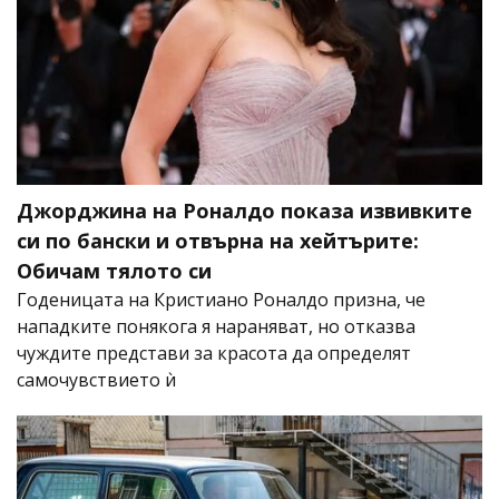
Джорджина на Роналдо показа извивките
си по бански и отвърна на хейтърите:
Обичам тялото си
Годеницата на Кристиано Роналдо призна, че
нападките понякога я нараняват, но отказва
чуждите представи за красота да определят
самочувствието ѝ