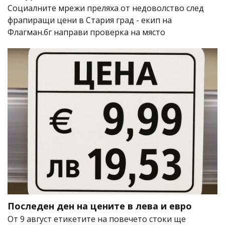
Социалните мрежи преляха от недоволство след
фрапиращи цени в Стария град - екип на
Флагман.бг направи проверка на място
Последен ден на цените в лева и евро
От 9 август етикетите на повечето стоки ще