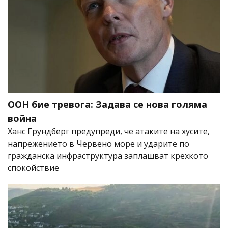
ООН бие тревога: Задава се нова голяма
война
Ханс Грундберг предупреди, че атаките на хусите,
напрежението в Червено море и ударите по
гражданска инфраструктура заплашват крехкото
спокойствие