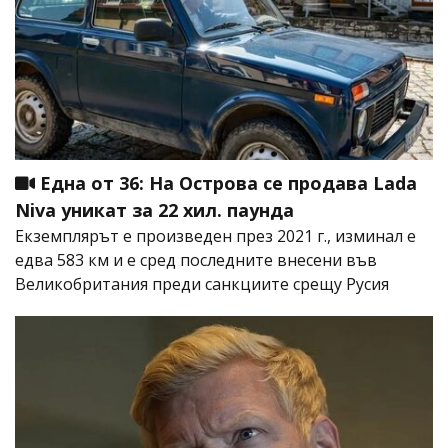
Една от 36: На Острова се продава Lada
Niva уникат за 22 хил. паунда
Екземплярът е произведен през 2021 г., изминал е
едва 583 км и е сред последните внесени във
Великобритания преди санкциите срещу Русия