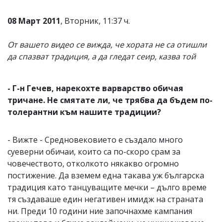
08 Март 2011
, Вторник, 11:37 ч.
От вашето видео се вижда, че хората не са отишли
да спазват традиция, а да гледат сеир, казва той
- Г-н Гечев, нарекохте варварство обичая
тричане. Не смятате ли, че трябва да бъдем по-
толерантни към нашите традиции?
- Вижте - Средновековието е създало много
суеверни обичаи, които са по-скоро срам за
човечеството, отколкото някакво огромно
постижение. Да вземем една такава уж българска
традиция като танцуващите мечки – дълго време
тя създаваше един негативен имидж на страната
ни. Преди 10 години ние започнахме кампания