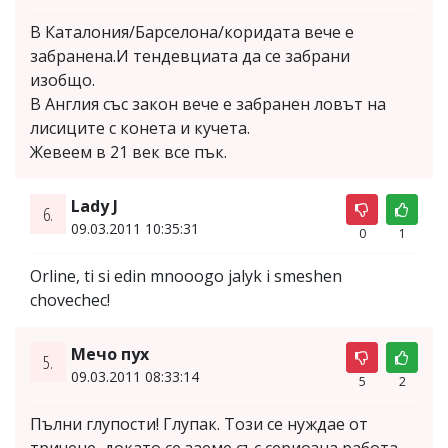
В Каталония/Барселона/коридата вече е
забранена.И тендевциата да се забрани
изобщо.
В Англия със закон вече е забранен ловът на
лисиците с конета и кучета.
Жевеем в 21 век все пък.
Lady J
6.
09.03.2011 10:35:31
0
1
Orline, ti si edin mnooogo jalyk i smeshen
chovechec!
Мечо пух
5.
09.03.2011 08:33:14
5
2
Пълни глупости! Глупак. Този се нуждае от