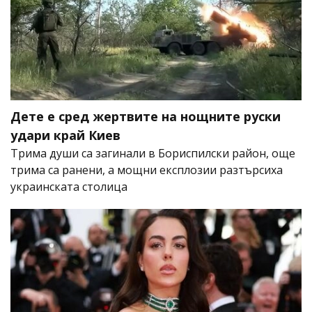
Дете е сред жертвите на нощните руски
удари край Киев
Трима души са загинали в Бориспилски район, още
трима са ранени, а мощни експлозии разтърсиха
украинската столица