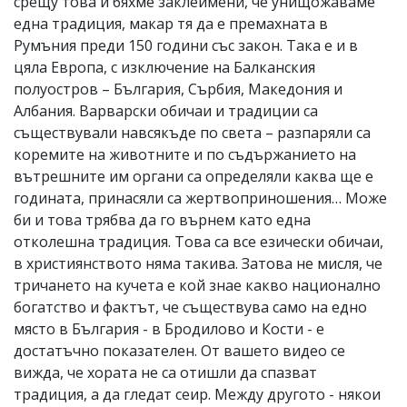
срещу това и бяхме заклеймени, че унищожаваме
една традиция, макар тя да е премахната в
Румъния преди 150 години със закон. Така е и в
цяла Европа, с изключение на Балканския
полуостров – България, Сърбия, Македония и
Албания. Варварски обичаи и традиции са
съществували навсякъде по света – разпаряли са
коремите на животните и по съдържанието на
вътрешните им органи са определяли каква ще е
годината, принасяли са жертвоприношения… Може
би и това трябва да го върнем като една
отколешна традиция. Това са все езически обичаи,
в християнството няма такива. Затова не мисля, че
тричането на кучета е кой знае какво национално
богатство и фактът, че съществува само на едно
място в България - в Бродилово и Кости - е
достатъчно показателен. От вашето видео се
вижда, че хората не са отишли да спазват
традиция, а да гледат сеир. Между другото - някои