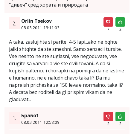
"дивеч" сред хората и природата
Orlin Tsekov
2.
08.03.2011 13:11:03
7
2
A taka, zaslujihte si parite, 4-5 lapi...ako ne bqhte
jalki shtqhte da ste smeshni. Samo senzacii tursite.
Vse neshto ne ste suglasni, vse negoduvate, vse
drugite sa varvari a vie ste civilizovani...A da si
kupish paltence i chorapki na pomiqra da ne izstine
e humanno, ne e naludnichavo taka li? Da mu
napraish pricheska za 150 leva e normalno, taka li?
A decata bez roditeli da gi prispim vikam da ne
gladuvat...
Браво1
1.
08.03.2011 12:58:09
2
2