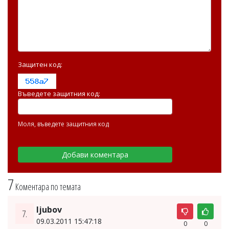
Защитен код:
Въведете защитния код:
Моля, въведете защитния код
7
Коментара по темата
ljubov
7.
09.03.2011 15:47:18
0
0