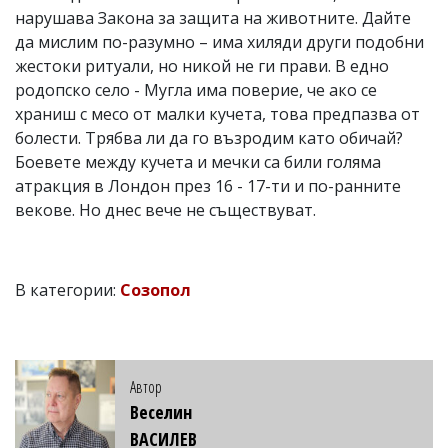
нарушава Закона за защита на животните. Дайте
да мислим по-разумно – има хиляди други подобни
жестоки ритуали, но никой не ги прави. В едно
родопско село - Мугла има поверие, че ако се
храниш с месо от малки кучета, това предпазва от
болести. Трябва ли да го възродим като обичай?
Боевете между кучета и мечки са били голяма
атракция в Лондон през 16 - 17-ти и по-ранните
векове. Но днес вече не съществуват.
В категории:
Созопол
Автор
Веселин
ВАСИЛЕВ