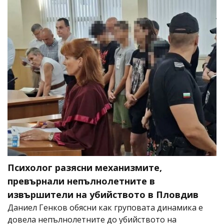
Психолог разясни механизмите,
превърнали непълнолетните в
извършители на убийството в Пловдив
Даниел Генков обясни как груповата динамика е
довела непълнолетните до убийството на