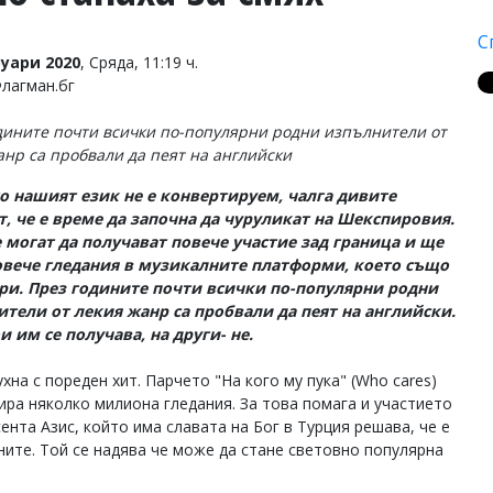
С
уари 2020
, Сряда, 11:19 ч.
Флагман.бг
дините почти всички по-популярни родни изпълнители от
анр са пробвали да пеят на английски
о нашият език не е конвертируем, чалга дивите
, че е време да започна да чуруликат на Шекспировия.
 могат да получават повече участие зад граница и ще
овече гледания в музикалните платформи, което също
ри. През годините почти всички по-популярни родни
тели от лекия жанр са пробвали да пеят на английски.
и им се получава, на други- не.
на с пореден хит. Парчето "На кого му пука" (Who cares)
ира няколко милиона гледания. За това помага и участието
ента Азис, който има славата на Бог в Турция решава, че е
ните. Той се надява че може да стане световно популярна