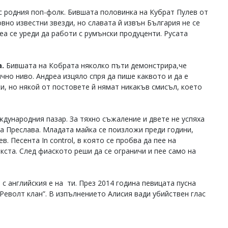
с родния поп-фолк. Бившата половинка на Кубрат Пулев от
овно известни звезди, но славата й извън България не се
реа се уреди да работи с румънски продуценти. Русата
.
Бившата на Кобрата няколко пъти демонстрира,че
ично ниво. Андреа изцяло спря да пише каквото и да е
ки, но някой от постовете й нямат никакъв смисъл, което
дународния пазар. За тяхно съжаление и двете не успяха
ра Преслава. Младата майка се поизложи преди години,
. Песента In control, в която се пробва да пее на
кста. След фиаското реши да се ограничи и пее само на
 с английския е на ти. През 2014 година певицата пусна
„Револт клан”. В изпълнението Алисия вади убийствен глас