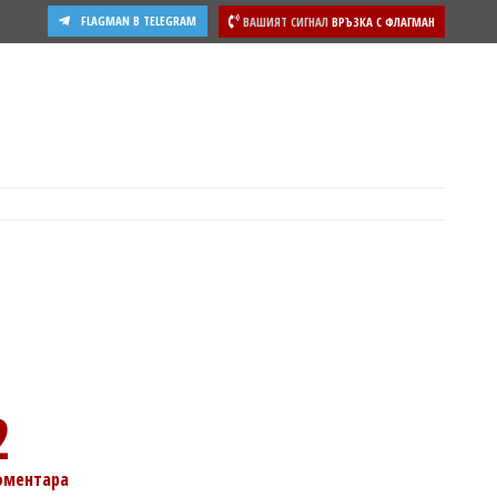
FLAGMAN В TELEGRAM
ВАШИЯТ СИГНАЛ
ВРЪЗКА С ФЛАГМАН
ости
2
оментара