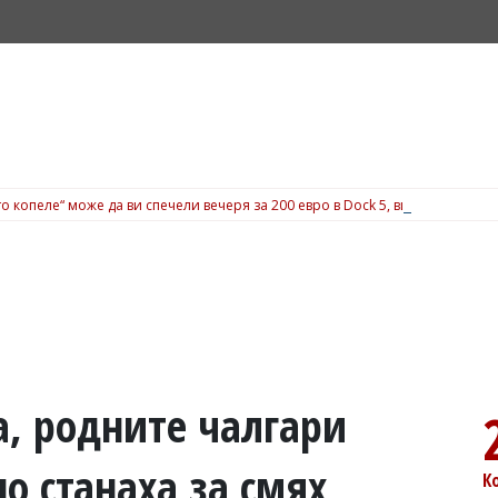
о копеле“ може да ви спечели вечеря за 200 евро в Dock 5, вижте подробн
а, родните чалгари
о станаха за смях
К