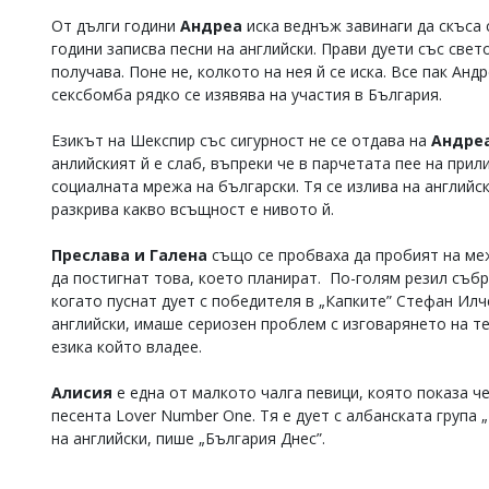
Коментарите
От дълги години
Андреа
иска веднъж завинаги да скъса 
под
години записва песни на английски. Прави дуети със свет
статиите
получава. Поне не, колкото на нея й се иска. Все пак Анд
се
сексбомба рядко се изявява на участия в България.
въвеждат
от
Езикът на Шекспир със сигурност не се отдава на
Андреа
читателите
и
анлийският й е слаб, въпреки че в парчетата пее на прил
редакцията
социалната мрежа на български. Тя се излива на английс
не
разкрива какво всъщност е нивото й.
носи
отговорност
Преслава и Галена
също се пробваха да пробият на меж
за
да постигнат това, което планират. По-голям резил съб
тях!
Ако
когато пуснат дует с победителя в „Капките” Стефан Илчев
откриете
английски, имаше сериозен проблем с изговарянето на те
обиден
езика който владее.
за
вас
Алисия
е една от малкото чалга певици, която показа че
коментар,
песента Lover Number One. Тя е дует с албанската група 
моля
сигнализирайте
на английски, пише „България Днес”.
ни!