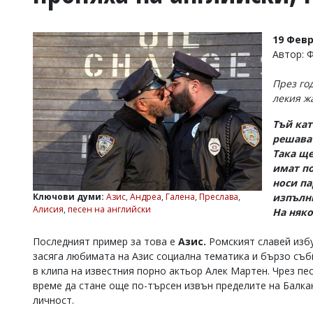
УКРАЙНА
СПОРТ
19 Февр
РАЗСЛЕДВАНЕ
Автор: 
БИЗНЕС
През го
ЮГ
лекия ж
Тъй кат
Управители:
решават
Веселин
Василев,
Така ще
email:
имат п
v.vasilev@flagman.bg
носи па
Катя
Ключови думи:
Азис
,
Андреа
,
Галена
,
Преслава
,
изпълни
Касабова,
Алисия
,
песен на английски
На няко
еmail:
k.kassabova@flagman.bg
Главен
Последният пример за това е
Азис.
Ромският славей избух
редактор:
засяга любимата на Азис социална тематика и бързо съб
Иван
в клипа на известния порно актьор Алек Мартен. Чрез пес
Колев,
време да стане още по-търсен извън пределите на Балка
email:
личност.
office@flagman.bg