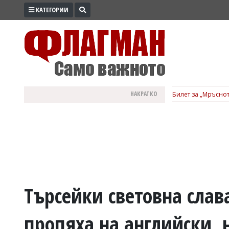
КАТЕГОРИИ
ПРОМО
ЗОНА
ИЗБОРИ
2026
ПРАКТИЧНО
НАКРАТКО
Билет за „Мръснот
КУЛТУРА
ЗДРАВЕ
ПОЛИТИКА
ОБЩИНИ
ОБЩЕСТВО
ЛАЙФСТАЙЛ
Търсейки световна слав
ВОЙНАТА
пропяха на английски, н
В