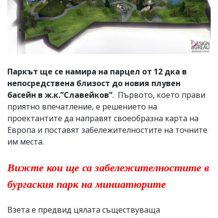
Паркът ще се намира на парцел от 12 дка в
непосредствена близост до новия плувен
басейн в ж.к.”Славейков”
. Първото, което прави
приятно впечатление, е решението на
проектантите да направят своеобразна карта на
Европа и поставят забележителностите на точните
им места.
Вижте кои ще са забележителностите в
бургаския парк на миниатюрите
Взета е предвид цялата съществуваща