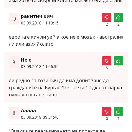
ама 2018-та свърши кога го мислят сега да стане
ракитич кич
10.
03.09.2018 11:19:15
2
2
европа е кич ли уе ? а кое не е мозък - австралия
ли или азия ? олиго
Не е
9.
03.09.2018 11:06:35
5
3
ли редно за този кич да има допитване до
гражданите на Бургас ?Че с тези 12 дка от парка
няма да остане нищо!
Aaaaa
8.
03.09.2018 09:31:46
0
7
"Очаква се реализирането на проекта да