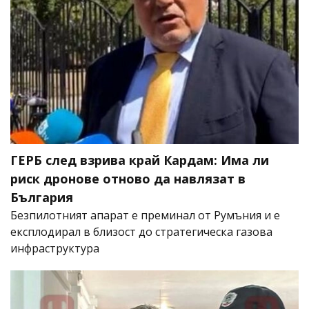
ГЕРБ след взрива край Кардам: Има ли
риск дронове отново да навлязат в
България
Безпилотният апарат е преминал от Румъния и е
експлодирал в близост до стратегическа газова
инфраструктура