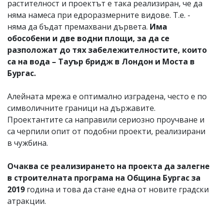
растителност и проектът е така реализиран, че да
няма намеса при едроразмерните видове. Т.е. -
няма да бъдат премахвани дървета.
Има
обособени и две водни площи, за да се
разположат до тях забележителностите, които
са на вода – Тауър бридж в Лондон и Моста в
Бургас.
Алейната мрежа е оптимално изградена, често е по
символичните граници на държавите.
Проектантите са направили сериозно проучване и
са черпили опит от подобни проекти, реализирани
в чужбина.
Очаква се реализирането на проекта да залегне
в строителната програма на Община Бургас за
2019
година и това да стане една от новите градски
атракции.