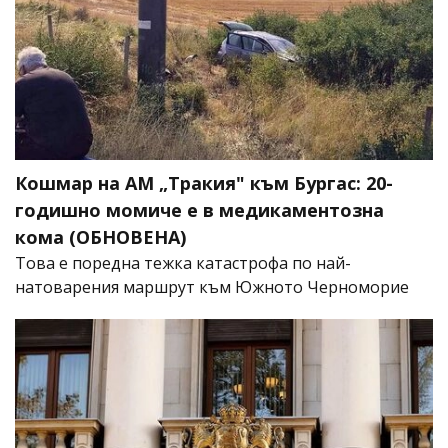
Кошмар на АМ „Тракия" към Бургас: 20-
годишно момиче е в медикаментозна
кома (ОБНОВЕНА)
Това е поредна тежка катастрофа по най-
натоварения маршрут към Южното Черноморие