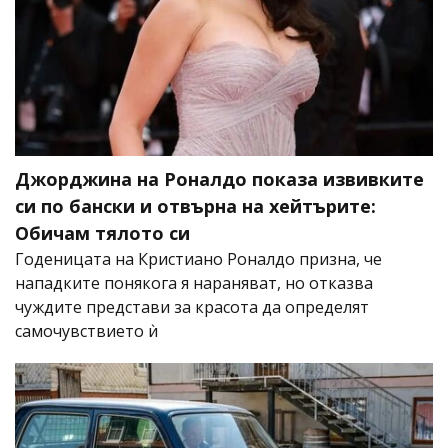
Джорджина на Роналдо показа извивките
си по бански и отвърна на хейтърите:
Обичам тялото си
Годеницата на Кристиано Роналдо призна, че
нападките понякога я нараняват, но отказва
чуждите представи за красота да определят
самочувствието ѝ