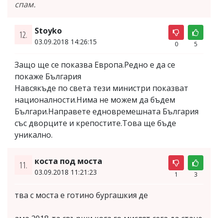
спам.
Stoyko
12.
03.09.2018 14:26:15
0
5
Защо ще се показва Европа.Редно е да се
покаже България
Навсякъде по света тези министри показват
националности.Нима не можем да бъдем
Българи.Направете едновремешната България
със дворците и крепостите.Това ще бъде
уникално.
коста под моста
11.
03.09.2018 11:21:23
1
3
тва с моста е готино бургашкия де