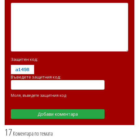
Защитен код:
Въведете защитния код:
Моля, въведете защитния код
17
Коментара по темата