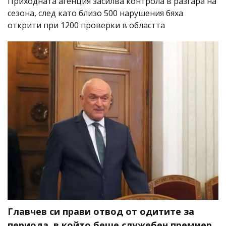
Приходната агенция засилва контрола в разгара на
сезона, след като близо 500 нарушения бяха
открити при 1200 проверки в областта
Главчев си прави отвод от одитите за
периода, в който беше служебен премиер