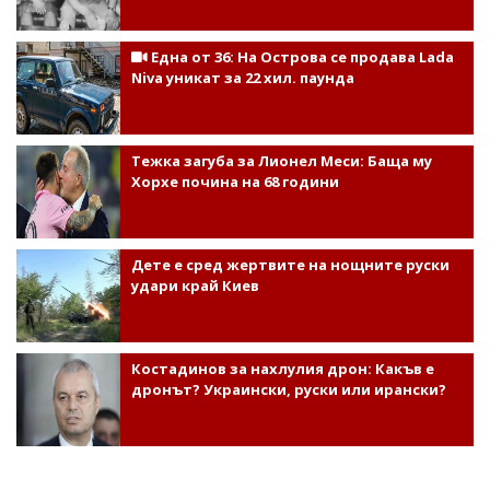
Една от 36: На Острова се продава Lada
Niva уникат за 22 хил. паунда
Тежка загуба за Лионел Меси: Баща му
Хорхе почина на 68 години
Дете е сред жертвите на нощните руски
удари край Киев
Костадинов за нахлулия дрон: Какъв е
дронът? Украински, руски или ирански?