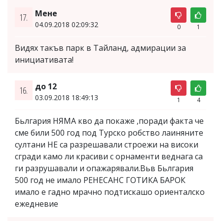
Мене
17.
04.09.2018 02:09:32
0
1
Видях такъв парк в Тайланд, адмирации за
инициативата!
до 12
16.
03.09.2018 18:49:13
1
4
Бьлгария НЯМА кво да покаже ,поради факта че
сме били 500 год под Турско робство лаиняните
султани НЕ са разрешавали строежи на високи
сгради камо ли красиви с орнаменти веднага са
ги разрушавали и опажарявали.Вьв Бьлгария
500 год не имало РЕНЕСАНС ГОТИКА БАРОК
имало е гадно мрачно подтискашо ориенталско
ежедневие