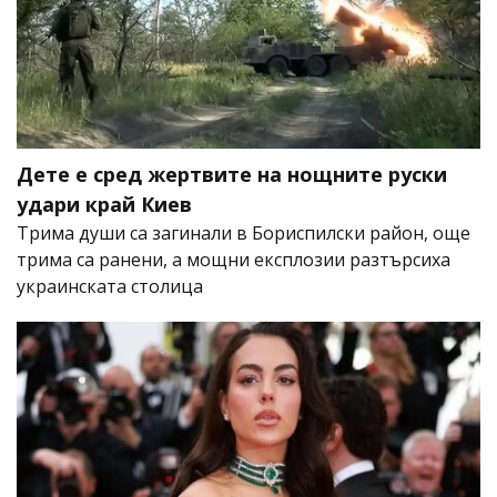
Дете е сред жертвите на нощните руски
удари край Киев
Трима души са загинали в Бориспилски район, още
трима са ранени, а мощни експлозии разтърсиха
украинската столица