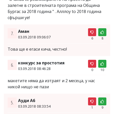
залегне в строителната програма на Община
Бургас за 2018 година " . Алллоу to 2018 година
сфърши уе!
Аман
7.
03.09.2018 09:06:07
6
8
Това ще е егаси кича, честно!
конкурс за простотия
6.
03.09.2018 08:46:28
0
10
макетите няма да изтраят и 2 месеца, у нас
никой нищо не пази
Ауди А6
5.
03.09.2018 08:33:54
1
9