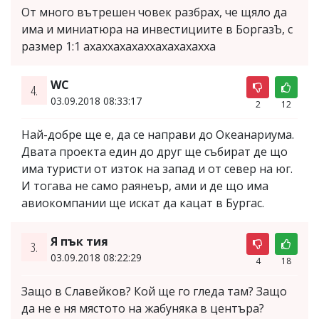
От много вътрешен човек разбрах, че щяло да
има и миниатюра на инвестициите в БоргазЪ, с
размер 1:1 ахаххахахаххахахахахха
WC
4.
03.09.2018 08:33:17
2
12
Най-добре ще е, да се направи до Океанариума.
Двата проекта един до друг ще събират де що
има туристи от изток на запад и от север на юг.
И тогава не само раянеър, ами и де що има
авиокомпании ще искат да кацат в Бургас.
Я пък тия
3.
03.09.2018 08:22:29
4
18
Защо в Славейков? Кой ще го гледа там? Защо
да не е ня мястото на жабуняка в центъра?