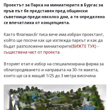
Проектът за Парка на миниатюрите в Бургас за
пръв път бе представен пред общински
съветници преди няколко дни, а те определено
се впечатлиха от концепцията.
Както Флагман.бг писа вече има избран проектант,
който ще посочи как ще изглежда паркът и как да
бъдат разположени миниатюрите
(ВИЖТЕ ТУК) -
съществена част от проекта.
Вторият етап е избор на специализирана фирма за
облагородяването и направата на 30-те макета,
които ще са в мащаб 1/25 до 3 метра височина.