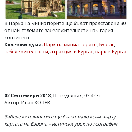
Коментарите
под
статиите
се
В Парка на миниатюрите ще бъдат представени 30
въвеждат
от най-големите забележителности на Стария
от
континент
читателите
и
Ключови думи:
Парк на миниатюрите
,
Бургас
,
редакцията
забележителности
,
атракция в Бургас
,
парк в Бургас
не
носи
отговорност
за
тях!
Ако
откриете
обиден
02 Септември 2018
, Понеделник, 02:43 ч.
за
вас
Автор: Иван КОЛЕВ
коментар,
моля
Забележителностите ще бъдат наложени върху
сигнализирайте
ни!
картата на Европа – истински урок по география