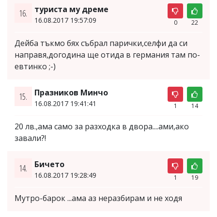
туриста му дреме
16.
16.08.2017 19:57:09
0
22
Дейба тъкмо бях събрал парички,селфи да си
направя,догодина ще отида в германия там по-
евтинко ;-)
Празников Минчо
15.
16.08.2017 19:41:41
1
14
20 лв.,ама само за разходка в двора....ами,ако
завали?!
Бичето
14.
16.08.2017 19:28:49
1
19
Мутро-барок ...ама аз неразбирам и не ходя