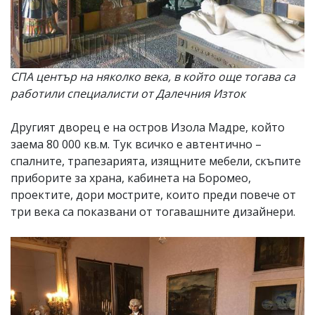
СПА център на няколко века, в който още тогава са
работили специалисти от Далечния Изток
Другият дворец е на остров Изола Мадре, който
заема 80 000 кв.м. Тук всичко е автентично –
спалните, трапезарията, изящните мебели, скъпите
приборите за храна, кабинета на Боромео,
проектите, дори мострите, които преди повече от
три века са показвани от тогавашните дизайнери.