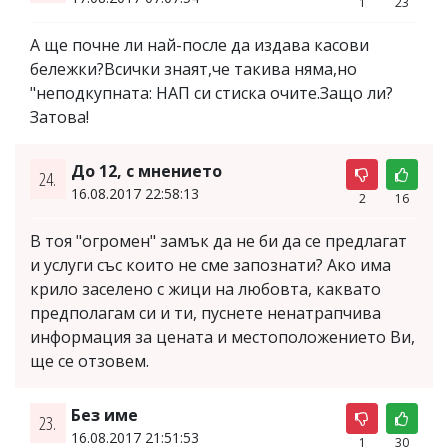
1
23
А ще почне ли най-после да издава касови
бележки?Всички знаят,че такива няма,но
"неподкупната: НАП си стиска очите.Защо ли?
Затова!
До 12, с мнението
24.
16.08.2017 22:58:13
2
16
В тоя "огромен" замък да не би да се предлагат
и услуги със които не сме запознати? Ако има
крило заселено с жици на любовта, каквато
предполагам си и ти, пуснете ненатрапчива
информация за цената и местоположението Ви,
ще се отзовем.
Без име
23.
16.08.2017 21:51:53
1
30