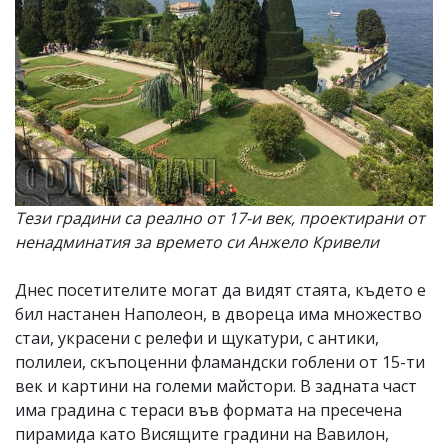
Тези градини са реално от 17-и век, проектирани от
ненадминатия за времето си Анжело Кривели
Днес посетителите могат да видят стаята, където е
бил настанен Наполеон, в двореца има множество
стаи, украсени с релефи и щукатури, с антики,
полилеи, скъпоценни фламандски гоблени от 15-ти
век и картини на големи майстори. В задната част
има градина с тераси във формата на пресечена
пирамида като Висящите градини на Вавилон,