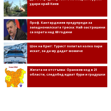
удари край Киев
Проф. Кантарджиев предупреди за
западнонилската треска: Най-застрашени
са хората над 60 години
Шок на Крит: Турист попитал колко пари
искат, за да му дадат момиче
Жегата не отстъпва: Оранжев код в 21
области, следобед идват бури и градушки