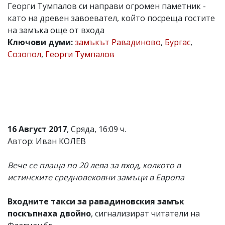
Георги Тумпалов си направи огромен паметник -
Коментарите
като на древен завоевател, който посреща гостите
под
статиите
на замъка още от входа
се
Ключови думи:
замъкът Равадиново
,
Бургас
,
въвеждат
Созопол
,
Георги Тумпалов
от
читателите
и
редакцията
не
носи
отговорност
за
16 Август 2017
, Сряда, 16:09 ч.
тях!
Ако
Автор: Иван КОЛЕВ
откриете
обиден
Вече се плаща по 20 лева за вход, колкото в
за
вас
истинските средновековни замъци в Европа
коментар,
моля
Входните такси за равадиновския замък
сигнализирайте
ни!
поскъпнаха двойно
, сигнализират читатели на