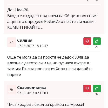
До : Неа-20
Входа е отдаден под наем на Общинския съвет
а цената определя Рейзи.Ако не сте съгласни-
КОМЕНТИРАЙТЕ....
Силвия
27.
17.08.2017 15:10:47
0
21
Още те мога да си простя че дадох 30лв да
влезна с детето си и не ни пуснаха вътре в
замъка.Пълна простотия.Хора не си давайте
парите
Созополчанка
26.
17.08.2017 07:10:03
0
32
Чист крадец лежал за кражба на мрежи!