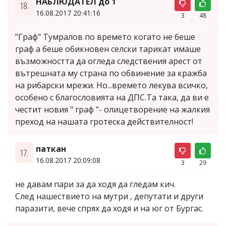
НАБЛЮДАТЕЛ до 1
18.
16.08.2017 20:41:16
3
48
"Граф" Тумралов по времето когато не беше
граф а беше обикновен селски тарикат имаше
възможността да огледа следствения арест от
вътрешната му страна по обвинение за кражба
на рибарски мрежи. Но...времето лекува всичко,
особено с благословията на ДПС.Та така, да ви е
честит новия " граф "- олицетворение на жалкия
преход на нашата гротеска действителност!
паткан
17.
16.08.2017 20:09:08
3
29
не давам пари за да ходя да гледам кич.
След нашествието на мутри , депутати и други
паразити, вече спрях да ходя и на юг от Бургас.