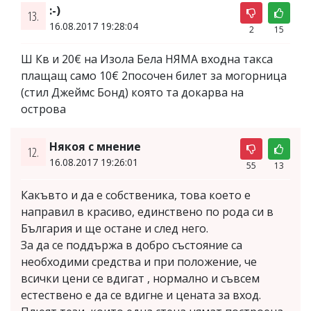
:-)
13.
16.08.2017 19:28:04
2
15
Ш Кв и 20€ на Изола Бела НЯМА входна такса
плащащ само 10€ 2посочен билет за могорница
(стил Джеймс Бонд) която та докарва на
острова
Някоя с мнение
12.
16.08.2017 19:26:01
55
13
Какъвто и да е собственика, това което е
направил в красиво, единствено по рода си в
България и ще остане и след него.
За да се поддържа в добро състояние са
необходими средства и при положение, че
всички цени се вдигат , нормално и съвсем
естествено е да се вдигне и цената за вход.