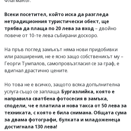
Флагман.бг.
Всеки посетител, който иска да разгледа
нетрадиционния туристически обект, ще
трябва да плаща по 20 лева за вход
– двойно
повече от 10-те лева събирани доскоро.
На пръв поглед замъкът няма нови придобивки
или разширения, не е ясно защо собственикът му –
Георги Тумпалов, самопровъзгласил се за граф, е
вдигнал драстично цените.
Но това не е всичко, защото всяка допълнителна
услуга също се заплаща.
Бургазлийка, която е
направила сватбена фотосесия в замъка,
сподели, че е платила и нова такса от 50 лева за
техниката, с която е била снимана. Общата сума
за двама фотографи, булката и младоженеца
достигнала 130 лева!