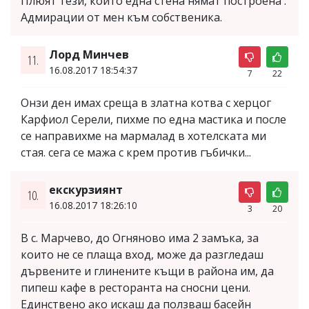
Плюят тези, които една стена нямат построена .
Адмирации от мен към собственика.
Лорд Минчев
11.
16.08.2017 18:54:37
7
22
Онзи ден имах среща в златна котва с херцог
Карфиол Серели, пихме по една мастика и после
се направихме на мармалад в хотелската ми
стая. сега се мажа с крем против гъбички...
екскурзиянт
10.
16.08.2017 18:26:10
3
20
В с. Марчево, до Огняново има 2 замъка, за
които не се плаща вход, може да разгледаш
дървените и глинените къщи в района им, да
пипеш кафе в ресторанта на сносни цени.
Единствено ако искаш да ползваш басейн