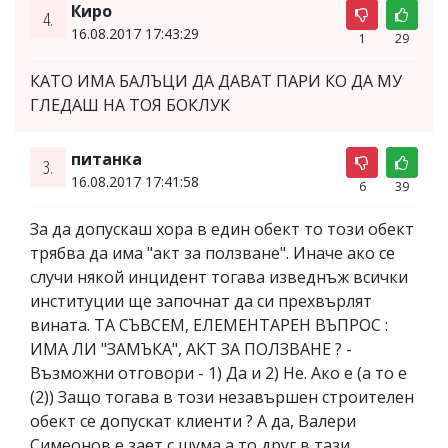
Киро
4.
16.08.2017 17:43:29
1
29
КАТО ИМА БАЛЪЦИ ДА ДАВАТ ПАРИ КО ДА МУ
ГЛЕДАШ НА ТОЯ БОКЛУК
питанка
3.
16.08.2017 17:41:58
6
39
За да допускаш хора в един обект то този обект
трябва да има "акт за ползване". Иначе ако се
случи някой инцидент тогава изведнъж всички
институции ще започнат да си прехвърлят
вината. ТА СЪВСЕМ, ЕЛЕМЕНТАРЕН ВЪПРОС :
ИМА ЛИ "ЗАМЪКА", АКТ ЗА ПОЛЗВАНЕ ? -
Възможни отговори - 1) Да и 2) Не. Ако е (а то е
(2)) Защо тогава в този незавършен строителен
обект се допускат клиенти ? А да, Валери
Симеонов е зает с шума а то друг в тази