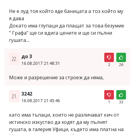
Не е луд тоя който яде баницата а тоз който му
я дава
Докато има глупаци да плащат за това безумие
" Графа" ще си вдига цените и ще си пълни
гушата....
до 3
22.
16.08.2017 21:48:31
2
26
Може и разрешение за строеж да няма,
3242
21.
16.08.2017 21:45:46
1
33
като има тъпаци, които не различават кич от
истинско изкуство да ходят да му пълнят
гушата, в галерия Уфици, където има платна на