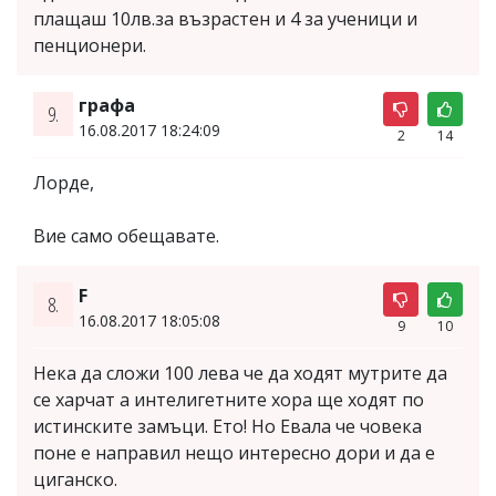
плащаш 10лв.за възрастен и 4 за ученици и
пенционери.
графа
9.
16.08.2017 18:24:09
2
14
Лорде,
Вие само обещавате.
F
8.
16.08.2017 18:05:08
9
10
Нека да сложи 100 лева че да ходят мутрите да
се харчат а интелигетните хора ще ходят по
истинските замъци. Ето! Но Евала че човека
поне е направил нещо интересно дори и да е
циганско.