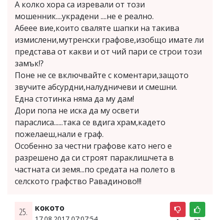
А колко хора са изревали от този
мошенник....украдени ....не е реално.
Абеее вие,които сваляте шапки на такива
измислени,мутренски графове,изобщо имате ли
представа от какви и от чий пари се строи този
замък!?
Поне не се включвайте с коментари,защото
звучите абсурдни,налудничеви и смешни.
Една стотинка няма да му дам!
Дори попа не иска да му освети
параслиса......така се вдига храм,кадето
пожелаеш,нали е граф.
Особенно за честни графове като него е
разрешено да си строят параклишчета в
частната си земя...по средата на полето в
селското графство Равадиново!!!
кокото
25.
17.08.2017 07:07:54