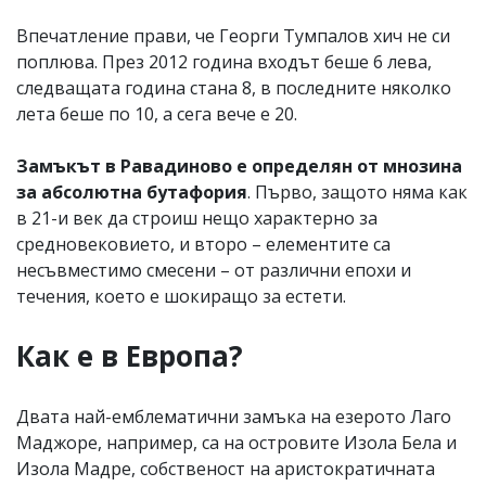
Впечатление прави, че Георги Тумпалов хич не си
поплюва. През 2012 година входът беше 6 лева,
следващата година стана 8, в последните няколко
лета беше по 10, а сега вече е 20.
Замъкът в Равадиново е определян от мнозина
за абсолютна бутафория
. Първо, защото няма как
в 21-и век да строиш нещо характерно за
средновековието, и второ – елементите са
несъвместимо смесени – от различни епохи и
течения, което е шокиращо за естети.
Как е в Европа?
Двата най-емблематични замъка на езерото Лаго
Маджоре, например, са на островите Изола Бела и
Изола Мадре, собственост на аристократичната