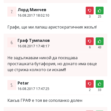
Лорд Минчев
7.
16.08.2017 18:02:10
3
25
Графе, ще ми лапаш аристократичния жезъл!
Граф Тумпалов
6.
16.08.2017 17:48:17
6
43
Не задължавам никой да посещава
просташката бутафория, но докато има овце
ще стрижа колкото си искам!!!
Petar
5.
16.08.2017 17:47:25
2
33
Какъв ГРАФ е тоя ве сополанко долен