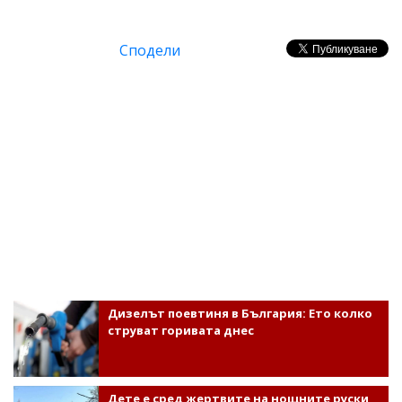
Сподели
Дизелът поевтиня в България: Ето колко
струват горивата днес
Дете е сред жертвите на нощните руски