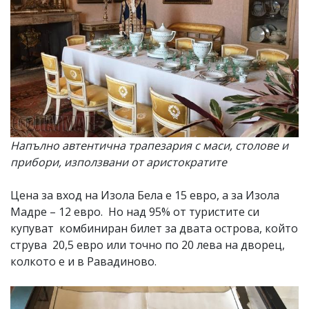
Напълно автентична трапезария с маси, столове и
прибори, използвани от аристократите
Цена за вход на Изола Бела е 15 евро, а за Изола
Мадре – 12 евро. Но над 95% от туристите си
купуват комбиниран билет за двата острова, който
струва 20,5 евро или точно по 20 лева на дворец,
колкото е и в Равадиново.