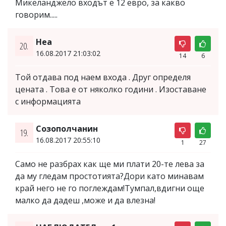
Микеланджело входът е 12 евро, за какво
говорим.....
Неа
20.
16.08.2017 21:03:02
14
6
Той отдава под наем входа . Друг определя
цената . Това е от няколко години . Изоставане
с информацията
Созополчанин
19.
16.08.2017 20:55:10
1
27
Само не разбрах как ще ми плати 20-те лева за
да му гледам простотията?Дори като минавам
край него не го поглеждам!Тумпал,вдигни още
малко да дадеш ,може и да влезна!