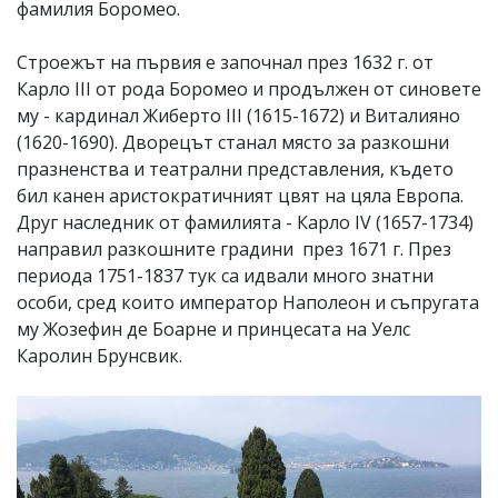
фамилия Боромео.
Строежът на първия е започнал през 1632 г. от
Карло III от рода Боромео и продължен от синовете
му - кардинал Жиберто III (1615-1672) и Виталияно
(1620-1690). Дворецът станал място за разкошни
празненства и театрални представления, където
бил канен аристократичният цвят на цяла Европа.
Друг наследник от фамилията - Карло IV (1657-1734)
направил разкошните градини през 1671 г. През
периода 1751-1837 тук са идвали много знатни
особи, сред които император Наполеон и съпругата
му Жозефин де Боарне и принцесата на Уелс
Каролин Брунсвик.