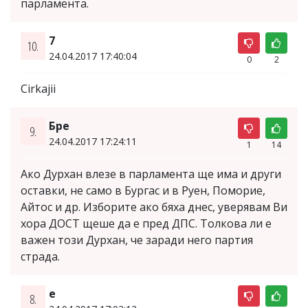
парламента.
7
10.
24.04.2017 17:40:04
0
2
Cirkajii
Бре
9.
24.04.2017 17:24:11
1
14
Ако Дурхан влезе в парламента ще има и други
оставки, не само в Бургас и в Руен, Поморие,
Айтос и др. Изборите ако бяха днес, уверявам Ви
хора ДОСТ щеше да е пред ДПС. Толкова ли е
важен този Дурхан, че заради него партия
страда.
e
8.