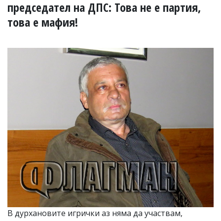
УКРАЙНА
председател на ДПС: Това не е партия,
СПОРТ
това е мафия!
РАЗСЛЕДВАНЕ
БИЗНЕС
ЮГ
Управители:
Веселин
Василев,
email:
v.vasilev@flagman.bg
Катя
Касабова,
еmail:
k.kassabova@flagman.bg
Главен
редактор:
Иван
Колев,
email:
В дурхановите игрички аз няма да участвам,
office@flagman.bg