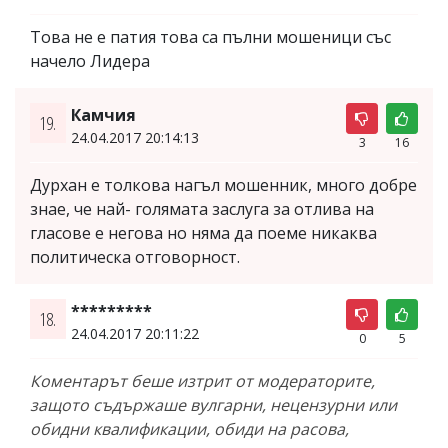
Това не е патия това са пълни мошеници със
начело Лидера
Камчия
19.
24.04.2017 20:14:13
3
16
Дурхан е толкова нагъл мошенник, много добре
знае, че най- голямата заслуга за отлива на
гласове е негова но няма да поеме никаква
политическа отговорност.
*********
18.
24.04.2017 20:11:22
0
5
Коментарът беше изтрит от модераторите,
защото съдържаше вулгарни, нецензурни или
обидни квалификации, обиди на расова,