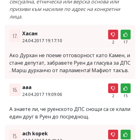
сексуална, етническа или верска основа или
призиви към насилие по адрес на конкретни
лица.
Хасан
17.
24.04.2017 19:17:10
2
17
Ако Дурхан не поеме отговорност като Камен, и
стане депутат, забравете Руен да гласува за ДПС
. Марш дурханчо от парламента! Мафиот такъв.
aaa
16.
24.04.2017 19:09:06
2
15
А знаете ли, че руенското ДПС снощи са се клали
един друг в Руен до посреднощ.
ach kopek
15.