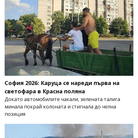
София 2026: Каруца се нареди първа на
светофара в Красна поляна
Докато автомобилите чакали, зелената талига
минала покрай колоната и стигнала до челна
позиция