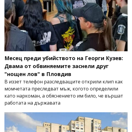
Месец преди убийството на Георги Кузев:
Двама от обвиняемите заснели друг
"нощен лов" в Пловдив
В иззет телефон разследващите открили клип как
момчетата преследват мъж, когото определили
като наркоман, а обяснението им било, че вършат
работата на държавата