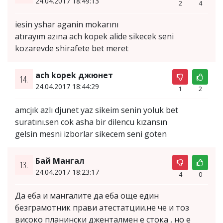
24.04.2017 18:49:13
2
4
iesin yshar aganin mokarını
atırayım azına ach kopek alide sikecek seni
kozarevde shirafete bet meret
ach kopek джюнет
14.
24.04.2017 18:44:29
1
2
amcjık azlı djunet yaz sikeim senin yoluk bet
suratını.sen cok asha bir dilencu kızansın
gelsin mesni izborlar sikecem seni goten
Бай Мангал
13.
24.04.2017 18:23:17
4
0
Да еба и мангалите да еба още един
безграмотник прави атестатции.не че и тоз
високо планински дженталмен е стока , но е