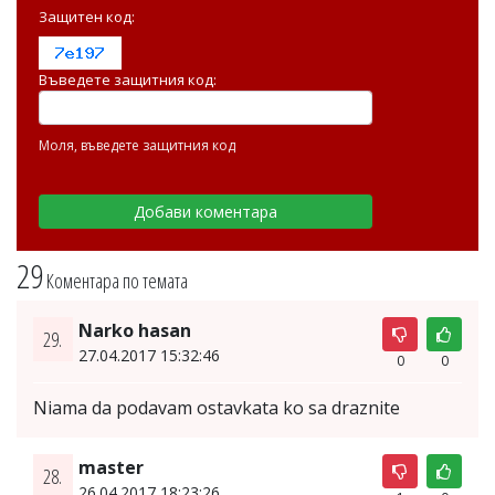
Защитен код:
Въведете защитния код:
Моля, въведете защитния код
29
Коментара по темата
Narko hasan
29.
27.04.2017 15:32:46
0
0
Niama da podavam ostavkata ko sa draznite
master
28.
26.04.2017 18:23:26