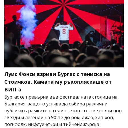
Луис Фонси взриви Бургас с тениска на
Стоичков, Камата му ръкопляскаше от
ВИП-а
Бургас се превърна във фестивалната столица на
България, защото успява да събира различни
публики в рамките на един сезон - от световни поп
звезди и легенди на 90-те до рок, джаз, хип-хоп,
поп-фолк, инфлуенсъри и тийнейджърска