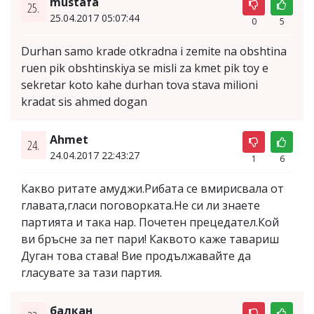
mustafa
25.
25.04.2017 05:07:44
0
5
Durhan samo krade otkradna i zemite na obshtina
ruen pik obshtinskiya se misli za kmet pik toy e
sekretar koto kahe durhan tova stava milioni
kradat sis ahmed dogan
Ahmet
24.
24.04.2017 22:43:27
1
6
Какво ритате амуджи.Рибата се вмирисвала от
главата,гласи поговорката.Не си ли знаете
партията и така нар. Почетен прецедател.Кой
ви бръсне за пет пари! Каквото каже тавариш
Дуган това става! Вие продължавайте да
гласувате за тази партия.
балкан