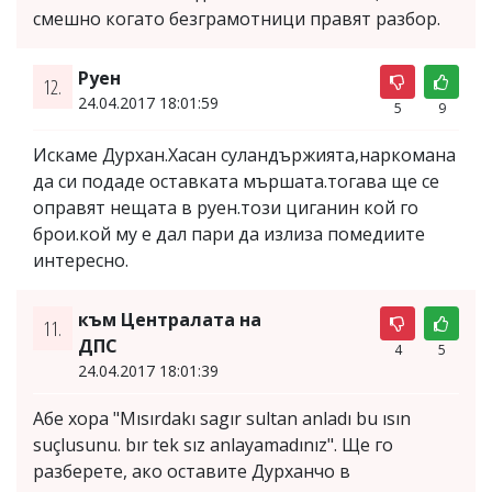
смешно когато безграмотници правят разбор.
Руен
12.
24.04.2017 18:01:59
5
9
Искаме Дурхан.Хасан суландържията,наркомана
да си подаде оставката мършата.тогава ще се
оправят нещата в руен.този циганин кой го
брои.кой му е дал пари да излиза помедиите
интересно.
към Централата на
11.
ДПС
4
5
24.04.2017 18:01:39
Абе хора "Mısırdakı sagır sultan anladı bu ısın
suçlusunu. bır tek sız anlayamadınız". Ще го
разберете, ако оставите Дурханчо в