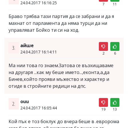
24.04.2017 16:16:25
7
11
Браво трябва тази партия да се забрани и да я
махнат от парламента да няма турци да ни
управляват Бойко ти си на ход.
айше
3.
24.04.2017 16:14:11
2
6
Ма нии това го знаем.Затова се възхищаваме
на другаря ...как му беше името...,еконта,а,да
Бинев,който прояви мъжество и характер и
отиде в стройните редици на дпс.
ouu
2.
24.04.2017 16:05:44
19
13
Кой пък е тоз боклук до вчера беше в .евророма