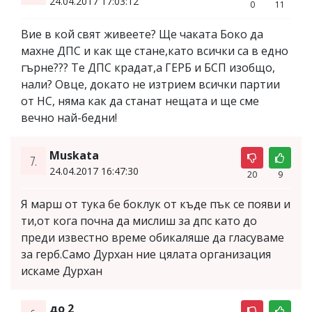
24.04.2017 17:03:12
0
11
Вие в кой свят живеете? Ще чаката Боко да
махне ДПС и как ще стане,като всички са в едно
гърне??? Те ДПС крадат,а ГЕРБ и БСП изобщо,
нали? Овце, докато не изтрием всички партии
от НС, няма как да станат нещата и ще сме
вечно най-бедни!
Muskata
7.
24.04.2017 16:47:30
20
9
Я марш от тука бе боклук от къде пък се появи и
ти,от кога почна да мислиш за дпс като до
преди известно време обикаляше да гласуваме
за герб.Само Дурхан ние цялата организация
искаме Дурхан
до 2