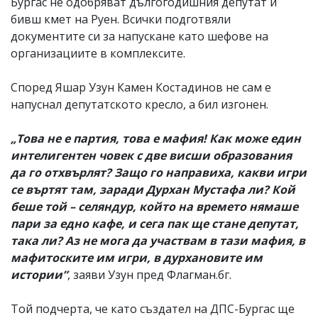
Бургас не одобряват дългогодишния депутат и
бивш кмет на Руен. Всички подготвяли
документите си за напускане като шефове на
организациите в комплексите.
Според Яшар Узун Камен Костадинов не сам е
напуснал депутатското кресло, а бил изгонен.
„Това не е партия, това е мафия! Как може един
интелигентен човек с две висши образования
да го отхвърлят? Защо го направиха, какви игри
се въртят там, заради Дурхан Мустафа ли? Кой
беше той – селяндур, който на времето нямаше
пари за едно кафе, и сега пак ще стане депутат,
така ли? Аз не мога да участвам в тази мафия, в
мафитоските им игри, в дурхановите им
истории”
, заяви Узун пред Флагман.бг.
Той подчерта, че като създател на ДПС-Бургас ще