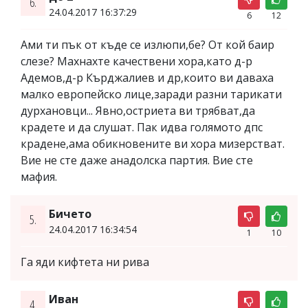
6.
24.04.2017 16:37:29
6
12
Ами ти пък от къде се излюпи,бе? От кой баир
слезе? Махнахте качествени хора,като д-р
Адемов,д-р Кърджалиев и др,които ви даваха
малко европейско лице,заради разни тарикати
дурхановци... Явно,остриета ви трябват,да
крадете и да слушат. Пак идва голямото дпс
крадене,ама обикновените ви хора мизерстват.
Вие не сте даже анадолска партия. Вие сте
мафия.
Бичето
5.
24.04.2017 16:34:54
1
10
Га яди кифтета ни рива
Иван
4.