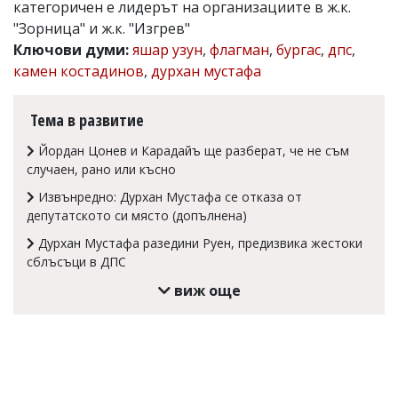
категоричен е лидерът на организациите в ж.к.
Коментарите
"Зорница" и ж.к. "Изгрев"
под
Ключови думи:
яшар узун
,
флагман
,
бургас
,
дпс
,
статиите
се
камен костадинов
,
дурхан мустафа
въвеждат
от
читателите
Тема в развитие
и
редакцията
Йордан Цонев и Карадайъ ще разберат, че не съм
не
случаен, рано или късно
носи
отговорност
Извънредно: Дурхан Мустафа се отказа от
за
депутатското си място (допълнена)
тях!
Дурхан Мустафа разедини Руен, предизвика жестоки
Ако
откриете
сблъсъци в ДПС
обиден
виж още
за
вас
коментар,
моля
сигнализирайте
ни!