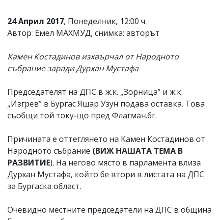
24 Април 2017
, Понеделник, 12:00 ч.
Автор: Емел МАХМУД, снимка: авторът
Камен Костадинов изхвърчал от Народното
събрание заради Дурхан Мустафа
Председателят на ДПС в ж.к. „Зорница” и ж.к.
„Изгрев” в Бургас Яшар Узун подава оставка. Това
съобщи той току-що пред Флагман.бг.
Причината е оттеглянето на Камен Костадинов от
Народното събрание
(ВИЖ НАШАТА ТЕМА В
РАЗВИТИЕ
). На негово място в парламента влиза
Дурхан Мустафа, който бе втори в листата на ДПС
за Бургаска област.
Очевидно местните председатели на ДПС в община