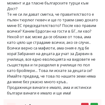
момент и да тласне българските турци към
Дост?
Те не си ли дават сметка, че правителството е
пълен тюрлюг гювеч и ще го траем само докато
мине ЕС председателството? После кво правим
всички? Каним Ердоган на гости в БГ, ли кво?
Некой от вас може да се облаже от това, ама
като цяло ще страдаме всички, ако се случи...
Всички верно са мафиоти, ама ония е луд бе
хора! Забранил на децата да учат за Дарвин в
училище, все едно еволюцията на видовете не
съществува и ги разделил в училище по пол
като бройлери.... Това ли искате за децата си?
Имайте предвид, че това по нашите земи няма
да мине без ужасно много кръв...
Продажници винаги е имало, ама и истински
българи винаги е имало и ще има!