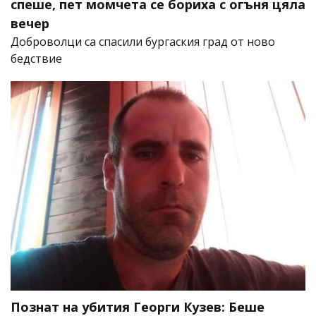
спеше, пет момчета се бориха с огъня цяла
вечер
Доброволци са спасили бургаския град от ново
бедствие
Познат на убития Георги Кузев: Беше