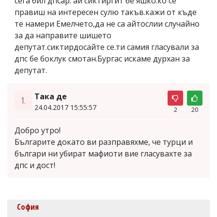
сега бил дпсар. ай сиктиргит бе яшко.ко се
правиш на интересен сулю такъв.кажи от къде
те намери Емелчето,да не са айтослии случайно
за да направите шишето
депутат.сиктирдосайте се.ти самия гласували за
дпс бе боклук смотан.Бургас искаме дурхан за
депутат.
Така де
1.
24.04.2017 15:55:57
2
20
Добро утро!
Българите докато ви разправяхме, че турци и
българи ни убират мафиоти вие гласувахте за
дпс и дост!
София