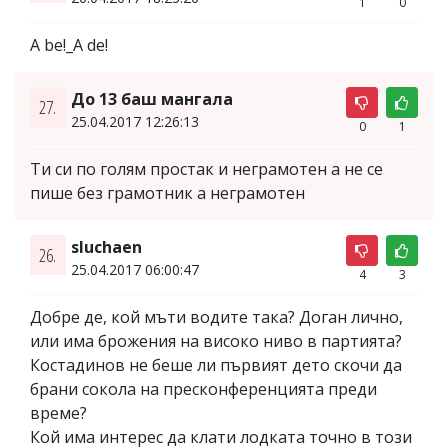
1
0
A be!_A de!
До 13 баш мангала
27.
25.04.2017 12:26:13
0
1
Ти си по голям простак и неграмотен а не се
пише без грамотник а неграмотен
sluchaen
26.
25.04.2017 06:00:47
4
3
Добре де, кой мъти водите така? Доган лично,
или има брожения на високо ниво в партията?
Костадинов не беше ли първият дето скочи да
брани сокола на пресконференцията преди
време?
Кой има интерес да клати лодката точно в този