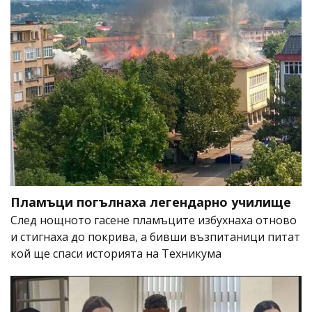
Пламъци погълнаха легендарно училище
След нощното гасене пламъците избухнаха отново
и стигнаха до покрива, а бивши възпитаници питат
кой ще спаси историята на Техникума