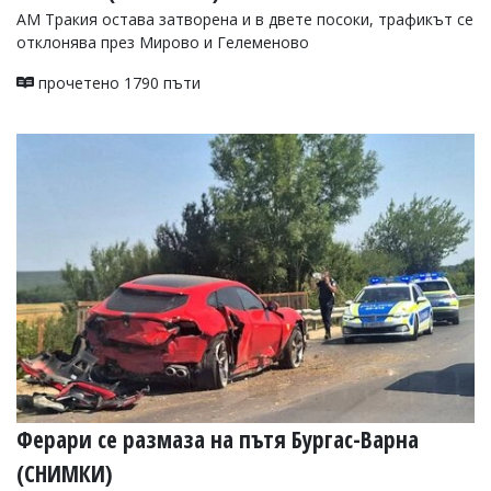
АМ Тракия остава затворена и в двете посоки, трафикът се
отклонява през Мирово и Гелеменово
прочетено 1790 пъти
Ферари се размаза на пътя Бургас-Варна
(СНИМКИ)