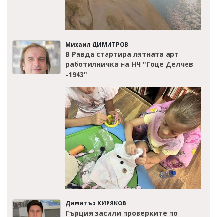
Михаил ДИМИТРОВ
В Равда стартира лятната арт
работилничка на НЧ "Гоце Делчев
-1943"
Димитър КИРЯКОВ
Гърция засили проверките по