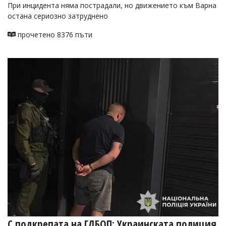
При инцидента няма пострадали, но движението към Варна
остана сериозно затруднено
прочетено 8376 пъти
С подкрепата на ГДБОП: Украинската полиция