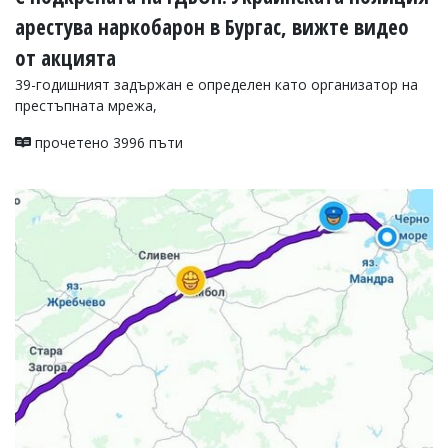
арестува наркобарон в Бургас, вижте видео
от акцията
39-годишният задържан е определен като организатор на
престъпната мрежа,
прочетено 3996 пъти