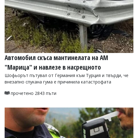
Автомобил скъса мантинелата на АМ
"Марица" и навлезе в насрещното
Шофьорът пътувал от Германия към Турция и твърди, че
внезапно спукана гума е причинила катастрофата
прочетено 2843 пъти