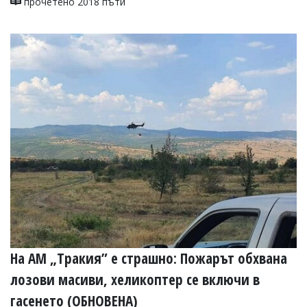
прочетено 2018 пъти
На АМ „Тракия” е страшно: Пожарът обхвана
лозови масиви, хеликоптер се включи в
гасенето (ОБНОВЕНА)