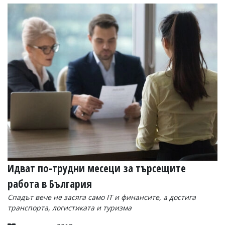
Коментарите
под
статиите
се
въвеждат
от
читателите
и
редакцията
не
носи
отговорност
за
тях!
Ако
откриете
обиден
за
Идват по-трудни месеци за търсещите
вас
работа в България
коментар,
моля
Спадът вече не засяга само IT и финансите, а достига
сигнализирайте
транспорта, логистиката и туризма
ни!