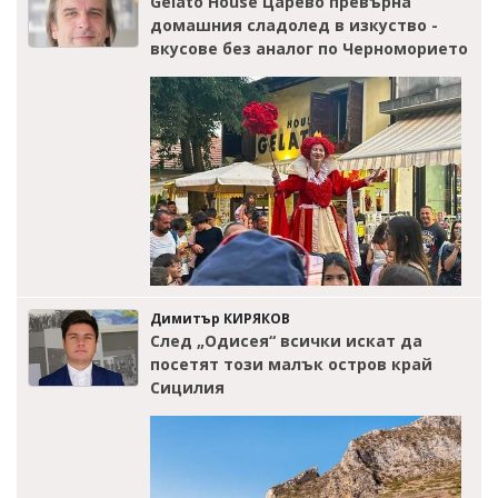
Gelato House Царево превърна
домашния сладолед в изкуство -
вкусове без аналог по Черноморието
Димитър КИРЯКОВ
След „Одисея“ всички искат да
посетят този малък остров край
Сицилия