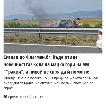
УКРАЙНА
СПОРТ
РАЗСЛЕДВАНЕ
БИЗНЕС
ЮГ
Управители:
Веселин
Василев,
Сигнал до Флагман.бг: Къде отиде
email:
v.vasilev@flagman.bg
човечността? Кола на мацка гори на АМ
Катя
Касабова,
"Тракия", а никой не спря да й помогне
еmail:
k.kassabova@flagman.bg
Инцидентът е в посока София преди отбивката за Ямбол,
Главен
очевидци твърдят, че автомобили подминават, без да
редактор:
спрат
Иван
Колев,
прочетено 5229 пъти
email:
office@flagman.bg