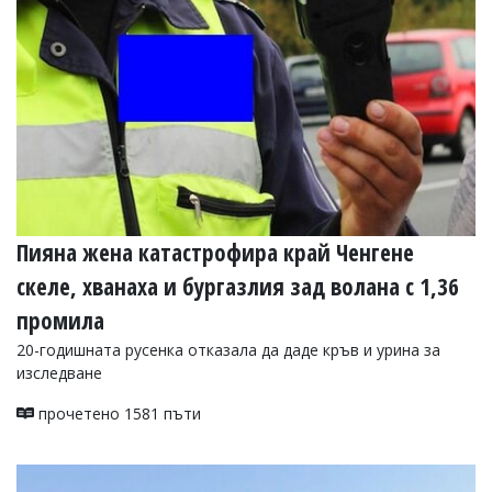
Пияна жена катастрофира край Ченгене
скеле, хванаха и бургазлия зад волана с 1,36
промила
20-годишната русенка отказала да даде кръв и урина за
изследване
прочетено 1581 пъти