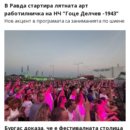
В Равда стартира лятната арт
работилничка на НЧ "Гоце Делчев -1943"
Нов акцент в програмата са заниманията по шиене
Бургас доказа, че е фестивалната столица