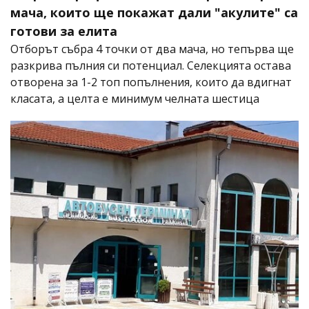
мача, които ще покажат дали "акулите" са
готови за елита
Отборът събра 4 точки от два мача, но тепърва ще
разкрива пълния си потенциал. Селекцията остава
отворена за 1-2 топ попълнения, които да вдигнат
класата, а целта е минимум челната шестица