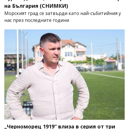
на България (СНИМКИ)
Морският град се затвърди като най-събитийния у
нас през последните години
„Черноморец 1919“ влиза в серия от три