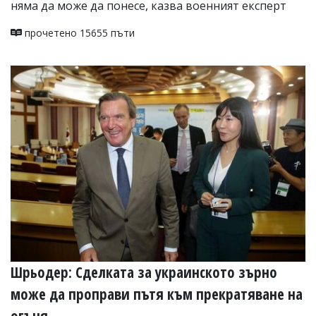
няма да може да понесе, казва военният експерт
прочетено 15655 пъти
Шрьодер: Сделката за украинското зърно
може да проправи пътя към прекратяване на