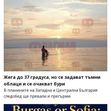
Жега до 37 градуса, но се задават тъмни
облаци и се очакват бури
В планините на Западна и Централна България
следобед ще превали и прегърми