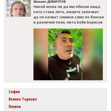
Михаил ДИМИТРОВ
Някой може ли да ми обясни защо,
като стане лято, жените започват
да си качват снимки само по бански
в различни пози, пита Боби Борисов
София
Велико Търново
Плевен