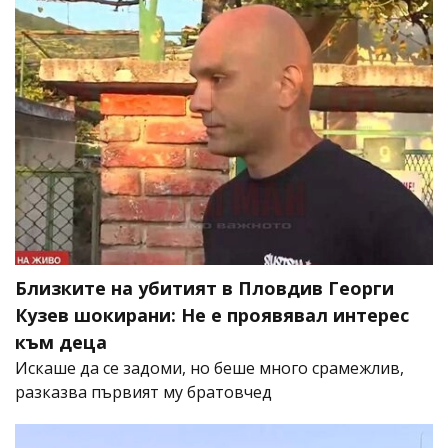
Близките на убитият в Пловдив Георги
Кузев шокирани: Не е проявявал интерес
към деца
Искаше да се задоми, но беше много срамежлив,
разказва първият му братовчед