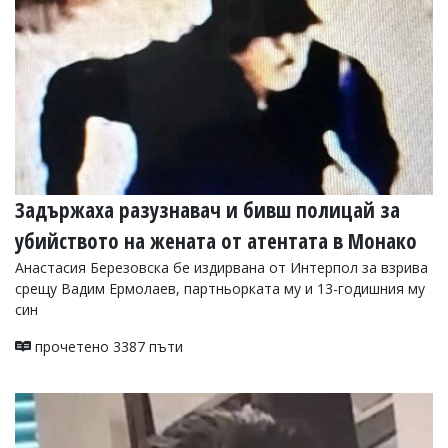
УКРАЙНА
СПОРТ
РАЗСЛЕДВАНЕ
БИЗНЕС
ЮГ
Управители:
Веселин
Задържаха разузнавач и бивш полицай за
Василев,
email:
убийството на жената от атентата в Монако
v.vasilev@flagman.bg
Анастасия Березовска бе издирвана от Интерпол за взрива
Катя
срещу Вадим Ермолаев, партньорката му и 13-годишния му
Касабова,
еmail:
k.kassabova@flagman.bg
син
Главен
прочетено 3387 пъти
редактор:
Иван
Колев,
email:
office@flagman.bg