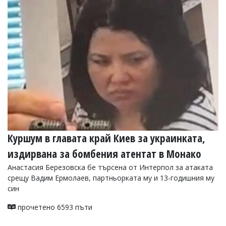
Коментарите
под
статиите
се
въвеждат
от
читателите
и
редакцията
не
носи
отговорност
за
тях!
Куршум в главата край Киев за украинката,
Ако
откриете
издирвана за бомбения атентат в Монако
обиден
за
Анастасия Березовска бе търсена от Интерпол за атаката
вас
срещу Вадим Ермолаев, партньорката му и 13-годишния му
коментар,
син
моля
сигнализирайте
прочетено 6593 пъти
ни!