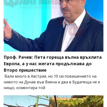
Проф. Рачев: Пета гореща вълна връхлита
Европа, а у нас жегата продължава до
Второ пришествие
Вали много в Австрия, но 10 см повишението на
нивото на Дунав във Виена и два в Будапеща не е
нищо, коментира той