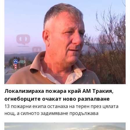
Локализираха пожара край АМ Тракия,
огнеборците очакат ново разпалване
13 пожарни екипа останаха на терен през цялата
нощ, а силното задимяване продължава