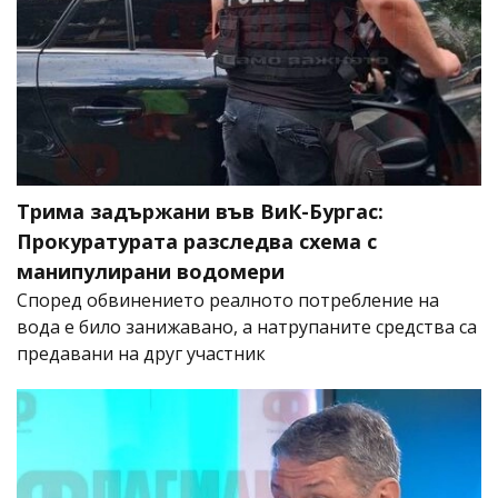
Трима задържани във ВиК-Бургас:
Прокуратурата разследва схема с
манипулирани водомери
Според обвинението реалното потребление на
вода е било занижавано, а натрупаните средства са
предавани на друг участник