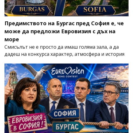
Предимството на Бургас пред София е, че
може да предложи Евровизия с дъх на
море
Смисълът не е просто да имаш голяма зала, а да
дадеш на конкурса характер, атмосфера и история