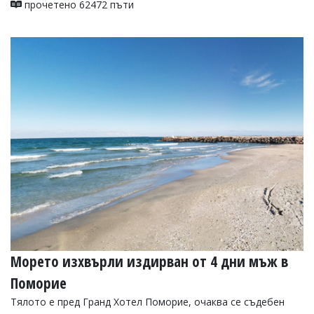
прочетено 62472 пъти
Морето изхвърли издирван от 4 дни мъж в
Поморие
Тялото е пред Гранд Хотел Поморие, очаква се съдебен