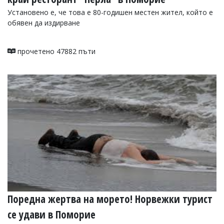
Установено е, че това е 80-годишен местен жител, който е
обявен да издирване
прочетено 47882 пъти
Поредна жертва на морето! Норвежки турист
се удави в Поморие