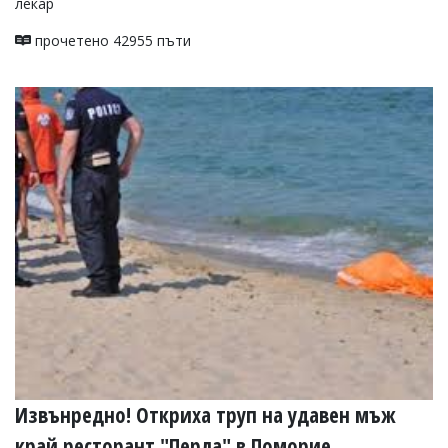
лекар
прочетено 42955 пъти
Извънредно! Откриха труп на удавен мъж
край ресторант "Перла" в Поморие