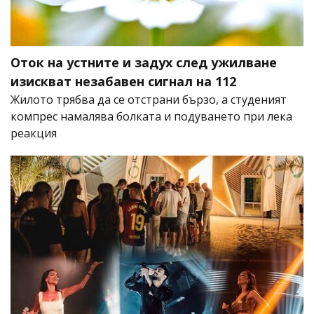
Оток на устните и задух след ужилване
изискват незабавен сигнал на 112
Жилото трябва да се отстрани бързо, а студеният
компрес намалява болката и подуването при лека
реакция