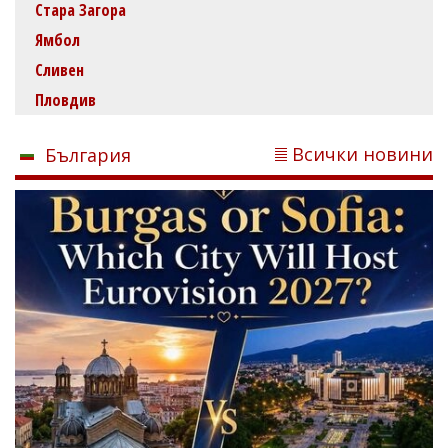
Стара Загора
Ямбол
Сливен
Пловдив
Всички новини
България