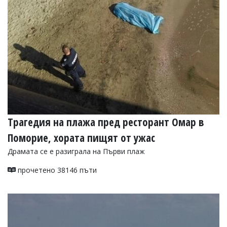
УКРАЙНА
СПОРТ
РАЗСЛЕДВАНЕ
БИЗНЕС
ЮГ
Управители:
Веселин
Василев,
Трагедия на плажа пред ресторант Омар в
email:
v.vasilev@flagman.bg
Поморие, хората пищят от ужас
Катя
Касабова,
Драмата се е разиграла на Първи плаж
еmail:
k.kassabova@flagman.bg
прочетено 38146 пъти
Главен
редактор:
Иван
Колев,
email:
office@flagman.bg