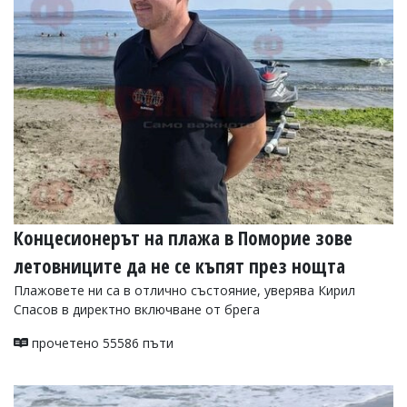
Концесионерът на плажа в Поморие зове
летовниците да не се къпят през нощта
Плажовете ни са в отлично състояние, уверява Кирил
Спасов в директно включване от брега
прочетено 55586 пъти