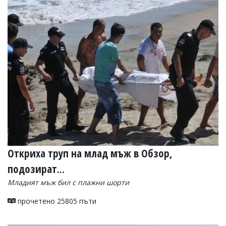
Откриха труп на млад мъж в Обзор,
подозират...
Младият мъж бил с плажни шорти
прочетено 25805 пъти