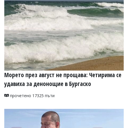
Коментарите
под
статиите
се
въвеждат
от
читателите
и
редакцията
не
носи
отговорност
за
тях!
Морето през август не прощава: Четирима се
Ако
удавиха за денонощие в Бургаско
откриете
обиден
за
прочетено 17325 пъти
вас
коментар,
моля
сигнализирайте
ни!