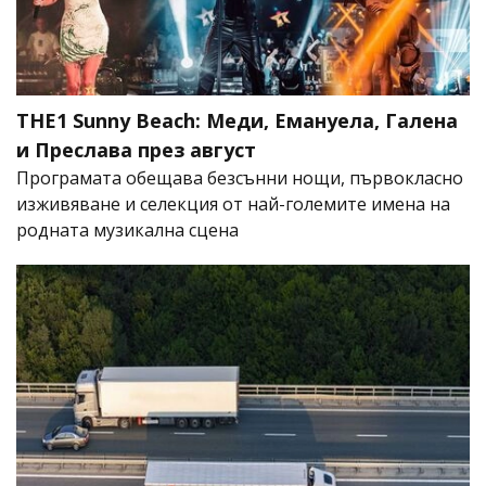
THE1 Sunny Beach: Меди, Емануела, Галена
и Преслава през август
Програмата обещава безсънни нощи, първокласно
изживяване и селекция от най-големите имена на
родната музикална сцена