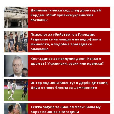
Дипломатически ход след дрона край
Кардам: МВнР привика украинския
посланик
Психолог за убийството в Пловдив:
Радвахме се на ловците на педофили в
миналото, а подобна трагедия се
очакваше
Костадинов за нахлулия дрон: Какъв е
дронът? Украински, руски или ирански?
Интер подчини Ювентус в Дерби дИталия,
Диуф отново блесна за шампионите
Тежка загуба за Лионел Меси: Баща му
Хорхе почина на 68 години