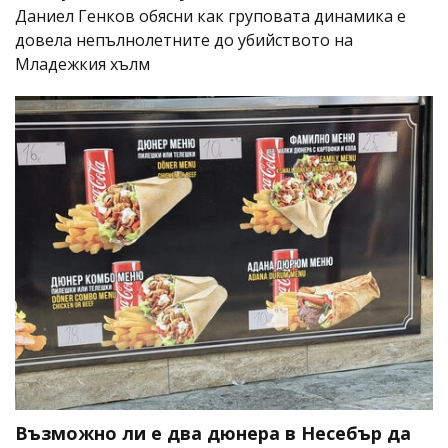
Даниел Генков обясни как груповата динамика е
довела непълнолетните до убийството на
Младежкия хълм
Възможно ли е два дюнера в Несебър да