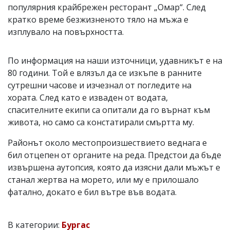
популярния крайбрежен ресторант „Омар“. След
кратко време безжизненото тяло на мъжа е
изплувало на повърхността.
По информация на наши източници, удавникът е на
80 години. Той е влязъл да се изкъпе в ранните
сутрешни часове и изчезнал от погледите на
хората. След като е изваден от водата,
спасителните екипи са опитали да го върнат към
живота, но само са констатирали смъртта му.
Районът около местопроизшествието веднага е
бил отцепен от органите на реда. Предстои да бъде
извършена аутопсия, която да изясни дали мъжът е
станал жертва на морето, или му е прилошало
фатално, докато е бил вътре във водата.
В категории:
Бургас