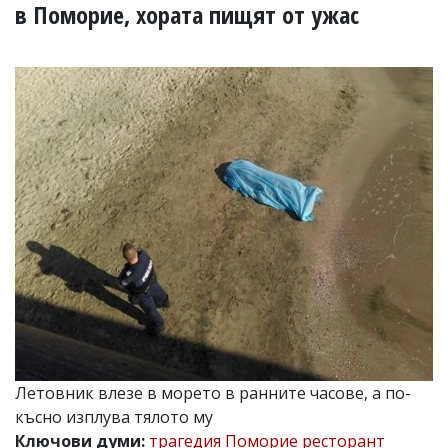
УКРАЙНА
в Поморие, хората пищят от ужас
СПОРТ
РАЗСЛЕДВАНЕ
БИЗНЕС
ЮГ
Управители:
Веселин
Василев,
email:
v.vasilev@flagman.bg
Катя
Касабова,
еmail:
k.kassabova@flagman.bg
Главен
редактор:
Иван
Летовник влезе в морето в ранните часове, а по-
Колев,
късно изплува тялото му
email:
office@flagman.bg
Ключови думи:
трагедия Поморие ресторант