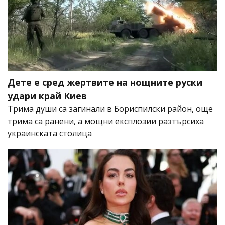
Дете е сред жертвите на нощните руски
удари край Киев
Трима души са загинали в Бориспилски район, още
трима са ранени, а мощни експлозии разтърсиха
украинската столица