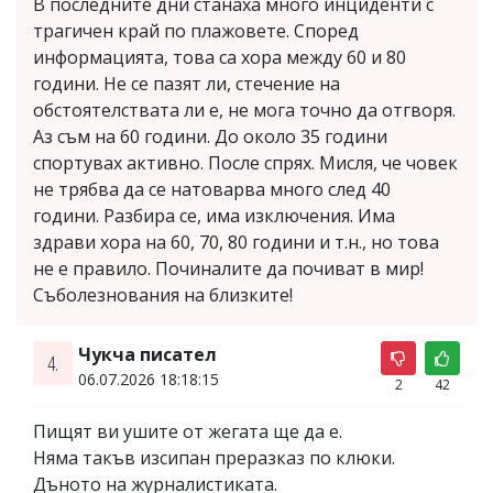
В последните дни станаха много инциденти с
трагичен край по плажовете. Според
информацията, това са хора между 60 и 80
години. Не се пазят ли, стечение на
обстоятелствата ли е, не мога точно да отгворя.
Аз съм на 60 години. До около 35 години
спортувах активно. После спрях. Мисля, че човек
не трябва да се натоварва много след 40
години. Разбира се, има изключения. Има
здрави хора на 60, 70, 80 години и т.н., но това
не е правило. Починалите да почиват в мир!
Съболезнования на близките!
Чукча писател
4.
06.07.2026 18:18:15
2
42
Пищят ви ушите от жегата ще да е.
Няма такъв изсипан преразказ по клюки.
Дъното на журналистиката.