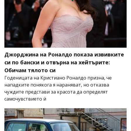
Джорджина на Роналдо показа извивките
си по бански и отвърна на хейтърите:
Обичам тялото си
Годеницата на Кристиано Роналдо призна, че
нападките понякога я нараняват, но отказва
чуждите представи за красота да определят
самочувствието ѝ