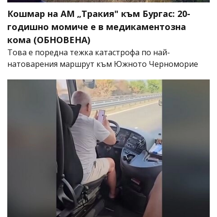
Кошмар на АМ „Тракия" към Бургас: 20-
годишно момиче е в медикаментозна
кома (ОБНОВЕНА)
Това е поредна тежка катастрофа по най-
натоварения маршрут към Южното Черноморие