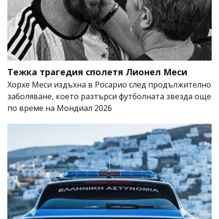
Тежка трагедия сполетя Лионел Меси
Хорхе Меси издъхна в Росарио след продължително
заболяване, което разтърси футболната звезда още
по време на Мондиал 2026