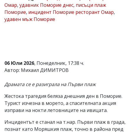
Омар
,
удавник Поморие днес
,
писъци плаж
Коментарите
Поморие
,
инцидент Поморие ресторант Омар
,
под
статиите
удавен мъж Поморие
се
въвеждат
от
читателите
и
редакцията
не
носи
06 Юли 2026
, Понеделник, 17:38 ч.
отговорност
Автор: Михаил ДИМИТРОВ
за
тях!
Ако
Драмата се е разиграла на Първи плаж
откриете
обиден
Жестока трагедия беляза днешния ден в Поморие.
за
вас
Турист изчезна в морето, а спасителната акция
коментар,
изправи на нокти летовниците на ивицата.
моля
сигнализирайте
Инцидентът е станал на т.нар. Първи плаж в града,
ни!
познат като Моряшкия плаж, точно в района пред