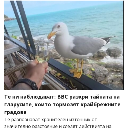
Те ни наблюдават: BBC разкри тайната на
гларусите, които тормозят крайбрежните
градове
Те разпознават хранителен източник от
значително разстояние и следят действията на