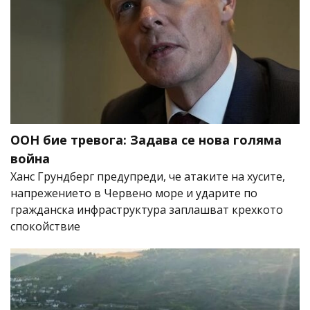
ООН бие тревога: Задава се нова голяма
война
Ханс Грундберг предупреди, че атаките на хусите,
напрежението в Червено море и ударите по
гражданска инфраструктура заплашват крехкото
спокойствие