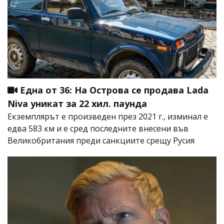
Една от 36: На Острова се продава Lada
Niva уникат за 22 хил. паунда
Екземплярът е произведен през 2021 г., изминал е
едва 583 км и е сред последните внесени във
Великобритания преди санкциите срещу Русия