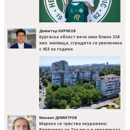
Димитър КИРЯКОВ
Бургаска област вече има близо 338
хил. жилища, сградите се увеличиха
с 453 за година
Михаил ДИМИТРОВ
Мароко се чувства окуражено:
Влиянието на Тръмп е в светлината