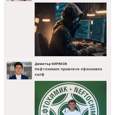
Димитър КИРЯКОВ
Нефтохимик привлече офанзивен
халф