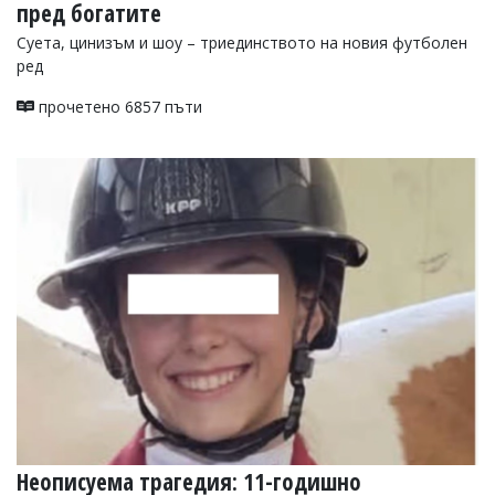
пред богатите
Суета, цинизъм и шоу – триединството на новия футболен
ред
прочетено 6857 пъти
Неописуема трагедия: 11-годишно