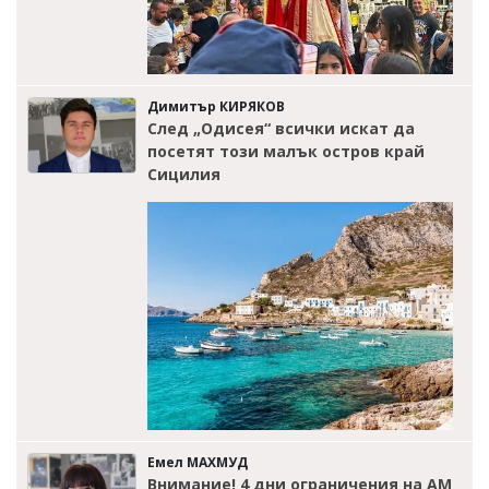
Димитър КИРЯКОВ
След „Одисея“ всички искат да
посетят този малък остров край
Сицилия
Емел МАХМУД
Внимание! 4 дни ограничения на АМ