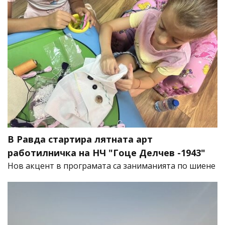
В Равда стартира лятната арт
работилничка на НЧ "Гоце Делчев -1943"
Нов акцент в програмата са заниманията по шиене