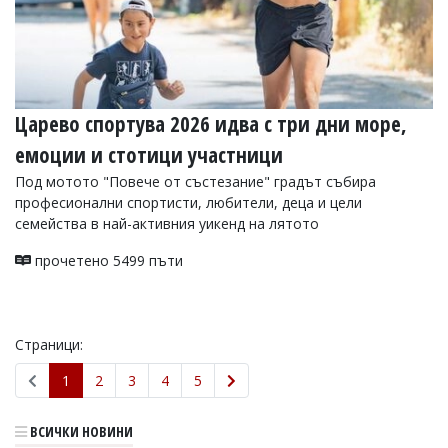
Царево спортува 2026 идва с три дни море,
емоции и стотици участници
Под мотото "Повече от състезание" градът събира
професионални спортисти, любители, деца и цели
семейства в най-активния уикенд на лятото
прочетено 5499 пъти
Страници:
1
2
3
4
5
ВСИЧКИ НОВИНИ