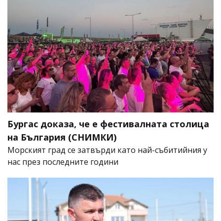
Бургас доказа, че е фестивалната столица
на България (СНИМКИ)
Морският град се затвърди като най-събитийния у
нас през последните години