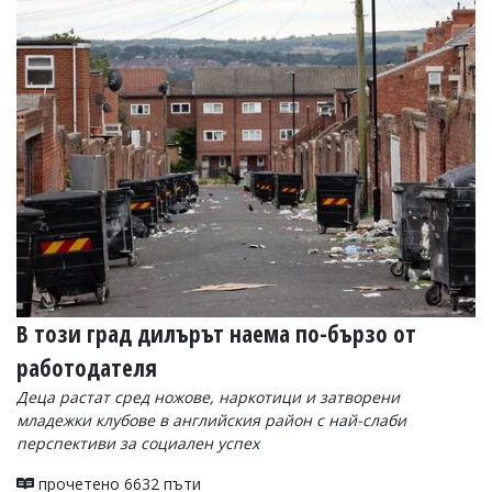
Коментарите
под
статиите
се
въвеждат
от
читателите
и
редакцията
не
носи
отговорност
за
тях!
Ако
откриете
В този град дилърът наема по-бързо от
обиден
за
работодателя
вас
Деца растат сред ножове, наркотици и затворени
коментар,
младежки клубове в английския район с най-слаби
моля
сигнализирайте
перспективи за социален успех
ни!
прочетено 6632 пъти