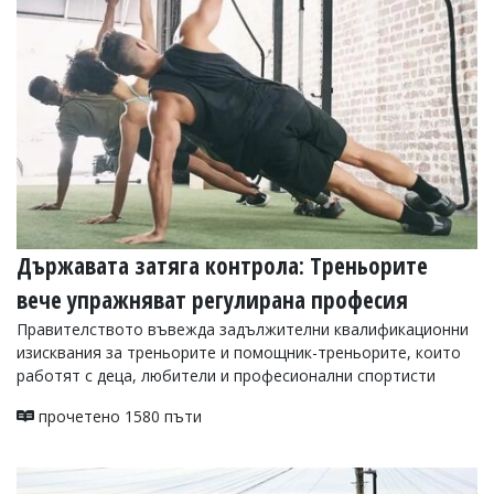
УКРАЙНА
СПОРТ
РАЗСЛЕДВАНЕ
БИЗНЕС
ЮГ
Управители:
Веселин
Василев,
Държавата затяга контрола: Треньорите
email:
v.vasilev@flagman.bg
вече упражняват регулирана професия
Катя
Касабова,
Правителството въвежда задължителни квалификационни
еmail:
k.kassabova@flagman.bg
изисквания за треньорите и помощник-треньорите, които
работят с деца, любители и професионални спортисти
Главен
редактор:
прочетено 1580 пъти
Иван
Колев,
email:
office@flagman.bg