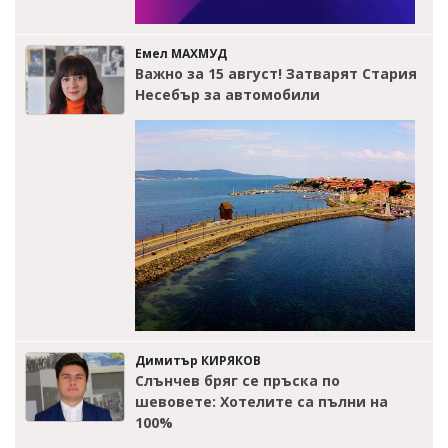
Емел МАХМУД
Важно за 15 август! Затварят Стария
Несебър за автомобили
Димитър КИРЯКОВ
Слънчев бряг се пръска по
шевовете: Хотелите са пълни на
100%