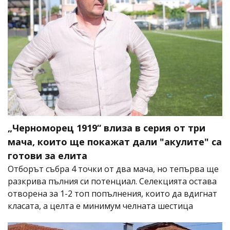
„Черноморец 1919“ влиза в серия от три
мача, които ще покажат дали "акулите" са
готови за елита
Отборът събра 4 точки от два мача, но тепърва ще
разкрива пълния си потенциал. Селекцията остава
отворена за 1-2 топ попълнения, които да вдигнат
класата, а целта е минимум челната шестица