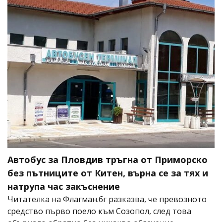
Автобус за Пловдив тръгна от Приморско
без пътниците от Китен, върна се за тях и
натрупа час закъснение
Читателка на Флагман.бг разказва, че превозното
средство първо поело към Созопол, след това