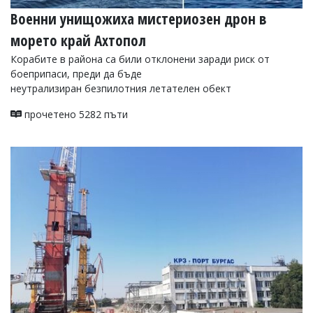
Военни унищожиха мистериозен дрон в
морето край Ахтопол
Корабите в района са били отклонени заради риск от
боеприпаси, преди да бъде
неутрализиран безпилотния летателен обект
прочетено 5282 пъти