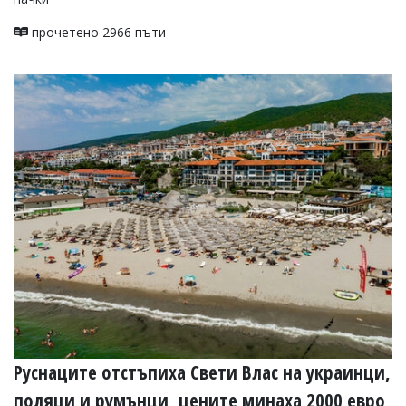
прочетено 2966 пъти
Руснаците отстъпиха Свети Влас на украинци,
поляци и румънци, цените минаха 2000 евро