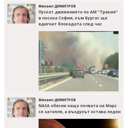
Михаил ДИМИТРОВ
Пускат движението по АМ "Тракия"
в посока София, към Бургас ще
вдигнат блокадата след час
Михаил ДИМИТРОВ
NASA обясни защо почвата на Марс
се затопля, а въздухът остава леден