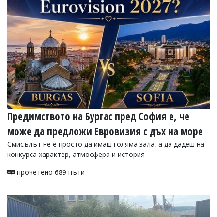
УКРАЙНА
СПОРТ
РАЗСЛЕДВАНЕ
БИЗНЕС
ЮГ
Управители:
Веселин
Василев,
Предимството на Бургас пред София е, че
email:
v.vasilev@flagman.bg
може да предложи Евровизия с дъх на море
Катя
Касабова,
Смисълът не е просто да имаш голяма зала, а да дадеш на
еmail:
k.kassabova@flagman.bg
конкурса характер, атмосфера и история
Главен
прочетено 689 пъти
редактор:
Иван
Колев,
email:
office@flagman.bg