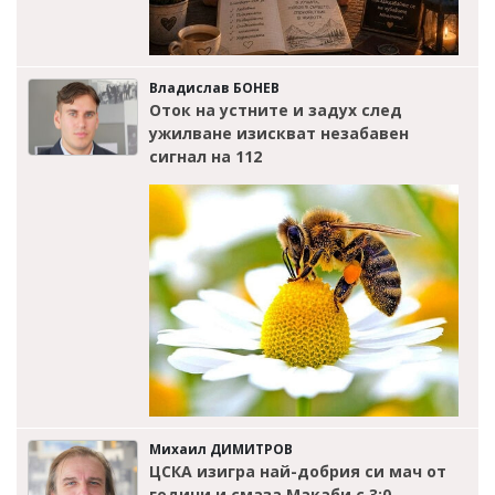
Владислав БОНЕВ
Оток на устните и задух след
ужилване изискват незабавен
сигнал на 112
Михаил ДИМИТРОВ
ЦСКА изигра най-добрия си мач от
години и смаза Макаби с 3:0