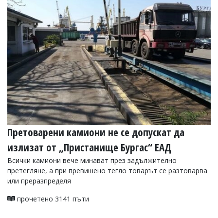
Претоварени камиони не се допускат да
излизат от „Пристанище Бургас“ ЕАД
Всички камиони вече минават през задължително
претегляне, а при превишено тегло товарът се разтоварва
или преразпределя
прочетено 3141 пъти