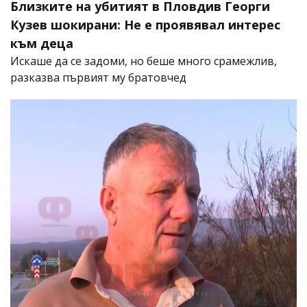
Близките на убитият в Пловдив Георги
Кузев шокирани: Не е проявявал интерес
към деца
Искаше да се задоми, но беше много срамежлив,
разказва първият му братовчед