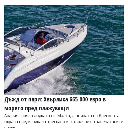
Дъжд от пари: Хвърлиха 665 000 евро в
морето пред плажуващи
Авария спряла лодката от Малта, а появата на бреговата
охрана предизвикала трескаво изхвърляне на запечатаните
пачки