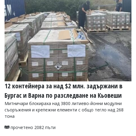
Коментарите
под
статиите
се
въвеждат
от
читателите
и
редакцията
не
носи
отговорност
за
тях!
Ако
12 контейнера за над $2 млн. задържани в
откриете
Бургас и Варна по разследване на Кьовеши
обиден
за
Митничари блокираха над 3800 литиево-йонни модулни
вас
съоръжения и крепежни елементи с общо тегло над 268
коментар,
тона
моля
сигнализирайте
ни!
прочетено 2082 пъти