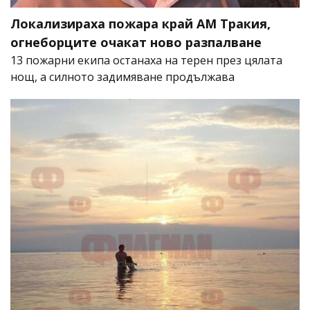
Локализираха пожара край АМ Тракия,
огнеборците очакат ново разпалване
13 пожарни екипа останаха на терен през цялата
нощ, а силното задимяване продължава